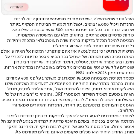
היכל ווינר שטאדהאלה, שיארח את כל מופעי
האירוויזיון
ה-70 לרבות
החזרות ויכיל 16,000 צופים, יפעל תחת מערך הביטחון המקיף ביותר
שידעה התחרות. בכל יום ייפרסו באתר 500 אנשי אבטחה, שילוב של
כוחות פרטיים ומשטרתיים, בתיאום מלא עם המשטרה המקומית.
הכניסה להיכל תכלול בדיקות ברמת שדה תעופה: גלאי מתכות ויחידות
כלבנים שייפרסו בווינה לפני האירוע ובמהלכו.
הרשויות הדגישו כי נכון לעכשיו אין איום קונקרטי המכוון אל האירוע, אולם
המתח סביב השתתפותה של ישראל כבר הביא מספר מדינות להכריז על
חרם, ובהן ספרד, אירלנד, איסלנד, הולנד וסלובניה. שירותי הביטחון
שומרים על קשר שוטף עם גורמים מקבילים באוסטריה ובמדינות אחרות.
במת אירוויזיון 2026,צילום: EBU
מסמך תפיסת האבטחה שגיבשו המארגנים משתרע על פני 400 עמודים
וחורג בהרבה מהדרישות החוקיות המינימליות. "העדיפות העליונה שלנו
היא לקיים אירוע בטוח, ועלינו להבטיח זאת", אמר אוליבר לינגנס, מנהל
האירוע מטעם תאגיד השידור האוסטרי ORF, והוסיף כי "הביטחון של כל
המשלחות חשוב לנו מאוד". לדבריו, אמצעי הזהירות הוחמרו במיוחד סביב
האמנים והצוותים בתנועתם בין הזירה, החזרות והאזורים שמאחורי
הקלעים.
לצופים שמתכננים להגיע כדאי להיערך לבדיקות ביטחון יסודיות ולזמני
המתנה ארוכים בכניסה. באולם תיאכף מדיניות קפדנית בנוגע לתיקים: חל
איסור מוחלט על הכנסת כל סוג של תיק, לרבות תיקי יד, תיקי גב ותיקי
מותן. החריג היחיד הוא מכלים שקופים שאינם גדולים מפורמט A6.