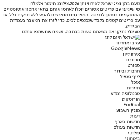
נועם בתן נציג ישראל לאירוויזיון 2026,צילום: תימור אלמלח
מי שיגיעו עם פריטים אסורים יוכלו לאחסן אותם בתאי אחסון אוטומטיים
הממוקמים בסמוך לכניסה. המארגנים ממליצים להגיע ללא תיקים כלל, או
עם פריטים קטנים בלבד שנכנסים לכיס, כדי לזרז את המעבר בעמדות
הבידוק.
טעינו? נתקן! אם מצאתם טעות בכתבה, נשמח שתשתפו אותנו
עקבו אחרינו
G
o
o
g
l
e
News
אירוויזיון
מדורים
ספורט
תרבות ובידור
לייף סטייל
אוכל
תיירות
טכנולוגיה ומדע
הורוסקופ
ForReal
מגזין השבוע
דעות
חדשות בארץ
חדשות בעולם
פוליטי
ביטחוני