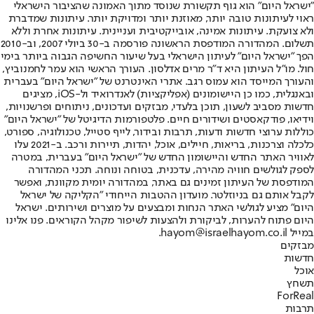
"ישראל היום" הוא גוף תקשורת שנוסד מתוך האמונה שהציבור הישראלי
ראוי לעיתונות טובה יותר, מאוזנת יותר ומדויקת יותר. עיתונות שמדברת
ולא צועקת. עיתונות אמינה, אובייקטיבית ועניינית. עיתונות אחרת וללא
תשלום. המהדורה המודפסת הראשונה פורסמה ב-30 ביולי 2007, וב-2010
הפך "ישראל היום" לעיתון הישראלי בעל שיעור החשיפה הגבוה ביותר בימי
חול. מו"ל העיתון היא ד"ר מרים אדלסון. העורך הראשי הוא עמר לחמנוביץ,
והעורך המייסד הוא עמוס רגב. אתרי האינטרנט של "ישראל היום" בעברית
ובאנגלית, כמו כן היישומונים (אפליקציות) לאנדרואיד ול-iOS, מציגים
חדשות מסביב לשעון, תוכן בלעדי, מבזקים ועדכונים, ניתוחים ופרשנויות,
וידיאו, פודקאסטים ושידורים חיים. פלטפורמות הדיגיטל של "ישראל היום"
כוללות ערוצי חדשות ודעות, תרבות ובידור, לייף סטייל, טכנולוגיה, ספורט,
כלכלה וצרכנות, בריאות, חיילים, אוכל, יהדות, תיירות ורכב. ב-2021 עלו
לאוויר האתר החדש והיישומון החדש של "ישראל היום" בעברית, במטרה
לספק לגולשים חוויה מהירה, עדכנית, בטוחה ונוחה. תכני המהדורה
המודפסת של העיתון זמינים גם באתר, במהדורה יומית מקוונת, ואפשר
לקבל אותם גם בניוזלטר. מועדון ההטבות הייחודי "הקליקה של ישראל
היום" מציע לגולשי האתר הנחות ומבצעים על מוצרים ושירותים. ישראל
היום פתוח להערות, לביקורת ולהצעות לשיפור מקהל הקוראים. פנו אלינו
במייל hayom@israelhayom.co.il.
מבזקים
חדשות
אוכל
תשחץ
ForReal
תרבות