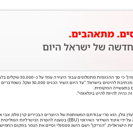
מין
" כי סך ההכנסות מתמלוגים עבור היצירה עמד על כ-30,000 שקלים בלבד.
בראיון לפודקאסט של יסמין לוקץ', ניפצה פלס 
ם בתעשייה המקומית.
 נהיה להיות להיט בינלאומי".
עדן גולן
, הוא פרי עבודתם המשותפת של היוצרים הבכירים קרן פלס, אבי או
 הישראלית, "הוריקן" רשם הישג פנומנלי וסיים את הגמר במקום החמישי