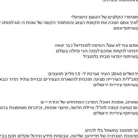
בשיתוף TADIRAN
מאחורי הקלעים של הטעם הישראלי
איך אסם הפכה את תקופת הצנע והמחסור הקשה של שנות ה-40 למותג לאומי?
בשיתוף אסם
אתם עוד לא שם? הטיסה למונדיאל כבר יצאה
יונדאי לוקחת אתכם לבמה הכי גדולה בעולם
בשיתוף יונדאי מבית כלמוביל
ירושלים 2040: העיר נערכת ל- 1.5 מליון תושבים
מנכ"לית העירייה מציגה תוכנית להשארת הצעירים ובניית עתיד הדור הבא
בשיתוף עיריית ירושלים
שופינג, אמנות ואוכל: המרכז המתחדש של מזרח י-ם
קפיצה קטנה לחו"ל: טיילת חדשה, מיצגי אמנות, וכיכרות משופצות בהשקעה של 100 מיליון ₪
בשיתוף עיריית ירושלים
כך תחסכו בחשמל בלי להזיע
מהפכת האנרגיה של תדיראן: שליטה, אבטחת מידע וניהול אקלים חכם בבי