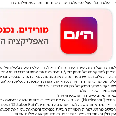
קרן פלס ויובל רפאל. לפי פלס הזמרת מרוויחה יותר כסף. צילום: קרן
למרות ההצלחה של שיר האירוויזיון "הוריקן", קרן פלס חשפה ב"
סלון של יס
הבהירה פלס, ובכך שרטטה תמונת מצב עגומה לגבי התגמול הכספי ליוצרי
פלס הוסיפה כי הדרך היחידה לפרוץ את תקרת הזכוכית הכלכלית היא "אם זה
צפו בקטע מתוך הפרק של קרן פלס בסלון של יסמין
צפו בווידוי של קרן פלס
באיזה מקום סיים הוריקן באירוויזיון?
"הוריקן" (Hurricane), השיר שייצג את ישראל ב
אירוויזיון 2024
בביצועה של
המילים מחדש. למרות האווירה העוינת במאלמו והמחאות שליוו את המשלחת
עדן גולן והצוות הישראלי בגרין רום, באירוויזיון 2024,צילום: איי.פי.