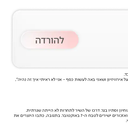
את המיתוס לגבי רווחי עתק מכתיבת להיטים בישראל: "עד היום השיר הכניס 30,000 שקל. כשמדברים על אירוויזיון ושאני באה לעשות כסף - אני לא ראיתי איך זה נהיה",
חיון וסתיו בגר. דרכו של השיר לתחרות לא הייתה שגרתית.
הוריקן נולד מתוך משבר, לאחר שהגרסה המקורית "October Rain" נפסלה על ידי איגוד השידור האירופי (EBU) בטענה להפרת הניטרליות הפוליטית ואזכורים ישירים לטבח ה-7 באוקטובר. בתגובה, כתבו היוצרים את
.