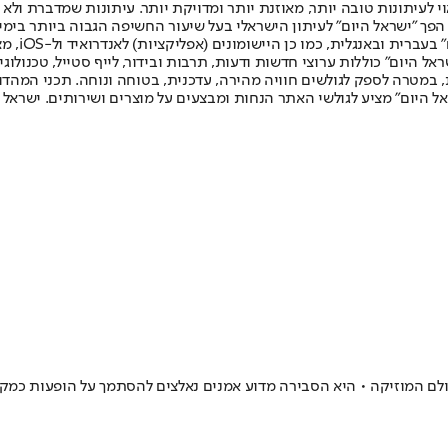
לעיתונות טובה יותר, מאוזנת יותר ומדויקת יותר. עיתונות שמדברת ולא צ
שלום. המהדורה המודפסת הראשונה פורסמה ב-30 ביולי 2007, וב-2010 הפך "ישראל היום" לעיתון הישראלי בעל שי
לחמנוביץ,
ל היום" כוללות ערוצי חדשות ודעות, תרבות ובידור, לייף סטייל, טכנולוגיה
ברית, במטרה לספק לגולשים חוויה מהירה, עדכנית, בטוחה ונוחה. תכני המה
ל היום" מציע לגולשי האתר הנחות ומבצעים על מוצרים ושירותים. ישראל 
ולם המוזיקה • היא הסבירה מדוע אמנים נאלצים להסתמך על הופעות כמק