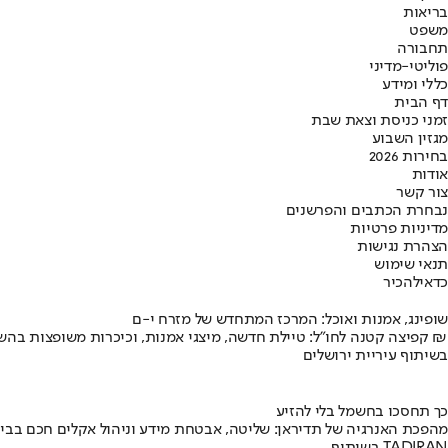
בריאות
משפט
תחבורה
פוליטי-מדיני
כללי ומידע
דף הבית
זמני כניסת וצאת שבת
מגזין השבוע
בחירות 2026
אודות
צור קשר
נבחרת הכתבים והפרשנים
מדיניות פרטיות
הצהרת נגישות
תנאי שימוש
כדאי
להכיר
שופינג, אמנות ואוכל: המרכז המתחדש של מזרח י-ם
קפיצה קטנה לחו"ל: טיילת חדשה, מיצגי אמנות, וכיכרות משופצות בהשקעה של 100 מיליון ₪
בשיתוף עיריית ירושלים
כך תחסכו בחשמל בלי להזיע
מהפכת האנרגיה של תדיראן: שליטה, אבטחת מידע וניהול אקלים חכם בבי