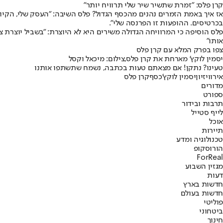
קרן פלס: "זמרת שתשיר שיר שלי תרוויח יותר"
אז איך באמת הזמרים נהנים מהכסף הגדול? פלס השיבה: "העסק שלי, הקיום 
בכרטיסים. ההופעות זו הפרנסה שלי".
פלס הוסיפה כי המרוויחה הגדולה משירים היא לא היוצרת: "בשביל יוצרת צ
אותו"
צפו בפרק המלא עם קרן פלס
יסמין לוקץ' מארחת את קרן פלס,צילום: מיכאל וקסל
טעינו? נתקן! אם מצאתם טעות בכתבה, נשמח שתשתפו אותנו
אירוויזיון
יסמין לוקץ'
כסף
קרן פלס
מדורים
ספורט
תרבות ובידור
לייף סטייל
אוכל
תיירות
טכנולוגיה ומדע
הורוסקופ
ForReal
מגזין השבוע
דעות
חדשות בארץ
חדשות בעולם
פוליטי
ביטחוני
חינוך