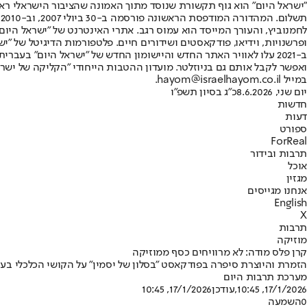
"ישראל היום" הוא גוף תקשורת שנוסד מתוך האמונה שהציבור הישראלי ראוי 
ת
ופרשנויות, וידיאו, פודקאסטים ושידורים חיים. פלטפורמות הדיגיטל של "ישרא
ב-2021 עלו לאוויר האתר החדש והיישומון החדש של "ישראל היום" בע
ואפשר לקבל אותם גם בניוזלטר. מועדון ההטבות הייחודי "הקליקה של ישרא
במייל hayom@israelhayom.co.il.
יום שני, 8.6.2026
כ"ג בסיון תשפ"ו
חדשות
דעות
ספורט
ForReal
תרבות ובידור
אוכל
מגזין
אנחנו מגייסים
English
X
תרבות
מוזיקה
קרן פלס מודה: לא מרוויחים כסף ממוזיקה
הזמרת והיוצרת סיפרה בפודקאסט "בסלון של יסמין" על הקושי הכלכלי בע
מערכת תרבות היום
17/1/2026, 10:45
,עודכן
17/1/2026, 10:45
0
השמעה