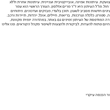
ועקת. עיתונות אמינה, אובייקטיבית ועניינית. עיתונות אחרת וללא
עור החשיפה הגבוה ביותר בימי חול. מו"ל העיתון היא ד"ר מרים אדלסון. העורך הראשי הוא עמר
 והעורך המייסד הוא עמוס רגב. אתרי האינטרנט של "ישראל היום" בעברית ובאנגלית, כמו כן היישומונים (אפליקציות) לאנדרואיד ול-iOS, מציגים חדשות מסביב לשעון, תוכן בלעדי, מבזקים ועדכונים, ניתוחים
, ספורט, כלכלה וצרכנות, בריאות, חיילים, אוכל, יהדות, תיירות ורכב.
דורה המודפסת של העיתון זמינים גם באתר, במהדורה יומית מקוונת,
היום פתוח להערות, לביקורת ולהצעות לשיפור מקהל הקוראים. פנו אלינו
ור הכנסה עיקרי