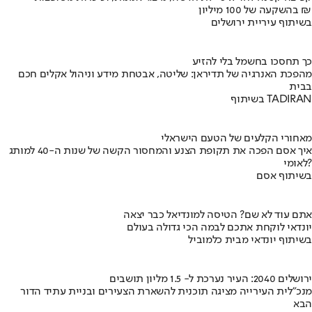
בהשקעה של 100 מיליון ₪
בשיתוף עיריית ירושלים
כך תחסכו בחשמל בלי להזיע
מהפכת האנרגיה של תדיראן: שליטה, אבטחת מידע וניהול אקלים חכם
בבית
בשיתוף TADIRAN
מאחורי הקלעים של הטעם הישראלי
איך אסם הפכה את תקופת הצנע והמחסור הקשה של שנות ה-40 למותג
לאומי?
בשיתוף אסם
אתם עוד לא שם? הטיסה למונדיאל כבר יצאה
יונדאי לוקחת אתכם לבמה הכי גדולה בעולם
בשיתוף יונדאי מבית כלמוביל
ירושלים 2040: העיר נערכת ל- 1.5 מליון תושבים
מנכ"לית העירייה מציגה תוכנית להשארת הצעירים ובניית עתיד הדור
הבא