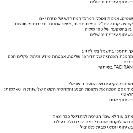
בשיתוף עיריית ירושלים
שופינג, אמנות ואוכל: המרכז המתחדש של מזרח י-ם
קפיצה קטנה לחו"ל: טיילת חדשה, מיצגי אמנות, וכיכרות משופצות
בהשקעה של 100 מיליון ₪
בשיתוף עיריית ירושלים
כך תחסכו בחשמל בלי להזיע
מהפכת האנרגיה של תדיראן: שליטה, אבטחת מידע וניהול אקלים חכם
בבית
בשיתוף TADIRAN
מאחורי הקלעים של הטעם הישראלי
איך אסם הפכה את תקופת הצנע והמחסור הקשה של שנות ה-40 למותג
לאומי?
בשיתוף אסם
אתם עוד לא שם? הטיסה למונדיאל כבר יצאה
יונדאי לוקחת אתכם לבמה הכי גדולה בעולם
בשיתוף יונדאי מבית כלמוביל