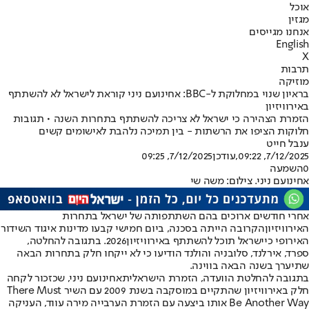
אוכל
מגזין
אנחנו מגייסים
English
X
תרבות
מוזיקה
בראיון שנוי במחלוקת ל-BBC: אחינועם ניני קוראת לישראל לא להשתתף
באירוויזיון
הזמרת הצהירה כי ישראל לא צריכה להשתתף בתחרות השנה • תגובות
חלוקות הציפו את הרשתות - בין תמיכה נלהבת לאישומים קשים
ענבל חייט
7/12/2025, 09:22
,עודכן
7/12/2025, 09:25
0
השמעה
אחינועם ניני. צילום: משה שי
אחרי חודשים ארוכים בהם השתתפותה של ישראל בתחרות
ה
אירוויזיון
הקרובה הייתה בסכנה, ביום חמישי קבעו מדינות איגוד השידור
האירופי כי
ישראל תוכל להשתתף באירוויזיון
2026. בתגובה להחלטה,
ספרד, אירלנד, סלובניה והולנד הודיעו כי לא ייקחו חלק בתחרות הבאה
שתיערך בשנה הבאה בווינה.
בתגובה להחלטת הוועדה, הזמרת הישראלית
אחינועם ניני
, שכזכור לקחה
חלק באירוויזיון שהתקיים במוסקבה בשנת 2009 עם השיר There Must
Be Another Way אותו ביצעה עם הזמרת הערבייה מירה עווד, העניקה