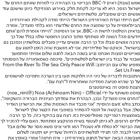
אמש (שבת) ראיון ל-BBC הבריטי בו הצהירה כי למרות שאיום החרם על
ישראל הוסר, היא לא צריכה לקחת חלק באירוע המוזיקלי כיוון שישנם עוד
אנשים רבים שסובלים, פלשתינים וישראלים.
"אם הייתי ועדת האירוויזיון הישראלי הייתי מודה לקהילת האירוויזיון
הבינלאומית על כך שמנעה את החרם שלדעתי הוא בלתי מוצדק", אמרה
בראיון הטלפוני לרשת ה-BBC, אך אז הוסיפה: "הייתי אומרת להם 'אתם
יודעים מה? השנה לא נשתתף מתוך הרצון החופשי שלנו בגלל שכל כך
הרבה אנשים סבלו וכל כך הרבה אנשים עדיין סובלים בפלשתין וכמובן גם
בישראל', וכאקט של סולידריות, אני לא חושבת שזה הזמן לחגוג עם
פאייטים ונוצות ואנחנו נגיע בשנה הבאה לחגוג שלום אמיתי ומתמשך
שבנוי על כבוד בין ישראלים לפלשתינים", סיכמה כשמאחוריה על הפסנתר
מופיע שלט עם הכיתוב: From the River To The Sea Only Peace Will
Set Us Free.
התגובות לדבריה של ניני היו חלוקות ונעו בין הערכה ותמיכה לאישומים
על כך שהיא מגיעה ממדינה שאחראית ל"רצח עם".
הצגת פוסט זה באינסטגרם
פוסט משותף על ידי ‏‎Noa (Achinoam Nini) - Official‎‏ (@‏‎noa_nini‎‏)
"החרם אינו מוצדק? ובכן, הבהרת את עמדתך הציונית הברורה והשקופה",
כתב גולש זועם והוסיף: "אני מכבד את האמנות שלך, את הכישרון האדיר
שלך, אבל בבקשה אל תנסי להסתיר בפומבי את הקשר שלך לישראל
באמצעות רטוריקה פופוליסטית כזו. רצח עם בהיקף כזה, כל כך הרבה
ילדים הרוגים, לא ניתן לעטוף בשיח מהוקצע ומתחסד. האם עליי להזכיר לך
את הביטוי 'לא נסלח ולא נשכח'? הוא ודאי אינו נושא מסר של שלום אבל
ראוי לכבוד. לכי תגידי לפלשתינים ה'חיות' שעדיין יש תקווה לשלום
ושבשנה הבאה ישראל תחגוג באירוויזיון - איזו חרפה! אמרי באומץ את