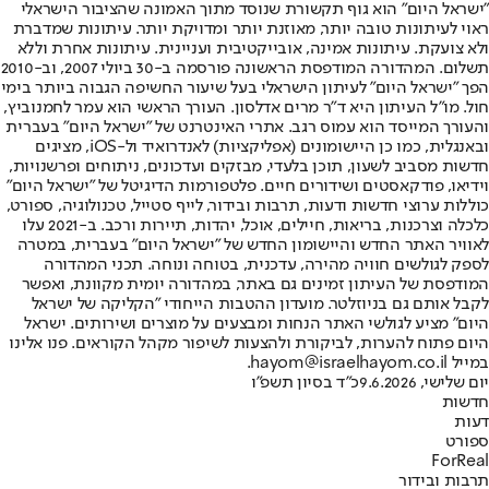
"ישראל היום" הוא גוף תקשורת שנוסד מתוך האמונה שהציבור הישראלי
ראוי לעיתונות טובה יותר, מאוזנת יותר ומדויקת יותר. עיתונות שמדברת
ולא צועקת. עיתונות אמינה, אובייקטיבית ועניינית. עיתונות אחרת וללא
תשלום. המהדורה המודפסת הראשונה פורסמה ב-30 ביולי 2007, וב-2010
הפך "ישראל היום" לעיתון הישראלי בעל שיעור החשיפה הגבוה ביותר בימי
חול. מו"ל העיתון היא ד"ר מרים אדלסון. העורך הראשי הוא עמר לחמנוביץ,
והעורך המייסד הוא עמוס רגב. אתרי האינטרנט של "ישראל היום" בעברית
ובאנגלית, כמו כן היישומונים (אפליקציות) לאנדרואיד ול-iOS, מציגים
חדשות מסביב לשעון, תוכן בלעדי, מבזקים ועדכונים, ניתוחים ופרשנויות,
וידיאו, פודקאסטים ושידורים חיים. פלטפורמות הדיגיטל של "ישראל היום"
כוללות ערוצי חדשות ודעות, תרבות ובידור, לייף סטייל, טכנולוגיה, ספורט,
כלכלה וצרכנות, בריאות, חיילים, אוכל, יהדות, תיירות ורכב. ב-2021 עלו
לאוויר האתר החדש והיישומון החדש של "ישראל היום" בעברית, במטרה
לספק לגולשים חוויה מהירה, עדכנית, בטוחה ונוחה. תכני המהדורה
המודפסת של העיתון זמינים גם באתר, במהדורה יומית מקוונת, ואפשר
לקבל אותם גם בניוזלטר. מועדון ההטבות הייחודי "הקליקה של ישראל
היום" מציע לגולשי האתר הנחות ומבצעים על מוצרים ושירותים. ישראל
היום פתוח להערות, לביקורת ולהצעות לשיפור מקהל הקוראים. פנו אלינו
במייל hayom@israelhayom.co.il.
יום שלישי, 9.6.2026
כ"ד בסיון תשפ"ו
חדשות
דעות
ספורט
ForReal
תרבות ובידור