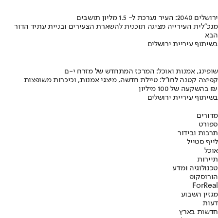
ירושלים 2040: העיר נערכת ל- 1.5 מליון תושבים
מנכ"לית העירייה מציגה תוכנית להשארת הצעירים ובניית עתיד הדור
הבא
בשיתוף עיריית ירושלים
שופינג, אמנות ואוכל: המרכז המתחדש של מזרח י-ם
קפיצה קטנה לחו"ל: טיילת חדשה, מיצגי אמנות, וכיכרות משופצות
בהשקעה של 100 מיליון ₪
בשיתוף עיריית ירושלים
מדורים
ספורט
תרבות ובידור
לייף סטייל
אוכל
תיירות
טכנולוגיה ומדע
הורוסקופ
ForReal
מגזין השבוע
דעות
חדשות בארץ