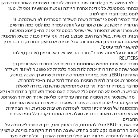
- ולא נענשה על כך, למרות שזה התרחש לפחות בשנתיים האחרונות שבהן
נכחתי בפסטיבל. כל מדינה אחרת הייתה נענשת ומושעית זמנית", טען
לופס בפני חברי הפרלמנט.
עוד הצהיר לופס כי "עמדת רשות השידור הספרדית לא השתנתה. זו
הנקודה הראשונה. אנו שומרים על אותה עמדה כמו לפני כמה חודשים,
כשאמרנו שהשתתפותה של ישראל בפסטיבל אינה בת-קיימא מסיבות
רבות. ראשית, בשל רצח העם שבוצע בעזה. אני עדיין סבור, כנשיא התאגיד,
שאמנם האירוויזיון הוא תחרות, אבל זכויות אדם אינן תחרות, והדבר צריך
להישאר לנגד עינינו".
"שומרים על אותה עמדה". חרם נגד ישראל באירוויזיון (ארכיון),צילום:
REUTERS
ספרד היא אחת מחמש המממנות הגדולות של תחרות האירוויזיון כך
שפרישתה מהתחרות יכולה לתת מכה כלכלית לא פשוטה לאיגוד השידור
האירופי (EBU). זאת במיוחד מאחר שהתחרות שתיערך השנה בווינה,
אוסטריה, אמורה להיות חגיגית במיוחד לרגל שנת ה-70 לתחרות.
מדובר בעמדה נחרצת, אך כזו שמתחמקת מתשובה ברורה לשאלת
הפרישה. לופס לא התייחס כלל לשאלה האם ספרד תשתתף בתחרות או לא
- מה שמשאיר את הסוגיה פתוחה עד לדיוני מליאת איגוד השידור האירופי,
שיתקיימו ב-4-5 בדצמבר. העובדה שספרד היא אחת מחמש המדינות
המממנות של האירוויזיון מקנה לעמדתה חשיבות מכרעת, ואי הבהירות
שהיא מותירה מאחורי דבריה מעלה את המתח בקרב כלל גופי השידור
החברים.
עם זאת, ב-EBU יוכלו להתנחם, ולו באופן זמני, בכך שספרד לא חזרה על
איום החרם שבו נקט לופס בחודש שעבר. התחרות הקרובה בווינה, שתציין
70 שנה להיווסדה, מהווה רגע סמלי מבחינת הארגון - וכל פרישה מצד