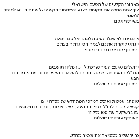
מאחורי הקלעים של הטעם הישראלי
איך אסם הפכה את תקופת הצנע והמחסור הקשה של שנות ה-40 למותג
לאומי?
בשיתוף אסם
אתם עוד לא שם? הטיסה למונדיאל כבר יצאה
יונדאי לוקחת אתכם לבמה הכי גדולה בעולם
בשיתוף יונדאי מבית כלמוביל
ירושלים 2040: העיר נערכת ל- 1.5 מליון תושבים
מנכ"לית העירייה מציגה תוכנית להשארת הצעירים ובניית עתיד הדור
הבא
בשיתוף עיריית ירושלים
שופינג, אמנות ואוכל: המרכז המתחדש של מזרח י-ם
קפיצה קטנה לחו"ל: טיילת חדשה, מיצגי אמנות, וכיכרות משופצות
בהשקעה של 100 מיליון ₪
בשיתוף עיריית ירושלים
כך ירושלים ממציאה את עצמה מחדש