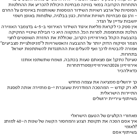
התחרות הקרובה במאי בווינה מבחינת היכולת להכריע את ההחלטות
הסופיות של ארבע רשויות השידור הנוספות ששותפות באיומים על החרם
- והן גם מבחינת רשויות אחרות, כגון בבלגיה, שלפחות באופן רשמי
יושבות עדיין על הגדר.
אין ספק כי לקראת מליאת איגוד השידור האירופי ב-4-5 בדצמבר האווירה
הולכת ומתחממת. למרות הכל, התקווה היא כי חבילת שינויי החקיקה
בהצבעת הקהל באירוויזיון הקרוב, שכוללת את החזרת השופטים לחצי
הגמר ופיקוח הדוק יותר על ההצבעה והאפשרויות ל"מניפולציית מצביעים"
אמורה להבטיח לרכך ואף להעלים את ההתנגדות להשתתפות ישראל
בתחרות.
טעינו? נתקן! אם מצאתם טעות בכתבה, נשמח שתשתפו אותנו
אירוויזיון 2026
האירוויזיון
ספרד
תחרות
כדאי
להכיר
כך ירושלים ממציאה את עצמה מחדש
לא רק קודש – המהפכה המודרנית שעוברת י-ם מחזירה אותה לפסגת
התיירות הישראלית
בשיתוף עיריית ירושלים
מאחורי הקלעים של הטעם הישראלי
איך אסם הפכה את תקופת הצנע והמחסור הקשה של שנות ה-40 למותג
לאומי?
בשיתוף אסם