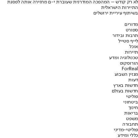
לא רק קודש – המהפכה המודרנית שעוברת י-ם מחזירה אותה לפסגת
התיירות הישראלית
בשיתוף עיריית ירושלים
מדורים
ספורט
תרבות ובידור
לייף סטייל
אוכל
תיירות
טכנולוגיה ומדע
הורוסקופ
ForReal
מגזין השבוע
דעות
חדשות בארץ
חדשות בעולם
פוליטי
ביטחוני
חינוך
בריאות
משפט
תחבורה
פוליטי-מדיני
כללי ומידע