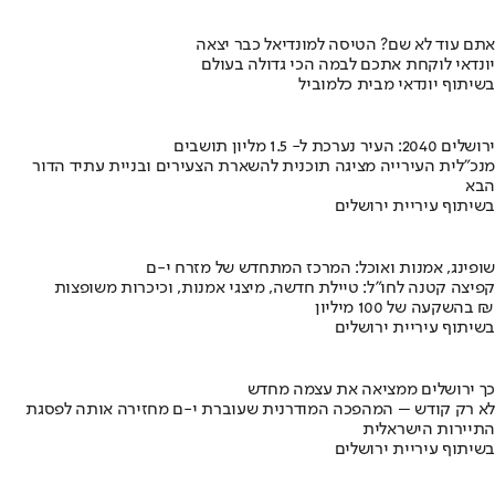
אתם עוד לא שם? הטיסה למונדיאל כבר יצאה
יונדאי לוקחת אתכם לבמה הכי גדולה בעולם
בשיתוף יונדאי מבית כלמוביל
ירושלים 2040: העיר נערכת ל- 1.5 מליון תושבים
מנכ"לית העירייה מציגה תוכנית להשארת הצעירים ובניית עתיד הדור
הבא
בשיתוף עיריית ירושלים
שופינג, אמנות ואוכל: המרכז המתחדש של מזרח י-ם
קפיצה קטנה לחו"ל: טיילת חדשה, מיצגי אמנות, וכיכרות משופצות
בהשקעה של 100 מיליון ₪
בשיתוף עיריית ירושלים
כך ירושלים ממציאה את עצמה מחדש
לא רק קודש – המהפכה המודרנית שעוברת י-ם מחזירה אותה לפסגת
התיירות הישראלית
בשיתוף עיריית ירושלים