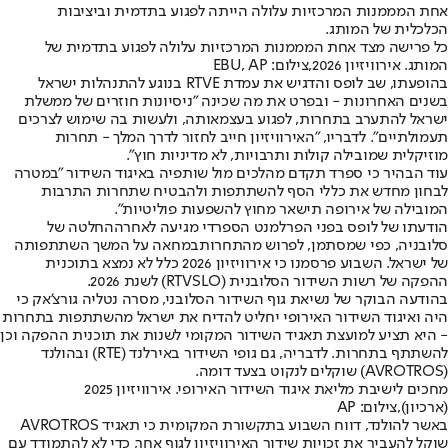
אחת המממנות המרכזיות עלולה הייתה לפגוע בתדמית וביציבות
הכלכלית של המותג.
כל פרישה מצד אחת המממנות המרכזיות עלולה לפגוע בתדמית של
המותג. אירוויזיון 2026,צילום: EBU, AP
בהופעתו, שב לופס והדגיש את עמדת RTVE בנוגע להתנהלות ישראל
בשנים האחרונות - ובפרט את מה שכינה "ניסיונות חוזרים של ממשלת
ישראל להתערב בתחרות, לפגוע בעצמאותה, ולעשות בה שימוש לצרכים
תעמולתיים". לדבריו, "האירוויזיון חייב לחזור לדרך המלך - תחרות
מוזיקלית שמובילה קולות ותרבויות, לא מדיניות חוץ".
עוד הבהיר כי ספרד תקדם מהלכים מול שותפיה באיגוד השידור "במטרה
לבחון מחדש את כללי הסף להשתתפות ולהבטיח שתחרות התרבות
המובילה של אירופה תישאר מחוץ להשפעות פוליטיות".
הודעתו של לופס בפני הפרלמנט הספרדי מגיעה לאחר
ההחלטה של
סלובניה, כפי שמסתמן, לפרוש מהתחרות
במחאה על המשך השתתפותה
של ישראל. השבוע פרסמנו כי אירוויזיון 2026 כלל לא נמצא בתוכנית
ההפקה של רשות השידור הסלובנית (RTVSLO) לשנת 2026.
בהודעה הבוקר של נשיאת גוף השידור הסלובני, מסרה נטליה גורצ'אק כי
היה ואיגוד השידור האירופי יחליט להדיח את ישראל מהשתתפות בתחרות
- היא תציע למועצת תאגיד השידור המקומי לשנות את תוכנית ההפקה וכן
להשתתף בתחרות. לדבריה, גם גופי השידור באירלנד (RTE) ובהולנד
(AVROTROS) שוקלים לנקוט בצעד דומה.
מחכים לישיבת מליאת איגוד השידור האירופי. אירוויזיון 2025
(ארכיון),צילום: AP
באשר להולנד, דווח השבוע בתקשורת המקומית כי תאגיד AVROTROS
שוקל להעביר את זכויות שידור האירוויזיון לגוף אחר, כדי לא להתמודד עם