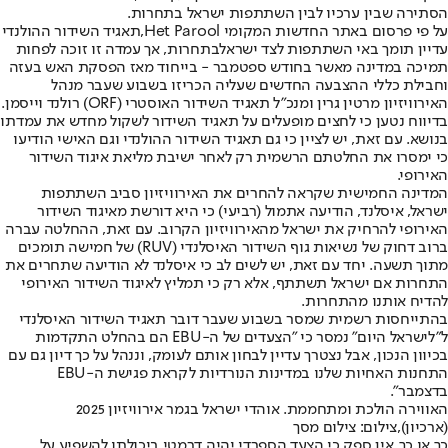
הסתירה שבין ערכיו לבין השתתפות ישראל בתחרות.
על פי פרסום באתר החדשות המקומי Het Parool,
תאגיד השידור ההולנדי
עדיין תומך באי השתתפות לצד ישראל
בתחרות, אך עמדה זו זוכה לפחות
תמיכה במדינה מאשר בחודש ספטמבר - בייחוד מאז הפסקת האש בעזה
וחבילת כללי ההצבעה החדשים שעליה הכריזו בשבוע שעבר מנהל
האירוויזיון מרטין גרין ומנכ"ל תאגיד השידור האוסטרי (ORF) רולנד וייסמן.
בדיווח נטען כי לחצים מופעלים על תאגיד השידור לשקול מחדש את עמדתו
בנושא. עם זאת, יש לציין כי גם תאגיד השידור ההולנדי וגם האישי הודיעו
כי ימסרו את החלטתם הרשמית רק לאחר ישיבת מליאת איגוד השידור
האירופי.
המדינה החמישית שקראה להחרים את האירוויזיון סביב השתתפות
ישראל, איסלנד, הודיעה אתמול (רביעי) כי היא דורשת מאיגוד השידור
האירופי להרחיק את ישראל מהאירוויזיון הקרוב. עם זאת, ההחלטה עברה
ברוב דחוק של נשיאות גוף השידור האיסלנדי (RUV) של חמישה תומכים
מתוך תשעה. יחד עם זאת, יש לשים לב כי איסלנד לא הודיעה שתחרים את
התחרות אם ישראל תשתתף, אלא רק כי תמליץ לאיגוד השידור האירופי
להדיח אותנו מהתחרות.
בהתייחסות רשמית שמסר בשבוע שעבר דובר תאגיד השידור האיסלנדי
ל"לישראל היום" נמסר כי "הצעדים של ה-EBU הם בהחלט התקדמות
בכיוון הנכון, אבל נצטרך עדיין לבחון אותם לעומק, וננהל על כך דיון גם עם
התחנות האחיות שלנו במדינות הנורדיות לקראת פגישת ה-EBU
בדצמבר".
האווירה הולכת ומתחממת. אוהדי ישראל בגמר אירוויזיון 2025
(ארכיון),צילום: צילום מסך
כך או כך, אין ספק כי הצעד הספרדי יהיה דרמטי ביכולתו להשפיע על