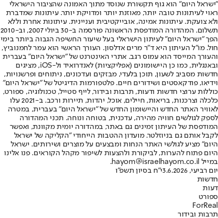
"ישראל היום" הוא גוף תקשורת שנוסד מתוך האמונה שהציבור הישראלי
ראוי לעיתונות טובה יותר, מאוזנת יותר ומדויקת יותר. עיתונות שמדברת
ולא צועקת. עיתונות אמינה, אובייקטיבית ועניינית. עיתונות אחרת וללא
תשלום. המהדורה המודפסת הראשונה פורסמה ב-30 ביולי 2007, וב-2010
הפך "ישראל היום" לעיתון הישראלי בעל שיעור החשיפה הגבוה ביותר בימי
חול. מו"ל העיתון היא ד"ר מרים אדלסון. העורך הראשי הוא עמר לחמנוביץ,
והעורך המייסד הוא עמוס רגב. אתרי האינטרנט של "ישראל היום" בעברית
ובאנגלית, כמו כן היישומונים (אפליקציות) לאנדרואיד ול-iOS, מציגים
חדשות מסביב לשעון, תוכן בלעדי, מבזקים ועדכונים, ניתוחים ופרשנויות,
וידיאו, פודקאסטים ושידורים חיים. פלטפורמות הדיגיטל של "ישראל היום"
כוללות ערוצי חדשות ודעות, תרבות ובידור, לייף סטייל, טכנולוגיה, ספורט,
כלכלה וצרכנות, בריאות, חיילים, אוכל, יהדות, תיירות ורכב. ב-2021 עלו
לאוויר האתר החדש והיישומון החדש של "ישראל היום" בעברית, במטרה
לספק לגולשים חוויה מהירה, עדכנית, בטוחה ונוחה. תכני המהדורה
המודפסת של העיתון זמינים גם באתר, במהדורה יומית מקוונת, ואפשר
לקבל אותם גם בניוזלטר. מועדון ההטבות הייחודי "הקליקה של ישראל
היום" מציע לגולשי האתר הנחות ומבצעים על מוצרים ושירותים. ישראל
היום פתוח להערות, לביקורת ולהצעות לשיפור מקהל הקוראים. פנו אלינו
במייל hayom@israelhayom.co.il.
יום רביעי, 3.6.2026
י"ח בסיון תשפ"ו
חדשות
דעות
ספורט
ForReal
תרבות ובידור