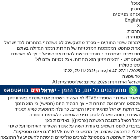
אוכל
מגזין
אנחנו מגייסים
English
X
תרבות
מוזיקה
למרות שינוי החוקים - ספרד מתעקשת: לא נשתתף בתחרות לצד ישראל
אחת מחמש המממנות המרכזיות של תחרות הזמר הגדולה בעולם
מתבצרת בעמדתה • ספרד דורשת להדיח את ישראל - אך לא מאשרת
שתפרוש • "האירוויזיון הוא תחרות, אבל זכויות אדם לא"
נתן סטולרו
27/11/2025, 16:47
,עודכן
27/11/2025, 17:22
0
השמעה
ישראל ואירוויזיון 2026. צילום: אילוסטרציית AI
תאגיד השידור הספרדי RTVE לא הצהיר רשמית אם ישתתף ב
אירוויזיון
2026
או יחרים את התחרות - אך הבהיר היום (חמישי) כי הוא תומך
בהרחקת ישראל מהאירוויזיון הקרוב, כך עלה מהופעת נשיא תאגיד
השידור, חוסה פאבלו לופס, בפני האסיפה הלאומית בספרד.
יובל רפאל בתגובה ראשונה (ארכיון)| באדיבות כאן
בדבריו, לופס השמיע ביקורת קשה על איגוד השידור האירופי ועל שינוי
כללי ההצבעה שהוצג, אך הדגיש כי לדעת RTVE "הם אינם מספקים".
"ישראל השתמשה בפסטיבל לצרכים פוליטיים וניסתה להשפיע על התוצאה