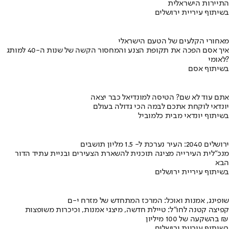
התיירות הישראלית
בשיתוף עיריית ירושלים
מאחורי הקלעים של הטעם הישראלי
איך אסם הפכה את תקופת הצנע והמחסור הקשה של שנות ה-40 למותג
לאומי?
בשיתוף אסם
אתם עוד לא שם? הטיסה למונדיאל כבר יצאה
יונדאי לוקחת אתכם לבמה הכי גדולה בעולם
בשיתוף יונדאי מבית כלמוביל
ירושלים 2040: העיר נערכת ל- 1.5 מליון תושבים
מנכ"לית העירייה מציגה תוכנית להשארת הצעירים ובניית עתיד הדור
הבא
בשיתוף עיריית ירושלים
שופינג, אמנות ואוכל: המרכז המתחדש של מזרח י-ם
קפיצה קטנה לחו"ל: טיילת חדשה, מיצגי אמנות, וכיכרות משופצות
בהשקעה של 100 מיליון ₪
בשיתוף עיריית ירושלים