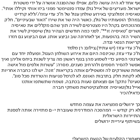
אף אחד לא היה עושה כלום, אפילו שההפגנה אושרה על ידי משטרת
ישראל. מעריצים של אייל גולן עמדו סנטימטר ממני ביזו אותי וקיללו אותי״.
טאיסיה זמולוצקי באירוע שולחן עגול של ח״כ עדי עזוז//ללא קרדיט
במהלך הופעותיו של גולן, כאשר היה שר את שירו "האור שבעיניים", חלק
מהנוכחים בקהל היו מצטרפים לשירה תוך שהם מקללים את טאיסיה
ושרים "טאיסיה זו**". לפני כמה חודשים הצהיר גולן שיפסיק לשיר את
השיר הזה בהופעות, אך לאחרונה שב וביצע אותו, ועם הביצוע גם חזרו
קריאות הגנאי נגדה.
ח"כ עדי עזוז (יש עתיד),צילום: רן מלמד
ח״כ עדי עזוז, שכינסה היום את אירוע השולחן העגול, ופועלת יחד עם
ארגוני הסיוע כדי לשמוע מהן בגוף ראשון מה צריך לשנות ביחס אליהן ואיך
אפשר להסיר חסמים ולהרחיב מענים, מסרה: ״עשרות אלפים מול אישה
אחת ששורקים לה ומשפילים אותה בקריאות 'זונה'. יש לנו כחברה אחריות
לא לקחת חלק בתרבות האונס. לא לנרמל פגיעות והטרדות מכל סוג״.
טעינו? נתקן! אם מצאתם טעות בכתבה, נשמח שתשתפו אותנו
אייל גולן
טאיסיה זמולוצקי
פרשת משחקי חברה
כדאי
להכיר
כך ירושלים ממציאה את עצמה מחדש
לא רק קודש – המהפכה המודרנית שעוברת י-ם מחזירה אותה לפסגת
התיירות הישראלית
בשיתוף עיריית ירושלים
מאחורי הקלעים של הטעם הישראלי