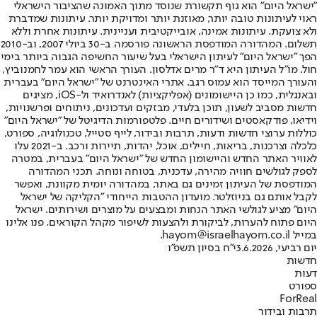
"ישראל היום" הוא גוף תקשורת שנוסד מתוך האמונה שהציבור הישראלי
ראוי לעיתונות טובה יותר, מאוזנת יותר ומדויקת יותר. עיתונות שמדברת
ולא צועקת. עיתונות אמינה, אובייקטיבית ועניינית. עיתונות אחרת וללא
תשלום. המהדורה המודפסת הראשונה פורסמה ב-30 ביולי 2007, וב-2010
הפך "ישראל היום" לעיתון הישראלי בעל שיעור החשיפה הגבוה ביותר בימי
חול. מו"ל העיתון היא ד"ר מרים אדלסון. העורך הראשי הוא עמר לחמנוביץ,
והעורך המייסד הוא עמוס רגב. אתרי האינטרנט של "ישראל היום" בעברית
ובאנגלית, כמו כן היישומונים (אפליקציות) לאנדרואיד ול-iOS, מציגים
חדשות מסביב לשעון, תוכן בלעדי, מבזקים ועדכונים, ניתוחים ופרשנויות,
וידיאו, פודקאסטים ושידורים חיים. פלטפורמות הדיגיטל של "ישראל היום"
כוללות ערוצי חדשות ודעות, תרבות ובידור, לייף סטייל, טכנולוגיה, ספורט,
כלכלה וצרכנות, בריאות, חיילים, אוכל, יהדות, תיירות ורכב. ב-2021 עלו
לאוויר האתר החדש והיישומון החדש של "ישראל היום" בעברית, במטרה
לספק לגולשים חוויה מהירה, עדכנית, בטוחה ונוחה. תכני המהדורה
המודפסת של העיתון זמינים גם באתר, במהדורה יומית מקוונת, ואפשר
לקבל אותם גם בניוזלטר. מועדון ההטבות הייחודי "הקליקה של ישראל
היום" מציע לגולשי האתר הנחות ומבצעים על מוצרים ושירותים. ישראל
היום פתוח להערות, לביקורת ולהצעות לשיפור מקהל הקוראים. פנו אלינו
במייל hayom@israelhayom.co.il.
יום רביעי, 3.6.2026
י"ח בסיון תשפ"ו
חדשות
דעות
ספורט
ForReal
תרבות ובידור