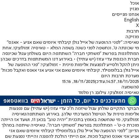
אוכל
מגזין
אנחנו מגייסים
English
X
תרבות
מוזיקה
טאיסיה: ״לפני ההופעה של אייל גולן קיבלתי איומים שאם אגיע - אאנס״
מי שכונתה ט', ונחשפה לפני כשנה בשמה המלא - טאיסיה זמולוצקי, אחת
המתלוננות בפרשת "משחקי חברה" השתתפה היום בשולחן עגול שכינסה
חברת הכנסת עדי עזוז (יש עתיד) • באירוע דנו המשתתפות בדרכים שבהן
ניתן להקל ולסייע לנפגעות אלימות מינית • זמולוצקי: "פני ההופעה של
אייל גולן בבלומפילד, קיבלתי איומים שאם אני אגיע אני אאנס ואקבל מכות"
מערכת תרבות היום
18/11/2025, 14:57
,עודכן
18/11/2025, 15:16
0
השמעה
טאיסיה זמולצקי. צילום: רן מלמד
הבוקר התקיים שולחן עגול שיזמה ח״כ עדי עזוז (יש עתיד) עם נפגעות
אלימות מינית על הטיפול המערכתי שלהן. באירוע השתתפה
טאיסיה
זמולוצקי
, מי שנחשפה באומץ בתכנית "יהיה טוב" בכאן 11, ושעד אז הייתה
מוכרת כ-ט' - המתלוננת בפרשת "משחקי חברה". טאיסיה שיתפה במהלך
הדיון: ״לפני ההופעה של אייל גולן בבלומפילד קיבלתי איומים שאם אני
אגיע אני אאנס ואקבל מכות. אם הייתי הולכת להפגנה והייתי נפגעת שם