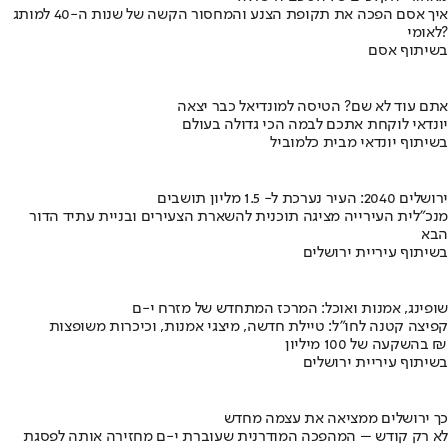
איך אסם הפכה את תקופת הצנע והמחסור הקשה של שנות ה-40 למותג
לאומי?
בשיתוף אסם
אתם עוד לא שם? הטיסה למונדיאל כבר יצאה
יונדאי לוקחת אתכם לבמה הכי גדולה בעולם
בשיתוף יונדאי מבית כלמוביל
ירושלים 2040: העיר נערכת ל- 1.5 מליון תושבים
מנכ"לית העירייה מציגה תוכנית להשארת הצעירים ובניית עתיד הדור
הבא
בשיתוף עיריית ירושלים
שופינג, אמנות ואוכל: המרכז המתחדש של מזרח י-ם
קפיצה קטנה לחו"ל: טיילת חדשה, מיצגי אמנות, וכיכרות משופצות
בהשקעה של 100 מיליון ₪
בשיתוף עיריית ירושלים
כך ירושלים ממציאה את עצמה מחדש
לא רק קודש – המהפכה המודרנית שעוברת י-ם מחזירה אותה לפסגת