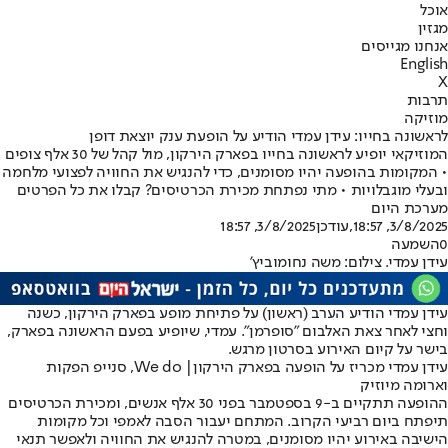
אוכל
מגזין
אנחנו מגייסים
English
X
תרבות
מוזיקה
לראשונה בחייו: עידן עמדי הודיע על הופעת ענק יוצאת דופן
המוזיקאי יופיע לראשונה בחייו בפארק הירקון, מול קהל של 30 אלף צופים
• המקומות בהופעה יהיו מסומנים, כדי להנגיש את החוויה לפצועי מלחמה
ובעלי מוגבלויות • מתי נפתחת מכירת הכרטיסים? קבלו את כל הפרטים
מערכת היום
3/8/2025, 18:57
,עודכן
3/8/2025, 18:57
0
השמעה
עידן עמדי. צילום: משה נחומוביץ'
עידן עמדי הודיע הערב (ראשון) על פתיחת מופע בפארק הירקון, כשנה
וחצי לאחר צאת האלבום "סופרמן". עמדי, שיופיע בפעם הראשונה בפארק,
בישר על קיום האירוע בסרטון מרגש.
עידן עמדי מכריז על הופעה בפארק הירקון| We do, סנייפ הפקות
וארומה מיוזיק
ההופעה תתקיים ב-9 בספטמבר בפני 30 אלף אנשים, ומכירת הכרטיסים
תיפתח ביום רביעי הקרוב. המתחם יעבור הסבה לאמפי וכל מקומות
הישיבה באירוע יהיו מסומנים, במטרה להנגיש את החוויה ולאפשר תנאי