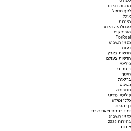
ספורט
תרבות ובידור
לייף סטייל
אוכל
תיירות
טכנולוגיה ומדע
הורוסקופ
ForReal
מגזין השבוע
דעות
חדשות בארץ
חדשות בעולם
פוליטי
ביטחוני
חינוך
בריאות
משפט
תחבורה
פוליטי-מדיני
כללי ומידע
דף הבית
זמני כניסת וצאת שבת
מגזין השבוע
בחירות 2026
אודות