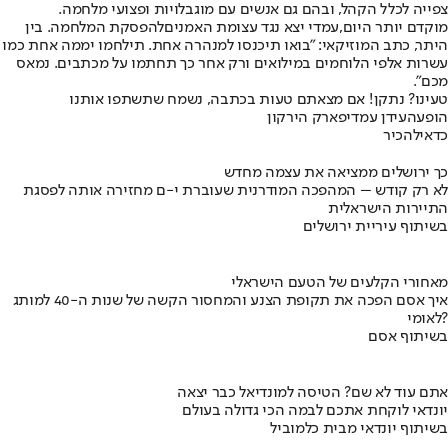
צפייה לכלל הקהל, ובהם גם אנשים עם מוגבלויות ופצועי מלחמה.
מוקדם יותר היום,
עמדי יצא נגד עצומת האמנים
להפסקת המלחמה. בין
היתר, כתב המוזיקאי: "בואו תיכנסו למנהרה אחת. תילחמו יממה אחת כמו
עשרות אלפי הלוחמים במילואים ורק אחר כך תחתמו על מכתבים. נמאס
מכם".
טעינו? נתקן! אם מצאתם טעות בכתבה, נשמח שתשתפו אותנו
הופעה
עידן עמדי
פארק הירקון
כדאי
להכיר
כך ירושלים ממציאה את עצמה מחדש
לא רק קודש – המהפכה המודרנית שעוברת י-ם מחזירה אותה לפסגת
התיירות הישראלית
בשיתוף עיריית ירושלים
מאחורי הקלעים של הטעם הישראלי
איך אסם הפכה את תקופת הצנע והמחסור הקשה של שנות ה-40 למותג
לאומי?
בשיתוף אסם
אתם עוד לא שם? הטיסה למונדיאל כבר יצאה
יונדאי לוקחת אתכם לבמה הכי גדולה בעולם
בשיתוף יונדאי מבית כלמוביל