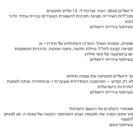
ירושלים 2040: העיר נערכת ל- 1.5 מליון תושבים
מנכ"לית העירייה מציגה תוכנית להשארת הצעירים ובניית עתיד הדור
הבא
בשיתוף עיריית ירושלים
שופינג, אמנות ואוכל: המרכז המתחדש של מזרח י-ם
קפיצה קטנה לחו"ל: טיילת חדשה, מיצגי אמנות, וכיכרות משופצות
בהשקעה של 100 מיליון ₪
בשיתוף עיריית ירושלים
כך ירושלים ממציאה את עצמה מחדש
לא רק קודש – המהפכה המודרנית שעוברת י-ם מחזירה אותה לפסגת
התיירות הישראלית
בשיתוף עיריית ירושלים
מאחורי הקלעים של הטעם הישראלי
איך אסם הפכה את תקופת הצנע והמחסור הקשה של שנות ה-40 למותג
לאומי?
בשיתוף אסם