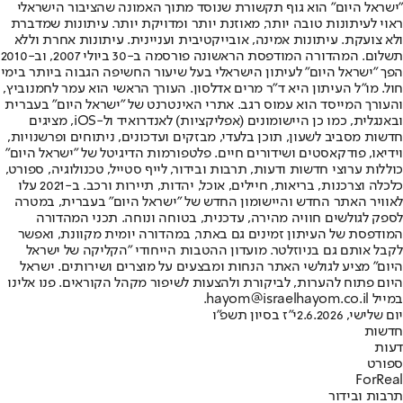
"ישראל היום" הוא גוף תקשורת שנוסד מתוך האמונה שהציבור הישראלי
ראוי לעיתונות טובה יותר, מאוזנת יותר ומדויקת יותר. עיתונות שמדברת
ולא צועקת. עיתונות אמינה, אובייקטיבית ועניינית. עיתונות אחרת וללא
תשלום. המהדורה המודפסת הראשונה פורסמה ב-30 ביולי 2007, וב-2010
הפך "ישראל היום" לעיתון הישראלי בעל שיעור החשיפה הגבוה ביותר בימי
חול. מו"ל העיתון היא ד"ר מרים אדלסון. העורך הראשי הוא עמר לחמנוביץ,
והעורך המייסד הוא עמוס רגב. אתרי האינטרנט של "ישראל היום" בעברית
ובאנגלית, כמו כן היישומונים (אפליקציות) לאנדרואיד ול-iOS, מציגים
חדשות מסביב לשעון, תוכן בלעדי, מבזקים ועדכונים, ניתוחים ופרשנויות,
וידיאו, פודקאסטים ושידורים חיים. פלטפורמות הדיגיטל של "ישראל היום"
כוללות ערוצי חדשות ודעות, תרבות ובידור, לייף סטייל, טכנולוגיה, ספורט,
כלכלה וצרכנות, בריאות, חיילים, אוכל, יהדות, תיירות ורכב. ב-2021 עלו
לאוויר האתר החדש והיישומון החדש של "ישראל היום" בעברית, במטרה
לספק לגולשים חוויה מהירה, עדכנית, בטוחה ונוחה. תכני המהדורה
המודפסת של העיתון זמינים גם באתר, במהדורה יומית מקוונת, ואפשר
לקבל אותם גם בניוזלטר. מועדון ההטבות הייחודי "הקליקה של ישראל
היום" מציע לגולשי האתר הנחות ומבצעים על מוצרים ושירותים. ישראל
היום פתוח להערות, לביקורת ולהצעות לשיפור מקהל הקוראים. פנו אלינו
במייל hayom@israelhayom.co.il.
יום שלישי, 2.6.2026
י"ז בסיון תשפ"ו
חדשות
דעות
ספורט
ForReal
תרבות ובידור