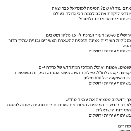
אתם עוד לא שם? הטיסה למונדיאל כבר יצאה
יונדאי לוקחת אתכם לבמה הכי גדולה בעולם
בשיתוף יונדאי מבית כלמוביל
ירושלים 2040: העיר נערכת ל- 1.5 מליון תושבים
מנכ"לית העירייה מציגה תוכנית להשארת הצעירים ובניית עתיד הדור
הבא
בשיתוף עיריית ירושלים
שופינג, אמנות ואוכל: המרכז המתחדש של מזרח י-ם
קפיצה קטנה לחו"ל: טיילת חדשה, מיצגי אמנות, וכיכרות משופצות
בהשקעה של 100 מיליון ₪
בשיתוף עיריית ירושלים
כך ירושלים ממציאה את עצמה מחדש
לא רק קודש – המהפכה המודרנית שעוברת י-ם מחזירה אותה לפסגת
התיירות הישראלית
בשיתוף עיריית ירושלים
מדורים