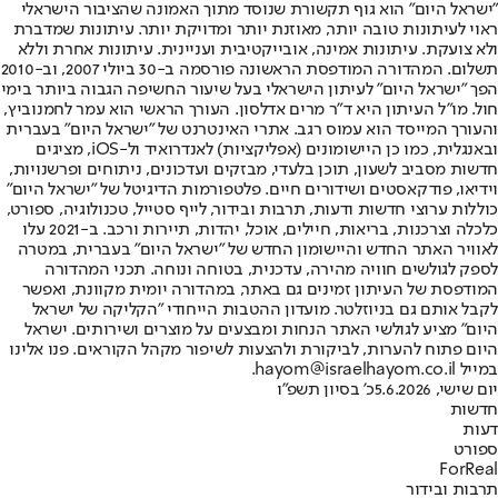
"ישראל היום" הוא גוף תקשורת שנוסד מתוך האמונה שהציבור הישראלי
ראוי לעיתונות טובה יותר, מאוזנת יותר ומדויקת יותר. עיתונות שמדברת
ולא צועקת. עיתונות אמינה, אובייקטיבית ועניינית. עיתונות אחרת וללא
תשלום. המהדורה המודפסת הראשונה פורסמה ב-30 ביולי 2007, וב-2010
הפך "ישראל היום" לעיתון הישראלי בעל שיעור החשיפה הגבוה ביותר בימי
חול. מו"ל העיתון היא ד"ר מרים אדלסון. העורך הראשי הוא עמר לחמנוביץ,
והעורך המייסד הוא עמוס רגב. אתרי האינטרנט של "ישראל היום" בעברית
ובאנגלית, כמו כן היישומונים (אפליקציות) לאנדרואיד ול-iOS, מציגים
חדשות מסביב לשעון, תוכן בלעדי, מבזקים ועדכונים, ניתוחים ופרשנויות,
וידיאו, פודקאסטים ושידורים חיים. פלטפורמות הדיגיטל של "ישראל היום"
כוללות ערוצי חדשות ודעות, תרבות ובידור, לייף סטייל, טכנולוגיה, ספורט,
כלכלה וצרכנות, בריאות, חיילים, אוכל, יהדות, תיירות ורכב. ב-2021 עלו
לאוויר האתר החדש והיישומון החדש של "ישראל היום" בעברית, במטרה
לספק לגולשים חוויה מהירה, עדכנית, בטוחה ונוחה. תכני המהדורה
המודפסת של העיתון זמינים גם באתר, במהדורה יומית מקוונת, ואפשר
לקבל אותם גם בניוזלטר. מועדון ההטבות הייחודי "הקליקה של ישראל
היום" מציע לגולשי האתר הנחות ומבצעים על מוצרים ושירותים. ישראל
היום פתוח להערות, לביקורת ולהצעות לשיפור מקהל הקוראים. פנו אלינו
במייל hayom@israelhayom.co.il.
יום שישי, 5.6.2026
כ' בסיון תשפ"ו
חדשות
דעות
ספורט
ForReal
תרבות ובידור