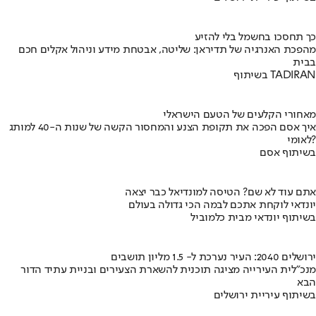
כך תחסכו בחשמל בלי להזיע
מהפכת האנרגיה של תדיראן: שליטה, אבטחת מידע וניהול אקלים חכם
בבית
בשיתוף TADIRAN
מאחורי הקלעים של הטעם הישראלי
איך אסם הפכה את תקופת הצנע והמחסור הקשה של שנות ה-40 למותג
לאומי?
בשיתוף אסם
אתם עוד לא שם? הטיסה למונדיאל כבר יצאה
יונדאי לוקחת אתכם לבמה הכי גדולה בעולם
בשיתוף יונדאי מבית כלמוביל
ירושלים 2040: העיר נערכת ל- 1.5 מליון תושבים
מנכ"לית העירייה מציגה תוכנית להשארת הצעירים ובניית עתיד הדור
הבא
בשיתוף עיריית ירושלים