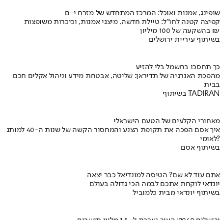
שופינג, אמנות ואוכל: המרכז המתחדש של מזרח י-ם
קפיצה קטנה לחו"ל: טיילת חדשה, מיצגי אמנות, וכיכרות משופצות
בהשקעה של 100 מיליון ₪
בשיתוף עיריית ירושלים
כך תחסכו בחשמל בלי להזיע
מהפכת האנרגיה של תדיראן: שליטה, אבטחת מידע וניהול אקלים חכם
בבית
בשיתוף TADIRAN
מאחורי הקלעים של הטעם הישראלי
איך אסם הפכה את תקופת הצנע והמחסור הקשה של שנות ה-40 למותג
לאומי?
בשיתוף אסם
אתם עוד לא שם? הטיסה למונדיאל כבר יצאה
יונדאי לוקחת אתכם לבמה הכי גדולה בעולם
בשיתוף יונדאי מבית כלמוביל