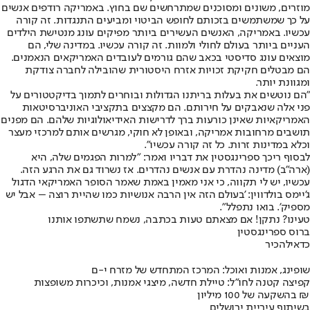
מוזרים, משונים ומסוכנים שמתרחשים שם בחוץ. באמריקה רודפים אנשים
על כך שמשתמשים בזכותם לחופש הביטוי ומביעים התנגדות. זה קורה
עכשיו. באמריקה, האנשים העשירים ביותר מפיקים עונג מנטישת הילדים
העניים ביותר בעולם לחולי ולמוות. זה קורה עכשיו. במדינה שלי, הם
מוצאים עונג סדיסטי בכאב שהם גורמים לעובדים האמריקאים הנאמנים.
הם מבטלים חקיקת זכויות אזרח היסטורית שהובילה לחברה צודקת
ומגוונת יותר.
"הם נוטשים את בעלות בריתנו הגדולות ובוחרים לתמוך בדיקטטורים על
פני אלה שנאבקים על חירותם. הם מקצצים בתקציבי האוניברסיטאות
האמריקאיות שאינן כורעות ברך לדרישות האידיאולוגיות שלהם. הם מפנים
תושבים מרחובות אמריקה, ובאופן לא חוקי, מגרשים אותם למרכזי מעצר
וכלא במדינות זרות. כל זה קורה עכשיו".
לבסוף ריכך ספרינגסטין את דבריו ואמר: "למרות הפגמים שלה, היא
(ארה"ב) מדינה נהדרת עם אנשים נהדרים. אז נשרוד גם את הרגע הזה.
עכשיו, יש לי תקווה, כי אני מאמין באמת שאמר הסופר האמריקאי הדגול
ג’יימס בולדווין: 'בעולם הזה אין הרבה אנושיות כמו שהיית רוצה – אבל יש
מספיק'. בואו נתפלל".
טעינו? נתקן! אם מצאתם טעות בכתבה, נשמח שתשתפו אותנו
ברוס ספרינגסטין
כדאי
להכיר
שופינג, אמנות ואוכל: המרכז המתחדש של מזרח י-ם
קפיצה קטנה לחו"ל: טיילת חדשה, מיצגי אמנות, וכיכרות משופצות
בהשקעה של 100 מיליון ₪
בשיתוף עיריית ירושלים