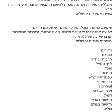
ירושלים 2040: העיר נערכת ל- 1.5 מליון תושבים
מנכ"לית העירייה מציגה תוכנית להשארת הצעירים ובניית עתיד הדור
הבא
בשיתוף עיריית ירושלים
שופינג, אמנות ואוכל: המרכז המתחדש של מזרח י-ם
קפיצה קטנה לחו"ל: טיילת חדשה, מיצגי אמנות, וכיכרות משופצות
בהשקעה של 100 מיליון ₪
בשיתוף עיריית ירושלים
מדורים
ספורט
תרבות ובידור
לייף סטייל
אוכל
תיירות
טכנולוגיה ומדע
הורוסקופ
ForReal
מגזין השבוע
דעות
חדשות בארץ
חדשות בעולם
פוליטי