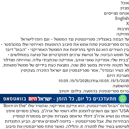
אוכל
מגזין
אנחנו מגייסים
English
X
תרבות
מוזיקה
על הבמה באנגליה: ספרינגסטין נגד הממשל - וגם רומז לישראל
ברוס ספרינגסטין פתח אמש את סיבוב ההופעות האירופי שלו במנצ’סטר •
בין השירים הוא גם תקף בחריפות את הממשל האמריקני • "הבוס" דיבר
על חופש הביטוי, על נטישת ערכים דמוקרטיים ועל פגיעה במוחלשים •
"בבית שלי, אמריקה שאני אוהב, אמריקה שכתבתי עליה, שהייתה מגדלור
של תקווה וחירות במשך 250 שנה, נמצאת כעת בידיים של ממשל מושחת,
לא כשיר ובוגדני", אמר ספרינגסטין וגם ישראל הוזכרה בעקיפין
מערכת היום
15/5/2025, 10:05
,עודכן
15/5/2025, 10:05
0
השמעה
ברוס ספרינגסטין בהופעה. צילום: יוטיוב
ברוס "הבוס"
ספרינגסטין
, הוא אייקון אמריקאי, שהשיר שלו "Born in the
USA" הפך עם השנים להמנון הלא רשמי של ארה"ב. בשלב מסויים אימץ
אותו גם נשיא ארה"ב דונלד טראמפ בעצרות שקיים במסגרת קמפיין
הבחירות שלו, אבל ספרינגסטין - בדומה לאמנים אחרים, הביע התנגדות
לשימוש בשיר שלו למטרה זו. והלילה, כאשר פתח ספרינגסטין את סיבוב