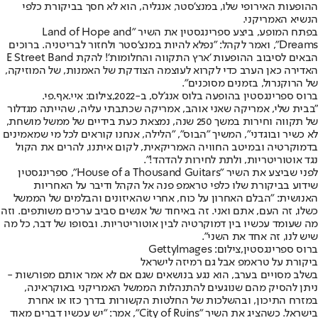
ההופעות האירופי שלו, במנצ'סטר, אנגליה, הוא לא חסך בביקורת כלפי
הנשיא האמריקני.
בפתח המופע, ביצע ספרינגסטין את השיר "Land of Hope and
Dreams", ואמר לקהל: "נפלא להיות במנצ’סטר ולחזור לבריטניה. ברוכים
הבאים לסיבוב ההופעות 'ארץ התקווה והחלומות'! להקת E Street Band
האדירה כאן הערב כדי לקרוא לעוצמה הצודקת של האמנות, של המוזיקה,
של הרוקנרול, בזמנים מסוכנים".
ברוס ספרינגסטין בהופעה בלוס אנג'לס, ב-2022,צילום: איי.אף.פי.
"בבית שלי, אמריקה שאני אוהב, אמריקה שכתבתי עליה, שהייתה מגדלור
של תקווה וחירות במשך 250 שנה, נמצאת כעת בידיים של ממשל מושחת,
לא כשיר ובוגדני", המשיך "הבוס", "הלילה, אנחנו קוראים לכל מי שמאמינים
בדמוקרטיה ובמיטב החוויה האמריקאית, לקום איתנו, להרים את הקול
נגד אוטוריטריות, ולתת לחירות להדהד!".
לפני שביצע את השיר "House of a Thousand Guitars", ספרינגסטין
שידוע בביקורת שלו כלפי טראמפ פנה אל הקהל ודיבר על האחריות
האנושית: "הבלם האחרון על כוח, אחרי שהאיזונים והבלמים של הממשל
כשלו, זה העם, אתם ואני. זה באיחוד של אנשים סביב ערכים משותפים. וזה
מה שעומד עכשיו בין דמוקרטיה לבין אוטוריטריות. ובסופו של דבר, כל מה
שיש לנו, זה אחד את השני".
ברוס ספרינגסטין,צילום: GettyImages
ביקורת על טראמפ אבל גם רמיזה לישראל
בשלב מסויים בערב, הוא נגע בנושאים שגם אם לא אמר אותם מפורשות -
ניתן להסיק מהם שנוגעים להתנהלות הממשל האמריקני באוקראינה,
במזרח התיכון, ובהשלכות של החלטות הקשורות בדרך כזו או אחרת
בישראל. כשהציג את השיר "City of Ruins", אמר: "יש עכשיו דברים מאוד