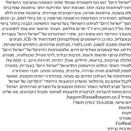
"ישראל היום" הוא גוף תקשורת שנוסד מתוך האמונה שהציבור הישראלי
ראוי לעיתונות טובה יותר, מאוזנת יותר ומדויקת יותר. עיתונות שמדברת
ולא צועקת. עיתונות אמינה, אובייקטיבית ועניינית. עיתונות אחרת וללא
תשלום. המהדורה המודפסת הראשונה פורסמה ב-30 ביולי 2007, וב-2010
הפך "ישראל היום" לעיתון הישראלי בעל שיעור החשיפה הגבוה ביותר בימי
חול. מו"ל העיתון היא ד"ר מרים אדלסון. העורך הראשי הוא עמר לחמנוביץ,
והעורך המייסד הוא עמוס רגב. אתרי האינטרנט של "ישראל היום" בעברית
ובאנגלית, כמו כן היישומונים (אפליקציות) לאנדרואיד ול-iOS, מציגים
חדשות מסביב לשעון, תוכן בלעדי, מבזקים ועדכונים, ניתוחים ופרשנויות,
וידיאו, פודקאסטים ושידורים חיים. פלטפורמות הדיגיטל של "ישראל היום"
כוללות ערוצי חדשות ודעות, תרבות ובידור, לייף סטייל, טכנולוגיה, ספורט,
כלכלה וצרכנות, בריאות, חיילים, אוכל, יהדות, תיירות ורכב. ב-2021 עלו
לאוויר האתר החדש והיישומון החדש של "ישראל היום" בעברית, במטרה
לספק לגולשים חוויה מהירה, עדכנית, בטוחה ונוחה. תכני המהדורה
המודפסת של העיתון זמינים גם באתר, במהדורה יומית מקוונת, ואפשר
לקבל אותם גם בניוזלטר. מועדון ההטבות הייחודי "הקליקה של ישראל
היום" מציע לגולשי האתר הנחות ומבצעים על מוצרים ושירותים. ישראל
היום פתוח להערות, לביקורת ולהצעות לשיפור מקהל הקוראים. פנו אלינו
במייל hayom@israelhayom.co.il.
יום שישי, 5.6.2026
כ' בסיון תשפ"ו
חדשות
דעות
ספורט
ForReal
תרבות ובידור