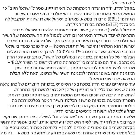
לזה הישראלי
בקקל וולדן, יו״ר הוועדה המפקחת של האירוויזיון, מסר ל"ישראל היום" כי
הנושא נמצא באחריות רשות השידור האיסלנדית, וכי איגוד השידור
האירופי (EBU) טרם דן בנושא. מאקו"ם ישראל אישרו שהגוף המקביל לה
באיסלנד (STEF) פתח בבירור המקרה.
אתמול (שלישי) שיגר כהן, אשר עומד מאחורי הלהיט הישראלי מכתב
התראה לאיגוד השידור האירופי ובו דרש לפסול את ההשתתפות של השיר
האיסלנדי שנבחר בקדם האירוויזיון המקומי, בשל פגיעה בזכויות יוצרים.
"מרשנו הוא המלחין והיוצר של 'חתונת השנה' – שיר מוכר מאוד בישראל
וברחבי העולם, אשר פורסם ב-17 ביולי 2017. לפיכך, מרשנו הוא הבעלים
הבלעדי של כל הזכויות במנגינה ובמילים של השיר", כותבים עורכי הדין
במכתבם. עוד הם מוסיפים כי "לאחרונה נודע למרשנו כי השיר 'RÓA' -
שנבחר לייצג את איסלנד באירוויזיון - נראה כמפר את זכויותיו, שכן
המנגינה זהה באופן מהותי למנגינת השיר של מרשנו, וזאת ללא קבלת
הרשאה או רישוי מתאים".
עוד מזהירים עורכי הדין במכתב כי השימוש בזכויות היוצרים של כהן נראה
ככזה שמפר את כללי האירוויזיון ועל כן לא זכאי להשתתף בתחרות.
"החשיפה הרבה לה זוכים השירים המשתתפים באירוויזיון מגבירה את
חומרת הפגיעה בזכויות מרשנו. הכללת השיר המפר בפלטפורמה כה
בולטת מחמירה את הנזק הנגרם למרשנו, שכן יצירתו מוצגת כעת בפני
קהל עולמי ללא רשותו", מוסיפים עורכי הדין.
שלשום התייחס כהן בשיחה עם "ישראל היום" לשאלה כיצד ייתכן שדווקא
יוצרים מאיסלנד ייחשפו לשיר הישראלי ויעתיקו אותו. "כיום אפשר להיחשף
בקלות לשירים גם מסוריה, מצרים ולבנון - בלחיצת כפתור בספוטיפיי או
בכל אפליקציית שירים אחרת. מי שאוהב מוזיקה ומתעסק בנושא – זה מה