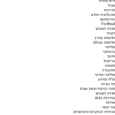
לייף סטייל
אוכל
תיירות
טכנולוגיה ומדע
הורוסקופ
ForReal
מגזין השבוע
דעות
חדשות בארץ
חדשות בעולם
פוליטי
ביטחוני
חינוך
בריאות
משפט
תחבורה
פוליטי-מדיני
כללי ומידע
דף הבית
זמני כניסת וצאת שבת
מגזין השבוע
בחירות 2026
אודות
צור קשר
נבחרת הכתבים והפרשנים