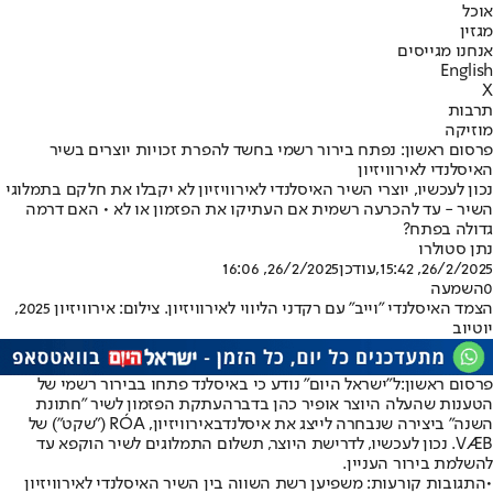
אוכל
מגזין
אנחנו מגייסים
English
X
תרבות
מוזיקה
פרסום ראשון: נפתח בירור רשמי בחשד להפרת זכויות יוצרים בשיר
האיסלנדי לאירוויזיון
נכון לעכשיו, יוצרי השיר האיסלנדי לאירוויזיון לא יקבלו את חלקם בתמלוגי
השיר - עד להכרעה רשמית אם העתיקו את הפזמון או לא • האם דרמה
גדולה בפתח?
נתן סטולרו
26/2/2025, 15:42
,עודכן
26/2/2025, 16:06
0
השמעה
הצמד האיסלנדי "וייב" עם רקדני הליווי לאירוויזיון. צילום: אירוויזיון 2025,
יוטיוב
פרסום ראשון:
ל"ישראל היום" נודע כי באיסלנד פתחו בבירור רשמי של
הטענות שהעלה היוצר אופיר כהן בדבר
העתקת הפזמון לשיר "חתונת
השנה" ביצירה שנבחרה לייצג את איסלנד
באירוויזיון, RÓA (״שקט״) של
VÆB. נכון לעכשיו, לדרישת היוצר, תשלום התמלוגים לשיר הוקפא עד
להשלמת בירור העניין.
•
התגובות קורעות: משפיען רשת השווה בין השיר האיסלנדי לאירוויזיון