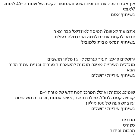
איך אסם הפכה את תקופת הצנע והמחסור הקשה של שנות ה-40 למותג
לאומי?
בשיתוף אסם
אתם עוד לא שם? הטיסה למונדיאל כבר יצאה
יונדאי לוקחת אתכם לבמה הכי גדולה בעולם
בשיתוף יונדאי מבית כלמוביל
ירושלים 2040: העיר נערכת ל- 1.5 מליון תושבים
מנכ"לית העירייה מציגה תוכנית להשארת הצעירים ובניית עתיד הדור
הבא
בשיתוף עיריית ירושלים
שופינג, אמנות ואוכל: המרכז המתחדש של מזרח י-ם
קפיצה קטנה לחו"ל: טיילת חדשה, מיצגי אמנות, וכיכרות משופצות
בהשקעה של 100 מיליון ₪
בשיתוף עיריית ירושלים
מדורים
ספורט
תרבות ובידור