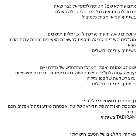
אתם עוד לא שם? הטיסה למונדיאל כבר יצאה
יונדאי לוקחת אתכם לבמה הכי גדולה בעולם
בשיתוף יונדאי מבית כלמוביל
ירושלים 2040: העיר נערכת ל- 1.5 מליון תושבים
מנכ"לית העירייה מציגה תוכנית להשארת הצעירים ובניית עתיד הדור
הבא
בשיתוף עיריית ירושלים
שופינג, אמנות ואוכל: המרכז המתחדש של מזרח י-ם
קפיצה קטנה לחו"ל: טיילת חדשה, מיצגי אמנות, וכיכרות משופצות
בהשקעה של 100 מיליון ₪
בשיתוף עיריית ירושלים
כך תחסכו בחשמל בלי להזיע
מהפכת האנרגיה של תדיראן: שליטה, אבטחת מידע וניהול אקלים חכם
בבית
בשיתוף TADIRAN
מאחורי הקלעים של הטעם הישראלי