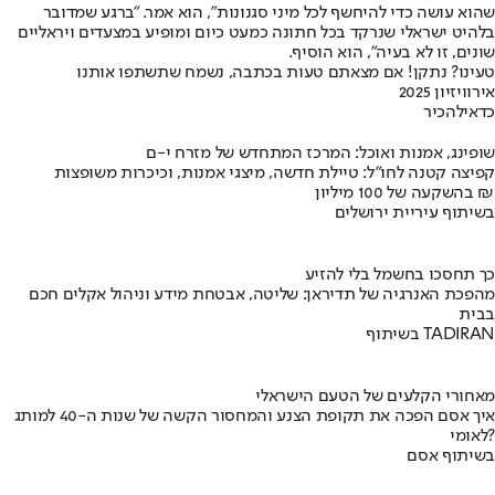
שהוא עושה כדי להיחשף לכל מיני סגנונות", הוא אמר. "ברגע שמדובר
בלהיט ישראלי שנרקד בכל חתונה כמעט כיום ומופיע במצעדים ויראליים
שונים, זו לא בעיה", הוא הוסיף.
טעינו? נתקן! אם מצאתם טעות בכתבה, נשמח שתשתפו אותנו
אירוויזיון 2025
כדאי
להכיר
שופינג, אמנות ואוכל: המרכז המתחדש של מזרח י-ם
קפיצה קטנה לחו"ל: טיילת חדשה, מיצגי אמנות, וכיכרות משופצות
בהשקעה של 100 מיליון ₪
בשיתוף עיריית ירושלים
כך תחסכו בחשמל בלי להזיע
מהפכת האנרגיה של תדיראן: שליטה, אבטחת מידע וניהול אקלים חכם
בבית
בשיתוף TADIRAN
מאחורי הקלעים של הטעם הישראלי
איך אסם הפכה את תקופת הצנע והמחסור הקשה של שנות ה-40 למותג
לאומי?
בשיתוף אסם