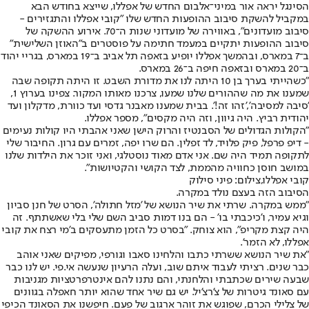
הסינגל יראה אור במיני־אלבום החדש של אפללו, שייצא בחודש הבא
במקביל להשקת סיבוב ההופעות החדש שלו "קובי אפללו והתגזירים -
סיבוב מועדונים", באווירה של מועדוני שנות ה־70. אירוע ההשקה של
סיבוב ההופעות יתקיים במעמד חתימה על פוסטרים ב"האוזן השלישית"
ב־7 במארס, ובהמשך אפללו יופיע בזאפה תל אביב ב־19 במארס, בגריי יהוד
ב־20 במארס ובזאפה חיפה ב־26 במארס.
"כשהייתי בערך בן 10 היתה לנו את מדורת השבט. זו היתה תקופה שבה
שמענו את מה שההורים שלנו שמעו, צרכנו מאותו המקור. צפינו בערוץ 1,
'סיבה למסיבה','זהו זה!'. בבית שמענו מאבנר גדסי ועד כוורת, מדקלון ועד
יהודית רביץ. היה גיוון, וזה היה מקסים", מספר אפללו.
"הקולות הגדולים של הסבנטיז והרוק הישן שאני אהבתי היו קולות נעימים
- דיפ פרפל, פיק פלויד, לד זפלין. הם שרו יפה, זמרים עם גרון. החיבור שלי
לתקופה תמיד היה שם. אני אדם מאוד נוסטלגי, ואני זוכר את הילדות שלנו
במושב חוסן כחוויה מהממת, לצד הקושי והקטיושות".
קובי אפללו,צילום: פיני סילוק
הסיבוב הזה בעצם נולד במקרה.
"ממש במקרה. שרתי את שיר הנושא של 'מזל חתולה', הסרט של חנן סביון
וגיא עמיר, ו'כיכבתי בו' - הם בנו דמות סביב השם שלי בלי שאשתתף. זה
היה קצת מקריפ", הוא צוחק. "בסרט כל הזמן מתעסקים ב'מי רצח את קובי
אפללו, לא הזמר'.
"את שיר הנושא ששרתי כתבו והלחינו סאבו וגורפי, מפיקים שאני אוהב
כבר שנים. רציתי לעבוד איתם שוב, ועלה הרעיון שנעשה אי.פי. יש לנו כבר
שבעה שירים שכתבתי והלחנתי, והם נתנו להם אינטרפרטציות מגניבות
עם סאונד גיטרות של צ'רצ'יל. יש גם שיר אחד שהוא יותר חאפלה בגוונים
של צלילי הכרם, שפוגש את זוהר ארגוב של פעם. חיפשנו את הסאונד הכיפי