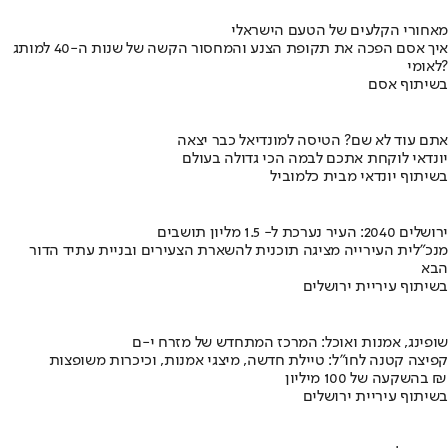
מאחורי הקלעים של הטעם הישראלי
איך אסם הפכה את תקופת הצנע והמחסור הקשה של שנות ה-40 למותג
לאומי?
בשיתוף אסם
אתם עוד לא שם? הטיסה למונדיאל כבר יצאה
יונדאי לוקחת אתכם לבמה הכי גדולה בעולם
בשיתוף יונדאי מבית כלמוביל
ירושלים 2040: העיר נערכת ל- 1.5 מליון תושבים
מנכ"לית העירייה מציגה תוכנית להשארת הצעירים ובניית עתיד הדור
הבא
בשיתוף עיריית ירושלים
שופינג, אמנות ואוכל: המרכז המתחדש של מזרח י-ם
קפיצה קטנה לחו"ל: טיילת חדשה, מיצגי אמנות, וכיכרות משופצות
בהשקעה של 100 מיליון ₪
בשיתוף עיריית ירושלים