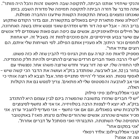
והנקי שיחזיר אותנו הביתה, לתקופה שבה חיפשנו זהות והכל היה מותר".
אתה מדבר על חזרה הביתה לתקופה תמימה של מדורת השבט, בזמן
שאנחנו נמצאים באחת התקופות הקשות שידענו והחברה מפולגת.
"הפילוג שאת מתארת קיים בפאנלים בתקשורת, וגם בדור הקודם שתקוע
בריב הזה - אבל יש פה דור חדש ומדהים שאני נפגש איתו בשנה האחרונה,
של חיילים ומילואימניקים, אנשים עם כיפה ועם פאות שעומדים ליד אנשים
עם שיער צבוע ופירסינגים, והם מוכנים למות זה בשביל זה. יש אחוות
לוחמים וכור היתוך, ולא מעניין אותם הפילוג. לפי השיחות שלי איתם, הם
רוצים עתיד אחר".
מספיק לראות מה קורה עם חוק הגיוס כדי להבין שזה לא כזה פשוט.
"יש לי הרבה מאוד חברים חרדים שרוצים להתגייס ולהיות חלק מהמדינה.
לפי החוויה שלי, יש פה דור צעיר וחדש שרוצה משהו אחר. נפגשתי עם
בחור בן 32, אב לארבעה, שמתנדב בזק"א ועושה את הדבר הכי קשה שיש -
לאסוף גופות. הוא אמר לי 'הייתי מתגייס מחר, אבל הצבא לא רוצה אותי כי
אני אב לארבעה והסטטוס שלי לא מתאים'. צריך לפגוש גם את הקולות
האלה.
קובי אפללו,צילום: פיני סילוק
"יש לי חברים שחזרו בתשובה שהפשרה בינם לבין עצמם היא להתנדב
בזק"א. לא יוצא לי לצפות הרבה בטלוויזיה, אז אני לא נחשף לפיצוצים
ולקרבות שיש בפאנלים, וגם אם אני נחשף - אני מעדיף להעביר ערוץ. אני
מכיר אנשים שנהרגו, אנשים שההורים שלהם נרצחו. מאז 7 באוקטובר
התפיסה שלי השתנתה, התבגרתי ואני מסתכל על דברים אחרת".
"אני במקום אחר"
קובי אפללו,צילום: אלדד רפאלי
מה זה אומר?