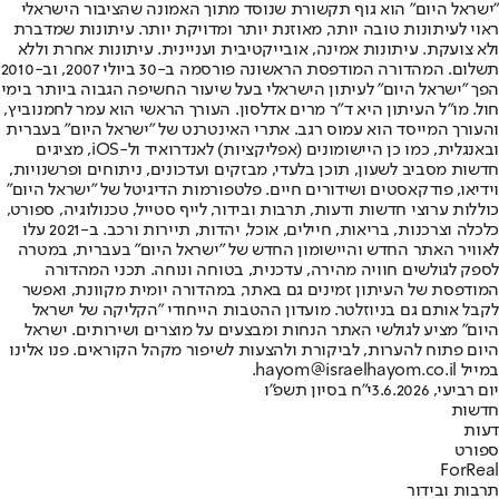
"ישראל היום" הוא גוף תקשורת שנוסד מתוך האמונה שהציבור הישראלי
ראוי לעיתונות טובה יותר, מאוזנת יותר ומדויקת יותר. עיתונות שמדברת
ולא צועקת. עיתונות אמינה, אובייקטיבית ועניינית. עיתונות אחרת וללא
תשלום. המהדורה המודפסת הראשונה פורסמה ב-30 ביולי 2007, וב-2010
הפך "ישראל היום" לעיתון הישראלי בעל שיעור החשיפה הגבוה ביותר בימי
חול. מו"ל העיתון היא ד"ר מרים אדלסון. העורך הראשי הוא עמר לחמנוביץ,
והעורך המייסד הוא עמוס רגב. אתרי האינטרנט של "ישראל היום" בעברית
ובאנגלית, כמו כן היישומונים (אפליקציות) לאנדרואיד ול-iOS, מציגים
חדשות מסביב לשעון, תוכן בלעדי, מבזקים ועדכונים, ניתוחים ופרשנויות,
וידיאו, פודקאסטים ושידורים חיים. פלטפורמות הדיגיטל של "ישראל היום"
כוללות ערוצי חדשות ודעות, תרבות ובידור, לייף סטייל, טכנולוגיה, ספורט,
כלכלה וצרכנות, בריאות, חיילים, אוכל, יהדות, תיירות ורכב. ב-2021 עלו
לאוויר האתר החדש והיישומון החדש של "ישראל היום" בעברית, במטרה
לספק לגולשים חוויה מהירה, עדכנית, בטוחה ונוחה. תכני המהדורה
המודפסת של העיתון זמינים גם באתר, במהדורה יומית מקוונת, ואפשר
לקבל אותם גם בניוזלטר. מועדון ההטבות הייחודי "הקליקה של ישראל
היום" מציע לגולשי האתר הנחות ומבצעים על מוצרים ושירותים. ישראל
היום פתוח להערות, לביקורת ולהצעות לשיפור מקהל הקוראים. פנו אלינו
במייל hayom@israelhayom.co.il.
יום רביעי, 3.6.2026
י"ח בסיון תשפ"ו
חדשות
דעות
ספורט
ForReal
תרבות ובידור