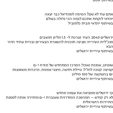
בשיתוף אסם
אתם עוד לא שם? הטיסה למונדיאל כבר יצאה
יונדאי לוקחת אתכם לבמה הכי גדולה בעולם
בשיתוף יונדאי מבית כלמוביל
ירושלים 2040: העיר נערכת ל- 1.5 מליון תושבים
מנכ"לית העירייה מציגה תוכנית להשארת הצעירים ובניית עתיד הדור
הבא
בשיתוף עיריית ירושלים
שופינג, אמנות ואוכל: המרכז המתחדש של מזרח י-ם
קפיצה קטנה לחו"ל: טיילת חדשה, מיצגי אמנות, וכיכרות משופצות
בהשקעה של 100 מיליון ₪
בשיתוף עיריית ירושלים
כך ירושלים ממציאה את עצמה מחדש
לא רק קודש – המהפכה המודרנית שעוברת י-ם מחזירה אותה לפסגת
התיירות הישראלית
בשיתוף עיריית ירושלים