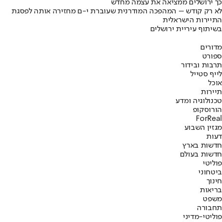
כך ירושלים ממציאה את עצמה מחדש
לא רק קודש – המהפכה המודרנית שעוברת י-ם מחזירה אותה לפסגת
התיירות הישראלית
בשיתוף עיריית ירושלים
מדורים
ספורט
תרבות ובידור
לייף סטייל
אוכל
תיירות
טכנולוגיה ומדע
הורוסקופ
ForReal
מגזין השבוע
דעות
חדשות בארץ
חדשות בעולם
פוליטי
ביטחוני
חינוך
בריאות
משפט
תחבורה
פוליטי-מדיני