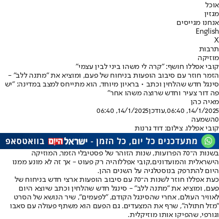
אוכל
מגזין
אנחנו מגייסים
English
X
תרבות
מוזיקה
קובי אפללו חושף: "קרה לי משהו ביני לבין עצמי"
הזמר חוזר עם סיבוב הופעות בניחוח של פעם, ומוציא את "מתנה ללב" -
סינגל חדש שהלחין וכתב • בראיון מיוחד, הוא מתייחס למצב במדינה: "יש
פה דור צעיר וחדש שרוצה משהו אחר"
מאיה כהן
14/1/2025, 06:40
,עודכן
14/1/2025, 06:40
0
השמעה
קובי אפללו. צילום: דוד גרנות
בשנות ה־70 הפרועות, שנות הזוהר של פסטיבלי הזמר, המוזיקה
הישראלית והמועדונים,
קובי אפללו
היה רק פעוט - אך זה לא מונע ממנו
היום להתרפק בנוסטלגיה על השנים ההן.
כעת אפללו חוזר לשנות ה־70 עם סיבוב הופעות ארצי חדש בניחוח של
פעם, ומוציא את "מתנה ללב" - סינגל חדש שהלחין וכתב שיוצא היום
לאוויר העולם, אחרי שהסינגל הקודם, "לפעמים", שיר הנושא של הסרט
"מזל חתולה", שרף את המצעדים. גם הפעם הוא משתף פעולה עם סאבו
וגורפי, שהפיקו אותו מוזיקלית.