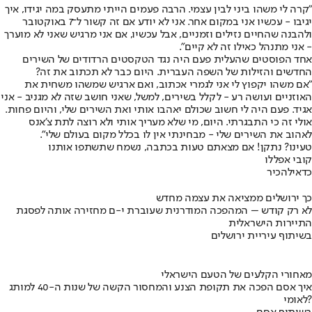
"קרה לי משהו ביני לבין עצמי. הרבה פעמים הייתי מתעסק במה יגידו, איך
יגיבו - עכשיו אני במקום אחר. אני לא יודע אם זה קשור ל־7 באוקטובר
ולהבנה שהחיים נזילים וזמניים, אבל עכשיו, אם אני מרגיש שאני לא מוערך
- אני מתנהל כאילו זה לא קיים".
אחד הפוסטים שהעלית פעם היה נגד הטקסטים הרדודים של השירים
החדשים והזילות של השפה העברית. היום כבר לא תכתוב את זה?
"אם משהו יקפוץ לי אני לגמרי אכתוב, ואם ארגיש שמשהו משחית את
האוזניים ועושה רע - לקלל בשירים, למשל, שאני חושב שזה לא מגניב - אני
אגיד. פעם היה לי חשוב שכולם יאהבו אותי ואת השירים שלי, והיום פחות.
אולי זה כי התבגרתי. היום, מי שלא מעריך אותי ולא רוצה לתת צ'אנס
לאהוב את השירים שלי - מבחינתי אין לו בכלל מקום בעולם שלי".
טעינו? נתקן! אם מצאתם טעות בכתבה, נשמח שתשתפו אותנו
קובי אפללו
כדאי
להכיר
כך ירושלים ממציאה את עצמה מחדש
לא רק קודש – המהפכה המודרנית שעוברת י-ם מחזירה אותה לפסגת
התיירות הישראלית
בשיתוף עיריית ירושלים
מאחורי הקלעים של הטעם הישראלי
איך אסם הפכה את תקופת הצנע והמחסור הקשה של שנות ה-40 למותג
לאומי?