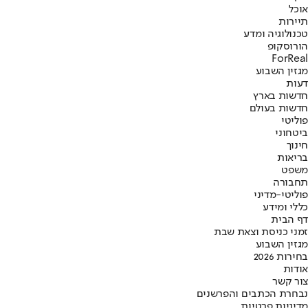
אוכל
תיירות
טכנולוגיה ומדע
הורוסקופ
ForReal
מגזין השבוע
דעות
חדשות בארץ
חדשות בעולם
פוליטי
ביטחוני
חינוך
בריאות
משפט
תחבורה
פוליטי-מדיני
כללי ומידע
דף הבית
זמני כניסת וצאת שבת
מגזין השבוע
בחירות 2026
אודות
צור קשר
נבחרת הכתבים והפרשנים
מדיניות פרטיות