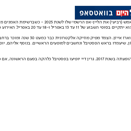
שמי שלו לשנת 2025 - כשברשימת האמנים מופיעה גם להקה ישראלית, לצד השמות החמים ביותר במוזיקה.
יקליים מז'אנרים רבים כולל רוק, פופ, אינדי, היפ-הופ ועוד.
בר כמעט 30 שנה ומוכר ברחבי העולם, והשנה ישתתף גם בפסטיבל הנחשק פעם נוספת.
 ארמסטרונג הופיע בו בשנת 2014.