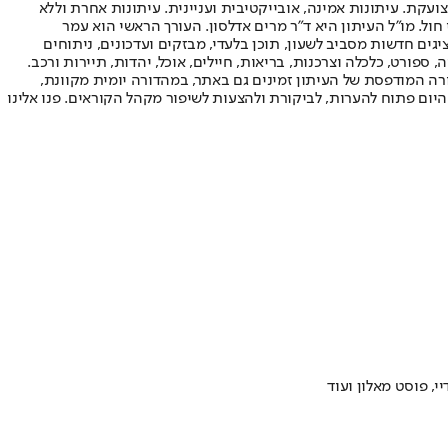
ועקת. עיתונות אמינה, אובייקטיבית ועניינית. עיתונות אחרת וללא
עור החשיפה הגבוה ביותר בימי חול. מו"ל העיתון היא ד"ר מרים אדלסון. העורך הראשי הוא עמר
 והעורך המייסד הוא עמוס רגב. אתרי האינטרנט של "ישראל היום" בעברית ובאנגלית, כמו כן היישומונים (אפליקציות) לאנדרואיד ול-iOS, מציגים חדשות מסביב לשעון, תוכן בלעדי, מבזקים ועדכונים, ניתוחים
, ספורט, כלכלה וצרכנות, בריאות, חיילים, אוכל, יהדות, תיירות ורכב.
דורה המודפסת של העיתון זמינים גם באתר, במהדורה יומית מקוונת,
היום פתוח להערות, לביקורת ולהצעות לשיפור מקהל הקוראים. פנו אלינו