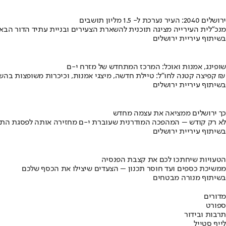
ירושלים 2040: העיר נערכת ל- 1.5 מליון תושבים
מנכ"לית העירייה מציגה תוכנית להשארת הצעירים ובניית עתיד הדור הבא
בשיתוף עיריית ירושלים
שופינג, אמנות ואוכל: המרכז המתחדש של מזרח י-ם
קפיצה קטנה לחו"ל: טיילת חדשה, מיצגי אמנות, וכיכרות משופצות בהשקעה של 100 מיליון ₪
בשיתוף עיריית ירושלים
כך ירושלים ממציאה את עצמה מחדש
לא רק קודש – המהפכה המודרנית שעוברת י-ם מחזירה אותה לפסגת התי
בשיתוף עיריית ירושלים
הטעויות שיחתכו לכם את קצבת הפנסיה
ממשיכת כספים ועד חוסר תכנון – הצעדים שיצילו את הכסף שלכם
בשיתוף מנורה מבטחים
מדורים
ספורט
תרבות ובידור
לייף סטייל