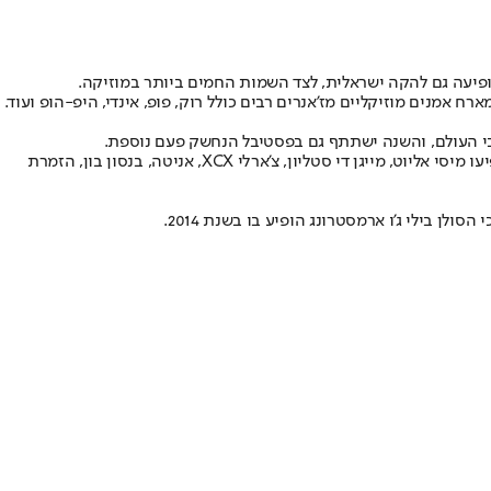
השניים יופיעו בפסטיבל לצד ליידי גאגא, טראוויס סקוט, גרין דיי ופוסט מאלון, שיעמדו בראש הפסטיבל ונחשבים למופעים הראשיים. בנוסף אליהם, יופיעו מיסי אליוט, מייגן די סטליון, צ'ארלי XCX, אניטה, בנסון בון, הזמרת