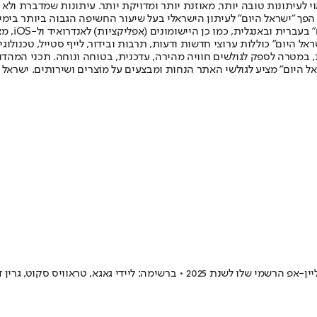
לעיתונות טובה יותר, מאוזנת יותר ומדויקת יותר. עיתונות שמדברת ולא צ
שלום. המהדורה המודפסת הראשונה פורסמה ב-30 ביולי 2007, וב-2010 הפך "ישראל היום" לעיתון הישראלי בעל שי
לחמנוביץ,
ל היום" כוללות ערוצי חדשות ודעות, תרבות ובידור, לייף סטייל, טכנולוגיה
ברית, במטרה לספק לגולשים חוויה מהירה, עדכנית, בטוחה ונוחה. תכני המה
ל היום" מציע לגולשי האתר הנחות ומבצעים על מוצרים ושירותים. ישראל 
ראוויס סקוט, גרין דיי, פוסט מאלון ועוד