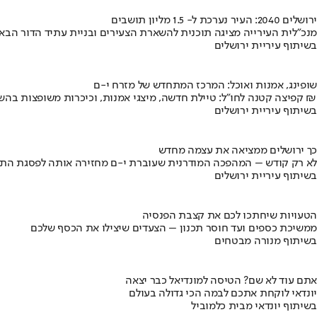
ירושלים 2040: העיר נערכת ל- 1.5 מליון תושבים
מנכ"לית העירייה מציגה תוכנית להשארת הצעירים ובניית עתיד הדור הבא
בשיתוף עיריית ירושלים
שופינג, אמנות ואוכל: המרכז המתחדש של מזרח י-ם
קפיצה קטנה לחו"ל: טיילת חדשה, מיצגי אמנות, וכיכרות משופצות בהשקעה של 100 מיליון ₪
בשיתוף עיריית ירושלים
כך ירושלים ממציאה את עצמה מחדש
לא רק קודש – המהפכה המודרנית שעוברת י-ם מחזירה אותה לפסגת התי
בשיתוף עיריית ירושלים
הטעויות שיחתכו לכם את קצבת הפנסיה
ממשיכת כספים ועד חוסר תכנון – הצעדים שיצילו את הכסף שלכם
בשיתוף מנורה מבטחים
אתם עוד לא שם? הטיסה למונדיאל כבר יצאה
יונדאי לוקחת אתכם לבמה הכי גדולה בעולם
בשיתוף יונדאי מבית כלמוביל