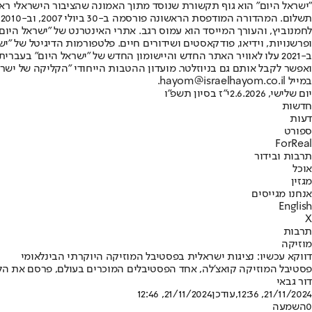
"ישראל היום" הוא גוף תקשורת שנוסד מתוך האמונה שהציבור הישראלי ראוי 
ת
ופרשנויות, וידיאו, פודקאסטים ושידורים חיים. פלטפורמות הדיגיטל של "ישרא
ב-2021 עלו לאוויר האתר החדש והיישומון החדש של "ישראל היום" בע
ואפשר לקבל אותם גם בניוזלטר. מועדון ההטבות הייחודי "הקליקה של ישרא
במייל hayom@israelhayom.co.il.
יום שלישי, 2.6.2026
י"ז בסיון תשפ"ו
חדשות
דעות
ספורט
ForReal
תרבות ובידור
אוכל
מגזין
אנחנו מגייסים
English
X
תרבות
מוזיקה
דווקא עכשיו: נציגות ישראלית בפסטיבל המוזיקה היוקרתי הבינלאומי
פסטיבל המוזיקה קואצ'לה, אחד הפסטיבלים המוכרים בעולם, פרסם את הליין-אפ הרשמי שלו לשנת 2025 • ברשימה: ליידי גאגא, ט
דור גבאי
21/11/2024, 12:36
,עודכן
21/11/2024, 12:46
0
השמעה