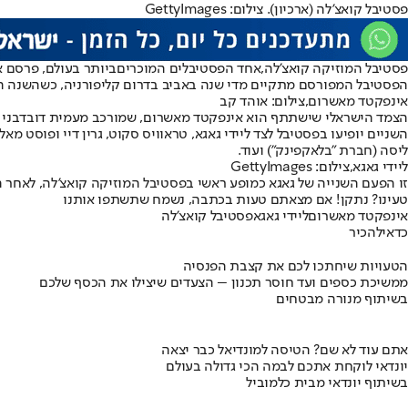
פסטיבל קואצ'לה (ארכיון). צילום: GettyImages
פסטיבל המוזיקה קואצ'לה,
אחד הפסטיבלים המוכרים
ביותר בעולם, פרסם אמש (רביעי) את הליין-אפ הר
הפסטיבל המפורסם מתקיים מדי שנה באביב בדרום קליפורניה, כשהשנה הוא יתקיים בסופי השבוע של 11 עד 13 באפריל ו-18 עד 20 באפריל. האירוע מארח אמנים מוז
אינפקטד מאשרום,צילום: אוהד קב
הצמד הישראלי שישתתף הוא אינפקטד מאשרום, שמורכב מעמית דובדבני וארז אייזן. הצמד מפיק מוזיקה אלקטרונית כ
ליסה (חברת "בלאקפינק") ועוד.
ליידי גאגא,צילום: GettyImages
זו הפעם השנייה של גאגא כמופע ראשי בפסטיבל המוזיקה קואצ'לה, לאחר הופעתה בשנת 2017. גרין דיי יופיעו בפסטיבל כלהקה בפעם הראשונה, אם כי הסולן בילי ג'ו
טעינו? נתקן! אם מצאתם טעות בכתבה, נשמח שתשתפו אותנו
אינפקטד מאשרום
ליידי גאגא
פסטיבל קואצ'לה
כדאי
להכיר
הטעויות שיחתכו לכם את קצבת הפנסיה
ממשיכת כספים ועד חוסר תכנון – הצעדים שיצילו את הכסף שלכם
בשיתוף מנורה מבטחים
אתם עוד לא שם? הטיסה למונדיאל כבר יצאה
יונדאי לוקחת אתכם לבמה הכי גדולה בעולם
בשיתוף יונדאי מבית כלמוביל