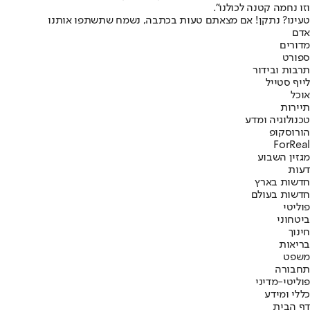
וזו נחמה קטנה לכולנו".
טעינו? נתקן! אם מצאתם טעות בכתבה, נשמח שתשתפו אותנו
אדם
מדורים
ספורט
תרבות ובידור
לייף סטייל
אוכל
תיירות
טכנולוגיה ומדע
הורוסקופ
ForReal
מגזין השבוע
דעות
חדשות בארץ
חדשות בעולם
פוליטי
ביטחוני
חינוך
בריאות
משפט
תחבורה
פוליטי-מדיני
כללי ומידע
דף הבית