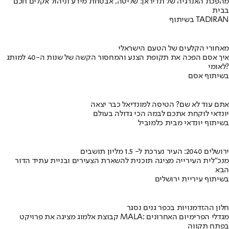
מהפכת האנרגיה של תדיראן: שליטה, אבטחת מידע וניהול אקלים חכם
בבית
בשיתוף TADIRAN
מאחורי הקלעים של הטעם הישראלי
איך אסם הפכה את תקופת הצנע והמחסור הקשה של שנות ה-40 למותג
לאומי?
בשיתוף אסם
אתם עוד לא שם? הטיסה למונדיאל כבר יצאה
יונדאי לוקחת אתכם לבמה הכי גדולה בעולם
בשיתוף יונדאי מבית כלמוביל
ירושלים 2040: העיר נערכת ל- 1.5 מליון תושבים
מנכ"לית העירייה מציגה תוכנית להשארת הצעירים ובניית עתיד הדור
הבא
בשיתוף עיריית ירושלים
חלון ההזדמנויות בכפר גנים נסגר
קבוצת אלמוג מציגה את פרויקט MALA: מגדלי הפרימיום האחרונים
בפתח תקווה