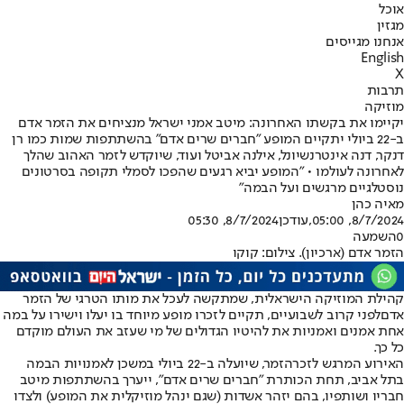
אוכל
מגזין
אנחנו מגייסים
English
X
תרבות
מוזיקה
יקיימו את בקשתו האחרונה: מיטב אמני ישראל מנציחים את הזמר אדם
ב-22 ביולי יתקיים המופע "חברים שרים אדם" בהשתתפות שמות כמו רן
דנקר, דנה אינטרנשיונל, אילנה אביטל ועוד, שיוקדש לזמר האהוב שהלך
לאחרונה לעולמו • "המופע יביא רגעים שהפכו לסמלי תקופה בסרטונים
נוסטלגיים מרגשים ועל הבמה"
מאיה כהן
8/7/2024, 05:00
,עודכן
8/7/2024, 05:30
0
השמעה
הזמר אדם (ארכיון). צילום: קוקו
קהילת המוזיקה הישראלית
, שמתקשה לעכל את מותו הטרגי של הזמר
אדם
לפני קרוב לשבועיים
, תקיים לזכרו מופע מיוחד בו יעלו וישירו על במה
אחת אמנים ואמניות את להיטיו הגדולים של מי שעזב את העולם מוקדם
כל כך.
האירוע המרגש לזכר
הזמר
, שיועלה ב-22 ביולי במשכן לאמנויות הבמה
בתל אביב, תחת הכותרת "חברים שרים אדם", ייערך בהשתתפות מיטב
חבריו ושותפיו, בהם יזהר אשדות (שגם ינהל מוזיקלית את המופע) ולצדו