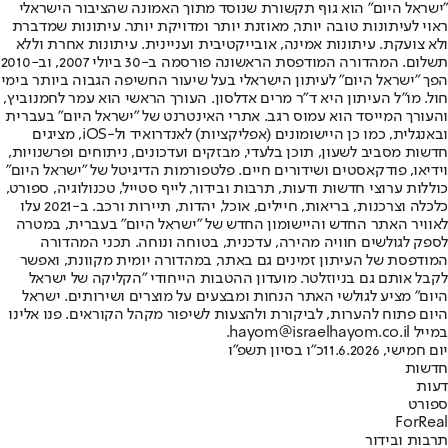
"ישראל היום" הוא גוף תקשורת שנוסד מתוך האמונה שהציבור הישראלי
ראוי לעיתונות טובה יותר, מאוזנת יותר ומדויקת יותר. עיתונות שמדברת
ולא צועקת. עיתונות אמינה, אובייקטיבית ועניינית. עיתונות אחרת וללא
תשלום. המהדורה המודפסת הראשונה פורסמה ב-30 ביולי 2007, וב-2010
הפך "ישראל היום" לעיתון הישראלי בעל שיעור החשיפה הגבוה ביותר בימי
חול. מו"ל העיתון היא ד"ר מרים אדלסון. העורך הראשי הוא עמר לחמנוביץ,
והעורך המייסד הוא עמוס רגב. אתרי האינטרנט של "ישראל היום" בעברית
ובאנגלית, כמו כן היישומונים (אפליקציות) לאנדרואיד ול-iOS, מציגים
חדשות מסביב לשעון, תוכן בלעדי, מבזקים ועדכונים, ניתוחים ופרשנויות,
וידיאו, פודקאסטים ושידורים חיים. פלטפורמות הדיגיטל של "ישראל היום"
כוללות ערוצי חדשות ודעות, תרבות ובידור, לייף סטייל, טכנולוגיה, ספורט,
כלכלה וצרכנות, בריאות, חיילים, אוכל, יהדות, תיירות ורכב. ב-2021 עלו
לאוויר האתר החדש והיישומון החדש של "ישראל היום" בעברית, במטרה
לספק לגולשים חוויה מהירה, עדכנית, בטוחה ונוחה. תכני המהדורה
המודפסת של העיתון זמינים גם באתר, במהדורה יומית מקוונת, ואפשר
לקבל אותם גם בניוזלטר. מועדון ההטבות הייחודי "הקליקה של ישראל
היום" מציע לגולשי האתר הנחות ומבצעים על מוצרים ושירותים. ישראל
היום פתוח להערות, לביקורת ולהצעות לשיפור מקהל הקוראים. פנו אלינו
במייל hayom@israelhayom.co.il.
יום חמישי, 11.6.2026
כ"ו בסיון תשפ"ו
חדשות
דעות
ספורט
ForReal
תרבות ובידור