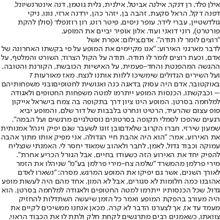
אילן פלד, רן דנקר, אילנה אביטל, אילנית, גלית גוטמן, דנה אינטרנשיונל,
דפנה דקל, הראל סקעת, זהבה בן, יזהר כהן, ירדנה ארזי, נונו, ניקי
גולדשטיין, עברי לידר, עופר ניסים, פיטר רוט, רון רוזנפלד (סולן להקת
פורטרט), רוני דואני ועוד. אלון אופיר יביים את המופע.
"רוצים לומר לו תודה". אדם,צילום: אפרת אשל
לדבר מארגני האירוע: "אנו מקיימים את המופע על פי בקשתו האחרונה של
אדם, וכעת רוצים לומר לו תודה. תודה על הקול הצרוד, השורט והמלטף, על
ההגשה המהפנטת והחד-פעמית, על האישיות הכובשת, הקורנת והטובה,
ועל השירים הגדולים שימשיכו ללוות אותנו לנצח. מאז מאורעות 7
באוקטובר, אדם היה עסוק בדאגה כנה ואנושית ל
חטופים
ובני משפחותיהם
– וכבקשתו, הכנסות המופע ייתרמו למטה משפחות החטופים ולאגודה
למלחמה בסרטן. המופע הינו ציון דרך בתקופה בה צמח בישראל אייקון
פופ עצום שהרעיד, הרטיט ונחרט בלבבות של דור שלם, והמופע יביא
רגעים שהפכו לסמלי תקופה בסרטונים נוסטלגיים מרגשים ועל הבמה".
שמעון שירזי, חברו הקרוב של
אדם
ובן זוגו לשעבר שגם יפיק וינהל אמנותית
את האירוע, אמר: "הוא היה אהבת חיי הגדולה. אני מפיק אותו מתוך אהבה
עמוקה וכבוד גדול, לאמן, לחבר ולאהוב שמאוד יחסר לי. האמנתי שנצליח
להפיק יחד את האירוע הזה כשעודו בחיים, אבל הגורל הכריע אחרת".
מירי פרלמן מהמשרד "שלמה צח-מירי פרלמן בע"מ" שניהלו את הזמר
לאורך השנים, אשר גם יפיקו את המופע המרגש, מסרה: "נשארו לאדם
אהובנו כמה חלומות לא סגורים, אבל לא המון. אחד מהם היה לעשות מופע
גדול, שכל הכנסותיו ייתרמו למטה החטופים ולאגודה למלחמה בסרטן. הוא
היה מעורב בהפקת המופע ואמר כל הזמן שיעשה השתדלות להחזיק
מעמד עד אז, אך לצערנו הדבר לא קרה. מכאן אנחנו ממשיכים לקיים את
צוואתו, כשאמנים רבים מתרגשים לקחת חלק ולתת לו את הכבוד הראוי,