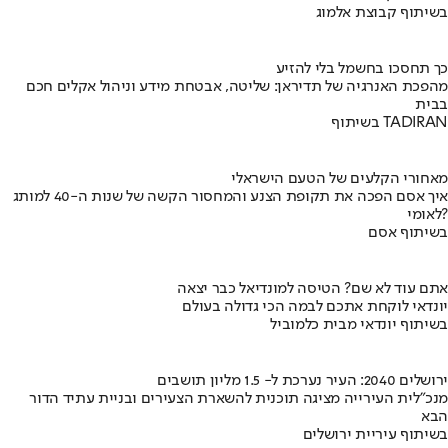
בשיתוף קבוצת אלמוג
כך תחסכו בחשמל בלי להזיע
מהפכת האנרגיה של תדיראן: שליטה, אבטחת מידע וניהול אקלים חכם
בבית
בשיתוף TADIRAN
מאחורי הקלעים של הטעם הישראלי
איך אסם הפכה את תקופת הצנע והמחסור הקשה של שנות ה-40 למותג
לאומי?
בשיתוף אסם
אתם עוד לא שם? הטיסה למונדיאל כבר יצאה
יונדאי לוקחת אתכם לבמה הכי גדולה בעולם
בשיתוף יונדאי מבית כלמוביל
ירושלים 2040: העיר נערכת ל- 1.5 מליון תושבים
מנכ"לית העירייה מציגה תוכנית להשארת הצעירים ובניית עתיד הדור
הבא
בשיתוף עיריית ירושלים