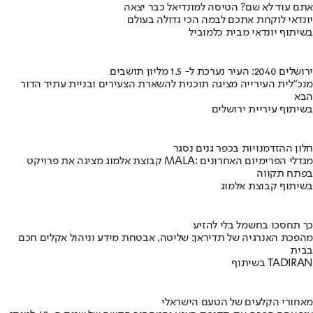
אתם עוד לא שם? הטיסה למונדיאל כבר יצאה
יונדאי לוקחת אתכם לבמה הכי גדולה בעולם
בשיתוף יונדאי מבית כלמוביל
ירושלים 2040: העיר נערכת ל- 1.5 מליון תושבים
מנכ"לית העירייה מציגה תוכנית להשארת הצעירים ובניית עתיד הדור
הבא
בשיתוף עיריית ירושלים
חלון ההזדמנויות בכפר גנים נסגר
קבוצת אלמוג מציגה את פרויקט MALA: מגדלי הפרימיום האחרונים
בפתח תקווה
בשיתוף קבוצת אלמוג
כך תחסכו בחשמל בלי להזיע
מהפכת האנרגיה של תדיראן: שליטה, אבטחת מידע וניהול אקלים חכם
בבית
בשיתוף TADIRAN
מאחורי הקלעים של הטעם הישראלי