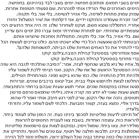
ימים בשבי חמאס, ומתוכם חמישה ימים בשבי לבד בגיהינום. בחמישה
הימים האחרונים שלי הורידו אותי למנהרות, שם פגשתי חטופות אחרות.
עמוק עמוק מתחת לאדמה, בלי אוויר לנשימה, בלי אור, בלי תקווה.
"אני זוכרת שעמדנו והחזקנו ידיים. אני דקלמתי את 'שיר המעלות' וחזרו
אחריי. התפללנו שנצא משם, זעקנו לשחרור שלנו. זה היה אחד הרגעים הכי
עוצמתיים שחוויתי. יום למחרת שוחררתי ומאז עברו 210 ימים והם עדיין
שם. בלי אוויר, בלי אור, בלי תקווה. מתפללות ומחכות שיוציאו אותם.
הבטחתי להם שאעשה הכל כדי שלא ישכחו מהם. כולנו צריכים לעשות הכל
כדי להחזיר את כל האחים ואחיות שלנו הביתה, למשפחות שלהם".
אסף אמדורסקי בפסטיבל קהילת הנובה,צילום: קוקו
ברי סחרוף בפסטיבל קהילת הנובה,צילום: קוקו
גל, אחיו של גיא גלבוע שנחטף לעזה, אמר: "הסיבה שהלכתי לנובה היא שזה
היה הפסטיבל הראשון של אח שלי, הקטן, ואני רציתי ללכת לשמור עליו
ולהיות חלק מהחוויה שלו, כמו שהוא ביקש ממני. כשהתחילו הטילים,
החלטנו לצאת ולהיפגש אצלי בבית, אבל יצאנו ברכבים שונים, וצרורות
פגשו אותנו במקומות שונים. אחרי תשע שעות שבהם ברחתי והתחבאתי,
תשע שעות שאני לא יודע מה קורה איתו, גיליתי שחמאס פרסם סרטון
חטופים, והנה אח שלי הקטן, שרק לפני רגע חיבק אותי ואמר לי שהוא
בדרך אליי, נמצא בעזה, קשור ומבועת. הלכתי לשם לשמור עליו, וחזרתי
בלעדיו.
"אל תיתנו לדעות פוליטיות לסכסך בינינו כעת. זה הזמן שלנו לעמוד ביחד,
להראות כוח, עוצמה ואחדות. בשבת צאו לעצרת החטופים להראות
סולידריות. צאו ביחד, שמאל וימין, ובמקום לצאת עם סיסמאות פוליטיות
שמפלגות בינינו, תלבשו חולצה של חטוף, עם פנים של חטוף, ותחזיקו את
התמונה שלו כמה שיותר גבוה שכל העולם יראה. תשלחו מסר לכל הזירה