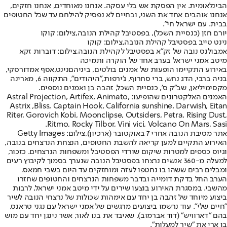
הבינלאומית. אין הפסקת אש בלי עסקה. אנחנו מאוחדים, אנחנו חזקים,
אנחנו אוהבים אחד את השני, ובחיים לא נפסיק להילחם עד שכל החטופים
בבית. עם ישראל חי".
יורם חזן (כנסיית השכל), בפסטיבל קהילת הנובה,צילום: קוקו
נינט טייב בפסטיבל קהילת הנובה,צילום: קוקו
אמבולנס נובה של זק"א בפסטיבל לקהילת הנובה,צילום: דוברות זקא
מיטב אמני ישראל בערב אחד של הוקרה ותמיכה
באירוע התקיימו הופעות של אמנים בולטים, ביניהם
נינט
,
אסף אמדורסקי
,
בניה ברבי, הדג נחש, ברי סחרוף, ג'ירפות,
"היהודים"
, התקווה 6, מארינה
מקסימיליאן, שב"ק ס', כנסיית השכל, זהבה בן ואמנים נוספים.
האמנים האלקטרונים שהופיעו: Astral Projection, Artifex, Animato,
Astrix ,Bliss, Captain Hook, California sunshine, Darwish, Eitan
Riter, Gorovich Kobi, Moonclipse, Outsiders, Petra, Rising Dust,
Ritmo, Rocky Tilbor, Vini vici, Volcano On Mars, Sasi.
אתר מסיבת הנובה אחרי 7 באוקטובר (ארכיון),צילום: Getty Images
האירוע התקיים למען קריאה להשבת החטופים, הנצחת הנרצחים בנובה,
וגיוס כספים למטרות שיקום שורדי הפסטיבל ומשפחות הנרצחים. כזכור,
למעלה מ-360 אנשים נרצחו בפסטיבל הנובה שנערך בסמוך לקיבוץ רעים
ומבלים רבים ששהו בו נחטפו לעזה ומוחזקים עד היום בשבי חמאס.
הערב החל בדקת דומייה ובדבר משפחות הנרצחים והחטופים שחזרו
מהשבי. במסגרת האירוע בוצעו שירים על ידי מיטב אמני ישראל, לרבות
ביצוע מיוחד של זהבה בן יחד עם אימהות שכולות של נרצחי הנובה לשיר
"חיים שלי". עוד נרשמו ביצועים מרגשים של אמני ישראל עם נגני טראנס,
בהם "דארוויש" (דוד אברמוב), שאיבד את בנו לאור, אשר נינגן יחד עם מוש
בן ארי את "שיר למעלות".