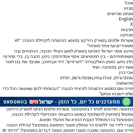
אוכל
מגזין
אנחנו מגייסים
English
X
תרבות
מוזיקה
עשרות אלפים בפארק הירקון במופע ההנצחה לקהילת הנובה: "לא
משאירים אף אחד מאחור"
מיטב אמני ישראל הופיעו בפארק למען ניצולי הנובה, הנרצחים ובני
משפחותיהם • בין המופיעים: אסף אמדורסקי, נינט, זהבה בן, ברי סחרוף,
הדג נחש, האמן האלקטרוני "דארוויש", דוד אברמוב, שאיבד את בנו לאור
אשר ניגן במסיבה, ועוד
אבי כהן
27/6/2024, 17:45
,עודכן
28/6/2024, 07:01
0
השמעה
מייה שם במופע ההנצחה לנרצחי הנובה: "הבטחתי להם שאעשה הכל כדי
שלא יישכחו אותם"
כתשעה חודשים לאחר 7 באוקטובר, עשרות אלפים הגיעו לפארק הירקון
אתמול (חמישי) להשתתף במופע ההנצחה המוזיקלי לקהילת הנובה,
הפסטיבל בו התחולל הטבח הנורא של מחבלי חמאס.
עברי לידר שר ללואיס הר שחולץ משבי החמאס בפסטיבל קהילת הנובה
מייה שם, החטופה ששבה משבי חמאס, נשאה דברים בפסטיבל: "הייתי 55