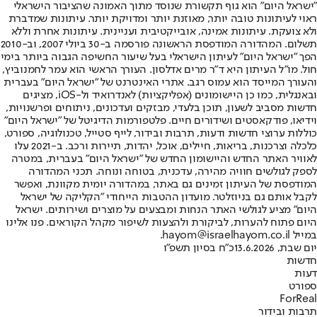
"ישראל היום" הוא גוף תקשורת שנוסד מתוך האמונה שהציבור הישראלי
ראוי לעיתונות טובה יותר, מאוזנת יותר ומדויקת יותר. עיתונות שמדברת
ולא צועקת. עיתונות אמינה, אובייקטיבית ועניינית. עיתונות אחרת וללא
תשלום. המהדורה המודפסת הראשונה פורסמה ב-30 ביולי 2007, וב-2010
הפך "ישראל היום" לעיתון הישראלי בעל שיעור החשיפה הגבוה ביותר בימי
חול. מו"ל העיתון היא ד"ר מרים אדלסון. העורך הראשי הוא עמר לחמנוביץ,
והעורך המייסד הוא עמוס רגב. אתרי האינטרנט של "ישראל היום" בעברית
ובאנגלית, כמו כן היישומונים (אפליקציות) לאנדרואיד ול-iOS, מציגים
חדשות מסביב לשעון, תוכן בלעדי, מבזקים ועדכונים, ניתוחים ופרשנויות,
וידיאו, פודקאסטים ושידורים חיים. פלטפורמות הדיגיטל של "ישראל היום"
כוללות ערוצי חדשות ודעות, תרבות ובידור, לייף סטייל, טכנולוגיה, ספורט,
כלכלה וצרכנות, בריאות, חיילים, אוכל, יהדות, תיירות ורכב. ב-2021 עלו
לאוויר האתר החדש והיישומון החדש של "ישראל היום" בעברית, במטרה
לספק לגולשים חוויה מהירה, עדכנית, בטוחה ונוחה. תכני המהדורה
המודפסת של העיתון זמינים גם באתר, במהדורה יומית מקוונת, ואפשר
לקבל אותם גם בניוזלטר. מועדון ההטבות הייחודי "הקליקה של ישראל
היום" מציע לגולשי האתר הנחות ומבצעים על מוצרים ושירותים. ישראל
היום פתוח להערות, לביקורת ולהצעות לשיפור מקהל הקוראים. פנו אלינו
במייל hayom@israelhayom.co.il.
יום שבת, 13.6.2026
כ"ח בסיון תשפ"ו
חדשות
דעות
ספורט
ForReal
תרבות ובידור