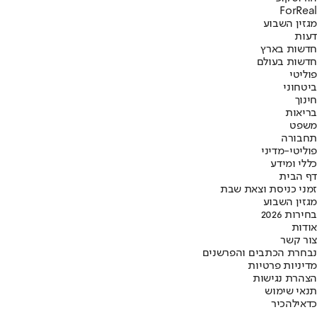
ForReal
מגזין השבוע
דעות
חדשות בארץ
חדשות בעולם
פוליטי
ביטחוני
חינוך
בריאות
משפט
תחבורה
פוליטי-מדיני
כללי ומידע
דף הבית
זמני כניסת וצאת שבת
מגזין השבוע
בחירות 2026
אודות
צור קשר
נבחרת הכתבים והפרשנים
מדיניות פרטיות
הצהרת נגישות
תנאי שימוש
כדאי
להכיר