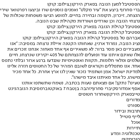
הפסטיבל למען הנובה בפארק הירקון,צילום: קוקו
ברי סחרוף ביצע את "עיר מקלט" ואמנים נוספים שרו וביצעו רפרטואר שירי
הנצחה, זיכרון, תקומה ובחירה בחיים. למופע הגיעו משפחות שכולות של
נרצחי הנובה וכן שורדים ושורדות מקהילת שבט הנובה.
פסטיבל קהילת הנובה בפארק הירקון,צילום: קוקו
פסטיבל קהילת הנובה בפארק הירקון,צילום: קוקו
אברהם טל בפסטיבל קהילת הנובה בפארק הירקון,צילום: קוקו
נציג הנובה, נמרוד ארנין, שאחותו הקטנה איילת נרצחה במסיבה: "אנו
מעבירים כאן מסר ברור: לא משאירים אף אחד מאחור. אנחנו זוכרים את
אלו שאינם איתנו עוד ופועלים להנצחתם של 405 יקירינו שנרצחו, חיים
שלמים ומלאי חלומות, תקוות ואופטימיות שנגדעו ברגע ארור ובלתי נתפס
אחד. אנו מתפללים וקוראים לשובם המהיר של כל החטופים חזרה אלינו
למדינת ישראל. אמן ושתמיד נזכור שאין לנו ארץ אחרת. כל אחד מכיר
מישהו, כל אחד מאיתנו איבד מישהו".
טעינו? נתקן! אם מצאתם טעות בכתבה, נשמח שתשתפו אותנו
אסף אמדורסקי
ברי סחרוף
זהבה בן
טבח 7 באוקטובר
מסיבת הנובה
נינט
טייב
פארק הירקון
שחרור חטופים
מדורים
ספורט
תרבות ובידור
לייף סטייל
אוכל
תיירות
טכנולוגיה ומדע
הורוסקופ