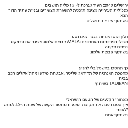
ירושלים 2040: העיר נערכת ל- 1.5 מליון תושבים
מנכ"לית העירייה מציגה תוכנית להשארת הצעירים ובניית עתיד הדור
הבא
בשיתוף עיריית ירושלים
חלון ההזדמנויות בכפר גנים נסגר
קבוצת אלמוג מציגה את פרויקט MALA: מגדלי הפרימיום האחרונים
בפתח תקווה
בשיתוף קבוצת אלמוג
כך תחסכו בחשמל בלי להזיע
מהפכת האנרגיה של תדיראן: שליטה, אבטחת מידע וניהול אקלים חכם
בבית
בשיתוף TADIRAN
מאחורי הקלעים של הטעם הישראלי
איך אסם הפכה את תקופת הצנע והמחסור הקשה של שנות ה-40 למותג
לאומי?
בשיתוף אסם