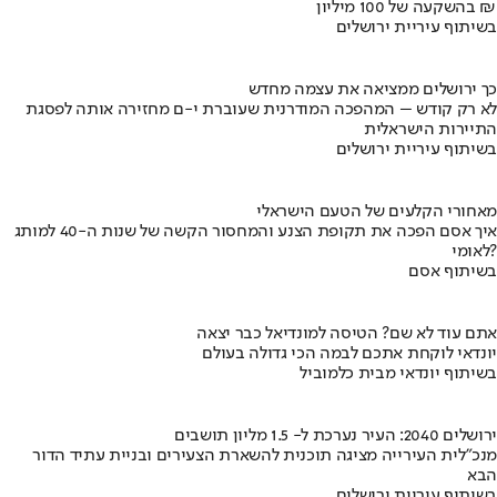
בהשקעה של 100 מיליון ₪
בשיתוף עיריית ירושלים
כך ירושלים ממציאה את עצמה מחדש
לא רק קודש – המהפכה המודרנית שעוברת י-ם מחזירה אותה לפסגת
התיירות הישראלית
בשיתוף עיריית ירושלים
מאחורי הקלעים של הטעם הישראלי
איך אסם הפכה את תקופת הצנע והמחסור הקשה של שנות ה-40 למותג
לאומי?
בשיתוף אסם
אתם עוד לא שם? הטיסה למונדיאל כבר יצאה
יונדאי לוקחת אתכם לבמה הכי גדולה בעולם
בשיתוף יונדאי מבית כלמוביל
ירושלים 2040: העיר נערכת ל- 1.5 מליון תושבים
מנכ"לית העירייה מציגה תוכנית להשארת הצעירים ובניית עתיד הדור
הבא
בשיתוף עיריית ירושלים