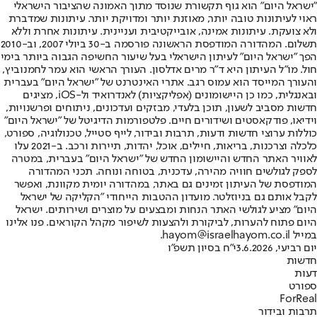
"ישראל היום" הוא גוף תקשורת שנוסד מתוך האמונה שהציבור הישראלי
ראוי לעיתונות טובה יותר, מאוזנת יותר ומדויקת יותר. עיתונות שמדברת
ולא צועקת. עיתונות אמינה, אובייקטיבית ועניינית. עיתונות אחרת וללא
תשלום. המהדורה המודפסת הראשונה פורסמה ב-30 ביולי 2007, וב-2010
הפך "ישראל היום" לעיתון הישראלי בעל שיעור החשיפה הגבוה ביותר בימי
חול. מו"ל העיתון היא ד"ר מרים אדלסון. העורך הראשי הוא עמר לחמנוביץ,
והעורך המייסד הוא עמוס רגב. אתרי האינטרנט של "ישראל היום" בעברית
ובאנגלית, כמו כן היישומונים (אפליקציות) לאנדרואיד ול-iOS, מציגים
חדשות מסביב לשעון, תוכן בלעדי, מבזקים ועדכונים, ניתוחים ופרשנויות,
וידיאו, פודקאסטים ושידורים חיים. פלטפורמות הדיגיטל של "ישראל היום"
כוללות ערוצי חדשות ודעות, תרבות ובידור, לייף סטייל, טכנולוגיה, ספורט,
כלכלה וצרכנות, בריאות, חיילים, אוכל, יהדות, תיירות ורכב. ב-2021 עלו
לאוויר האתר החדש והיישומון החדש של "ישראל היום" בעברית, במטרה
לספק לגולשים חוויה מהירה, עדכנית, בטוחה ונוחה. תכני המהדורה
המודפסת של העיתון זמינים גם באתר, במהדורה יומית מקוונת, ואפשר
לקבל אותם גם בניוזלטר. מועדון ההטבות הייחודי "הקליקה של ישראל
היום" מציע לגולשי האתר הנחות ומבצעים על מוצרים ושירותים. ישראל
היום פתוח להערות, לביקורת ולהצעות לשיפור מקהל הקוראים. פנו אלינו
במייל hayom@israelhayom.co.il.
יום רביעי, 3.6.2026
י"ח בסיון תשפ"ו
חדשות
דעות
ספורט
ForReal
תרבות ובידור