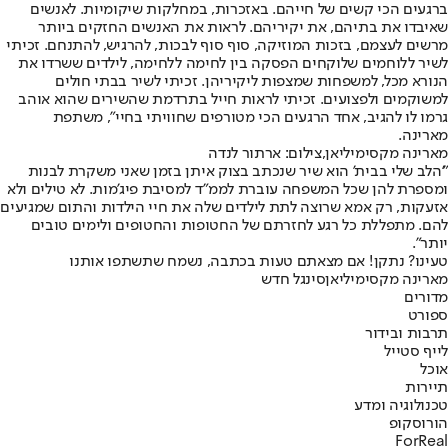
ברגעים הכי קשים של חייהם. באזכרות, במחלקות שיקומיות. לאנשים
שאיבדו את בתיהם, את יקיריהם. לראות את האנשים החזקים ביותר
מרשים לעצמם, בזכות המוזיקה, סוף סוף לבכות, להרגיש, להתנחם. זכיתי
לשיר ללוחמים שלוקחים הפסקה בין לחימה ללחימה, לילדים ששרדו את
הנורא מכל, למשפחות שמצפות ליקיריהן. זכיתי לשיר בבתי חולים
למשוקמים ולפצועים. זכיתי לראות חייל בתרדמת שהשירים שהוא אוהב
גרמו לו להגיב, אחד הרגעים הכי מטורפים שחוויתי בחיי", משתפת
מארינה.
מארינה מקסימיליאן,צילום: ארתור לנדה
"'הלב שלי בבית' הוא שיר שנכתב בצוק איתן בזמן שאני משקרת לבנות
ומספרת להן שכל המשפחה עוברת לממ"ד למסיבת פיג'מות. לא טילים ולא
אזעקות, רק אמא שרוצה לתת לילדים שלה את חיי הילדות והתום שמגיעים
להם. מתפללת כל רגע לחזרתם של החטופות והחטופים ולימים טובים
יותר".
טעינו? נתקן! אם מצאתם טעות בכתבה, נשמח שתשתפו אותנו
מארינה מקסימיליאן
סינגל חדש
מדורים
ספורט
תרבות ובידור
לייף סטייל
אוכל
תיירות
טכנולוגיה ומדע
הורוסקופ
ForReal