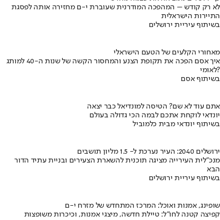
לא רק קודש – המהפכה המודרנית שעוברת י-ם מחזירה אותה לפסגת
התיירות הישראלית
בשיתוף עיריית ירושלים
מאחורי הקלעים של הטעם הישראלי
איך אסם הפכה את תקופת הצנע והמחסור הקשה של שנות ה-40 למותג
לאומי?
בשיתוף אסם
אתם עוד לא שם? הטיסה למונדיאל כבר יצאה
יונדאי לוקחת אתכם לבמה הכי גדולה בעולם
בשיתוף יונדאי מבית כלמוביל
ירושלים 2040: העיר נערכת ל- 1.5 מליון תושבים
מנכ"לית העירייה מציגה תוכנית להשארת הצעירים ובניית עתיד הדור
הבא
בשיתוף עיריית ירושלים
שופינג, אמנות ואוכל: המרכז המתחדש של מזרח י-ם
קפיצה קטנה לחו"ל: טיילת חדשה, מיצגי אמנות, וכיכרות משופצות