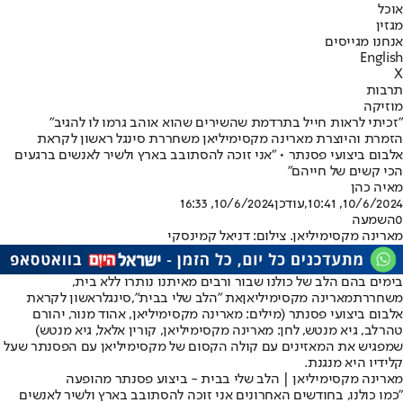
אוכל
מגזין
אנחנו מגייסים
English
X
תרבות
מוזיקה
"זכיתי לראות חייל בתרדמת שהשירים שהוא אוהב גרמו לו להגיב"
הזמרת והיוצרת מארינה מקסימיליאן משחררת סינגל ראשון לקראת
אלבום ביצועי פסנתר • "אני זוכה להסתובב בארץ ולשיר לאנשים ברגעים
הכי קשים של חייהם"
מאיה כהן
10/6/2024, 10:41
,עודכן
10/6/2024, 16:33
0
השמעה
מארינה מקסימיליאן. צילום: דניאל קמינסקי
בימים בהם הלב של כולנו שבור ורבים מאיתנו נותרו ללא בית,
משחררת
מארינה מקסימיליאן
את "הלב שלי בבית",
סינגל
ראשון לקראת
אלבום ביצועי פסנתר (מילים: מארינה מקסימיליאן, אהוד מנור, יהורם
טהרלב, גיא מנטש, לחן: מארינה מקסימיליאן, קורין אלאל, גיא מנטש)
שמפגיש את המאזינים עם קולה הקסום של מקסימיליאן עם הפסנתר שעל
קלידיו היא מנגנת.
מארינה מקסימיליאן | הלב שלי בבית - ביצוע פסנתר מהופעה
"כמו כולנו, בחודשים האחרונים אני זוכה להסתובב בארץ ולשיר לאנשים