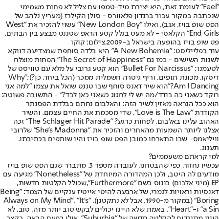
"Feel" לעומת זאת, היא יצירת מיד-טמפו עם צליל לא פחות משמימי
שנכתבה במקור עבור ברנדון פלאוורס - סולן הקילרז (מעריץ נלהב של
הפט שופ בויז, אגב), ואילו "New London Boy" עשוי להזכיר את "West
End Girls" הקלאסי - לא מעט בגלל קטע הראפ שטננט מבצע בין הבתים.
פט שופ בויז בהופעה בישראל ב-2009,צילום: קוקו
עוד בפלייליסט: "A New Bohemia" היא בלדה סוחפת שמצדיעה דווקא
לשנות השישים - כמו גם "The Secret of Happiness" הפחות מוצלח
לטעמנו; "Bullet For Narcissus" הוא קטע גרובי על מלא עם טוויסט של
דיסקו, מכונת תופים, וריף גיטרה חשמלית ממכר (הכל ביחד, כן?);
"Why
Am I Dancing?"
הוא שיר דאנס סוחף שבו טננט שואל את עצמו "למה אני
רוקד כשאני כה בודד/מה יש לי לחגוג כשאני כאן לבד?" - התשובה פשוטה:
הוא ככל הנראה מאזין לשיר הזה; והאלבום נחתם בבלדת הפסנתר
הקודרת "Love is The Law", שדי מסכמת את החיים עצמם. והשיר
האהוב עלינו באלבום, לפחות כרגע? "The Schlager Hit Parade" זכה
אצלנו ליותר השמעות מהאחרים והזכיר את "She's Madonna" של
רובי
וויליאמס
- שבו התארחו כמובן הפט שופ בויז והיו שותפים בכתיבתו.
תענוג.
למי קראתם משעממים?
עכשיו נחזור, כפי שהבטחנו, לעובדה מספר 3. מתברר שגם הפט שופ בויז
מודעים לה היטב, ולכן המהדורה המיוחדת של "Nonetheless" מגיעה עם
EP (מיני אלבום) בונוס בשם "Furthermore",
שכולל הקלטות חדשות,
דאנסיות וראויות לגמרי
, של ארבעה להיטי אייטיז ענקיים של הצמד: "Being
Boring" (במקור מ-1990, אבל לא נתקטנן), "Always on My Mind", "It’s
a Sin" ו-"Heart". באמת שלא היינו יכולים לבקש טוב יותר מזה. טוב, לא
היינו מתנגדים להקלטה חדשה של "Suburbia". אולי בפעם הבאה. בקצב