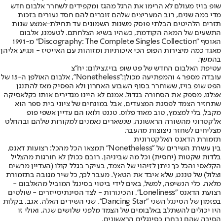
שופ בויז מעולם לא הרימו את הרגל מהגז ומקפידים לשחרר אלבום חדש
מדי כמה שנים, רוב המעריצים שלהם זוכרים להם חסד נעורים בזכות
תזרים הלהיטים הבלתי פוסק משנות השמונים עד תחילת-אמצע שנות
התשעים של המאה הקודמת, כשהיו בשיא הצלחתם. לטעמנו, אלבום
האוסף "Discography: The Complete Singles Collection" מ-1991
מאגד כמה מיצירות הפופ הכי איכותיות ומזוהות עם האייטיז - ונגיע אליהן
בהמשך.
עטיפת האלבום החדש של פט שופ בויז,צילום: יח"צ
עובדה מספר 4 והמפתיעה מכולן:
"Nonetheless", אלבום האולפן ה-15 של
הפט שופ בויז, ששוחרר בסוף השבוע האחרון ולא הפסיק מאז להתנגן
אצלנו, מספק את הסחורה בגדול. אמנם לא היינו מגדירים אותו כקלאסיקה
שתחזיר הצמד לפסגת המצעדים, אבל במונחים של ציוני בית ספר הוא
מקבל, בלי למצמץ, טוב מאוד פלוס. טננט ולואו הם עדיין אשפי פופ
אלקטרוני מהשורה הראשונה, שנשארים נאמנים למקורות שלהם ובהחלט
מצליחים לשחזר ניצוצות מהעבר.
תזמורת הדאנס האלקטרונית
בין עשרת השירים של "Nonetheless" תמצאו הכל מהכל: רצועות דאנס,
בלדות שקטות (יחסית) וכל מה שביניהן. רובם ככולן לא חורגות מהצליל
הקלאסי והכל כך ניתן לזיהוי של הצמד, בעיקר בגלל קולו (העדיין מרשים
וצלול) של טננט, שלא איבד את הטאץ'. מעבר לכך, כל שיר מגובה בתזמורת
מלאה. כלי הנשיפה, למשל, באים לידי ביטוי בסינגל המוביל מהאלבום -
רצועת הדאנס "Loneliness", והכינורות - לצד הסינתיסייזרים - שולטים
בפזמון של הסינגל השני "Dancing Star". שני השירים האלה, אגב, בקלות
היו יכולים להשתלב באלבומים של הצמד מלפני שלושים שנה, ואולי זו
הסיבה שהם נבחרו כסינגלים הראשונים.