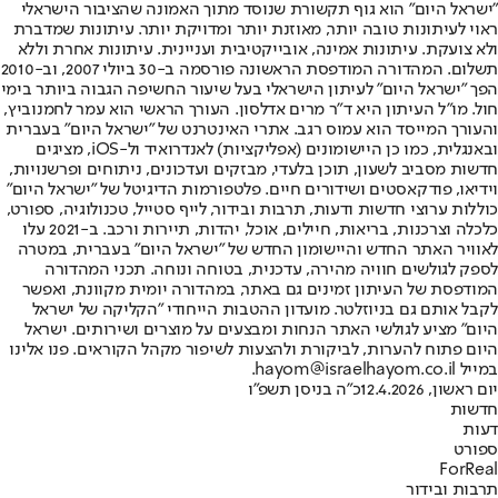
"ישראל היום" הוא גוף תקשורת שנוסד מתוך האמונה שהציבור הישראלי
ראוי לעיתונות טובה יותר, מאוזנת יותר ומדויקת יותר. עיתונות שמדברת
ולא צועקת. עיתונות אמינה, אובייקטיבית ועניינית. עיתונות אחרת וללא
תשלום. המהדורה המודפסת הראשונה פורסמה ב-30 ביולי 2007, וב-2010
הפך "ישראל היום" לעיתון הישראלי בעל שיעור החשיפה הגבוה ביותר בימי
חול. מו"ל העיתון היא ד"ר מרים אדלסון. העורך הראשי הוא עמר לחמנוביץ,
והעורך המייסד הוא עמוס רגב. אתרי האינטרנט של "ישראל היום" בעברית
ובאנגלית, כמו כן היישומונים (אפליקציות) לאנדרואיד ול-iOS, מציגים
חדשות מסביב לשעון, תוכן בלעדי, מבזקים ועדכונים, ניתוחים ופרשנויות,
וידיאו, פודקאסטים ושידורים חיים. פלטפורמות הדיגיטל של "ישראל היום"
כוללות ערוצי חדשות ודעות, תרבות ובידור, לייף סטייל, טכנולוגיה, ספורט,
כלכלה וצרכנות, בריאות, חיילים, אוכל, יהדות, תיירות ורכב. ב-2021 עלו
לאוויר האתר החדש והיישומון החדש של "ישראל היום" בעברית, במטרה
לספק לגולשים חוויה מהירה, עדכנית, בטוחה ונוחה. תכני המהדורה
המודפסת של העיתון זמינים גם באתר, במהדורה יומית מקוונת, ואפשר
לקבל אותם גם בניוזלטר. מועדון ההטבות הייחודי "הקליקה של ישראל
היום" מציע לגולשי האתר הנחות ומבצעים על מוצרים ושירותים. ישראל
היום פתוח להערות, לביקורת ולהצעות לשיפור מקהל הקוראים. פנו אלינו
במייל hayom@israelhayom.co.il.
יום ראשון, 12.4.2026
כ"ה בניסן תשפ"ו
חדשות
דעות
ספורט
ForReal
תרבות ובידור