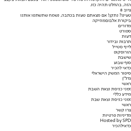
הזה, בהחלט תהיה כזו.
ציון: 8
טעינו? נתקן! אם מצאתם טעות בכתבה, נשמח שתשתפו אותנו
ביקורת אלבום
מוזיקה
מדורים
ספורט
דעות
תרבות ובידור
לייף סטייל
הורוסקופ
שישבת
סוף שבוע
כדאי להכיר
סיפור המשק הישראלי
נדל"ן
ראשי
זמני כניסת וצאת השבת
מידע כללי
זמני כניסת וצאת שבת
ראשי
צרו קשר
מדיניות פרטיות
Hosted by SPD
כדאי
להכיר