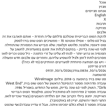
אוכל
מגזין
אנחנו מגייסים
English
X
תרבות
מוזיקה
אלבום
להקת הפופ הבריטית שכולכם גדלתם עליה חוזרת - ואתם תאהבו את זה
בגיל 60 פלוס - אפילו אוטוטו 70 - ממשיכים הפט שופ בויז לספק
פופ-דאנסי, אלגנטי, מלוטש וקלאסי, שלא מבייש את המסורת שהתחילה
לפני 40 שנה בדיוק • במקום לבלות את זמנם במועדונית, לחשוב על
הפנסיה או גרוע יותר - לנוח לא עלינו על זרי הדפנה - ניל טננט וכריס לואו
מסרבים לתת לזמן ולגיל להשפיע עליהם, וחוזרים עם אלבום חדש ומעולה
• ויש גם הפתעה מיוחדת למעריצים הוותיקים (מי לא כזה?)
דורון פרידמן
30/4/2024, 08:56
,עודכן
30/4/2024, 09:51
0
השמעה
פט שופ בויז בהופעה ב-2018. צילום: WireImage
עובדה מדהימה מספר 1:
הסינגל הראשון של ה
פט שופ בויז
, "West End
Girls", הושק לפני 40 שנה בדיוק, ממש על החודש, באפריל 1984.
עובדה מספר 2 ומדהימה לא פחות:
ניל טננט, סולן
צמד הפופ הבריטי
האייקוני
, יחגוג ביולי הקרוב את יום הולדתו השבעים (בעוד שכריס לואו,
החצי השני והשקט, יציין 65 באוקטובר).
עובדה מספר 3 (שלא כולם יסכימו איתה, אבל זו עדיין עובדה):
אף שהפט