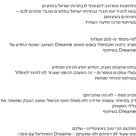
הזדמנות אחרונה להצטרף לנבחרות ישראל במדעים
בואו להכיר את חברי נבחרות ישראל במדעים שכבר מחכים לכם –
המיונים בעיצומם
בשיתוף מרכז מדעני העתיד
מי מפחד מ-200 מעלות?
השואב-שוטף החדש של Dreame מציג: ניקיון מקסימלי באפס מאמץ
בשיתוף Dreame
בזמן שהצפון נאבק, הסיוע הגיע מכיוון מפתיע
בעלי עסקים מספרים - זה המענק הכספי שעוזר לנו לחזור למסלול
בשיתוף מזרחי טפחות
נקיון פסח - לא מה שהכרתם
דק במיוחד, עוצמה אדירה ולא מפחד מאף מכשול: שואב האבק שמשנה את
כללי המשחק
בשיתוף Dreame
המקום הכי טוב באיצטדיון - שלכם
המונדיאל עם מסכי Dreame - כמו שעוד לא ראיתם ולא שמעתם