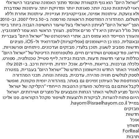
"ישראל היום" הוא גוף תקשורת שנוסד מתוך האמונה שהציבור הישראלי
ראוי לעיתונות טובה יותר, מאוזנת יותר ומדויקת יותר. עיתונות שמדברת
ולא צועקת. עיתונות אמינה, אובייקטיבית ועניינית. עיתונות אחרת וללא
תשלום. המהדורה המודפסת הראשונה פורסמה ב-30 ביולי 2007, וב-2010
הפך "ישראל היום" לעיתון הישראלי בעל שיעור החשיפה הגבוה ביותר בימי
חול. מו"ל העיתון היא ד"ר מרים אדלסון. העורך הראשי הוא עמר לחמנוביץ,
והעורך המייסד הוא עמוס רגב. אתרי האינטרנט של "ישראל היום" בעברית
ובאנגלית, כמו כן היישומונים (אפליקציות) לאנדרואיד ול-iOS, מציגים
חדשות מסביב לשעון, תוכן בלעדי, מבזקים ועדכונים, ניתוחים ופרשנויות,
וידיאו, פודקאסטים ושידורים חיים. פלטפורמות הדיגיטל של "ישראל היום"
כוללות ערוצי חדשות ודעות, תרבות ובידור, לייף סטייל, טכנולוגיה, ספורט,
כלכלה וצרכנות, בריאות, חיילים, אוכל, יהדות, תיירות ורכב. ב-2021 עלו
לאוויר האתר החדש והיישומון החדש של "ישראל היום" בעברית, במטרה
לספק לגולשים חוויה מהירה, עדכנית, בטוחה ונוחה. תכני המהדורה
המודפסת של העיתון זמינים גם באתר, במהדורה יומית מקוונת, ואפשר
לקבל אותם גם בניוזלטר. מועדון ההטבות הייחודי "הקליקה של ישראל
היום" מציע לגולשי האתר הנחות ומבצעים על מוצרים ושירותים. ישראל
היום פתוח להערות, לביקורת ולהצעות לשיפור מקהל הקוראים. פנו אלינו
במייל hayom@israelhayom.co.il.
מבזקים
חדשות
אוכל
תשחץ
ForReal
תרבות