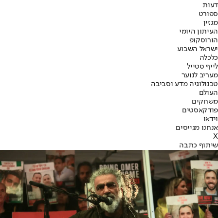
דעות
ספורט
מגזין
העיתון היומי
הורוסקופ
ישראל השבוע
כלכלה
לייף סטייל
מעריב לנוער
טכנולוגיה מדע וסביבה
העולם
משחקים
פודקאסטים
וידאו
אנחנו מגייסים
X
שיתוף כתבה