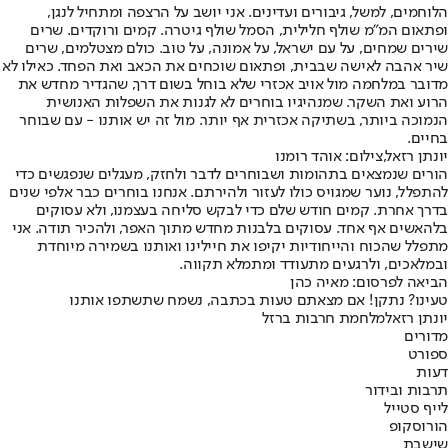
הלוחמים, למשל, גיבורים ועדינים. אני יושב על הרצפה ומתחיל לנגן,
ופתאום המ"מ שולף חלילית, הסמל שולף גיטרה. קמים ורוקדים. שרים
שירים שמחים, על עם ישראל, על אמונה, על טוב. כולם מצטלמים, שרים
שיר אהבה לאישה שבבית, ופתאום שוכחים את הכאב ואת הפחד. כאילו לא
מדובר במלחמה מול אויב אכזרי שלא בוחל בשום דרך, שהגדיר מחדש את
הרוע ואת השקר. שמנהיגיו בוחרים לא לגנות את השפלות האנושית
הנמוכה ביותר, בשתיקה אכזרית אף יותר. מול זה יש אותנו - עם שבוחר
בחיים.
יונתן רזאל,צילום: אוהד רומנו
הורים שנמצאים בתהומות ושבוחרים לדבר ולחזק, מעגלים שנפגשים כדי
להתפלל, נוער שמגויס כולו לעזור ולהירתם. אנחנו בוחרים כבר אלפי שנים
בדרך אחרת. קמים חודש שלם כדי לבקש סליחה בעצמנו, ולא עסוקים
בלהאשים אף אחד. עסוקים בלבנות מחדש מתוך האפר, ולהכיר תודה. אני
מתפלל שהכוח והייחודיות יקיפו את חיילינו ואותנו בשמירה מיוחדת
ובמלאכים, ולרגעים מתעודד ומתמלא תקווה.
הביאה לפרסום: מאיה כהן
טעינו? נתקן! אם מצאתם טעות בכתבה, נשמח שתשתפו אותנו
יונתן רזאל
מלחמת חרבות ברזל
מדורים
ספורט
דעות
תרבות ובידור
לייף סטייל
הורוסקופ
שישבת