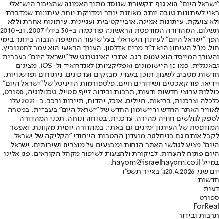
"ישראל היום" הוא גוף תקשורת שנוסד מתוך האמונה שהציבור הישראלי
ראוי לעיתונות טובה יותר, מאוזנת יותר ומדויקת יותר. עיתונות שמדברת
ולא צועקת. עיתונות אמינה, אובייקטיבית ועניינית. עיתונות אחרת וללא
תשלום. המהדורה המודפסת הראשונה פורסמה ב-30 ביולי 2007, וב-2010
הפך "ישראל היום" לעיתון הישראלי בעל שיעור החשיפה הגבוה ביותר בימי
חול. מו"ל העיתון היא ד"ר מרים אדלסון. העורך הראשי הוא עמר לחמנוביץ,
והעורך המייסד הוא עמוס רגב. אתרי האינטרנט של "ישראל היום" בעברית
ובאנגלית, כמו כן היישומונים (אפליקציות) לאנדרואיד ול-iOS, מציגים
חדשות מסביב לשעון, תוכן בלעדי, מבזקים ועדכונים, ניתוחים ופרשנויות,
וידיאו, פודקאסטים ושידורים חיים. פלטפורמות הדיגיטל של "ישראל היום"
כוללות ערוצי חדשות ודעות, תרבות ובידור, לייף סטייל, טכנולוגיה, ספורט,
כלכלה וצרכנות, בריאות, חיילים, אוכל, יהדות, תיירות ורכב. ב-2021 עלו
לאוויר האתר החדש והיישומון החדש של "ישראל היום" בעברית, במטרה
לספק לגולשים חוויה מהירה, עדכנית, בטוחה ונוחה. תכני המהדורה
המודפסת של העיתון זמינים גם באתר, במהדורה יומית מקוונת, ואפשר
לקבל אותם גם בניוזלטר. מועדון ההטבות הייחודי "הקליקה של ישראל
היום" מציע לגולשי האתר הנחות ומבצעים על מוצרים ושירותים. ישראל
היום פתוח להערות, לביקורת ולהצעות לשיפור מקהל הקוראים. פנו אלינו
במייל hayom@israelhayom.co.il.
יום שני, 20.4.2026
ג' באייר תשפ"ו
חדשות
דעות
ספורט
ForReal
תרבות ובידור