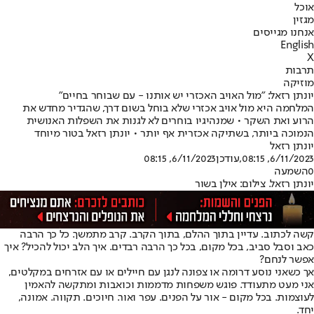
אוכל
מגזין
אנחנו מגייסים
English
X
תרבות
מוזיקה
יונתן רזאל: "מול האויב האכזרי יש אותנו - עם שבוחר בחיים"
המלחמה היא מול אויב אכזרי שלא בוחל בשום דרך, שהגדיר מחדש את
הרוע ואת השקר • שמנהיגיו בוחרים לא לגנות את השפלות האנושית
הנמוכה ביותר, בשתיקה אכזרית אף יותר • יונתן רזאל בטור מיוחד
יונתן רזאל
6/11/2023, 08:15
,עודכן
6/11/2023, 08:15
0
השמעה
יונתן רזאל. צילום: אילן בשור
קשה לכתוב. עדיין בתוך ההלם, בתוך הקרב. קרב מתמשך. כל כך הרבה
כאב וסבל סביב, בכל מקום, בכל כך הרבה רבדים. איך הלב יכול להכיל? איך
אפשר לנחם?
אך כשאני נוסע דרומה או צפונה לנגן עם חיילים או עם אזרחים במקלטים,
אני מעט מתעודד. פוגש משפחות מדממות וכואבות ומתקשה להאמין
לעוצמות. בכל מקום - אור על הפנים. עפר ואור. חיוכים. תקווה. אמונה,
יחד.