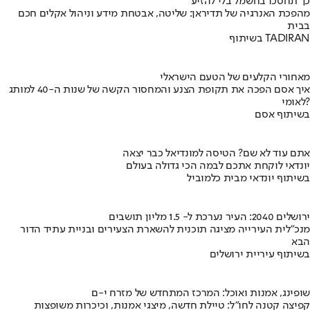
כך תחסכו בחשמל בלי להזיע
מהפכת האנרגיה של תדיראן: שליטה, אבטחת מידע וניהול אקלים חכם
בבית
בשיתוף TADIRAN
מאחורי הקלעים של הטעם הישראלי
איך אסם הפכה את תקופת הצנע והמחסור הקשה של שנות ה-40 למותג
לאומי?
בשיתוף אסם
אתם עוד לא שם? הטיסה למונדיאל כבר יצאה
יונדאי לוקחת אתכם לבמה הכי גדולה בעולם
בשיתוף יונדאי מבית כלמוביל
ירושלים 2040: העיר נערכת ל- 1.5 מליון תושבים
מנכ"לית העירייה מציגה תוכנית להשארת הצעירים ובניית עתיד הדור
הבא
בשיתוף עיריית ירושלים
שופינג, אמנות ואוכל: המרכז המתחדש של מזרח י-ם
קפיצה קטנה לחו"ל: טיילת חדשה, מיצגי אמנות, וכיכרות משופצות