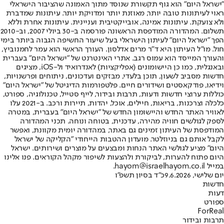
"ישראל היום" הוא גוף תקשורת שנוסד מתוך האמונה שהציבור הישראלי
ראוי לעיתונות טובה יותר, מאוזנת יותר ומדויקת יותר. עיתונות שמדברת
ולא צועקת. עיתונות אמינה, אובייקטיבית ועניינית. עיתונות אחרת וללא
תשלום. המהדורה המודפסת הראשונה פורסמה ב-30 ביולי 2007, וב-2010
הפך "ישראל היום" לעיתון הישראלי בעל שיעור החשיפה הגבוה ביותר בימי
חול. מו"ל העיתון היא ד"ר מרים אדלסון. העורך הראשי הוא עמר לחמנוביץ,
והעורך המייסד הוא עמוס רגב. אתרי האינטרנט של "ישראל היום" בעברית
ובאנגלית, כמו כן היישומונים (אפליקציות) לאנדרואיד ול-iOS, מציגים
חדשות מסביב לשעון, תוכן בלעדי, מבזקים ועדכונים, ניתוחים ופרשנויות,
וידיאו, פודקאסטים ושידורים חיים. פלטפורמות הדיגיטל של "ישראל היום"
כוללות ערוצי חדשות ודעות, תרבות ובידור, לייף סטייל, טכנולוגיה, ספורט,
כלכלה וצרכנות, בריאות, חיילים, אוכל, יהדות, תיירות ורכב. ב-2021 עלו
לאוויר האתר החדש והיישומון החדש של "ישראל היום" בעברית, במטרה
לספק לגולשים חוויה מהירה, עדכנית, בטוחה ונוחה. תכני המהדורה
המודפסת של העיתון זמינים גם באתר, במהדורה יומית מקוונת, ואפשר
לקבל אותם גם בניוזלטר. מועדון ההטבות הייחודי "הקליקה של ישראל
היום" מציע לגולשי האתר הנחות ומבצעים על מוצרים ושירותים. ישראל
היום פתוח להערות, לביקורת ולהצעות לשיפור מקהל הקוראים. פנו אלינו
במייל hayom@israelhayom.co.il.
יום שלישי, 9.6.2026
כ"ד בסיון תשפ"ו
חדשות
דעות
ספורט
ForReal
תרבות ובידור