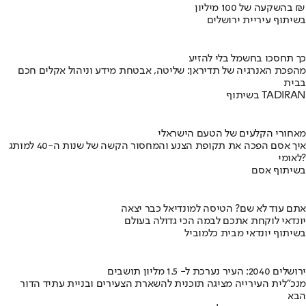
בהשקעה של 100 מיליון ₪
בשיתוף עיריית ירושלים
כך תחסכו בחשמל בלי להזיע
מהפכת האנרגיה של תדיראן: שליטה, אבטחת מידע וניהול אקלים חכם
בבית
בשיתוף TADIRAN
מאחורי הקלעים של הטעם הישראלי
איך אסם הפכה את תקופת הצנע והמחסור הקשה של שנות ה-40 למותג
לאומי?
בשיתוף אסם
אתם עוד לא שם? הטיסה למונדיאל כבר יצאה
יונדאי לוקחת אתכם לבמה הכי גדולה בעולם
בשיתוף יונדאי מבית כלמוביל
ירושלים 2040: העיר נערכת ל- 1.5 מליון תושבים
מנכ"לית העירייה מציגה תוכנית להשארת הצעירים ובניית עתיד הדור
הבא