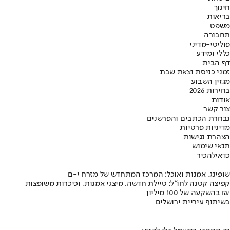
חינוך
בריאות
משפט
תחבורה
פוליטי-מדיני
כללי ומידע
דף הבית
זמני כניסת וצאת שבת
מגזין השבוע
בחירות 2026
אודות
צור קשר
נבחרת הכתבים והפרשנים
מדיניות פרטיות
הצהרת נגישות
תנאי שימוש
כדאי
להכיר
שופינג, אמנות ואוכל: המרכז המתחדש של מזרח י-ם
קפיצה קטנה לחו"ל: טיילת חדשה, מיצגי אמנות, וכיכרות משופצות
בהשקעה של 100 מיליון ₪
בשיתוף עיריית ירושלים