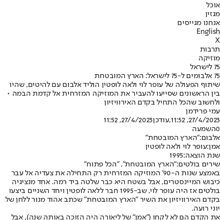
אוכל
מגזין
אנחנו מגייסים
English
X
תרבות
מוזיקה
75 לישראל
75 אלבומים ל-75 לישראל: הארץ המובטחת
שיתוף הפעולה של עופר לוי ולאה לופטין הוליד אלבום עם להיטים, שהיו
בין הראשונים שסייעו להעביר את המוזיקה המזרחית אל קדמת הבמה •
ולחשוב שהכל התחיל בקדם האירוויזיון
עמי פרידמן
27/4/2023, 11:52
,עודכן
27/4/2023, 11:52
0
השמעה
אלבום:
"הארץ המובטחת"
אמן:
עופר לוי ולאה לופטין
שנת הוצאה:
1995
שירים בולטים:
"הארץ המובטחת", "הכל פתוח"
באמצע שנות ה-90' המוזיקה המזרחית רק התחילה את צעדיה אל עבר
כיבוש המיינסטרים, אבל בשטח היא כבר שלטה ביד רמה. אחד מנציגיה
בולטים אז היה עופר לוי, שב-1995 חבר ללאה לופטין ויחד השניים ביצעו
בקדם האירוויזיון את השיר "הארץ המובטחת" שכתב אהוד מנור ללחן של
יוני רועה.
את הקדם הם לא לקחו ("אמן" של ליאורה היה הזוכה באותה שנה), אבל