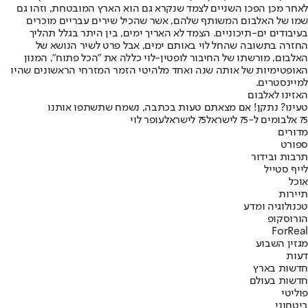
לאחר מכן הפכו השניים לצמד שנקרא גם הוא הארץ המובטחת, וזהו גם
שמו של האלבום המשותף שלהם, אשר שהכיל שירים עבריים מוכרים
בעיבודים ים-תיכוניים. הצמד לא האריך ימים, בין היתר בגלל תהליך
החזרה בתשובה שהחל לוי באותם ימים, אבל פרט לשיר הנושא של
האלבום, מורשתו של החיבור לופטין-לוי כללה את "הכל פתוח", המנון
האופטימיות של אותה שנה ואחד מלהיטי הזמר המזרחי הראשונים שהיו
למיינסטרים.
האזינו לאלבום
טעינו? נתקן! אם מצאתם טעות בכתבה, נשמח שתשתפו אותנו
75 אלבומים ל-75 לישראל
75 לישראל
עופר לוי
מדורים
ספורט
תרבות ובידור
לייף סטייל
אוכל
תיירות
טכנולוגיה ומדע
הורוסקופ
ForReal
מגזין השבוע
דעות
חדשות בארץ
חדשות בעולם
פוליטי
ביטחוני