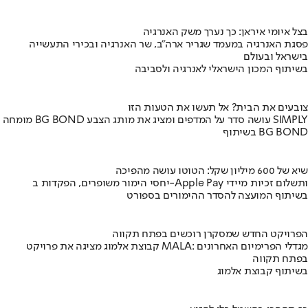
בצל איומי איראן: כך נערך משק האנרגיה
פסגת האנרגיה במעמד שגריר ארה"ב, שר האנרגיה ובכירי התעשייה
בישראל ובעולם
בשיתוף המכון הישראלי לאנרגיה ולסביבה
צובעים את הבית? אל תעשו את הטעות הזו
מומחה BG BOND עושה סדר על המדפים ומציג את מותג הצבע SIMPLY
בשיתוף BG BOND
שיא של 600 מיליון שקל: הטוטו עושה מהפיכה
יחסי הימור משופרים, הפקדות ב-Apple Pay ותשלום זכיות מיידי
בשיתוף המועצה להסדר ההימורים בספורט
הפרויקט החדש שמסקרן רוכשים בפתח תקווה
קבוצת אלמוג מציגה את פרויקט MALA: מגדלי הפרימיום האחרונים
בפתח תקווה
בשיתוף קבוצת אלמוג