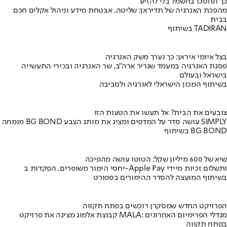
כך תחסכו בחשמל בלי להזיע
מהפכת האנרגיה של תדיראן: שליטה, אבטחת מידע וניהול אקלים חכם
בבית
בשיתוף TADIRAN
בצל איומי איראן: כך נערך משק האנרגיה
פסגת האנרגיה במעמד שגריר ארה"ב, שר האנרגיה ובכירי התעשייה
בישראל ובעולם
בשיתוף המכון הישראלי לאנרגיה ולסביבה
צובעים את הבית? אל תעשו את הטעות הזו
מומחה BG BOND עושה סדר על המדפים ומציג את מותג הצבע SIMPLY
בשיתוף BG BOND
שיא של 600 מיליון שקל: הטוטו עושה מהפיכה
יחסי הימור משופרים, הפקדות ב-Apple Pay ותשלום זכיות מיידי
בשיתוף המועצה להסדר ההימורים בספורט
הפרויקט החדש שמסקרן רוכשים בפתח תקווה
קבוצת אלמוג מציגה את פרויקט MALA: מגדלי הפרימיום האחרונים
בפתח תקווה