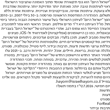
"ישראל היום" הוא גוף תקשורת שנוסד מתוך האמונה שהציבור הישראלי
ראוי לעיתונות טובה יותר, מאוזנת יותר ומדויקת יותר. עיתונות שמדברת
ולא צועקת. עיתונות אמינה, אובייקטיבית ועניינית. עיתונות אחרת וללא
תשלום. המהדורה המודפסת הראשונה פורסמה ב-30 ביולי 2007, וב-2010
הפך "ישראל היום" לעיתון הישראלי בעל שיעור החשיפה הגבוה ביותר בימי
חול. מו"ל העיתון היא ד"ר מרים אדלסון. העורך הראשי הוא עמר לחמנוביץ,
והעורך המייסד הוא עמוס רגב. אתרי האינטרנט של "ישראל היום" בעברית
ובאנגלית, כמו כן היישומונים (אפליקציות) לאנדרואיד ול-iOS, מציגים
חדשות מסביב לשעון, תוכן בלעדי, מבזקים ועדכונים, ניתוחים ופרשנויות,
וידיאו, פודקאסטים ושידורים חיים. פלטפורמות הדיגיטל של "ישראל היום"
כוללות ערוצי חדשות ודעות, תרבות ובידור, לייף סטייל, טכנולוגיה, ספורט,
כלכלה וצרכנות, בריאות, חיילים, אוכל, יהדות, תיירות ורכב. ב-2021 עלו
לאוויר האתר החדש והיישומון החדש של "ישראל היום" בעברית, במטרה
לספק לגולשים חוויה מהירה, עדכנית, בטוחה ונוחה. תכני המהדורה
המודפסת של העיתון זמינים גם באתר, במהדורה יומית מקוונת, ואפשר
לקבל אותם גם בניוזלטר. מועדון ההטבות הייחודי "הקליקה של ישראל
היום" מציע לגולשי האתר הנחות ומבצעים על מוצרים ושירותים. ישראל
היום פתוח להערות, לביקורת ולהצעות לשיפור מקהל הקוראים. פנו אלינו
במייל hayom@israelhayom.co.il.
יום חמישי, 2.7.2026
י"ז בתמוז תשפ"ו
חדשות
דעות
ספורט
ForReal
תרבות ובידור