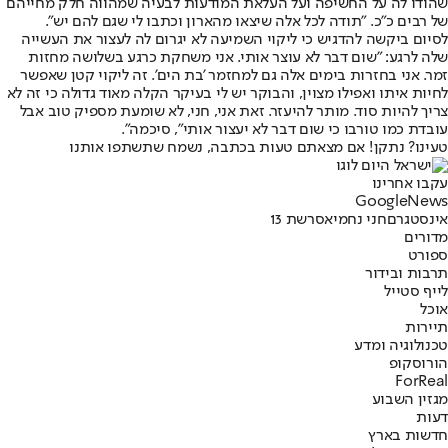
שהודו לה על החשיפה ועל העלאת המודעות לבעיה שמהווה חלק מחייהם
של רבים כ"כ. "תודה לכל אלה שיצאו מהארון וכתבו לי שגם להם יש".
לסיום ביקשה להדגיש כי ליקוי השמיעה לא יגרום לה לעצור את העשייה
שלה לרגע: "שום דבר לא עוצר אותי. אני משחקת כרגע בשלושה מחזות
זמר. אני בחזרות בימים אלה גם למחזמר 'בת הים'. זה ליקוי קטן שאפשר
לחיות איתו ואפילו מצוין, והבוקר יש לי בעיקר הקלה מאוד גדולה כי זה לא
צריך להיות סוד. מותר להיעזר. זאת אני, חני, לא שומעת מספיק טוב אבל
עובדת כמו טורבו כי שום דבר לא יעצור אותי", סיכמה".
טעינו? נתקן! אם מצאתם טעות בכתבה, נשמח שתשתפו אותנו
עקבו אחרינו
G
o
o
g
l
e
News
אינסטגרם
חני נחמיאס
רשת 13
מדורים
ספורט
תרבות ובידור
לייף סטייל
אוכל
תיירות
טכנולוגיה ומדע
הורוסקופ
ForReal
מגזין השבוע
דעות
חדשות בארץ