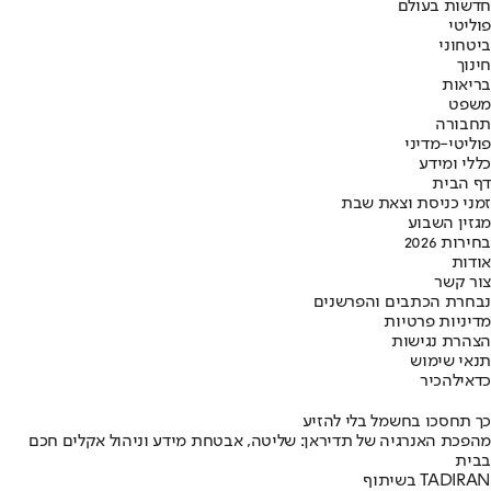
חדשות בעולם
פוליטי
ביטחוני
חינוך
בריאות
משפט
תחבורה
פוליטי-מדיני
כללי ומידע
דף הבית
זמני כניסת וצאת שבת
מגזין השבוע
בחירות 2026
אודות
צור קשר
נבחרת הכתבים והפרשנים
מדיניות פרטיות
הצהרת נגישות
תנאי שימוש
כדאי
להכיר
כך תחסכו בחשמל בלי להזיע
מהפכת האנרגיה של תדיראן: שליטה, אבטחת מידע וניהול אקלים חכם
בבית
בשיתוף TADIRAN