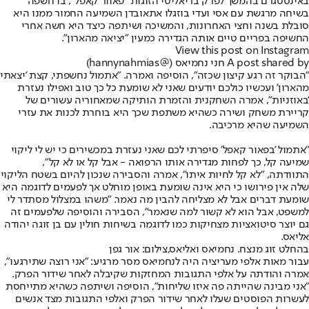
באינסטגרם בהמשך לפרק בריאליטי הזוגות "פאוור קאפל", בו חשפה
בשיחה מרגשת עם אסי ועדי בוזגלו את
אובדן השמיעה החמור ממנו היא
סובלת בשנה וחצי האחרונות
, והמשיכה ושיתפה כיצד היא חשה אחרי
החשיפה בפריים טיים אותה הגדירה כמעין "יציאה מהארון".
View this post on Instagram
A post shared by חני נחמיאס (@hannynahmias)
"הבוקר זה רגע קיצון שכזה", הוסיפה ואמרה. "אתמול נחשפתי, קצת 'יצאתי
מהארון' ועכשיו כולכם יודעים שאני לא שומעת כל כך טוב ואפילו נעזרת
'באוזניות", אמרה השחקנית והזמרת הותיקה שמאחוריה עשורים של
קריירת משחק ושירה כשהיא משתפת שכך היא בוחרת לכנות את עזרי
השמיעה שהיא מרכיבה.
"אתמול 'בפאור קאפל' סיפרתי לכם שאני נעזרת במכשירים כי יש לי ליקוי
שמיעה קל, כך לפחות מגדירה אותו הרפואה - אבל קל או לא קל",
התוודתה, "לא קל לחיות איתו", אמרה והסבירה שנכון להיום בשטח הליקוי
שלה אין פירושו כי היא אינה שומעת באופן מוחלט אך לפעמים לדוגמה היא
שומעת דברים אבל לא מצליחה להבין מה נאמר. "משהו במצלול מסתדר לי
למשפט, אבל הוא לא קשור למה שנאמר", הסבירה והוסיפה שלפעמים זה
גם יוצר סיטואציות מצחיקות כמו לדוגמה בשיחות חולין עם בן זוגה יהודה
אליאס.
בהחלט זוג מנצח. נחמיאס ואליאס,צילום: אור גפן
עבור מאות אלפי מעריציה היה לנחמיאס מסר מרגיע: "אני רוצה שתירגעו",
אמרה והודתה על אלפי התגובות המחזקות שקיבלה לאחר שידור הפרק.
"אני מבינה שהייתה פה איזו שליחות", הוסיפה ושיתפה כשהיא מתייחסת
לעשרות הפוסטים שעלו לאחר שידור הפרק ואלפי התגובות מצד אנשים