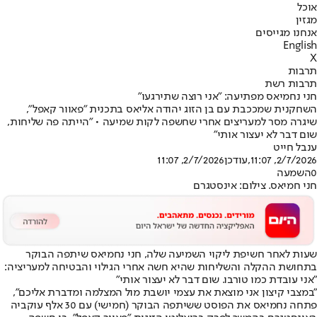
אוכל
מגזין
אנחנו מגייסים
English
X
תרבות
תרבות רשת
חני נחמיאס מפתיעה: "אני רוצה שתירגעו"
השחקנית שמככבת עם בן הזוג יהודה אליאס בתכנית "פאוור קאפל",
שיגרה מסר למעריצים אחרי שחשפה לקות שמיעה • "הייתה פה שליחות,
שום דבר לא יעצור אותי"
ענבל חייט
2/7/2026, 11:07
,עודכן
2/7/2026, 11:07
0
השמעה
חני חמיאס. צילום: אינסטגרם
שעות לאחר חשיפת ליקוי השמיעה שלה, חני נחמיאס שיתפה הבוקר
בתחושת ההקלה והשליחות שהיא חשה אחרי הגילוי והבטיחה למעריציה:
"אני עובדת כמו טורבו. שום דבר לא יעצור אותי"
"במצבי קיצון אני מוצאת את עצמי יושבת מול המצלמה ומדברת אליכם",
פתחה נחמיאס את הפוסט ששיתפה הבוקר (חמישי) עם 30 אלף עוקביה