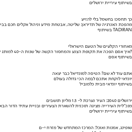
בשיתוף עיריית ירושלים
כך תחסכו בחשמל בלי להזיע
מהפכת האנרגיה של תדיראן: שליטה, אבטחת מידע וניהול אקלים חכם בבי
בשיתוף TADIRAN
מאחורי הקלעים של הטעם הישראלי
איך אסם הפכה את תקופת הצנע והמחסור הקשה של שנות ה-40 למותג לאומי?
בשיתוף אסם
אתם עוד לא שם? הטיסה למונדיאל כבר יצאה
יונדאי לוקחת אתכם לבמה הכי גדולה בעולם
בשיתוף יונדאי מבית כלמוביל
ירושלים 2040: העיר נערכת ל- 1.5 מליון תושבים
מנכ"לית העירייה מציגה תוכנית להשארת הצעירים ובניית עתיד הדור הבא
בשיתוף עיריית ירושלים
שופינג, אמנות ואוכל: המרכז המתחדש של מזרח י-ם