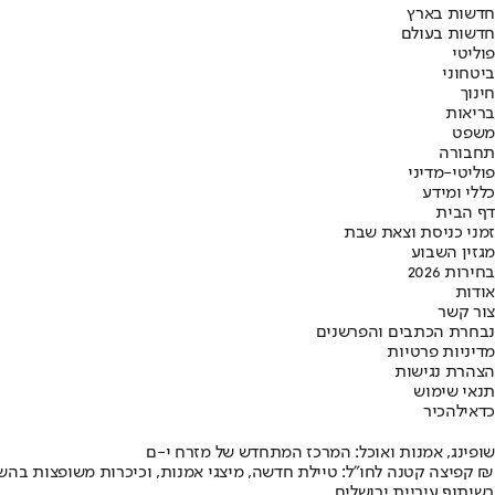
חדשות בארץ
חדשות בעולם
פוליטי
ביטחוני
חינוך
בריאות
משפט
תחבורה
פוליטי-מדיני
כללי ומידע
דף הבית
זמני כניסת וצאת שבת
מגזין השבוע
בחירות 2026
אודות
צור קשר
נבחרת הכתבים והפרשנים
מדיניות פרטיות
הצהרת נגישות
תנאי שימוש
כדאי
להכיר
שופינג, אמנות ואוכל: המרכז המתחדש של מזרח י-ם
קפיצה קטנה לחו"ל: טיילת חדשה, מיצגי אמנות, וכיכרות משופצות בהשקעה של 100 מיליון ₪
בשיתוף עיריית ירושלים