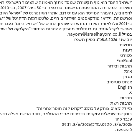
"ישראל היום" הוא גוף תקשורת שנוסד מתוך האמונה שהציבור הישראלי ראוי 
ת
ופרשנויות, וידיאו, פודקאסטים ושידורים חיים. פלטפורמות הדיגיטל של "ישרא
ב-2021 עלו לאוויר האתר החדש והיישומון החדש של "ישראל היום" בע
ואפשר לקבל אותם גם בניוזלטר. מועדון ההטבות הייחודי "הקליקה של ישרא
במייל hayom@israelhayom.co.il.
יום שני, 8.6.2026
כ"ג בסיון תשפ"ו
חדשות
דעות
ספורט
ForReal
תרבות ובידור
אוכל
מגזין
אנחנו מגייסים
English
X
תרבות
תרבות רשת
מייקל לואיס צוחק על כולם: "יקראו לזה חוסר אחריות"
בזמן שהישראלים עוקבים בדריכות אחרי ההסלמה, כוכב הרשת מעלה תיעוד ש
ענבר כהן
8/6/2026, 09:10
,עודכן
8/6/2026, 09:11
0
השמעה