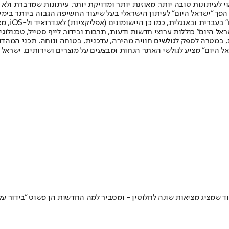
לעיתונות טובה יותר, מאוזנת יותר ומדויקת יותר. עיתונות שמדברת ולא צ
שלום. המהדורה המודפסת הראשונה פורסמה ב-30 ביולי 2007, וב-2010 הפך "ישראל היום" לעיתון הישראלי בעל שי
לחמנוביץ,
ל היום" כוללות ערוצי חדשות ודעות, תרבות ובידור, לייף סטייל, טכנולוגיה
ברית, במטרה לספק לגולשים חוויה מהירה, עדכנית, בטוחה ונוחה. תכני המה
ל היום" מציע לגולשי האתר הנחות ומבצעים על מוצרים ושירותים. ישראל 
מציג מציאות שונה לחלוטין - ומסביר למה החדשות הן פשוט "בידור על ח