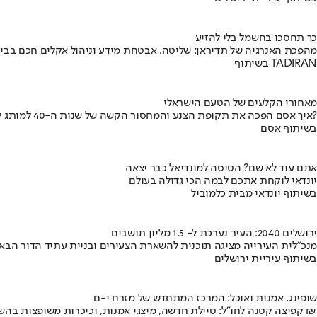
כך תחסכו בחשמל בלי להזיע
מהפכת האנרגיה של תדיראן: שליטה, אבטחת מידע וניהול אקלים חכם בבי
בשיתוף TADIRAN
מאחורי הקלעים של הטעם הישראלי
איך אסם הפכה את תקופת הצנע והמחסור הקשה של שנות ה-40 למותג לאומי?
בשיתוף אסם
אתם עוד לא שם? הטיסה למונדיאל כבר יצאה
יונדאי לוקחת אתכם לבמה הכי גדולה בעולם
בשיתוף יונדאי מבית כלמוביל
ירושלים 2040: העיר נערכת ל- 1.5 מליון תושבים
מנכ"לית העירייה מציגה תוכנית להשארת הצעירים ובניית עתיד הדור הבא
בשיתוף עיריית ירושלים
שופינג, אמנות ואוכל: המרכז המתחדש של מזרח י-ם
קפיצה קטנה לחו"ל: טיילת חדשה, מיצגי אמנות, וכיכרות משופצות בהשקעה של 100 מיליון ₪