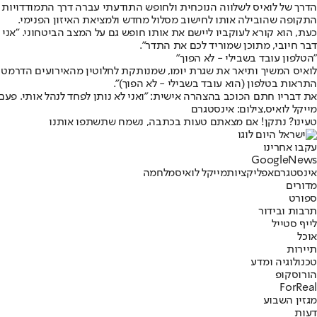
הדרך של לואיס לשלווה הנוכחית ולחופש התודעתי עברה דרך התמודדויות א
התקופה שהובילה אותו לחישוב מסלול מחדש ולמציאת האיזון הפנימי.
כעת, הוא קורא לעוקביו ליישם את אותו חופש גם על המצב הביטחוני. "אנ
דבר חיובי, מתוכן שמוריד לכם את התדר".
"הטלפון עובד בשבילי - לא הפוך"
לואיס המשיך ותיאר את שגרת יומו, שמנותקת לחלוטין מהאירועים הדרמטיים 
התראות בטלפון (הוא עובד בשבילי - לא הפוך)".
את דבריו חתם הכוכב בהצהרה אישית: "ואני לא נותן לפחד לנהל אותי. פעם כ
מייקל לואיס,צילום: אינסטגרם
טעינו? נתקן! אם מצאתם טעות בכתבה, נשמח שתשתפו אותנו
עקבו אחרינו
G
o
o
g
l
e
News
אינסטגרם
אפליקציות
מייקל לואיס
מלחמה
מדורים
ספורט
תרבות ובידור
לייף סטייל
אוכל
תיירות
טכנולוגיה ומדע
הורוסקופ
ForReal
מגזין השבוע
דעות