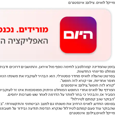
מייקל לואיס. צילום: אינסטגרם
בזמן שהמדינה קמה
לסבב לחימה נוסף מול איראן
, והתושבים דרוכים ודבוק
מוחלט מדיווחי החדשות.
בסרטון שהעלה לואיס מחדר פסטורלי, הוא הבהיר לעוקביו את משנתו הנוכחית
חוסר אחריות, אני קורא לזה חופש".
"קורא לזה חופש",צילום: אינסטגרם
המרדף של לואיס אחרי החופש המוחלט וניתוק ממוסכמות אינו זר לעוקביו
הסביר אז, והבהיר כי בחר לוותר על הדרמה לאחר שש מערכות יחסים.
"הבוקר שוב קמתם לטירלול"
בפוסט החדש, לואיס הרחיב את משנתו גם למצב הביטחוני והתקשורתי. "בתור
שהבוקר עוד פעם קמתם לטירלול שנקרא הנדסת תודעה ובידור על חשבונכם
מייקל לואיס,צילום: אינסטגרם