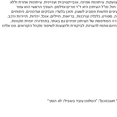
ועקת. עיתונות אמינה, אובייקטיבית ועניינית. עיתונות אחרת וללא
עור החשיפה הגבוה ביותר בימי חול. מו"ל העיתון היא ד"ר מרים אדלסון. העורך הראשי הוא עמר
 והעורך המייסד הוא עמוס רגב. אתרי האינטרנט של "ישראל היום" בעברית ובאנגלית, כמו כן היישומונים (אפליקציות) לאנדרואיד ול-iOS, מציגים חדשות מסביב לשעון, תוכן בלעדי, מבזקים ועדכונים, ניתוחים
, ספורט, כלכלה וצרכנות, בריאות, חיילים, אוכל, יהדות, תיירות ורכב.
דורה המודפסת של העיתון זמינים גם באתר, במהדורה יומית מקוונת,
היום פתוח להערות, לביקורת ולהצעות לשיפור מקהל הקוראים. פנו אלינו
שבונכם": "הטלפון עובד בשבילי, לא הפוך"