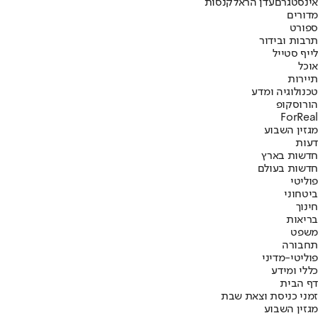
אינסטגרם
עדן הראל
קנסות
מדורים
ספורט
תרבות ובידור
לייף סטייל
אוכל
תיירות
טכנולוגיה ומדע
הורוסקופ
ForReal
מגזין השבוע
דעות
חדשות בארץ
חדשות בעולם
פוליטי
ביטחוני
חינוך
בריאות
משפט
תחבורה
פוליטי-מדיני
כללי ומידע
דף הבית
זמני כניסת וצאת שבת
מגזין השבוע