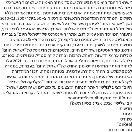
"ישראל היום" הוא גוף תקשורת שנוסד מתוך האמונה שהציבור הישראלי
ראוי לעיתונות טובה יותר, מאוזנת יותר ומדויקת יותר. עיתונות שמדברת
ולא צועקת. עיתונות אמינה, אובייקטיבית ועניינית. עיתונות אחרת וללא
תשלום. המהדורה המודפסת הראשונה פורסמה ב-30 ביולי 2007, וב-2010
הפך "ישראל היום" לעיתון הישראלי בעל שיעור החשיפה הגבוה ביותר בימי
חול. מו"ל העיתון היא ד"ר מרים אדלסון. העורך הראשי הוא עמר לחמנוביץ,
והעורך המייסד הוא עמוס רגב. אתרי האינטרנט של "ישראל היום" בעברית
ובאנגלית, כמו כן היישומונים (אפליקציות) לאנדרואיד ול-iOS, מציגים
חדשות מסביב לשעון, תוכן בלעדי, מבזקים ועדכונים, ניתוחים ופרשנויות,
וידיאו, פודקאסטים ושידורים חיים. פלטפורמות הדיגיטל של "ישראל היום"
כוללות ערוצי חדשות ודעות, תרבות ובידור, לייף סטייל, טכנולוגיה, ספורט,
כלכלה וצרכנות, בריאות, חיילים, אוכל, יהדות, תיירות ורכב. ב-2021 עלו
לאוויר האתר החדש והיישומון החדש של "ישראל היום" בעברית, במטרה
לספק לגולשים חוויה מהירה, עדכנית, בטוחה ונוחה. תכני המהדורה
המודפסת של העיתון זמינים גם באתר, במהדורה יומית מקוונת, ואפשר
לקבל אותם גם בניוזלטר. מועדון ההטבות הייחודי "הקליקה של ישראל
היום" מציע לגולשי האתר הנחות ומבצעים על מוצרים ושירותים. ישראל
היום פתוח להערות, לביקורת ולהצעות לשיפור מקהל הקוראים. פנו אלינו
במייל hayom@israelhayom.co.il.
יום שלישי, 2.6.2026
י"ז בסיון תשפ"ו
חדשות
דעות
ספורט
ForReal
תרבות ובידור