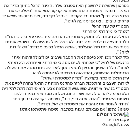
משטרתי.
בסרטון שהעלתה לחשבון האינסטגרם שלה, הציגה הראל בחיוך מריר את
המעבר המהיר מפסגת ההתרגשות אל קרקע המציאות: "כאילו, יש את
הרגע הזה, נכון? שהסטורי הקודם - שהכל כיף וזה, ואני מרוגשת שיצאו לי
פרקים טובים... ואז אני מגיעה לאוטו".
הסטורי של עדן הראל
"למה? כי מיהרתי ואיחרתי"
הראל לא ניסתה להתחמק מאחריות, והודתה מיד בפני עוקביה כי הדו"ח
נולד כתוצאה מבלבול ומהירות, ולא בגלל עוול שנעשה לה. כשהיא אוחזת
בנייר המשטרתי מול המצלמה, שאלה הראל בכעס מבודח: "ויש לי דוח.
למה?!".
מיד לאחר מכן היא סיפקה את ההסבר שרבים יכולים להזדהות איתו
ברגעים של לחץ: "כי שכחתי לשים פנגו. כי מיהרתי, ואיחרתי, ולא רציתי
לאחר". הלו"ז הצפוף והרצון להגיע בזמן ליעד השכיחו ממנה את הפעולה
הדיגיטלית הפשוטה, והתוצאה הכספית לא איחרה לבוא.
עדן הראל סיכמה בקריצה: "תודה למשטרת ישראל"
למרות העצבים והתסכול הברור מהקנס המיותר, הראל בחרה לסיים את
הסטורי בגישה אירונית, משועשעת ומלאת צבע. היא סירבה לתת לתקרית
הלא נעימה להרוס לה את שאר היום, ושלחה מסר ציני במיוחד לעבר
רשויות האכיפה. "והנה, איזה כיף, דוח", סיכמה בקריצה ובחיוך רחב.
"תודה לשוטר, אני אוהבת את משטרת ישראל. תודה!".
טעינו? נתקן! אם מצאתם טעות בכתבה, נשמח שתשתפו אותנו
עקבו אחרינו
G
o
o
g
l
e
News