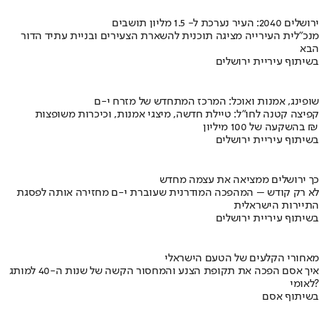
ירושלים 2040: העיר נערכת ל- 1.5 מליון תושבים
מנכ"לית העירייה מציגה תוכנית להשארת הצעירים ובניית עתיד הדור
הבא
בשיתוף עיריית ירושלים
שופינג, אמנות ואוכל: המרכז המתחדש של מזרח י-ם
קפיצה קטנה לחו"ל: טיילת חדשה, מיצגי אמנות, וכיכרות משופצות
בהשקעה של 100 מיליון ₪
בשיתוף עיריית ירושלים
כך ירושלים ממציאה את עצמה מחדש
לא רק קודש – המהפכה המודרנית שעוברת י-ם מחזירה אותה לפסגת
התיירות הישראלית
בשיתוף עיריית ירושלים
מאחורי הקלעים של הטעם הישראלי
איך אסם הפכה את תקופת הצנע והמחסור הקשה של שנות ה-40 למותג
לאומי?
בשיתוף אסם