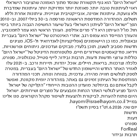
"ישראל היום" הוא גוף תקשורת שנוסד מתוך האמונה שהציבור הישראלי
ראוי לעיתונות טובה יותר, מאוזנת יותר ומדויקת יותר. עיתונות שמדברת
ולא צועקת. עיתונות אמינה, אובייקטיבית ועניינית. עיתונות אחרת וללא
תשלום. המהדורה המודפסת הראשונה פורסמה ב-30 ביולי 2007, וב-2010
הפך "ישראל היום" לעיתון הישראלי בעל שיעור החשיפה הגבוה ביותר בימי
חול. מו"ל העיתון היא ד"ר מרים אדלסון. העורך הראשי הוא עמר לחמנוביץ,
והעורך המייסד הוא עמוס רגב. אתרי האינטרנט של "ישראל היום" בעברית
ובאנגלית, כמו כן היישומונים (אפליקציות) לאנדרואיד ול-iOS, מציגים
חדשות מסביב לשעון, תוכן בלעדי, מבזקים ועדכונים, ניתוחים ופרשנויות,
וידיאו, פודקאסטים ושידורים חיים. פלטפורמות הדיגיטל של "ישראל היום"
כוללות ערוצי חדשות ודעות, תרבות ובידור, לייף סטייל, טכנולוגיה, ספורט,
כלכלה וצרכנות, בריאות, חיילים, אוכל, יהדות, תיירות ורכב. ב-2021 עלו
לאוויר האתר החדש והיישומון החדש של "ישראל היום" בעברית, במטרה
לספק לגולשים חוויה מהירה, עדכנית, בטוחה ונוחה. תכני המהדורה
המודפסת של העיתון זמינים גם באתר, במהדורה יומית מקוונת, ואפשר
לקבל אותם גם בניוזלטר. מועדון ההטבות הייחודי "הקליקה של ישראל
היום" מציע לגולשי האתר הנחות ומבצעים על מוצרים ושירותים. ישראל
היום פתוח להערות, לביקורת ולהצעות לשיפור מקהל הקוראים. פנו אלינו
במייל hayom@israelhayom.co.il.
יום שני, 1.6.2026
ט"ז בסיון תשפ"ו
חדשות
דעות
ספורט
ForReal
תרבות ובידור