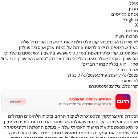
אוכל
מגזין
אנחנו מגייסים
English
X
תרבות
תרבות רשת
לא שירה ולא כתיבה: קרן פלס גילתה את הכישרון הכי גדול שלה
בעוד שהצופים רגילים לראות אותה על במות ענק או סביב שולחן
השופטים, קרן פלס חושפת בסרטון משעשע בחשבון האינסטגרם שלה כי
הכישרון האמיתי שלה טמון בכלל ביכולת אחרת: "כנראה הכישרון הכי גדול
שלי - הוא בכלל לבחור חברים"
אביב דרורי
1/6/2026, 21:24
,עודכן
1/6/2026, 21:25
0
השמעה
קרן פלס. צילום: אינסטגרם
הזמרת והיוצרת
קרן פלס
מוכרת לציבור הרחב בזכות הלהיטים הגדולים
שכתבה והלחינה, אך סרטון שהעלתה לרשתות החברתיות מוכיח שייתכן
כי היא מפספסת את הייעוד האמיתי שלה - בעולם ההפקה והלוגיסטיקה.
פלס שיתפה את עוקביה בתיעוד משעשע מתוך ביתה, שבו היא מציגה