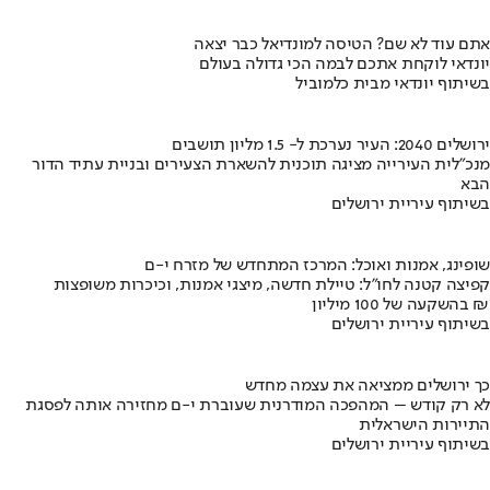
אתם עוד לא שם? הטיסה למונדיאל כבר יצאה
יונדאי לוקחת אתכם לבמה הכי גדולה בעולם
בשיתוף יונדאי מבית כלמוביל
ירושלים 2040: העיר נערכת ל- 1.5 מליון תושבים
מנכ"לית העירייה מציגה תוכנית להשארת הצעירים ובניית עתיד הדור
הבא
בשיתוף עיריית ירושלים
שופינג, אמנות ואוכל: המרכז המתחדש של מזרח י-ם
קפיצה קטנה לחו"ל: טיילת חדשה, מיצגי אמנות, וכיכרות משופצות
בהשקעה של 100 מיליון ₪
בשיתוף עיריית ירושלים
כך ירושלים ממציאה את עצמה מחדש
לא רק קודש – המהפכה המודרנית שעוברת י-ם מחזירה אותה לפסגת
התיירות הישראלית
בשיתוף עיריית ירושלים