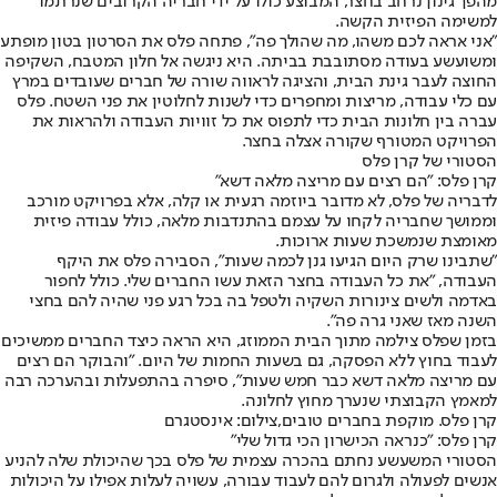
מהפך גינון נרחב בחצר, המבוצע כולו על ידי חבריה הקרובים שנרתמו
למשימה הפיזית הקשה.
"אני אראה לכם משהו, מה שהולך פה", פתחה פלס את הסרטון בטון מופתע
ומשועשע בעודה מסתובבת בביתה. היא ניגשה אל חלון המטבח, השקיפה
החוצה לעבר גינת הבית, והציגה לראווה שורה של חברים שעובדים במרץ
עם כלי עבודה, מריצות ומחפרים כדי לשנות לחלוטין את פני השטח. פלס
עברה בין חלונות הבית כדי לתפוס את כל זוויות העבודה ולהראות את
הפרויקט המטורף שקורה אצלה בחצר.
הסטורי של קרן פלס
קרן פלס: "הם רצים עם מריצה מלאה דשא"
לדבריה של פלס, לא מדובר ביוזמה רגעית או קלה, אלא בפרויקט מורכב
וממושך שחבריה לקחו על עצמם בהתנדבות מלאה, כולל עבודה פיזית
מאומצת שנמשכת שעות ארוכות.
"שתבינו שרק היום הגיעו גנן לכמה שעות", הסבירה פלס את היקף
העבודה, "את כל העבודה בחצר הזאת עשו החברים שלי. כולל לחפור
באדמה ולשים צינורות השקיה ולטפל בה בכל רגע פני שהיה להם בחצי
השנה מאז שאני גרה פה".
בזמן שפלס צילמה מתוך הבית הממוזג, היא הראה כיצד החברים ממשיכים
לעבוד בחוץ ללא הפסקה, גם בשעות החמות של היום. "והבוקר הם רצים
עם מריצה מלאה דשא כבר חמש שעות", סיפרה בהתפעלות ובהערכה רבה
למאמץ הקבוצתי שנערך מחוץ לחלונה.
קרן פלס. מוקפת בחברים טובים,צילום: אינסטגרם
קרן פלס: "כנראה הכישרון הכי גדול שלי"
הסטורי המשעשע נחתם בהכרה עצמית של פלס בכך שהיכולת שלה להניע
אנשים לפעולה ולגרום להם לעבוד עבורה, עשויה לעלות אפילו על היכולות