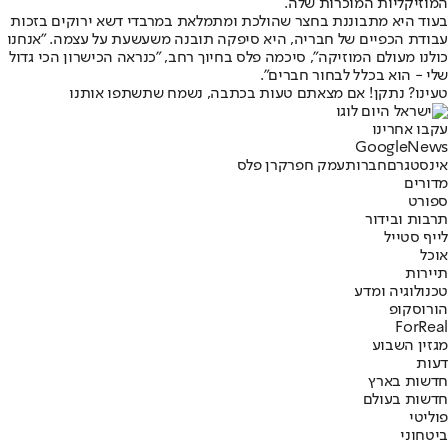
המוזיקליות המוכרות שלה.
בעוד היא מתבוננת בחצר שהולכת ומתמלאת במרבדי דשא ירוקים בזכות
עבודת הכפיים של חבריה, היא סיפקה תובנה משעשעת על עצמה. "אנחנו
כולנו מעולם המוזיקה", סיכמה פלס בחיוך רחב, "כנראה הכישרון הכי גדול
שלי - הוא בכלל לבחור חברים".
טעינו? נתקן! אם מצאתם טעות בכתבה, נשמח שתשתפו אותנו
עקבו אחרינו
G
o
o
g
l
e
News
אינסטגרם
חברות
עמק חפר
קרן פלס
מדורים
ספורט
תרבות ובידור
לייף סטייל
אוכל
תיירות
טכנולוגיה ומדע
הורוסקופ
ForReal
מגזין השבוע
דעות
חדשות בארץ
חדשות בעולם
פוליטי
ביטחוני