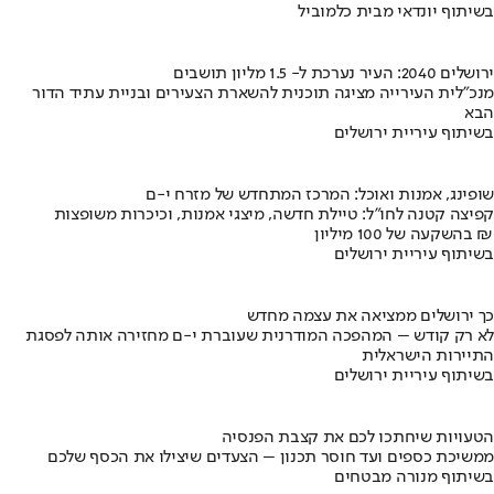
בשיתוף יונדאי מבית כלמוביל
ירושלים 2040: העיר נערכת ל- 1.5 מליון תושבים
מנכ"לית העירייה מציגה תוכנית להשארת הצעירים ובניית עתיד הדור
הבא
בשיתוף עיריית ירושלים
שופינג, אמנות ואוכל: המרכז המתחדש של מזרח י-ם
קפיצה קטנה לחו"ל: טיילת חדשה, מיצגי אמנות, וכיכרות משופצות
בהשקעה של 100 מיליון ₪
בשיתוף עיריית ירושלים
כך ירושלים ממציאה את עצמה מחדש
לא רק קודש – המהפכה המודרנית שעוברת י-ם מחזירה אותה לפסגת
התיירות הישראלית
בשיתוף עיריית ירושלים
הטעויות שיחתכו לכם את קצבת הפנסיה
ממשיכת כספים ועד חוסר תכנון – הצעדים שיצילו את הכסף שלכם
בשיתוף מנורה מבטחים