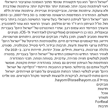
"ישראל היום" הוא גוף תקשורת שנוסד מתוך האמונה שהציבור הישראלי
ראוי לעיתונות טובה יותר, מאוזנת יותר ומדויקת יותר. עיתונות שמדברת
ולא צועקת. עיתונות אמינה, אובייקטיבית ועניינית. עיתונות אחרת וללא
תשלום. המהדורה המודפסת הראשונה פורסמה ב-30 ביולי 2007, וב-2010
הפך "ישראל היום" לעיתון הישראלי בעל שיעור החשיפה הגבוה ביותר בימי
חול. מו"ל העיתון היא ד"ר מרים אדלסון. העורך הראשי הוא עמר לחמנוביץ,
והעורך המייסד הוא עמוס רגב. אתרי האינטרנט של "ישראל היום" בעברית
ובאנגלית, כמו כן היישומונים (אפליקציות) לאנדרואיד ול-iOS, מציגים
חדשות מסביב לשעון, תוכן בלעדי, מבזקים ועדכונים, ניתוחים ופרשנויות,
וידיאו, פודקאסטים ושידורים חיים. פלטפורמות הדיגיטל של "ישראל היום"
כוללות ערוצי חדשות ודעות, תרבות ובידור, לייף סטייל, טכנולוגיה, ספורט,
כלכלה וצרכנות, בריאות, חיילים, אוכל, יהדות, תיירות ורכב. ב-2021 עלו
לאוויר האתר החדש והיישומון החדש של "ישראל היום" בעברית, במטרה
לספק לגולשים חוויה מהירה, עדכנית, בטוחה ונוחה. תכני המהדורה
המודפסת של העיתון זמינים גם באתר, במהדורה יומית מקוונת, ואפשר
לקבל אותם גם בניוזלטר. מועדון ההטבות הייחודי "הקליקה של ישראל
היום" מציע לגולשי האתר הנחות ומבצעים על מוצרים ושירותים. ישראל
היום פתוח להערות, לביקורת ולהצעות לשיפור מקהל הקוראים. פנו אלינו
במייל hayom@israelhayom.co.il.
מבזקים
חדשות
אוכל
תשחץ
ForReal
תרבות