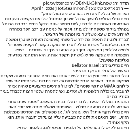
תודה וחג שמח.
pic.twitter.com/DB1NLkGKnk
— הרב אריאב שליטא (@HotSteamIron)
April 1, 2026
העדות של גוזלי: "היא חיה בסרט שהיא מעל החוק"
חיים גוזלי החליט לחשוף את ה"חשבון הפתוח" שלו עם הקצינה בעקבות
האירועים האחרונים. לדבריו, לפני מספר שנים נתקל בנמץ ברחבת הכותל
במהלך ביקור משפחתי. לטענתו, ויכוח על כניסה עם רכב הפך במהרה
לאירוע אלים שיצא משליטה ביוזמתה של הקצינה.
"גברת ולנטינה תפסה את ידה של אשתי (שהציגה תעודת שוטר) ומשכה
אותה באלימות," משחזר גוזלי. "ואז היא צעקה בקשר: 'תקיפת שוטרים'
ולחצה על לחצן המצוקה. תוך דקה הגיעו בערך 50 שוטרים... בשיא
חוצפתה היא צעקה שהיא (אשתי) תקפה אותה. היא התנהגה בפרעות
ואלימות פושעת."
חיים גוזלי,צילום: Bellator Israel
המעצר של גוזלי והנזק התדמיתי
גוזלי מתאר כיצד נמץ הורתה לעצור אותו ואת חמיו המבוגר בטענה שקרית
שתקפו אותה. האירוע הוביל לפרסום עשרות כתבות שהכתימו את שמו
כ"לוחם MMA שתקף שוטרים", לביטול קורסים מקצועיים שהיה אמור
להעביר במכללה הלאומית לשוטרים, ואף להסרת שלטי חוצות לכבודו בעיר
מגוריו בת ים.
התפנית בעלילה הגיעה, לדברי גוזלי, בבית המשפט: "מספר שנים אחרי
האירוע ולנטינה מגיעה לבימ"ש... השופטת שואלת אותה ישירות: 'האם
חיים גוזלי תקף אותך?' היא עונה: 'לא!'. אז מפעילים את הסרטון ממצלמת
הגוף... ושם רואים את ולנטינה מצביעה עליי וצועקת: 'תעצרו אותו, הוא
תקף אותי!'".
חיים גוזלי. יש לו בטן מלאה על ולנטינה נמץ,צילום: בלאטור ישראל