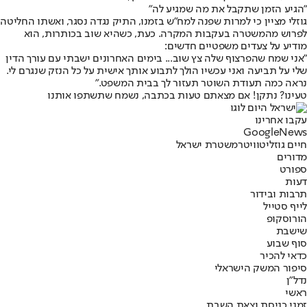
"הגיע הזמן שתקבל את מה שמגיע לה"
גוזלי מציין כי למרות שפנה למח"ש בזמנו, התיק נגדה נסגר, ואשתו החליטה
לפרוש מהמשטרה בעקבות המקרה. כעת, כשהיא שוב בכותרות, הוא
מודיע על צעדים משפטיים חדשים:
"אני שמח שהפרצוף שלה צץ שוב... בימים האחרונים ישבתי עם עורך הדין
שלי על תביעה ואני עכשיו הולך לתבוע אותך אישית על כל הנזק שנגרם לי.
נראה כמה תעודת השוטר תעזור לך בבית המשפט."
טעינו? נתקן! אם מצאתם טעות בכתבה, נשמח שתשתפו אותנו
עקבו אחרינו
G
o
o
g
l
e
News
חיים גוזלי
טוויטר
משטרת ישראל
מדורים
ספורט
דעות
תרבות ובידור
לייף סטייל
הורוסקופ
שישבת
סוף שבוע
כדאי להכיר
סיפור המשק הישראלי
נדל"ן
ראשי
זמני כניסת וצאת השבת