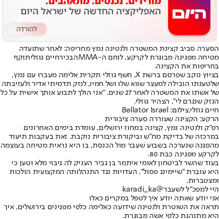
הסערה סביב קצינת המשטרה ולנטינה נמץ מחריפה: לאחר שתועדה
מטיחה מפגינה מבוגרת לקרקע, לוחם ה-
MMA
הבכיר
חיים גוזלי
תוקף
בחריפות את הקצינה.
בציוץ נוקב שפרסם ברשת X, חשף גוזלי תקרית אלימה מעברו עם נמץ,
שלטענתו הובילה למעצר שווא שלו ושל חמיו, לנזק תדמיתי אדיר ולעזיבתה
של אשתו את המשטרה לאחר 27 שנים. "אני הולך לתבוע אותך אישית על כל
הנזק שנגרם לי", הצהיר גוזלי.
חיים גוזלי,צילום: Bellator Israel
הרקע: הקצינה שעוררה סערה ציבורית
רפ"ק ולנטינה נמץ, קצינה במחוז ירושלים, עומדת בימים האחרונים
במרכזה של בדיקת מח"ש וביקורת ציבורית נוקבת. זאת בעקבות תיעוד
מהפגנה שנערכה בשבוע שעבר מול הכנסת, בו היא נראית מטיחה בעוצמה
לקרקע מפגינה כבת 80.
בעוד שהשר לביטחון לאומי איתמר בן גביר העניק לה גיבוי מלא וטען כי
היא עוברת "שיימינג פסול", העדויות נגד התנהלותה המקצועית הולכות
ומצטברות.
היי למפכ"ל לשעבר
@karadi_ka
אני יודע שאתה יודע איך לטפל במקרים כאלו
תראה את השוטרת ולנטינה שידועה כאלימה כלפי מפגינים בירושלים, איך
היא מתנהגת כלפי אשה מבוגרת.