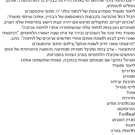
- עם לוחמי גולני שהתארחו באחת הדירות בבניין בו הוא מתגורר, אותם
החליט להפתיע.
ליאור סושרד מפתיע צוות של לוחמי גולני // מתוך אינסטגרם
הכול החל מהודעה בקבוצת הוואטסאפ של הבניין, אותה שיתף סושרד:
"שכנים יקרים, מתנצלים מראש אם יהיה קצת רועש במרפסת שלנו הערב.
מאחרים כאן צוות לוחמי גולני שהשתחררו אחרי לחימה ארוכה".
סושרד מיד פנה אל השכנים ובירר עד איזו שעה ישארו הלוחמים. "הרגשתי
שאני חייב לבוא ולשמח אותם אחרי חודשים ארוכים של לחימה", כתב.
"הרגשתי שאני חייב לשמח אותם",צילום: מתוך אינסטגרם
והתוצאה - ערב צוות שקיבל תפנית מפתיעה והופעה אינטימית של אומן
החושים שקיבלו הלוחמים בערב הצוות במפרסת.
טעינו? נתקן! אם מצאתם טעות בכתבה, נשמח שתשתפו אותנו
ליאור סושרד
מדורים
ספורט
תרבות ובידור
לייף סטייל
אוכל
תיירות
טכנולוגיה ומדע
הורוסקופ
ForReal
מגזין השבוע
דעות
חדשות בארץ