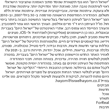
"ישראל היום" הוא גוף תקשורת שנוסד מתוך האמונה שהציבור הישראלי
ראוי לעיתונות טובה יותר, מאוזנת יותר ומדויקת יותר. עיתונות שמדברת
ולא צועקת. עיתונות אמינה, אובייקטיבית ועניינית. עיתונות אחרת וללא
תשלום. המהדורה המודפסת הראשונה פורסמה ב-30 ביולי 2007, וב-2010
הפך "ישראל היום" לעיתון הישראלי בעל שיעור החשיפה הגבוה ביותר בימי
חול. מו"ל העיתון היא ד"ר מרים אדלסון. העורך הראשי הוא עמר לחמנוביץ,
והעורך המייסד הוא עמוס רגב. אתרי האינטרנט של "ישראל היום" בעברית
ובאנגלית, כמו כן היישומונים (אפליקציות) לאנדרואיד ול-iOS, מציגים
חדשות מסביב לשעון, תוכן בלעדי, מבזקים ועדכונים, ניתוחים ופרשנויות,
וידיאו, פודקאסטים ושידורים חיים. פלטפורמות הדיגיטל של "ישראל היום"
כוללות ערוצי חדשות ודעות, תרבות ובידור, לייף סטייל, טכנולוגיה, ספורט,
כלכלה וצרכנות, בריאות, חיילים, אוכל, יהדות, תיירות ורכב. ב-2021 עלו
לאוויר האתר החדש והיישומון החדש של "ישראל היום" בעברית, במטרה
לספק לגולשים חוויה מהירה, עדכנית, בטוחה ונוחה. תכני המהדורה
המודפסת של העיתון זמינים גם באתר, במהדורה יומית מקוונת, ואפשר
לקבל אותם גם בניוזלטר. מועדון ההטבות הייחודי "הקליקה של ישראל
היום" מציע לגולשי האתר הנחות ומבצעים על מוצרים ושירותים. ישראל
היום פתוח להערות, לביקורת ולהצעות לשיפור מקהל הקוראים. פנו אלינו
במייל hayom@israelhayom.co.il.
מבזקים
חדשות
אוכל
תשחץ
ForReal
תרבות