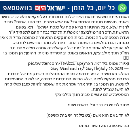
האם הייתם משאירים את הילד שלכם בנוכחות בעל מקצוע כלשהו, שנחשד
באונס, מעשים מגונים והדחת עד? את אמא שלכם, בת הזוג, אחות? סביר
להניח שלא, אבל ההיגיון הבריא פסח על כנסת ישראל - ולא בפעם
הראשונה.
ח"כ חנוך מילביצקי ממפלגת הליכוד נבחר היום לתפקיד יו"ר
ועדת הכספים
של הכנסת. בבית המחוקקים התעוררה מהומה צודקת מאין
כמותה וגם הגולשים ברשתות החברתיות לא נותרו אדישים לחרפה.
לא יאומן: אף לא אחת מהח״כיות של הקואליציה אמרה מילה אחת נגד
חה״כ חנוך מילביצקי, הנאשם באונס ובהטרדה מינית. ההיפך: הן תמכו בו
🤦‍♀️
(איור: עמוס בידרמן, הארץ)
pic.twitter.com/T5AlzzETup
July 29, 2025
— Guy Mashiach (@GayTlv)
הגולש גיא משיח הביע תדהמה סביב ההתנהלות השתקנית של חברות
הכנסת מהקואליציה, שלא הביעו התנגדות לבחירה, או לעצם המועמדות.
למעשה, הן תמכו בו. יוזר אחר אמר את מה שאמור להיות מובן מאליו: זה
לא הישג שצריך לחגוג.
הפסטיבל שהם עושים סביב חנוך מילביצקי
אמור לבייש כל גבר וכל בנאדם שפוי
לא יודע אם הוא אשם (בשביל זה יש בית משפט)
מה שבטוח: הוא חשוד באונס