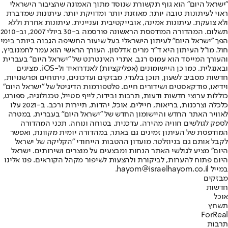
"ישראל היום" הוא גוף תקשורת שנוסד מתוך האמונה שהציבור הישראלי
ראוי לעיתונות טובה יותר, מאוזנת יותר ומדויקת יותר. עיתונות שמדברת
ולא צועקת. עיתונות אמינה, אובייקטיבית ועניינית. עיתונות אחרת וללא
תשלום. המהדורה המודפסת הראשונה פורסמה ב-30 ביולי 2007, וב-2010
הפך "ישראל היום" לעיתון הישראלי בעל שיעור החשיפה הגבוה ביותר בימי
חול. מו"ל העיתון היא ד"ר מרים אדלסון. העורך הראשי הוא עמר לחמנוביץ,
והעורך המייסד הוא עמוס רגב. אתרי האינטרנט של "ישראל היום" בעברית
ובאנגלית, כמו כן היישומונים (אפליקציות) לאנדרואיד ול-iOS, מציגים
חדשות מסביב לשעון, תוכן בלעדי, מבזקים ועדכונים, ניתוחים ופרשנויות,
וידיאו, פודקאסטים ושידורים חיים. פלטפורמות הדיגיטל של "ישראל היום"
כוללות ערוצי חדשות ודעות, תרבות ובידור, לייף סטייל, טכנולוגיה, ספורט,
כלכלה וצרכנות, בריאות, חיילים, אוכל, יהדות, תיירות ורכב. ב-2021 עלו
לאוויר האתר החדש והיישומון החדש של "ישראל היום" בעברית, במטרה
לספק לגולשים חוויה מהירה, עדכנית, בטוחה ונוחה. תכני המהדורה
המודפסת של העיתון זמינים גם באתר, במהדורה יומית מקוונת, ואפשר
לקבל אותם גם בניוזלטר. מועדון ההטבות הייחודי "הקליקה של ישראל
היום" מציע לגולשי האתר הנחות ומבצעים על מוצרים ושירותים. ישראל
היום פתוח להערות, לביקורת ולהצעות לשיפור מקהל הקוראים. פנו אלינו
במייל hayom@israelhayom.co.il.
מבזקים
חדשות
אוכל
תשחץ
ForReal
תרבות