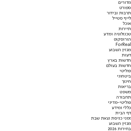
מדורים
ספורט
תרבות ובידור
לייף סטייל
אוכל
תיירות
טכנולוגיה ומדע
הורוסקופ
ForReal
מגזין השבוע
דעות
חדשות בארץ
חדשות בעולם
פוליטי
ביטחוני
חינוך
בריאות
משפט
תחבורה
פוליטי-מדיני
כללי ומידע
דף הבית
זמני כניסת וצאת שבת
מגזין השבוע
בחירות 2026