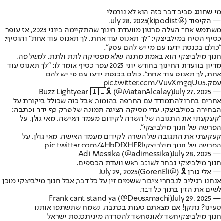
מי שחוגג סביב דבר כזה הוא לא נורמלי
— הקיפוד (@kipodist)
July 28, 2025
משתמש אחר העלה סרטון מוועדת חינוך שהתקיימה ביוני 2023, אז עופר
כסיף הטיח במילביצקי: "לך תאנוס עוד אחת, לך תאנוס עוד אחת" והוסיף:
"כולם בכנסת ידעו עם מי יש להם עסק".
חנוך מילביצקי הוא באמת מתנה שלא מפסיקה לתת ולתת. למשל פה,
מדיון בוועדת החינוך בחודש יוני 2023 עפר כסיף אומר לו: "לך תאנוס עוד
אחת, לך תאנוס עוד אחת". כולם בכנסת ידעו עם מי יש להם
עסק.
pic.twitter.com/VuvXmgqUu5
July 27, 2025
— Buzz Lightyear 🇮🇱🎗 (@MatanAlcalay)
אחרים בחרו להתמודד עם החרפה בהומור, אבל כזה שכולל ביקורת על
הבחירה במילביצקי. עדי מסיקה הציגה תמונה של פרק כף ידה וכתבה:
"קעקעתי את התגובה של השרה לקידום מעמד האישה, מאי גולן, על
הפרשה של חנוך מילביצקי".
קעקעתי את התגובה של השרה לקידום מעמד האישה, מאי גולן, על
הפרשה של חנוך מילביצקי
pic.twitter.com/4HbDfXHERl
July 28, 2025
— Adi Messika (@adimessika)
חנוך מילביצקי נבחר לשוכב ראש וועדת הכספים.
— אלי גורן 🎗 (@GorenEli)
July 29, 2025
אנחנו רגילים לנבחרי ציבור ששמים זין על כל דבר, אבל חנוך מילביצקי מוכן
לשים את הזין בתוך כל דבר.
July 29, 2025
— Frank cant stand ya (@Deusxmachi)
טעינו? נתקן! אם מצאתם טעות בכתבה, נשמח שתשתפו אותנו
חנוך מילביצקי
חשד לאונס
חשד להטרדה מינית
כנסת ישראל