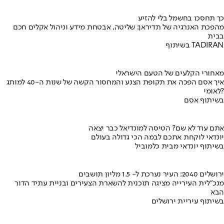
כך תחסכו בחשמל בלי להזיע
מהפכת האנרגיה של תדיראן: שליטה, אבטחת מידע וניהול אקלים חכם
בבית
בשיתוף TADIRAN
מאחורי הקלעים של הטעם הישראלי
איך אסם הפכה את תקופת הצנע והמחסור הקשה של שנות ה-40 למותג
לאומי?
בשיתוף אסם
אתם עוד לא שם? הטיסה למונדיאל כבר יצאה
יונדאי לוקחת אתכם לבמה הכי גדולה בעולם
בשיתוף יונדאי מבית כלמוביל
ירושלים 2040: העיר נערכת ל- 1.5 מליון תושבים
מנכ"לית העירייה מציגה תוכנית להשארת הצעירים ובניית עתיד הדור
הבא
בשיתוף עיריית ירושלים