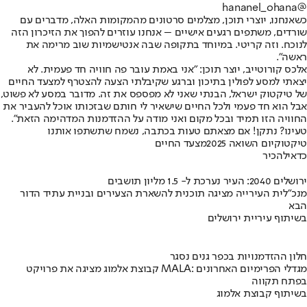
@hananel_ohana
כשאנחנו, יוצרי תוכן, מצלמים סרטונים מהמקומות האלה, מדברים עם
שורדים, משתפים רגעים אישיים – אנחנו עוזרים להפוך את הזיכרון הזה
לנוכח. וזה קריטי. במיוחד בתקופה שבה אנטישמיות שוב מרימה את
ראשה".
אלכס קורוטייב, יוצר תוכן: "אני באמת עובר פה חוויה חד פעמית. לא
יצאתי למסע לפולין בתיכון וברגע שקיבלתי הצעה להצטרף למצעד החיים
של טיקטוק ישראל, הבנתי שאני לא מפספס את זה. מדובר במסע לא פשוט,
אבל הוא חד פעמי ולכל החיים שישאיר לי חותם שבזכותו אוכל להעביר את
החוויה הזו תמיד ובכל מקום ואני מודה על ההזדמנות המדהימה הזאת".
טעינו? נתקן! אם מצאתם טעות בכתבה, נשמח שתשתפו אותנו
טיקטוק
יום השואה 2025
מצעד החיים
כדאי
להכיר
ירושלים 2040: העיר נערכת ל- 1.5 מליון תושבים
מנכ"לית העירייה מציגה תוכנית להשארת הצעירים ובניית עתיד הדור
הבא
בשיתוף עיריית ירושלים
חלון ההזדמנויות בכפר גנים נסגר
קבוצת אלמוג מציגה את פרויקט MALA: מגדלי הפרימיום האחרונים
בפתח תקווה
בשיתוף קבוצת אלמוג