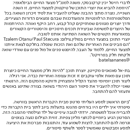
לדברי רויטל יכין קרקובסקי, משנה למנכ״ל מצעד החיים הבינלאומי:
"היוזמה להביא את יוצרי התוכן של טיקטוק למצעד החיים, זו השנה
השנייה, נוצרה מתוך ההבנה שעלינו להעביר את לפיד זיכרון השואה בכל
הפלטפורמות הרלוונטיות והמעודכנות שבהם נמצאים הדורות הצעירים,
ודרך יוצרים מגוונים שמחזיקים קהל קבוע, רחב היקף ואוהד. ההירתמות
של היוצרים למשימה שביצירת תכנים חינוכיים והיסטוריים הקשורים
במאורעות הקשים של השואה הפתיעה אותנו לטובה.
יוצרי התוכן במצעד החיים בפולין,צילום: Tzalem Otanu/Paul Stecura
"הם מבינים את האחריות שלהם ואת הזכות שנפלה בחלקם לצאת איתנו
למצעד החיים, ללמוד על העבר, להיפגש פנים אל מול פנים עם שורדי שואה
ולקחת חלק בפרויקט".
@batelsananes
בת-אל סאנאניס מקייטן, יוצרת תוכן: "להיות חלק ממצעד החיים כיוצרת
תוכן עם מאות אלפי עוקבים זו זכות עצומה ואחריות כבדה. אני רגילה
ליצור תוכן יומיומי מהצד הקליל והמצחיק ודווקא מהמקום הזה, הרגשתי
שאני יכולה להעביר את סיפור העם היהודי בשואה בצורה שתיגע באנשים
ותעזור להם להתחבר.
"ביום הראשון למסע העליתי סרטון מבית הקברות הראשון בוורשה.
סיפרתי איך ילדים היו בורחים מהגטו בתעלות ביוב לתוך בית הקברות כדי
להבריח אוכל למשפחה. ירדתי לגובה עיניים של ילד וצילמתי מהגובה הזה.
הסרטון הגיע ביומיים לכחצי מליון צפיות. זווית הצילום נגעה בצופים
וגרמה להם להתחבר, לרצות לשמוע עוד, והתגובות מברכות את היציעה
למסע ומבקשים שאמשיך לספר ולשתף סיפורים.