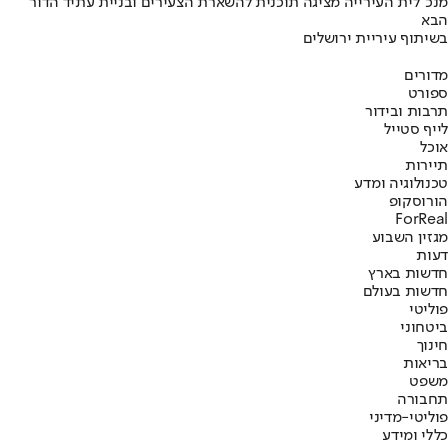
מנכ"לית העירייה מציגה תוכנית להשארת הצעירים ובניית עתיד הדור
הבא
בשיתוף עיריית ירושלים
מדורים
ספורט
תרבות ובידור
לייף סטייל
אוכל
תיירות
טכנולוגיה ומדע
הורוסקופ
ForReal
מגזין השבוע
דעות
חדשות בארץ
חדשות בעולם
פוליטי
ביטחוני
חינוך
בריאות
משפט
תחבורה
פוליטי-מדיני
כללי ומידע