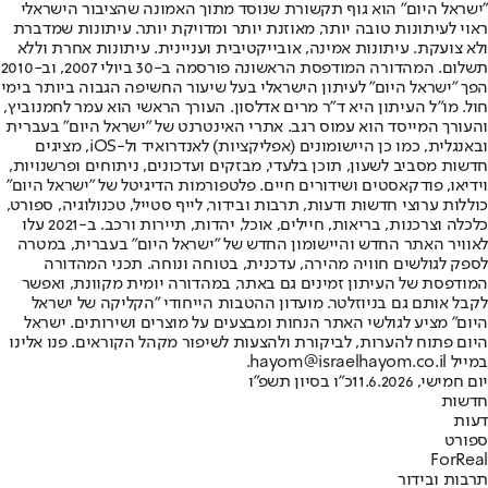
"ישראל היום" הוא גוף תקשורת שנוסד מתוך האמונה שהציבור הישראלי
ראוי לעיתונות טובה יותר, מאוזנת יותר ומדויקת יותר. עיתונות שמדברת
ולא צועקת. עיתונות אמינה, אובייקטיבית ועניינית. עיתונות אחרת וללא
תשלום. המהדורה המודפסת הראשונה פורסמה ב-30 ביולי 2007, וב-2010
הפך "ישראל היום" לעיתון הישראלי בעל שיעור החשיפה הגבוה ביותר בימי
חול. מו"ל העיתון היא ד"ר מרים אדלסון. העורך הראשי הוא עמר לחמנוביץ,
והעורך המייסד הוא עמוס רגב. אתרי האינטרנט של "ישראל היום" בעברית
ובאנגלית, כמו כן היישומונים (אפליקציות) לאנדרואיד ול-iOS, מציגים
חדשות מסביב לשעון, תוכן בלעדי, מבזקים ועדכונים, ניתוחים ופרשנויות,
וידיאו, פודקאסטים ושידורים חיים. פלטפורמות הדיגיטל של "ישראל היום"
כוללות ערוצי חדשות ודעות, תרבות ובידור, לייף סטייל, טכנולוגיה, ספורט,
כלכלה וצרכנות, בריאות, חיילים, אוכל, יהדות, תיירות ורכב. ב-2021 עלו
לאוויר האתר החדש והיישומון החדש של "ישראל היום" בעברית, במטרה
לספק לגולשים חוויה מהירה, עדכנית, בטוחה ונוחה. תכני המהדורה
המודפסת של העיתון זמינים גם באתר, במהדורה יומית מקוונת, ואפשר
לקבל אותם גם בניוזלטר. מועדון ההטבות הייחודי "הקליקה של ישראל
היום" מציע לגולשי האתר הנחות ומבצעים על מוצרים ושירותים. ישראל
היום פתוח להערות, לביקורת ולהצעות לשיפור מקהל הקוראים. פנו אלינו
במייל hayom@israelhayom.co.il.
יום חמישי, 11.6.2026
כ"ו בסיון תשפ"ו
חדשות
דעות
ספורט
ForReal
תרבות ובידור