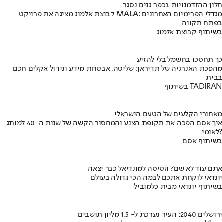
חלון ההזדמנויות בכפר גנים נסגר
קבוצת אלמוג מציגה את פרויקט MALA: מגדלי הפרימיום האחרונים
בפתח תקווה
בשיתוף קבוצת אלמוג
כך תחסכו בחשמל בלי להזיע
מהפכת האנרגיה של תדיראן: שליטה, אבטחת מידע וניהול אקלים חכם
בבית
בשיתוף TADIRAN
מאחורי הקלעים של הטעם הישראלי
איך אסם הפכה את תקופת הצנע והמחסור הקשה של שנות ה-40 למותג
לאומי?
בשיתוף אסם
אתם עוד לא שם? הטיסה למונדיאל כבר יצאה
יונדאי לוקחת אתכם לבמה הכי גדולה בעולם
בשיתוף יונדאי מבית כלמוביל
ירושלים 2040: העיר נערכת ל- 1.5 מליון תושבים