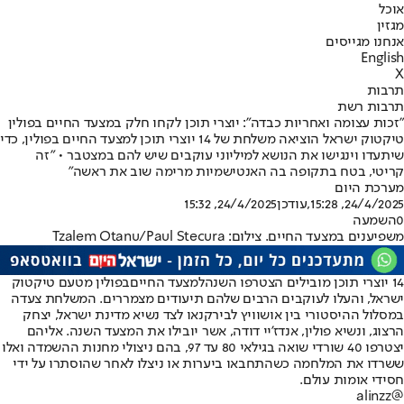
אוכל
מגזין
אנחנו מגייסים
English
X
תרבות
תרבות רשת
"זכות עצומה ואחריות כבדה": יוצרי תוכן לקחו חלק במצעד החיים בפולין
טיקטוק ישראל הוציאה משלחת של 14 יוצרי תוכן למצעד החיים בפולין, כדי
שיתעדו וינגישו את הנושא למיליוני עוקבים שיש להם במצטבר • "זה
קריטי, בטח בתקופה בה האנטישמיות מרימה שוב את ראשה"
מערכת היום
24/4/2025, 15:28
,עודכן
24/4/2025, 15:32
0
השמעה
משפיענים במצעד החיים. צילום: Tzalem Otanu/Paul Stecura
14 יוצרי תוכן מובילים הצטרפו השנה
למצעד החיים
בפולין מטעם טיקטוק
ישראל, והעלו לעוקבים הרבים שלהם תיעודים מצמררים. המשלחת צעדה
במסלול ההיסטורי בין אושוויץ לבירקנאו לצד נשיא מדינת ישראל, יצחק
הרצוג, ונשיא פולין, אנדז'יי דודה, אשר יובילו את המצעד השנה. אליהם
יצטרפו 40 שורדי שואה בגילאי 80 עד 97, בהם ניצולי מחנות ההשמדה ואלו
ששרדו את המלחמה כשהתחבאו ביערות או ניצלו לאחר שהוסתרו על ידי
חסידי אומות עולם.
@alinzz