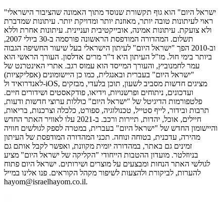
"ישראל היום" הוא גוף תקשורת שנוסד מתוך האמונה שהציבור הישראלי
ראוי לעיתונות טובה יותר, מאוזנת יותר ומדויקת יותר. עיתונות שמדברת
ולא צועקת. עיתונות אמינה, אובייקטיבית ועניינית. עיתונות אחרת וללא
תשלום. המהדורה המודפסת הראשונה פורסמה ב-30 ביולי 2007,
וב-2010 הפך "ישראל היום" לעיתון הישראלי בעל שיעור החשיפה הגבוה
ביותר בימי חול. מו"ל העיתון היא ד"ר מרים אדלסון. העורך הראשי הוא
עמר לחמנוביץ, והעורך המייסד הוא עמוס רגב. אתרי האינטרנט של
"ישראל היום" בעברית ובאנגלית, כמו כן היישומונים (אפליקציות)
לאנדרואיד ול-iOS, מציגים חדשות מסביב לשעון, תוכן בלעדי, מבזקים
ועדכונים, ניתוחים ופרשנויות, וידיאו, פודקאסטים ושידורים חיים.
פלטפורמות הדיגיטל של "ישראל היום" כוללות ערוצי חדשות ודעות,
תרבות ובידור, לייף סטייל, טכנולוגיה, ספורט, כלכלה וצרכנות, בריאות,
חיילים, אוכל, יהדות, תיירות ורכב. ב-2021 עלו לאוויר האתר החדש
והיישומון החדש של "ישראל היום" בעברית, במטרה לספק לגולשים חוויה
מהירה, עדכנית, בטוחה ונוחה. תכני המהדורה המודפסת של העיתון
זמינים גם באתר, במהדורה יומית מקוונת, ואפשר לקבל אותם גם
בניוזלטר. מועדון ההטבות הייחודי "הקליקה של ישראל היום" מציע
לגולשי האתר הנחות ומבצעים על מוצרים ושירותים. ישראל היום פתוח
להערות, לביקורת ולהצעות לשיפור מקהל הקוראים. פנו אלינו במייל
hayom@israelhayom.co.il.