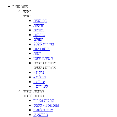
ניווט מהיר
ראשי
ראשי
דף הבית
חדשות
כלכלה
צרכנות
העולם
בחירות 2026
וידאו פלוס
דעות
העיתון היומי
מדורים נוספים
מדורים נוספים
- נדל"ן
- חיילים
- יהדות
- לימודים
תרבות ובידור
תרבות ובידור
תרבות ובידור
סלבס - ForReal
מעריב לנוער
הורוסקופ