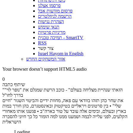
משרות פתוחות
פרסמו אצלנו
פרסום מודעות אבל
הרשמה לניוזלטרים
הצהרת נגישות
תנאי שימוש
מדיניות פרטיות
תמיכה טכנית - SmartTV
RSS
צור קשר
Israel Hayom in English
אזור המשחקים החדש
Your browser doesn’t support HTML5 audio
0
שיתוף כתבה
"הזאתי שנהיית מצליחה בעולם" - כוכב הרשת שמגלם את "נופר לוי"
בדרך לחו"ל
את שחר כהן תזהו בוודאי עם פאה, מחוות ידיים והביטוי השגור "חיים
שלי" • בין סרטונים ויראליים בטיקטוק ובאינסטגרם, כהן חורך במות
בארץ ובעולם, ובימים אלה עובד על טור בארה"ב • פגשנו אותו מאחורי
הקלעים, לפני עלייה לבמה ושמענו ממנו למה הומור כל כך חיוני להסברה
הישראלית
Loading...