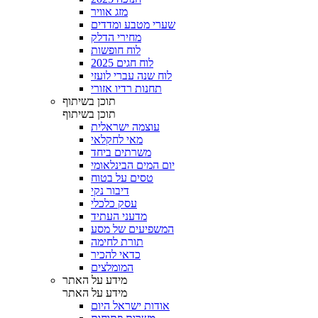
מזג אוויר
שערי מטבע ומדדים
מחירי הדלק
לוח חופשות
לוח חגים 2025
לוח שנה עברי לועזי
תחנות רדיו אזורי
תוכן בשיתוף
תוכן בשיתוף
עוצמה ישראלית
מאי לחקלאי
משרתים ביחד
יום המים הבינלאומי
טסים על בטוח
דיבור נקי
עסק כלכלי
מדעני העתיד
המשפיעים של מסע
תורת לחימה
כדאי להכיר
המומלצים
מידע על האתר
מידע על האתר
אודות ישראל היום