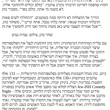
בינינו". אחת הדמויות הדומיננטיות בארסנל הקומי שלו היא "נופר לוי",
דמות שהפכה לאייקון תרבותי בקרב עוקביו. "כולם יכולים להתחבר אליה.
לא משנה מי אתה, כולם נופר", מסביר כהן.
הדרך אל ההצלחה לא הייתה סוגה בשושנים. "התחלתי לשים פאות
וקיבלתי תגובות שנאה: 'אתה בלתי נסבל, אתה קרינג׳'", משחזר כהן.
"אבל אמרתי לעצמי שיש כאן משהו מיוחד ואני חייב להמשיך את זה".
שחר כהן, צילום: עמית נעים
עם עליית המתיחות הביטחונית, זיהה כהן הזדמנות לנצל את הפלטפורמה
שיצר לטובת הסברה ישראלית, אך בדרכו הייחודית: "לקחתי את כל
התוכן שלי ופשוט עשיתי את הדמויות והסברתי מה קורה בישראל, אבל
בצורה קומית. איך אמריקאית וישראלית באזעקה מגיבות". לדבריו,
"לפעמים עבודת הסברה כזו יותר טובה מלעמוד מול המצלמה ולומר 'היי,
אנחנו סובלים'. זה מאוד חשוב אבל זה לא התפקיד שלי. אני קומיקאי".
כיום, כהן מנהל חשבונות מצליחים בפלטפורמות הדיגיטליות — 133 אלף
עוקבים בטיקטוק ו-130 אלף באינסטגרם, כשבמקביל יוצא לסיבוב
הופעות במדינות רבות, ביניהן קנדה, ארה"ב ודרום אמריקה. לאחרונה
הצליח למלא שני מופעי סולד אאוט בלונדון במסגרת Jew-ISH Comedy
Night – אירוע קומי שכל הכנסותיו נתרמו לבית הלוחם, ובימים אלה
מתכנן את הטור שלו בארה"ב, לאחר שהוציא ויזת אמן. האמביציות שלו
לעתיד ברורות: "אני רוצה לעשות את הדמות של זאתי במשרד, זאתי
מחופשת לידה, זאתי האמא. בא לי לגעת בכל האנשים בעם, לגרום להם
לצחוק, וזו המשימה שלי".