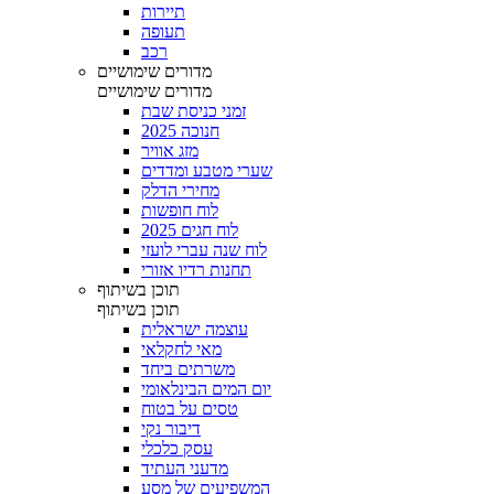
תיירות
תעופה
רכב
מדורים שימושיים
מדורים שימושיים
זמני כניסת שבת
חנוכה 2025
מזג אוויר
שערי מטבע ומדדים
מחירי הדלק
לוח חופשות
לוח חגים 2025
לוח שנה עברי לועזי
תחנות רדיו אזורי
תוכן בשיתוף
תוכן בשיתוף
עוצמה ישראלית
מאי לחקלאי
משרתים ביחד
יום המים הבינלאומי
טסים על בטוח
דיבור נקי
עסק כלכלי
מדעני העתיד
המשפיעים של מסע