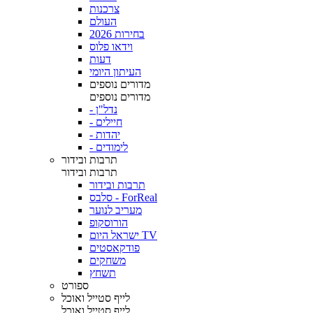
צרכנות
העולם
בחירות 2026
וידאו פלוס
דעות
העיתון היומי
מדורים נוספים
מדורים נוספים
- נדל"ן
- חיילים
- יהדות
- לימודים
תרבות ובידור
תרבות ובידור
תרבות ובידור
סלבס - ForReal
מעריב לנוער
הורוסקופ
ישראל היום TV
פודקאסטים
משחקים
תשחץ
ספורט
לייף סטייל ואוכל
לייף סטייל ואוכל