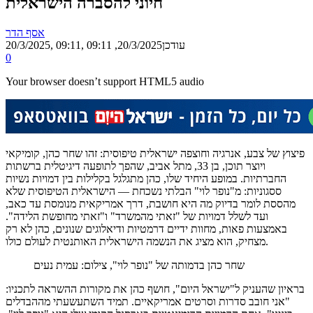
חיוני להסברה הישראלית
אסף הדר
, עודכן
20/3/2025, 09:11
20/3/2025, 09:11
0
Your browser doesn’t support HTML5 audio
פיצוץ של צבע, אנרגיה וחוצפה ישראלית טיפוסית: זהו שחר כהן, קומיקאי
ויוצר תוכן, בן 33, מתל אביב, שהפך לתופעה דיגיטלית ברשתות
החברתיות. במופע היחיד שלו, כהן מתגלגל בקלילות בין דמויות נשיות
ססגוניות: מ"נופר לוי" הבלתי נשכחת — הישראלית הטיפוסית שלא
מהססת לומר בדיוק מה היא חושבת, דרך אמריקאית מנומסת עד כאב,
ועד לשלל דמויות של "זאתי מהמשרד" ו"זאתי מחופשת הלידה".
באמצעות פאות, מחוות ידיים דרמטיות ודיאלוגים שנונים, כהן לא רק
מצחיק, הוא מציג את הנשמה הישראלית האותנטית לעולם כולו.
שחר כהן בדמותה של "נופר לוי", צילום: עמית נעים
בראיון שהעניק ל"ישראל היום", חושף כהן את מקורות ההשראה לתכניו:
"אני חובב סדרות וסרטים אמריקאיים. תמיד השתעשעתי מההבדלים