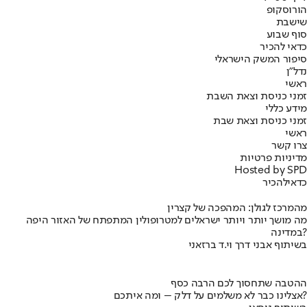
הורוסקופ
שישבת
סוף שבוע
כדאי להכיר
סיפור המשק הישראלי
נדל"ן
ראשי
זמני כניסת וצאת השבת
מידע כללי
זמני כניסת וצאת שבת
ראשי
צרו קשר
מדיניות פרטיות
Hosted by SPD
כדאי
להכיר
מהמרכז לגולן: המהפכה של קצרין
מה מושך יותר ויותר ישראלים למטרופולין המתפתח של האזור היפה
במדינה?
בשיתוף אבני דרך וי.ד ברזאני
ההטבה שתחסוך לכם הרבה כסף
אצלינו כבר לא משלמים על דלק – ומה איתכם?