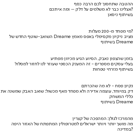
ההטבה שתחסוך לכם הרבה כסף
אצלינו כבר לא משלמים על דלק – ומה איתכם?
בשיתוף ניסאן
מי מפחד מ-200 מעלות?
השואב-שוטף החדש של Dreame מציג: ניקיון מקסימלי באפס מאמץ
בשיתוף Dreame
בזמן שהצפון נאבק, הסיוע הגיע מכיוון מפתיע
בעלי עסקים מספרים - זה המענק הכספי שעוזר לנו לחזור למסלול
בשיתוף מזרחי טפחות
נקיון פסח - לא מה שהכרתם
דק במיוחד, עוצמה אדירה ולא מפחד מאף מכשול: שואב האבק שמשנה את
כללי המשחק
בשיתוף Dreame
מהמרכז לגולן: המהפכה של קצרין
מה מושך יותר ויותר ישראלים למטרופולין המתפתח של האזור היפה
במדינה?