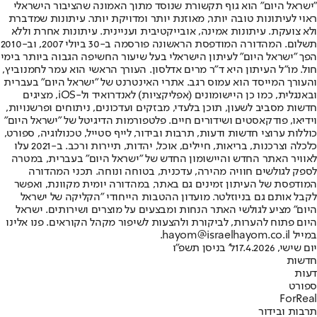
"ישראל היום" הוא גוף תקשורת שנוסד מתוך האמונה שהציבור הישראלי
ראוי לעיתונות טובה יותר, מאוזנת יותר ומדויקת יותר. עיתונות שמדברת
ולא צועקת. עיתונות אמינה, אובייקטיבית ועניינית. עיתונות אחרת וללא
תשלום. המהדורה המודפסת הראשונה פורסמה ב-30 ביולי 2007, וב-2010
הפך "ישראל היום" לעיתון הישראלי בעל שיעור החשיפה הגבוה ביותר בימי
חול. מו"ל העיתון היא ד"ר מרים אדלסון. העורך הראשי הוא עמר לחמנוביץ,
והעורך המייסד הוא עמוס רגב. אתרי האינטרנט של "ישראל היום" בעברית
ובאנגלית, כמו כן היישומונים (אפליקציות) לאנדרואיד ול-iOS, מציגים
חדשות מסביב לשעון, תוכן בלעדי, מבזקים ועדכונים, ניתוחים ופרשנויות,
וידיאו, פודקאסטים ושידורים חיים. פלטפורמות הדיגיטל של "ישראל היום"
כוללות ערוצי חדשות ודעות, תרבות ובידור, לייף סטייל, טכנולוגיה, ספורט,
כלכלה וצרכנות, בריאות, חיילים, אוכל, יהדות, תיירות ורכב. ב-2021 עלו
לאוויר האתר החדש והיישומון החדש של "ישראל היום" בעברית, במטרה
לספק לגולשים חוויה מהירה, עדכנית, בטוחה ונוחה. תכני המהדורה
המודפסת של העיתון זמינים גם באתר, במהדורה יומית מקוונת, ואפשר
לקבל אותם גם בניוזלטר. מועדון ההטבות הייחודי "הקליקה של ישראל
היום" מציע לגולשי האתר הנחות ומבצעים על מוצרים ושירותים. ישראל
היום פתוח להערות, לביקורת ולהצעות לשיפור מקהל הקוראים. פנו אלינו
במייל hayom@israelhayom.co.il.
יום שישי, 17.4.2026
ל' בניסן תשפ"ו
חדשות
דעות
ספורט
ForReal
תרבות ובידור