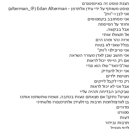
הצגת פוסט זה באינסטגרם
פוסט משותף על ידי ‏‎עידן אלתרמן • Edan Alterman‎‏ (@‏‎alterman_‎‏)
אני לבן ו-"ווק"
אני מסתובב בקמפוסים
וחוזר על הסיסמה
אבל בבקשה,
אל תשאלו אותי
איזה נהר ומהו הים
בגלל שאני לא בטוח
אני פריבילגי ו"ווק"
אני חושב שבן לאדן מעורר השראה
אם רק הייתי יכול לראות
שה"ג'יהאד" שלו הוא נגדי
אני יכול להצדיק
חטיפת ילדים
רק כדי לקבל לייקים
אבל אני לא יכול לראות
שבקרוב הבדיחה תהיה עליי
טעינו? נתקן! אם מצאתם טעות בכתבה, נשמח שתשתפו אותנו
בן לאדן
מלחמת חרבות ברזל
עידן אלתרמן
פרו פלשתיני
מדורים
ספורט
דעות
תרבות ובידור
לייף סטייל