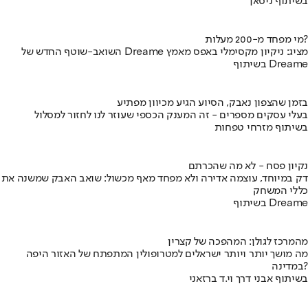
בשיתוף ניסאן
מי מפחד מ-200 מעלות?
השואב-שוטף החדש של Dreame מציג: ניקיון מקסימלי באפס מאמץ
בשיתוף Dreame
בזמן שהצפון נאבק, הסיוע הגיע מכיוון מפתיע
בעלי עסקים מספרים - זה המענק הכספי שעוזר לנו לחזור למסלול
בשיתוף מזרחי טפחות
נקיון פסח - לא מה שהכרתם
דק במיוחד, עוצמה אדירה ולא מפחד מאף מכשול: שואב האבק שמשנה את
כללי המשחק
בשיתוף Dreame
מהמרכז לגולן: המהפכה של קצרין
מה מושך יותר ויותר ישראלים למטרופולין המתפתח של האזור היפה
במדינה?
בשיתוף אבני דרך וי.ד ברזאני