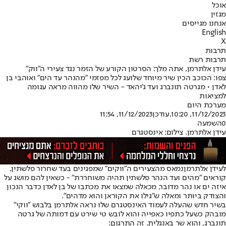
אוכל
מגזין
אנחנו מגייסים
English
X
תרבות
תרבות רשת
עידן אלתרמן, אתה מלך: הסרטון הקורע של הזמר נגד צעירי ה"ווק"
צפו: הכוכב הכין שיר מיוחד שלועג לכל מפזמי "מהנהר עד הים" ואוהבי בן
לאדן • מגרטה תונברג ועד ג'יהאד - השיר שלו מהווה מראה עגומה
למציאות
מערכת היום
11/12/2023, 10:20
,עודכן
11/12/2023, 11:54
0
השמעה
עידן אלתרמן. צילום: אינסטגרם
לעידן אלתרמן
נמאס מהצעירים ה"ווקים" שמפגינים בעד שחרור פלשתין,
קוראים "מהים ועד הנהר פלשתין תהיה משוחררת" - כשאין להם מושג על
איזה ים או נהר מדובר, מכאלה שמצאו את מכתבו של בן לאדן כדבר הנכון
והצודק ביותר ומאלה ש"גילו את הקוראן והוא מדהים".
בשיר חדש שהעלה לעמוד האינסטגרם שלו נראה אלתרמן בלבוש "ווקי"
מובהק כשעל כתפיו כאפייה והוא לובש טי שירט עם דמותה של גרטה
תונברג, והוא שר באנגלית. זה התרגום: