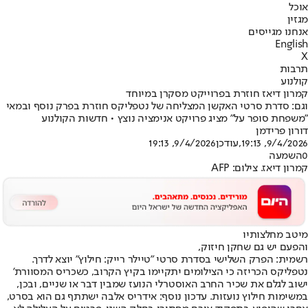
אוכל
מגזין
אנחנו מגייסים
English
X
תרבות
קולנוע
קמרון דיאז חוזרת בפרוייקט מסקרן במיוחד
וגם: סדרת סרטי האקשן המצליחה של נטפליקס חוזרת בפרק נוסף ובמאי
"משפחת סופר על" מציג פרויקט אנימציה נוצץ • חדשות הקולנוע
דורון פרידמן
9/4/2026, 19:13
,עודכן
9/4/2026, 19:13
0
השמעה
קמרון דיאז. צילום: AFP
מיטב מחלצותיו
והפעם יש גם שחקן חיזוק,
רשמית: הפרק השלישי בסדרת סרטי "טיילר רייק: חילוץ" יוצא לדרך.
נטפליקס הכריזה כי הצילומים יתקיימו בקיץ הקרוב, כשכריס המסוורת'
ישוב לגלם את שכיר החרב האוסטרלי הנועז שמבין דבר או שניים, ובכן,
במשימות חילוץ נועזות. עדכון נוסף: אידריס אלבה ישתתף גם הוא בסרט,