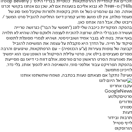
זוכרים את קומדיית ההרפתקאות "כנופיית בברלי הילס" ("Troop Beverly
Hills") מ-1989? לא נבוא אליכם בטענות אם לא, שכן גם אנחנו בקושי זכרנו
אותה. מה גם שהסרט כשל אז חזק בקופות ולמרות שקיבל מאז סוג של
מעמד פולחן, אין לנו מושג מדוע קמרון דיאז החליטה להוביל סרט המשך /
ריבוט שלו, אבל הנה אנחנו כאן.
בהפקה המקורית כיכבה שלי לונג ("חופשי על הבר") כגרושה טרייה
ועשירה מבברלי הילס, שרוצה להוכיח לעצמה ולאקס שלה שהיא לא תלויה
באף אחד, בטח לא בגבר אמיד ושוביניסטי, ושהיא לגמרי מסוגלת לתפוס
פיקוד על חייה. על הדרך היא מקבלת על עצמה את המשימה להוביל
קבוצה של צופות צעירות (ע"ע הכנופיה) - עם הרפתקאות, שיגועים והרבה
מסרים מעצימים בילט אין. פרטי עלילת הסיקוול או האופן שבו הוא ימשיך
את מאורעות הסרט הראשון טרם פורסמו, אולם דווח כי דיאז גם מסייעת
בהפקת הפרויקט עבור אולפני סוני, והשאיפה היא להפוך אותו, בלי נדר,
לזיכיון מתמשך.
טעינו? נתקן! אם מצאתם טעות בכתבה, נשמח שתשתפו אותנו
עקבו אחרינו
G
o
o
g
l
e
News
סרטים
קולנוע
מדורים
ספורט
דעות
תרבות ובידור
לייף סטייל
הורוסקופ