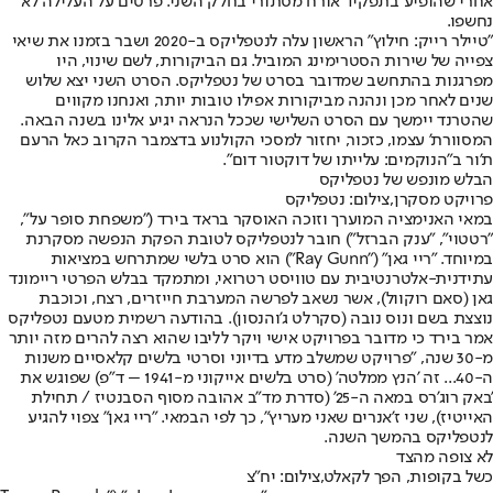
אחרי שהופיע בתפקיד אורח מסתורי בחלק השני. פרטים על העלילה לא
נחשפו.
"טיילר רייק: חילוץ" הראשון עלה לנטפליקס ב-2020 ושבר בזמנו את שיאי
צפייה של שירות הסטרימינג המוביל. גם הביקורות, לשם שינוי, היו
מפרגנות בהתחשב שמדובר בסרט של נטפליקס. הסרט השני יצא שלוש
שנים לאחר מכן ונהנה מביקורות אפילו טובות יותר, ואנחנו מקווים
שהטרנד יימשך עם הסרט השלישי שככל הנראה יגיע אלינו בשנה הבאה.
המסוורת' עצמו, כזכור, יחזור למסכי הקולנוע בדצמבר הקרוב כאל הרעם
ת'ור ב"הנוקמים: עלייתו של דוקטור דום".
הבלש מונפש של נטפליקס
פרויקט מסקרן,צילום: נטפליקס
במאי האנימציה המוערך וזוכה האוסקר בראד בירד ("משפחת סופר על",
"רטטוי", "ענק הברזל") חובר לנטפליקס לטובת הפקת הנפשה מסקרנת
במיוחד. "ריי גאן" ("Ray Gunn") הוא סרט בלשי שמתרחש במציאות
עתידנית-אלטרנטיבית עם טוויסט רטרואי, ומתמקד בבלש הפרטי ריימונד
גאן (סאם רוקוול), אשר נשאב לפרשה המערבת חייזרים, רצח, וכוכבת
נוצצת בשם ונוס נובה (סקרלט ג'והנסון). בהודעה רשמית מטעם נטפליקס
אמר בירד כי מדובר בפרויקט אישי ויקר לליבו שהוא רצה להרים מזה יותר
מ-30 שנה, "פרויקט שמשלב מדע בדיוני וסרטי בלשים קלאסיים משנות
ה-40... זה 'הנץ ממלטה' (סרט בלשים אייקוני מ-1941 – ד"פ) שפוגש את
'באק רוג'רס במאה ה-25' (סדרת מד"ב אהובה מסוף הסבנטיז / תחילת
האייטיז), שני ז'אנרים שאני מעריץ", כך לפי הבמאי. "ריי גאן" צפוי להגיע
לנטפליקס בהמשך השנה.
לא צופה מהצד
כשל בקופות, הפך לקאלט,צילום: יח"צ