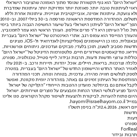
"ישראל היום" הוא גוף תקשורת שנוסד מתוך האמונה שהציבור הישראלי
ראוי לעיתונות טובה יותר, מאוזנת יותר ומדויקת יותר. עיתונות שמדברת
ולא צועקת. עיתונות אמינה, אובייקטיבית ועניינית. עיתונות אחרת וללא
תשלום. המהדורה המודפסת הראשונה פורסמה ב-30 ביולי 2007, וב-2010
הפך "ישראל היום" לעיתון הישראלי בעל שיעור החשיפה הגבוה ביותר בימי
חול. מו"ל העיתון היא ד"ר מרים אדלסון. העורך הראשי הוא עמר לחמנוביץ,
והעורך המייסד הוא עמוס רגב. אתרי האינטרנט של "ישראל היום" בעברית
ובאנגלית, כמו כן היישומונים (אפליקציות) לאנדרואיד ול-iOS, מציגים
חדשות מסביב לשעון, תוכן בלעדי, מבזקים ועדכונים, ניתוחים ופרשנויות,
וידיאו, פודקאסטים ושידורים חיים. פלטפורמות הדיגיטל של "ישראל היום"
כוללות ערוצי חדשות ודעות, תרבות ובידור, לייף סטייל, טכנולוגיה, ספורט,
כלכלה וצרכנות, בריאות, חיילים, אוכל, יהדות, תיירות ורכב. ב-2021 עלו
לאוויר האתר החדש והיישומון החדש של "ישראל היום" בעברית, במטרה
לספק לגולשים חוויה מהירה, עדכנית, בטוחה ונוחה. תכני המהדורה
המודפסת של העיתון זמינים גם באתר, במהדורה יומית מקוונת, ואפשר
לקבל אותם גם בניוזלטר. מועדון ההטבות הייחודי "הקליקה של ישראל
היום" מציע לגולשי האתר הנחות ומבצעים על מוצרים ושירותים. ישראל
היום פתוח להערות, לביקורת ולהצעות לשיפור מקהל הקוראים. פנו אלינו
במייל hayom@israelhayom.co.il.
יום ראשון, 12.4.2026
כ"ה בניסן תשפ"ו
חדשות
דעות
ספורט
ForReal
תרבות ובידור