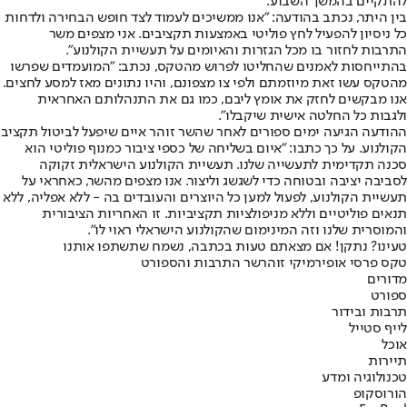
להתקיים בהמשך השבוע.
בין היתר, נכתב בהודעה: ״אנו ממשיכים לעמוד לצד חופש הבחירה ולדחות
כל ניסיון להפעיל לחץ פוליטי באמצעות תקציבים. אני מצפים משר
התרבות לחזור בו מכל הגזרות והאיומים על תעשיית הקולנוע״.
בהתייחסות לאמנים שהחליטו לפרוש מהטקס
, נכתב: ״המועמדים שפרשו
מהטקס עשו זאת מיוזמתם ולפי צו מצפונם, והיו נתונים מאז למסע לחצים.
אנו מבקשים לחזק את אומץ ליבם, כמו גם את התנהלותם האחראית
ולגבות כל החלטה אישית שיקבלו״.
ההודעה הגיעה ימים ספורים לאחר שהשר זוהר איים שיפעל לביטול תקציב
הקולנוע. על כך כתבו: ״איום בשליחה של כספי ציבור כמנוף פוליטי הוא
סכנה תקדימית לתעשייה שלנו. תעשיית הקולנוע הישראלית זקוקה
לסביבה יציבה ובטוחה כדי לשגשג וליצור. אנו מצפים מהשר, כאחראי על
תעשיית הקולנוע, לפעול למען כל היוצרים והעובדים בה - ללא אפליה, ללא
תנאים פוליטיים וללא מניפולציות תקציביות. זו האחריות הציבורית
והמוסרית שלנו וזה המינימום שהקולנוע הישראלי ראוי לו״.
טעינו? נתקן! אם מצאתם טעות בכתבה, נשמח שתשתפו אותנו
טקס פרסי אופיר
מיקי זוהר
שר התרבות והספורט
מדורים
ספורט
תרבות ובידור
לייף סטייל
אוכל
תיירות
טכנולוגיה ומדע
הורוסקופ