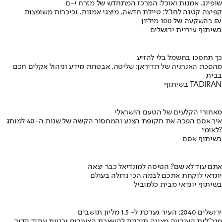
שופינג, אמנות ואוכל: המרכז המתחדש של מזרח י-ם
קפיצה קטנה לחו"ל: טיילת חדשה, מיצגי אמנות, וכיכרות משופצות
בהשקעה של 100 מיליון ₪
בשיתוף עיריית ירושלים
כך תחסכו בחשמל בלי להזיע
מהפכת האנרגיה של תדיראן: שליטה, אבטחת מידע וניהול אקלים חכם
בבית
בשיתוף TADIRAN
מאחורי הקלעים של הטעם הישראלי
איך אסם הפכה את תקופת הצנע והמחסור הקשה של שנות ה-40 למותג
לאומי?
בשיתוף אסם
אתם עוד לא שם? הטיסה למונדיאל כבר יצאה
יונדאי לוקחת אתכם לבמה הכי גדולה בעולם
בשיתוף יונדאי מבית כלמוביל
ירושלים 2040: העיר נערכת ל- 1.5 מליון תושבים
מנכ"לית העירייה מציגה תוכנית להשארת הצעירים ובניית עתיד הדור