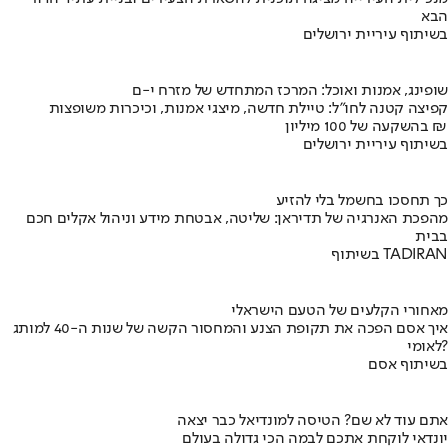
הבא
בשיתוף עיריית ירושלים
שופינג, אמנות ואוכל: המרכז המתחדש של מזרח י-ם
קפיצה קטנה לחו"ל: טיילת חדשה, מיצגי אמנות, וכיכרות משופצות
בהשקעה של 100 מיליון ₪
בשיתוף עיריית ירושלים
כך תחסכו בחשמל בלי להזיע
מהפכת האנרגיה של תדיראן: שליטה, אבטחת מידע וניהול אקלים חכם
בבית
בשיתוף TADIRAN
מאחורי הקלעים של הטעם הישראלי
איך אסם הפכה את תקופת הצנע והמחסור הקשה של שנות ה-40 למותג
לאומי?
בשיתוף אסם
אתם עוד לא שם? הטיסה למונדיאל כבר יצאה
יונדאי לוקחת אתכם לבמה הכי גדולה בעולם