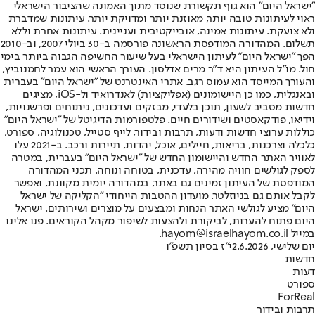
"ישראל היום" הוא גוף תקשורת שנוסד מתוך האמונה שהציבור הישראלי
ראוי לעיתונות טובה יותר, מאוזנת יותר ומדויקת יותר. עיתונות שמדברת
ולא צועקת. עיתונות אמינה, אובייקטיבית ועניינית. עיתונות אחרת וללא
תשלום. המהדורה המודפסת הראשונה פורסמה ב-30 ביולי 2007, וב-2010
הפך "ישראל היום" לעיתון הישראלי בעל שיעור החשיפה הגבוה ביותר בימי
חול. מו"ל העיתון היא ד"ר מרים אדלסון. העורך הראשי הוא עמר לחמנוביץ,
והעורך המייסד הוא עמוס רגב. אתרי האינטרנט של "ישראל היום" בעברית
ובאנגלית, כמו כן היישומונים (אפליקציות) לאנדרואיד ול-iOS, מציגים
חדשות מסביב לשעון, תוכן בלעדי, מבזקים ועדכונים, ניתוחים ופרשנויות,
וידיאו, פודקאסטים ושידורים חיים. פלטפורמות הדיגיטל של "ישראל היום"
כוללות ערוצי חדשות ודעות, תרבות ובידור, לייף סטייל, טכנולוגיה, ספורט,
כלכלה וצרכנות, בריאות, חיילים, אוכל, יהדות, תיירות ורכב. ב-2021 עלו
לאוויר האתר החדש והיישומון החדש של "ישראל היום" בעברית, במטרה
לספק לגולשים חוויה מהירה, עדכנית, בטוחה ונוחה. תכני המהדורה
המודפסת של העיתון זמינים גם באתר, במהדורה יומית מקוונת, ואפשר
לקבל אותם גם בניוזלטר. מועדון ההטבות הייחודי "הקליקה של ישראל
היום" מציע לגולשי האתר הנחות ומבצעים על מוצרים ושירותים. ישראל
היום פתוח להערות, לביקורת ולהצעות לשיפור מקהל הקוראים. פנו אלינו
במייל hayom@israelhayom.co.il.
יום שלישי, 2.6.2026
י"ז בסיון תשפ"ו
חדשות
דעות
ספורט
ForReal
תרבות ובידור