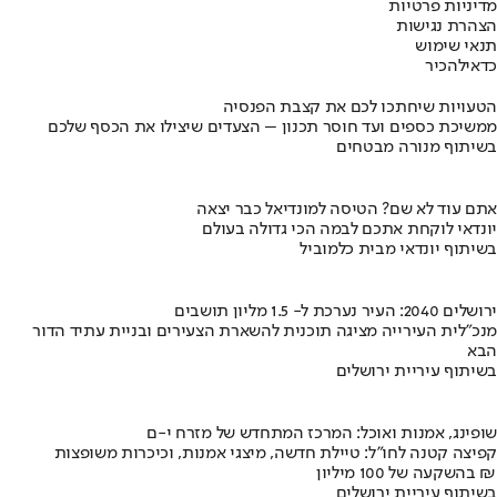
מדיניות פרטיות
הצהרת נגישות
תנאי שימוש
כדאי
להכיר
הטעויות שיחתכו לכם את קצבת הפנסיה
ממשיכת כספים ועד חוסר תכנון – הצעדים שיצילו את הכסף שלכם
בשיתוף מנורה מבטחים
אתם עוד לא שם? הטיסה למונדיאל כבר יצאה
יונדאי לוקחת אתכם לבמה הכי גדולה בעולם
בשיתוף יונדאי מבית כלמוביל
ירושלים 2040: העיר נערכת ל- 1.5 מליון תושבים
מנכ"לית העירייה מציגה תוכנית להשארת הצעירים ובניית עתיד הדור
הבא
בשיתוף עיריית ירושלים
שופינג, אמנות ואוכל: המרכז המתחדש של מזרח י-ם
קפיצה קטנה לחו"ל: טיילת חדשה, מיצגי אמנות, וכיכרות משופצות
בהשקעה של 100 מיליון ₪
בשיתוף עיריית ירושלים