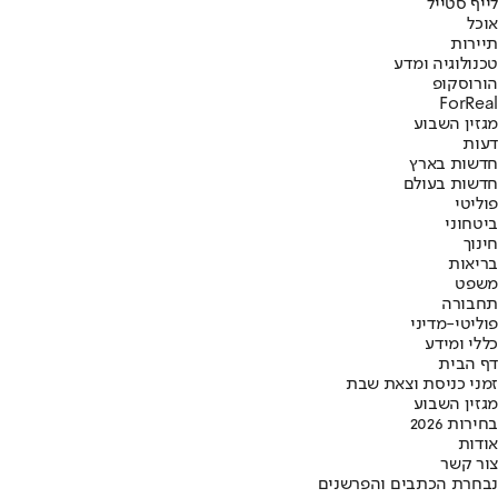
לייף סטייל
אוכל
תיירות
טכנולוגיה ומדע
הורוסקופ
ForReal
מגזין השבוע
דעות
חדשות בארץ
חדשות בעולם
פוליטי
ביטחוני
חינוך
בריאות
משפט
תחבורה
פוליטי-מדיני
כללי ומידע
דף הבית
זמני כניסת וצאת שבת
מגזין השבוע
בחירות 2026
אודות
צור קשר
נבחרת הכתבים והפרשנים