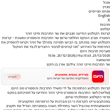
אוכל
מגזין
אנחנו מגייסים
English
X
תרבות
קולנוע
קרנות הקולנוע הודיעו: מגבים את שר התרבות מיקי זוהר
הסערה סביב הטקס החלופי שיזם שר התרבות והספורט נמשכת • קרנות
הקולנוע יצאו במכתב בו הביעו תמיכה במהלך של זוהר וקראו להפסיק את
החרמות על האירוע: "אנו קוראים לציבור היוצרים לכבד את הטקס"
מערכת תרבות היום
23/12/2025, 15:45
,עודכן
23/12/2025, 15:56
0
השמעה
שר התרבות מיקי זוהר. צילום: אורן בן חקון
קרנות הקולנוע הנתמכות על ידי משרד התרבות והספורט פנו היום
(שלישי) לשר התרבות והספורט מיקי זוהר והודיעו על תמיכתם בטקס
פרסי הקולנוע הממלכתי שיזם.
במכתבם ציינו הקרנות כי הן מברכות על הרפורמה התקציבית
המשמעותית שהוביל השר בתחילת השנה במסגרתה הגדיל את תקציב