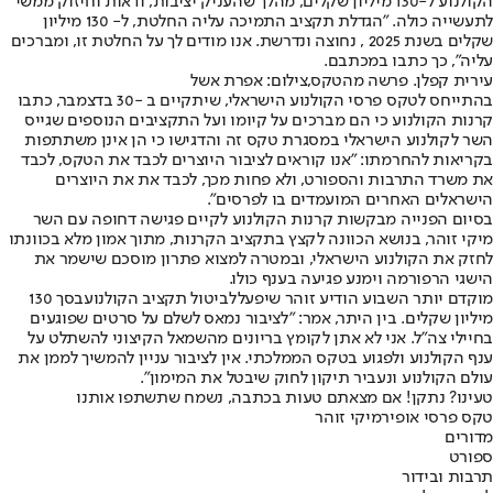
הקולנוע ל-130 מיליון שקלים, מהלך שהעניק יציבות, ודאות וחיזוק ממשי
לתעשייה כולה. "הגדלת תקציב התמיכה עליה החלטת, ל- 130 מיליון
שקלים בשנת 2025 , נחוצה ונדרשת. אנו מודים לך על החלטת זו, ומברכים
עליה", כך כתבו במכתבם.
עירית קפלן. פרשה מהטקס,צילום: אפרת אשל
בהתייחס לטקס פרסי הקולנוע הישראלי, שיתקיים ב -30 בדצמבר, כתבו
קרנות הקולנוע כי הם מברכים על קיומו ועל התקציבים הנוספים שגייס
השר לקולנוע הישראלי במסגרת טקס זה והדגישו כי הן אינן משתתפות
בקריאות להחרמתו: "אנו קוראים לציבור היוצרים לכבד את הטקס, לכבד
את משרד התרבות והספורט, ולא פחות מכך, לכבד את את היוצרים
הישראלים האחרים המועמדים בו לפרסים".
בסיום הפנייה מבקשות קרנות הקולנוע לקיים פגישה דחופה עם השר
מיקי זוהר, בנושא הכוונה לקצץ בתקציב הקרנות, מתוך אמון מלא בכוונתו
לחזק את הקולנוע הישראלי, ובמטרה למצוא פתרון מוסכם שישמר את
הישגי הרפורמה וימנע פגיעה בענף כולו.
מוקדם יותר השבוע הודיע זוהר שיפעל
לביטול תקציב הקולנוע
בסך 130
מיליון שקלים. בין היתר, אמר: "לציבור נמאס לשלם על סרטים שפוגעים
בחיילי צה"ל. אני לא אתן לקומץ בריונים מהשמאל הקיצוני להשתלט על
ענף הקולנוע ולפגוע בטקס הממלכתי. אין לציבור עניין להמשיך לממן את
עולם הקולנוע ונעביר תיקון לחוק שיבטל את המימון".
טעינו? נתקן! אם מצאתם טעות בכתבה, נשמח שתשתפו אותנו
טקס פרסי אופיר
מיקי זוהר
מדורים
ספורט
תרבות ובידור