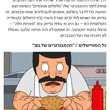
דרך יעילה להיפטר מרוצח שכיר שרודף אחריהם? תוחבים 
עמוק לתוך ההמבורגר שלו "פלפלים אטומיים" כשהוא יוצא 
החוצה כדי לדבר בטלפון, ונותנים להם לחרוך אותו מבפנים. זה 
בדיוק מה שעשו לויד (ג'ים קארי) והארי (ג'ף דניאלס) בקומדיה 
הקלאסית הזו – גם היא מ-1994 בדיוק כמו "ספרות זולה" – 
וניצלו בזכות הקציצה. זה אומנם לא היה מראה מלבב, ואפילו 
לא הזכרנו את רעל העכברים.
כל הספיישלים / "ההמבורגרים של בוב"