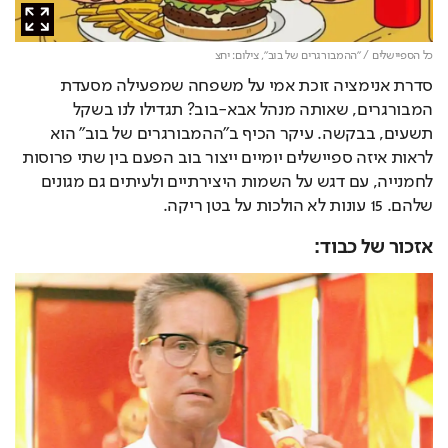
כל הספיישלים / "ההמבורגרים של בוב",
צילום: יחצ
סדרת אנימציה זוכת אמי על משפחה שמפעילה מסעדת 
המבורגרים, שאותה מנהל אבא-בוב? תגדילו לנו בשקל 
תשעים, בבקשה. עיקר הכיף ב"ההמבורגרים של בוב" הוא 
לראות איזה ספיישלים יומיים ייצור בוב הפעם בין שתי פרוסות 
לחמנייה, עם דגש על השמות היצירתיים ולעיתים גם מגונים 
שלהם. 15 עונות לא הולכות על בטן ריקה.
אזכור של כבוד: