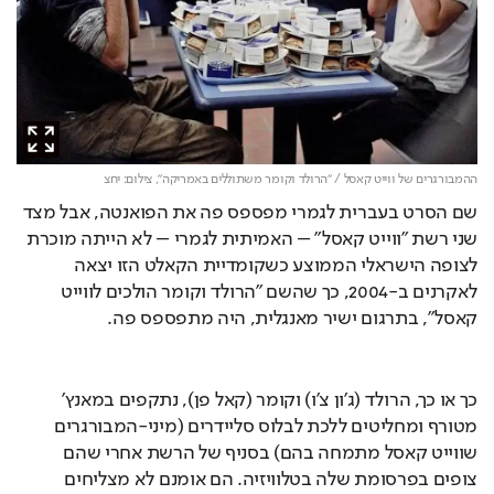
ההמבורגרים של ווייט קאסל / "הרולד וקומר משתוללים באמריקה",
צילום: יחצ
שם הסרט בעברית לגמרי מפספס פה את הפואנטה, אבל מצד 
שני רשת "ווייט קאסל" – האמיתית לגמרי – לא הייתה מוכרת 
לצופה הישראלי הממוצע כשקומדיית הקאלט הזו יצאה 
לאקרנים ב-2004, כך שהשם "הרולד וקומר הולכים לווייט 
קאסל", בתרגום ישיר מאנגלית, היה מתפספס פה.
כך או כך, הרולד (ג'ון צ'ו) וקומר (קאל פן), נתקפים במאנץ' 
מטורף ומחליטים ללכת לבלוס סליידרים (מיני-המבורגרים 
שווייט קאסל מתמחה בהם) בסניף של הרשת אחרי שהם 
צופים בפרסומת שלה בטלוויזיה. הם אומנם לא מצליחים 