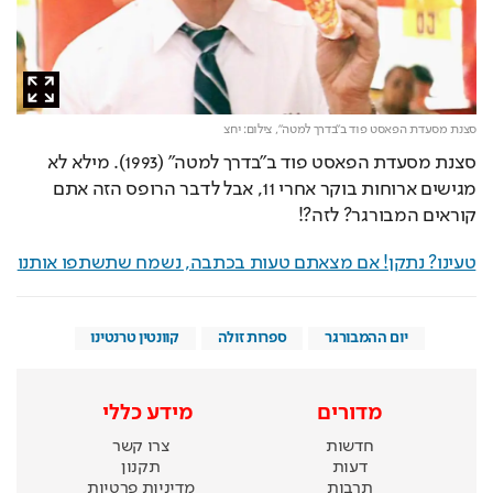
סצנת מסעדת הפאסט פוד ב"בדרך למטה",
צילום: יחצ
סצנת מסעדת הפאסט פוד ב"בדרך למטה" (1993). מילא לא 
מגישים ארוחות בוקר אחרי 11, אבל לדבר הרופס הזה אתם 
קוראים המבורגר? לזה?!
טעינו? נתקן! אם מצאתם טעות בכתבה, נשמח שתשתפו אותנו
יום ההמבורגר
ספרות זולה
קוונטין טרנטינו
מדורים
מידע כללי
חדשות
צרו קשר
דעות
תקנון
תרבות
מדיניות פרטיות