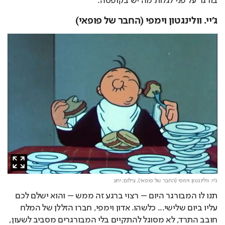
בורגר על פני לגלות מה יש בקופסה.
ג'יי. וולינגטון וימפי (החבר של פופאי)
ג'יי. וולינגטון וימפי (החבר של פופאי),
צילום: יחצ
תנו לו המבורגר היום – רצוי ברגע זה ממש – והוא ישלם לכם 
עליו ביום שלישי... כלשהו. אדון וימפי, חברו הזללן של המלח 
חובב התרד, לא מסוגל להתקיים בלי המבורגרים מסביב לשעון, 