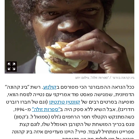
ביג קהונה בורגר / "ספרות זולה",
צילום: יחצ
ככל הנראה ההמבורגר הכי מפורסם ב
קולנוע
. רשת "ביג קהונה" 
הדמיונית, שמגישה פאסט פוד אמריקני עם נטייה לנוסח הוואי, 
מופיעה בסרטים רבים של 
קוונטין טרנטינו
 (וגם של חברו רוברט 
רודריגז), אבל השיא ללא ספק היה ב
"ספרות זולה"
 מ-1994, 
כשהמתנקש הקטלני חסר הרחמים ג'ולס (סמואל ל. ג'קסון) 
נוגס בכריך המושחת של הקורבן האומלל שלו, לוגם קצת 
ספרייט ומתחיל לעבוד. פייר? היינו מעדיפים איזה ביג קהונה 