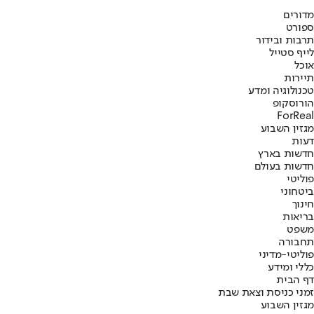
מדורים
ספורט
תרבות ובידור
לייף סטייל
אוכל
תיירות
טכנולוגיה ומדע
הורוסקופ
ForReal
מגזין השבוע
דעות
חדשות בארץ
חדשות בעולם
פוליטי
ביטחוני
חינוך
בריאות
משפט
תחבורה
פוליטי-מדיני
כללי ומידע
דף הבית
זמני כניסת וצאת שבת
מגזין השבוע