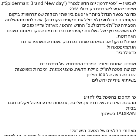
לעכשיו – "ספיידרמן: יום חדש לגמרי" ("Spiderman: Brand New day"),
שצפוי להגיע לאקרנים רק ביולי 2026.
מדובר בפער הגדול ביותר אי פעם בין שתי הפקות שמתרחשות ביקום
הקומיקס הקולנועי (לא כולל את תקופת הקורונה), אשר למרות
ההצלחה
הסבירה של "ת'אנדרבולטס" החדש והראוי
, מארוול עדיין מנסים
להתאושש
מרצף של כשלונות קופתיים וביקורתיים שפקדו אותם בשנים
האחרונות.
טעינו? נתקן! אם מצאתם טעות בכתבה, נשמח שתשתפו אותנו
הנוקמים
מארוול
כדאי
להכיר
שופינג, אמנות ואוכל: המרכז המתחדש של מזרח י-ם
קפיצה קטנה לחו"ל: טיילת חדשה, מיצגי אמנות, וכיכרות משופצות
בהשקעה של 100 מיליון ₪
בשיתוף עיריית ירושלים
כך תחסכו בחשמל בלי להזיע
מהפכת האנרגיה של תדיראן: שליטה, אבטחת מידע וניהול אקלים חכם
בבית
בשיתוף TADIRAN
מאחורי הקלעים של הטעם הישראלי