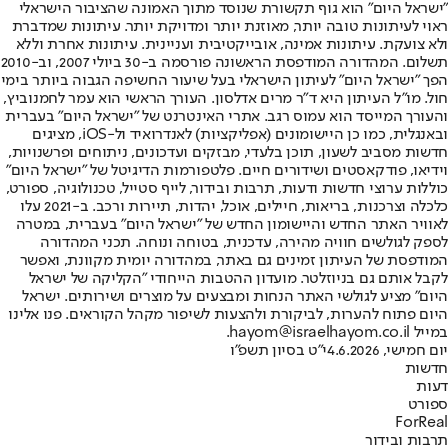
"ישראל היום" הוא גוף תקשורת שנוסד מתוך האמונה שהציבור הישראלי
ראוי לעיתונות טובה יותר, מאוזנת יותר ומדויקת יותר. עיתונות שמדברת
ולא צועקת. עיתונות אמינה, אובייקטיבית ועניינית. עיתונות אחרת וללא
תשלום. המהדורה המודפסת הראשונה פורסמה ב-30 ביולי 2007, וב-2010
הפך "ישראל היום" לעיתון הישראלי בעל שיעור החשיפה הגבוה ביותר בימי
חול. מו"ל העיתון היא ד"ר מרים אדלסון. העורך הראשי הוא עמר לחמנוביץ,
והעורך המייסד הוא עמוס רגב. אתרי האינטרנט של "ישראל היום" בעברית
ובאנגלית, כמו כן היישומונים (אפליקציות) לאנדרואיד ול-iOS, מציגים
חדשות מסביב לשעון, תוכן בלעדי, מבזקים ועדכונים, ניתוחים ופרשנויות,
וידיאו, פודקאסטים ושידורים חיים. פלטפורמות הדיגיטל של "ישראל היום"
כוללות ערוצי חדשות ודעות, תרבות ובידור, לייף סטייל, טכנולוגיה, ספורט,
כלכלה וצרכנות, בריאות, חיילים, אוכל, יהדות, תיירות ורכב. ב-2021 עלו
לאוויר האתר החדש והיישומון החדש של "ישראל היום" בעברית, במטרה
לספק לגולשים חוויה מהירה, עדכנית, בטוחה ונוחה. תכני המהדורה
המודפסת של העיתון זמינים גם באתר, במהדורה יומית מקוונת, ואפשר
לקבל אותם גם בניוזלטר. מועדון ההטבות הייחודי "הקליקה של ישראל
היום" מציע לגולשי האתר הנחות ומבצעים על מוצרים ושירותים. ישראל
היום פתוח להערות, לביקורת ולהצעות לשיפור מקהל הקוראים. פנו אלינו
במייל hayom@israelhayom.co.il.
יום חמישי, 4.6.2026
י"ט בסיון תשפ"ו
חדשות
דעות
ספורט
ForReal
תרבות ובידור