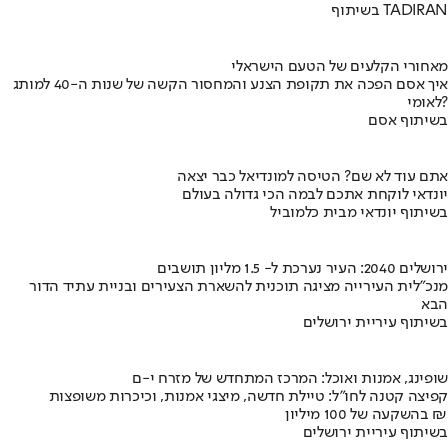
בשיתוף TADIRAN
מאחורי הקלעים של הטעם הישראלי
איך אסם הפכה את תקופת הצנע והמחסור הקשה של שנות ה-40 למותג
לאומי?
בשיתוף אסם
אתם עוד לא שם? הטיסה למונדיאל כבר יצאה
יונדאי לוקחת אתכם לבמה הכי גדולה בעולם
בשיתוף יונדאי מבית כלמוביל
ירושלים 2040: העיר נערכת ל- 1.5 מליון תושבים
מנכ"לית העירייה מציגה תוכנית להשארת הצעירים ובניית עתיד הדור
הבא
בשיתוף עיריית ירושלים
שופינג, אמנות ואוכל: המרכז המתחדש של מזרח י-ם
קפיצה קטנה לחו"ל: טיילת חדשה, מיצגי אמנות, וכיכרות משופצות
בהשקעה של 100 מיליון ₪
בשיתוף עיריית ירושלים