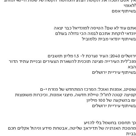
איך אסם הפכה את תקופת הצנע והמחסור הקשה של שנות ה-40 למותג
לאומי?
בשיתוף אסם
אתם עוד לא שם? הטיסה למונדיאל כבר יצאה
יונדאי לוקחת אתכם לבמה הכי גדולה בעולם
בשיתוף יונדאי מבית כלמוביל
ירושלים 2040: העיר נערכת ל- 1.5 מליון תושבים
מנכ"לית העירייה מציגה תוכנית להשארת הצעירים ובניית עתיד הדור
הבא
בשיתוף עיריית ירושלים
שופינג, אמנות ואוכל: המרכז המתחדש של מזרח י-ם
קפיצה קטנה לחו"ל: טיילת חדשה, מיצגי אמנות, וכיכרות משופצות
בהשקעה של 100 מיליון ₪
בשיתוף עיריית ירושלים
כך תחסכו בחשמל בלי להזיע
מהפכת האנרגיה של תדיראן: שליטה, אבטחת מידע וניהול אקלים חכם
בבית