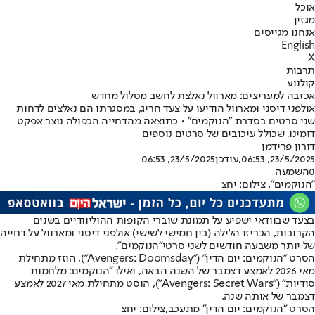
אוכל
מגזין
אנחנו מגייסים
English
X
תרבות
קולנוע
אכזבה למעריצים: מארוול נאלצת לחשב מסלול מחדש
אולפני דיסני ומארוול הודיעו על צעד חריג, במסגרתו הם נאלצים לדחות
שני סרטים בסדרת "הנוקמים" • כתוצאה מהדחייה הכפולה נוצר אפקט
דומינו, שכולל עיכובים של סרטים נוספים
דורון פרידמן
23/5/2025, 06:53
,עודכן
23/5/2025, 06:53
0
השמעה
"הנוקמים". צילום: יחצ
בצעד שבוודאי ישפיע על תמונת שוברי הקופות ההוליוודיים בשנים
הקרובות, הכריזו הלילה (בין חמישי לשישי) אולפני דיסני ומארוול על דחייה
של יותר משבעה חודשים לשני סרטי
"הנוקמים"
.
הסרט "הנוקמים: יום הדין" ("Avengers: Doomsday"), הוזז מתחילת
מאי 2026 לאמצע דצמבר של השנה הבאה, ואילו "הנוקמים: מלחמות
סודיות" ("Avengers: Secret Wars"), הוסט מתחילת מאי 2027 לאמצע
דצמבר של אותה שנה.
הסרט "הנוקמים: יום הדין" מתעכב,צילום: יחצ