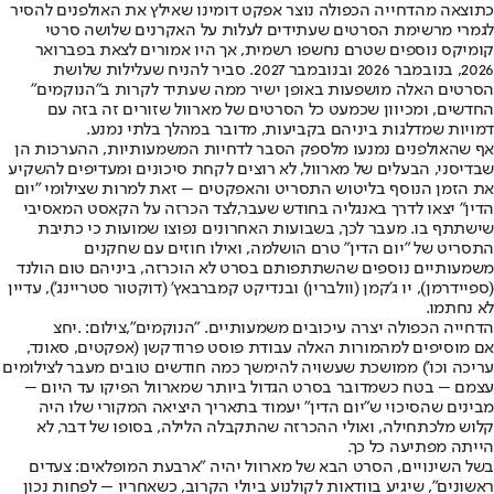
כתוצאה מהדחייה הכפולה נוצר אפקט דומינו שאילץ את האולפנים להסיר
לגמרי מרשימת הסרטים שעתידים לעלות על האקרנים שלושה סרטי
קומיקס נוספים שטרם נחשפו רשמית, אך היו אמורים לצאת בפברואר
2026, בנובמבר 2026 ובנובמבר 2027. סביר להניח שעלילות שלושת
הסרטים האלה מושפעות באופן ישיר ממה שעתיד לקרות ב"הנוקמים"
החדשים, ומכיוון שכמעט כל הסרטים של מארוול שזורים זה בזה עם
דמויות שמדלגות ביניהם בקביעות, מדובר במהלך בלתי נמנע.
אף שהאולפנים נמנעו מלספק הסבר לדחיות המשמעותיות, ההערכות הן
שבדיסני, הבעלים של מארוול, לא רוצים לקחת סיכונים ומעדיפים להשקיע
את הזמן הנוסף בליטוש התסריט והאפקטים – זאת למרות שצילומי "יום
הדין" יצאו לדרך באנגליה בחודש שעבר,
לצד הכרזה על הקאסט המאסיבי
שישתתף בו
. מעבר לכך, בשבועות האחרונים נפוצו שמועות כי כתיבת
התסריט של "יום הדין" טרם הושלמה, ואילו חוזים עם שחקנים
משמעותיים נוספים שהשתתפותם בסרט לא הוכרזה, ביניהם טום הולנד
(ספיידרמן), יו ג'קמן (וולברין) ובנדיקט קמברבאץ' (דוקטור סטריינג'), עדיין
לא נחתמו.
הדחייה הכפולה יצרה עיכובים משמעותיים. "הנוקמים",צילום: .יחצ
אם מוסיפים למהמורות האלה עבודת פוסט פרודקשן (אפקטים, סאונד,
עריכה וכו') ממושכת שעשויה להימשך כמה חודשים טובים מעבר לצילומים
עצמם – בטח כשמדובר בסרט הגדול ביותר שמארוול הפיקו עד היום –
מבינים שהסיכוי ש"יום הדין" יעמוד בתאריך היציאה המקורי שלו היה
קלוש מלכתחילה, ואולי ההכרזה שהתקבלה הלילה, בסופו של דבר, לא
הייתה מפתיעה כל כך.
בשל השינויים, הסרט הבא של מארוול יהיה "ארבעת המופלאים: צעדים
ראשונים", שיגיע בוודאות לקולנוע ביולי הקרוב, כשאחריו – לפחות נכון