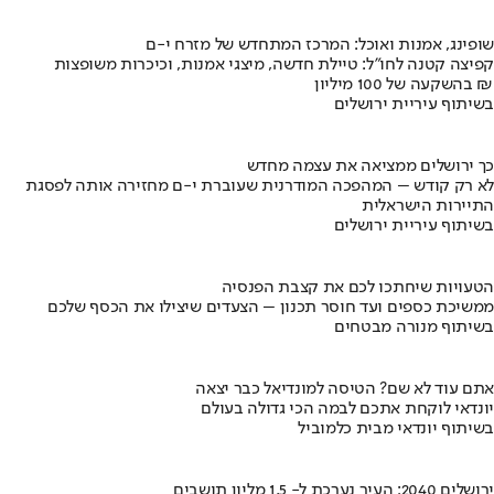
שופינג, אמנות ואוכל: המרכז המתחדש של מזרח י-ם
קפיצה קטנה לחו"ל: טיילת חדשה, מיצגי אמנות, וכיכרות משופצות
בהשקעה של 100 מיליון ₪
בשיתוף עיריית ירושלים
כך ירושלים ממציאה את עצמה מחדש
לא רק קודש – המהפכה המודרנית שעוברת י-ם מחזירה אותה לפסגת
התיירות הישראלית
בשיתוף עיריית ירושלים
הטעויות שיחתכו לכם את קצבת הפנסיה
ממשיכת כספים ועד חוסר תכנון – הצעדים שיצילו את הכסף שלכם
בשיתוף מנורה מבטחים
אתם עוד לא שם? הטיסה למונדיאל כבר יצאה
יונדאי לוקחת אתכם לבמה הכי גדולה בעולם
בשיתוף יונדאי מבית כלמוביל
ירושלים 2040: העיר נערכת ל- 1.5 מליון תושבים