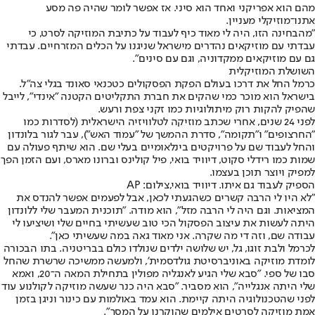
מהם הוא אפריקני ואחד הוא סיני. אז אפשר לומר שהיה פה מסע
אתנו־מוזיקלי מעניין.
"מהבחינה הזו, היה לי מאוד כיף לעבוד על כתיבת המוזיקה לסרט, כי
עבדתי עם מוזיקאים נהדרים מישראל שניגנו על הכלים המזרחיים. עבדתי
גם עם מוזיקאים ממקדוניה, וגם עם סינים".
השושלת המוזיקלית
כרמל החל את דרכו בעולם הפקת הפסקולים כטכנאי סאונד בגלי צה"ל.
בישראל הוא מוכר כמי שהקים את חברת התקליטים הקטנה "אינדי", לייבל
שהפיק להקות רוק מיתולוגיות כמו זקני צפת ורעש.
לפני 24 שנים, אחרי שכתב מוזיקה לטלוויזיה הישראלית (לסדרות כמו
"החרצופים" ו"תקומה", סדרת ההמשך של "עמוד האש"), עבר לגור בלונדון
והחל לעבוד שם על פרויקטים בינלאומיים בעלי שם. הוא שיתף פעולה עם
שמות כמו רידלי סקוט, דיוויד בואי, פיל קולינס וברונו מארס, ועם הזמן הפך
למפיק ויוצר תוכן בעצמו.
הספיק לעבוד גם איתו. דיוויד בואי,צילום: AP
"לא היו לי הרבה קשרים כשהגעתי לכאן, אבל לפעמים אפשר להנדס את
המציאות. וגם היה לי הרבה מזל", הוא מודה. "תוכנית המעבר שלי ללונדון
היתה לעשות את עיצוב הפסקול הכי טוב שעשיתי בחיים שלי ושיציעו לי
עבודה שם, וזה די מה שקרה. אני מאוד גאה במה שעשיתי כאן".
לכרמל ולבת זוגו, גל, יש שלושה ילדים שנולדו כולם בבריטניה. בתו הבכורה
לומדת מוזיקה באוניברסיטת גולדסמית', ולמעשה ממשיכה שרשרת שהחל
סבו של ספי. "סבא שלי הגיע לאנגליה מפולין בתחילת המאה ה־20, ואמא
שלי היתה אנגלייה", הוא מסביר. "סבא היה כנר שעשה מוזיקה לקולנוע עוד
לפני שהטכנולוגיה היתה קיימת. הוא עמד באולמות עם כינור וניגן בזמן
אמת מוזיקה לסרטים אילמים שהוקרנו על המסך".