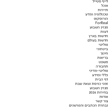
לייף סטייל
אוכל
תיירות
טכנולוגיה ומדע
הורוסקופ
ForReal
מגזין השבוע
דעות
חדשות בארץ
חדשות בעולם
פוליטי
ביטחוני
חינוך
בריאות
משפט
תחבורה
פוליטי-מדיני
כללי ומידע
דף הבית
זמני כניסת וצאת שבת
מגזין השבוע
בחירות 2026
אודות
צור קשר
נבחרת הכתבים והפרשנים