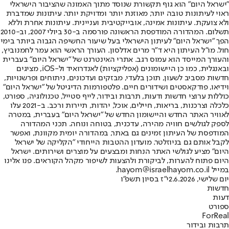
"ישראל היום" הוא גוף תקשורת שנוסד מתוך האמונה שהציבור הישראלי
ראוי לעיתונות טובה יותר, מאוזנת יותר ומדויקת יותר. עיתונות שמדברת
ולא צועקת. עיתונות אמינה, אובייקטיבית ועניינית. עיתונות אחרת וללא
תשלום. המהדורה המודפסת הראשונה פורסמה ב-30 ביולי 2007, וב-2010
הפך "ישראל היום" לעיתון הישראלי בעל שיעור החשיפה הגבוה ביותר בימי
חול. מו"ל העיתון היא ד"ר מרים אדלסון. העורך הראשי הוא עמר לחמנוביץ,
והעורך המייסד הוא עמוס רגב. אתרי האינטרנט של "ישראל היום" בעברית
ובאנגלית, כמו כן היישומונים (אפליקציות) לאנדרואיד ול-iOS, מציגים
חדשות מסביב לשעון, תוכן בלעדי, מבזקים ועדכונים, ניתוחים ופרשנויות,
וידיאו, פודקאסטים ושידורים חיים. פלטפורמות הדיגיטל של "ישראל היום"
כוללות ערוצי חדשות ודעות, תרבות ובידור, לייף סטייל, טכנולוגיה, ספורט,
כלכלה וצרכנות, בריאות, חיילים, אוכל, יהדות, תיירות ורכב. ב-2021 עלו
לאוויר האתר החדש והיישומון החדש של "ישראל היום" בעברית, במטרה
לספק לגולשים חוויה מהירה, עדכנית, בטוחה ונוחה. תכני המהדורה
המודפסת של העיתון זמינים גם באתר, במהדורה יומית מקוונת, ואפשר
לקבל אותם גם בניוזלטר. מועדון ההטבות הייחודי "הקליקה של ישראל
היום" מציע לגולשי האתר הנחות ומבצעים על מוצרים ושירותים. ישראל
היום פתוח להערות, לביקורת ולהצעות לשיפור מקהל הקוראים. פנו אלינו
במייל hayom@israelhayom.co.il.
יום שלישי, 2.6.2026
י"ז בסיון תשפ"ו
חדשות
דעות
ספורט
ForReal
תרבות ובידור