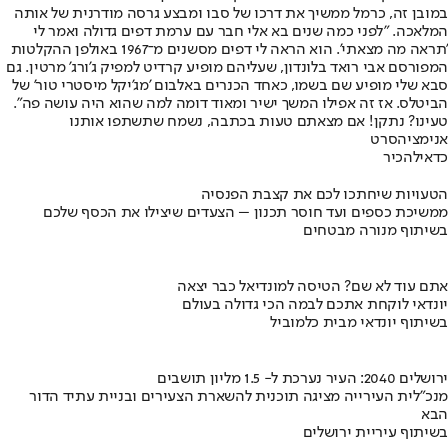
במובן זה, כרמל ממשיך את דרכו של סבו ומבצע גרסה מודרנית של אותה
המלאכה. "לפני כמה שנים בא אלי חבר עם ערמת דפים גדולה ואמר לי
'תראה מה מצאתי'. הוא הראה לי דפים מסשנים מ־1967 באולפן ההקלטות
המפורסם אבי רואד בלונדון, שעליהם מופיע קרדיט למפיק ג'ורג' מרטין. גם
סבא שלי מופיע שם בשמו, כאחד הכנרים באלבום 'מג'יקל מיסטרי טור' של
הביטלס. אז זה אפילו המשך ישיר ומאוד דומה למה שהוא היה עושה פה".
טעינו? נתקן! אם מצאתם טעות בכתבה, נשמח שתשתפו אותנו
אנימציה
סרט
כדאי
להכיר
הטעויות שיחתכו לכם את קצבת הפנסיה
ממשיכת כספים ועד חוסר תכנון – הצעדים שיצילו את הכסף שלכם
בשיתוף מנורה מבטחים
אתם עוד לא שם? הטיסה למונדיאל כבר יצאה
יונדאי לוקחת אתכם לבמה הכי גדולה בעולם
בשיתוף יונדאי מבית כלמוביל
ירושלים 2040: העיר נערכת ל- 1.5 מליון תושבים
מנכ"לית העירייה מציגה תוכנית להשארת הצעירים ובניית עתיד הדור
הבא
בשיתוף עיריית ירושלים