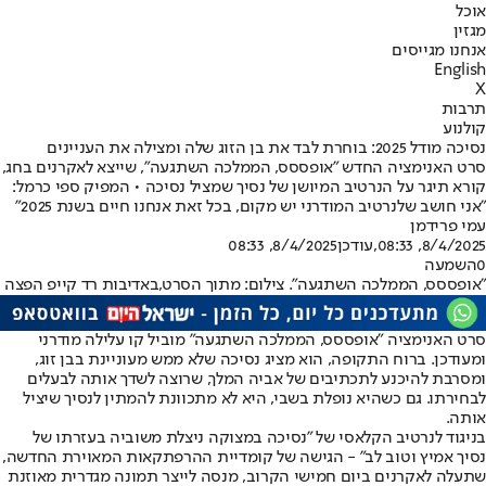
אוכל
מגזין
אנחנו מגייסים
English
X
תרבות
קולנוע
נסיכה מודל 2025: בוחרת לבד את בן הזוג שלה ומצילה את העניינים
סרט האנימציה החדש "אופססס, הממלכה השתגעה", שייצא לאקרנים בחג,
קורא תיגר על הנרטיב המיושן של נסיך שמציל נסיכה • המפיק ספי כרמל:
"אני חושב שלנרטיב המודרני יש מקום, בכל זאת אנחנו חיים בשנת 2025"
עמי פרידמן
8/4/2025, 08:33
,עודכן
8/4/2025, 08:33
0
השמעה
"אופססס, הממלכה השתגעה". צילום: מתוך הסרט,באדיבות רד קייפ הפצה
סרט האנימציה "אופססס, הממלכה השתגעה" מוביל קו עלילה מודרני
ומעודכן. ברוח התקופה, הוא מציג נסיכה שלא ממש מעוניינת בבן זוג,
ומסרבת להיכנע לתכתיבים של אביה המלך, שרוצה לשדך אותה לבעלים
לבחירתו. גם כשהיא נופלת בשבי, היא לא מתכוונת להמתין לנסיך שיציל
אותה.
בניגוד לנרטיב הקלאסי של "נסיכה במצוקה ניצלת משוביה בעזרתו של
נסיך אמיץ וטוב לב" - הגישה של קומדיית ההרפתקאות המאוירת החדשה,
שתעלה לאקרנים ביום חמישי הקרוב, מנסה לייצר תמונה מגדרית מאוזנת