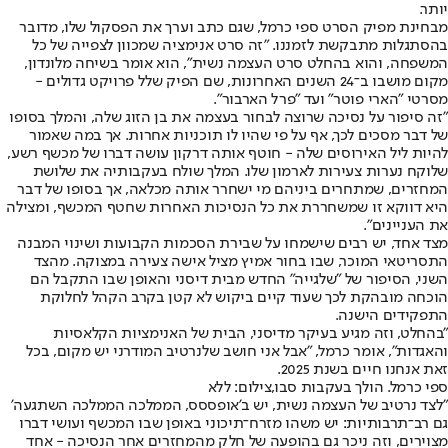
יותר.
מבחינת מפיק הסרט ספי כרמל, שגם כתב וערך את הפסקול שלו, מדובר
בהסתגלות מתבקשת לזמננו. "זה סרט אנימציה שמכוון לצפייה של כל
המשפחה, והוא בהחלט סרט העצמה נשית", הוא אומר בשיחה מלונדון,
מקום מושבו ב־24 השנים האחרונות, שם הפיק שלל פרויקט גדולים -
מסרטי "הארי פוטר" ועד "פרל הארבור".
"זה סיפור על נסיכה שרוצה לבחור בעצמה את בן הזוג שלה, והמלך בסופו
של דבר מסכים לכך, אף על פי שהיו לו תוכניות אחרות. אך במה שאמור
להיות ליל האירוסים שלה - חוטף אותה דרקון עושה דברו של מכשף רשע,
שלוקח נערות צעירות לארמון שלו. המלך שולח בעקבותיה את שלושת
המחזרים, שמתחרים ביניהם מי ישחרר אותה מכלאה, אך בסופו של דבר
היא דווקא זו שמשחררת את כל הנסיכות האחרות שחטף המכשף, ומצילה
את העניינים".
מצד אחד, יש רבים שישמחו על שבירת הסכמות הקבועות ושינוי המבנה
התסריטאי המוכר, שבו בחור אמיץ מציל אישה צעירה במצוקה. מהצד
השני, הסיפור של "שלגייה" החדש מבית דיסני והאופן שבו התקבל הם
הוכחה מובהקת לכך שעוד קיים ביקוש לא קטן בקרב הקהל לחלוקת
התפקידים הישנה.
"בהחלט, וזה מגיע בעיקר מדיסני, הבית של האנימציות הקלאסיות
והאגדות", אומר כרמל, "אבל אני חושב שלנרטיב המודרני יש מקום, בכל
זאת אנחנו חיים בשנת 2025.
ספי כרמל. הולך בעקבות סבו,צילום: ללא
"לצד נרטיב של העצמה נשית, יש ב'אופססס, הממלכה הממלכה השתגעה'
גם רב־תרבותיות: יש משהו מזרח־תיכוני באופן שבו המכשף ועושי דברו
מצוירים, וזה ניכר גם בהופעה של חלק מהמחזרים אחר הנסיכה - אחד