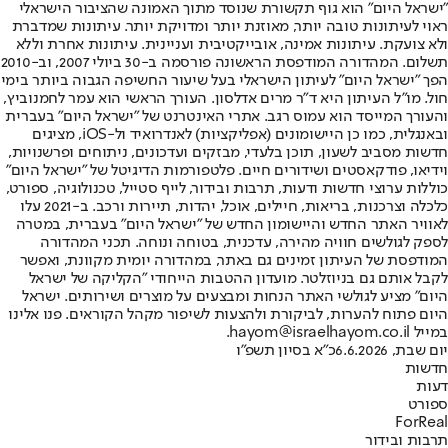
"ישראל היום" הוא גוף תקשורת שנוסד מתוך האמונה שהציבור הישראלי
ראוי לעיתונות טובה יותר, מאוזנת יותר ומדויקת יותר. עיתונות שמדברת
ולא צועקת. עיתונות אמינה, אובייקטיבית ועניינית. עיתונות אחרת וללא
תשלום. המהדורה המודפסת הראשונה פורסמה ב-30 ביולי 2007, וב-2010
הפך "ישראל היום" לעיתון הישראלי בעל שיעור החשיפה הגבוה ביותר בימי
חול. מו"ל העיתון היא ד"ר מרים אדלסון. העורך הראשי הוא עמר לחמנוביץ,
והעורך המייסד הוא עמוס רגב. אתרי האינטרנט של "ישראל היום" בעברית
ובאנגלית, כמו כן היישומונים (אפליקציות) לאנדרואיד ול-iOS, מציגים
חדשות מסביב לשעון, תוכן בלעדי, מבזקים ועדכונים, ניתוחים ופרשנויות,
וידיאו, פודקאסטים ושידורים חיים. פלטפורמות הדיגיטל של "ישראל היום"
כוללות ערוצי חדשות ודעות, תרבות ובידור, לייף סטייל, טכנולוגיה, ספורט,
כלכלה וצרכנות, בריאות, חיילים, אוכל, יהדות, תיירות ורכב. ב-2021 עלו
לאוויר האתר החדש והיישומון החדש של "ישראל היום" בעברית, במטרה
לספק לגולשים חוויה מהירה, עדכנית, בטוחה ונוחה. תכני המהדורה
המודפסת של העיתון זמינים גם באתר, במהדורה יומית מקוונת, ואפשר
לקבל אותם גם בניוזלטר. מועדון ההטבות הייחודי "הקליקה של ישראל
היום" מציע לגולשי האתר הנחות ומבצעים על מוצרים ושירותים. ישראל
היום פתוח להערות, לביקורת ולהצעות לשיפור מקהל הקוראים. פנו אלינו
במייל hayom@israelhayom.co.il.
יום שבת, 6.6.2026
כ"א בסיון תשפ"ו
חדשות
דעות
ספורט
ForReal
תרבות ובידור