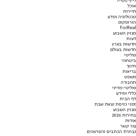
לייף סטייל
אוכל
תיירות
טכנולוגיה ומדע
הורוסקופ
ForReal
מגזין השבוע
דעות
חדשות בארץ
חדשות בעולם
פוליטי
ביטחוני
חינוך
בריאות
משפט
תחבורה
פוליטי-מדיני
כללי ומידע
דף הבית
זמני כניסת וצאת שבת
מגזין השבוע
בחירות 2026
אודות
צור קשר
נבחרת הכתבים והפרשנים