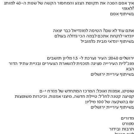
איך אסם הפכה את תקופת הצנע והמחסור הקשה של שנות ה-40 למותג
לאומי?
בשיתוף אסם
אתם עוד לא שם? הטיסה למונדיאל כבר יצאה
יונדאי לוקחת אתכם לבמה הכי גדולה בעולם
בשיתוף יונדאי מבית כלמוביל
ירושלים 2040: העיר נערכת ל- 1.5 מליון תושבים
מנכ"לית העירייה מציגה תוכנית להשארת הצעירים ובניית עתיד הדור
הבא
בשיתוף עיריית ירושלים
שופינג, אמנות ואוכל: המרכז המתחדש של מזרח י-ם
קפיצה קטנה לחו"ל: טיילת חדשה, מיצגי אמנות, וכיכרות משופצות
בהשקעה של 100 מיליון ₪
בשיתוף עיריית ירושלים
מדורים
ספורט
תרבות ובידור