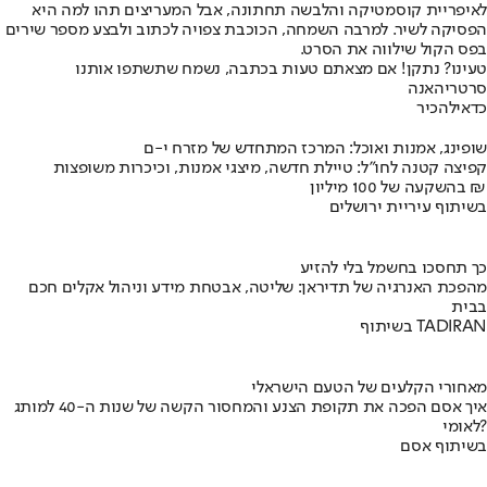
לאיפריית קוסמטיקה והלבשה תחתונה, אבל המעריצים תהו למה היא
הפסיקה לשיר. למרבה השמחה, הכוכבת צפויה לכתוב ולבצע מספר שירים
בפס הקול שילווה את הסרט.
טעינו? נתקן! אם מצאתם טעות בכתבה, נשמח שתשתפו אותנו
סרט
ריהאנה
כדאי
להכיר
שופינג, אמנות ואוכל: המרכז המתחדש של מזרח י-ם
קפיצה קטנה לחו"ל: טיילת חדשה, מיצגי אמנות, וכיכרות משופצות
בהשקעה של 100 מיליון ₪
בשיתוף עיריית ירושלים
כך תחסכו בחשמל בלי להזיע
מהפכת האנרגיה של תדיראן: שליטה, אבטחת מידע וניהול אקלים חכם
בבית
בשיתוף TADIRAN
מאחורי הקלעים של הטעם הישראלי
איך אסם הפכה את תקופת הצנע והמחסור הקשה של שנות ה-40 למותג
לאומי?
בשיתוף אסם