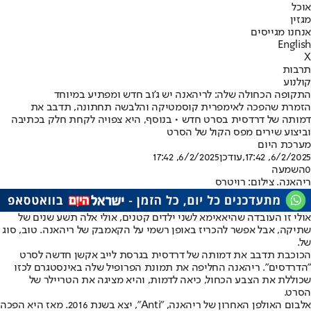
אוכל
מגזין
אנחנו מגייסים
English
X
תרבות
קולנוע
התקופה הכחולה שלה: לריהאנה יש ג'וב חדש ומפתיע במיוחד
הזמרת שהפכה לאימפרית קוסמטיקה והלבשה תחתונה, תדבב את
דמותה של דרדסית בסרט חדש • בנוסף, היא צפויה לקחת חלק בכתיבה
וביצוע שירים מפס הקול של הסרט
מערכת היום
6/2/2025, 17:42
,עודכן
6/2/2025, 17:42
0
השמעה
ריהאנה. צילום: רויטרס
אולי זו העובדה שהיא
אימא לשני ילדים קטנים
, אולי אלה תשע שנים של
שתיקה, אבל אפשר להכריז באופן רשמי על הקאמבק של ריהאנה. טוב, סוג
של.
הכוכבת תדבב את דמותה של דרדסית בגרסת לייב אקשן חדשה לסרט
"הדרדסים". ריהאנה החליפה את תמונת הפרופיל שלה באינסטגרם לכזו
שכוללת את הצבע הכחול, כיאה לדמות, והיא מציגה את הטריילר של
הסרט.
אלבום האולפן האחרון של ריהאנה, "Anti", יצא בשנת 2016. מאז היא הפכה