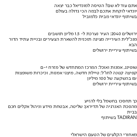
אתם עוד לא שם? הטיסה למונדיאל כבר יצאה
יונדאי לוקחת אתכם לבמה הכי גדולה בעולם
בשיתוף יונדאי מבית כלמוביל
ירושלים 2040: העיר נערכת ל- 1.5 מליון תושבים
מנכ"לית העירייה מציגה תוכנית להשארת הצעירים ובניית עתיד הדור
הבא
בשיתוף עיריית ירושלים
שופינג, אמנות ואוכל: המרכז המתחדש של מזרח י-ם
קפיצה קטנה לחו"ל: טיילת חדשה, מיצגי אמנות, וכיכרות משופצות
בהשקעה של 100 מיליון ₪
בשיתוף עיריית ירושלים
כך תחסכו בחשמל בלי להזיע
מהפכת האנרגיה של תדיראן: שליטה, אבטחת מידע וניהול אקלים חכם
בבית
בשיתוף TADIRAN
מאחורי הקלעים של הטעם הישראלי