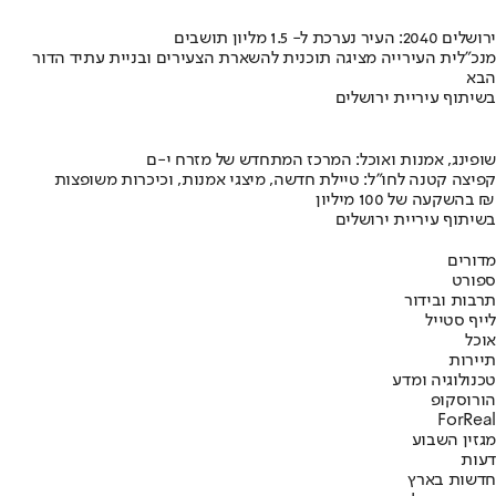
ירושלים 2040: העיר נערכת ל- 1.5 מליון תושבים
מנכ"לית העירייה מציגה תוכנית להשארת הצעירים ובניית עתיד הדור
הבא
בשיתוף עיריית ירושלים
שופינג, אמנות ואוכל: המרכז המתחדש של מזרח י-ם
קפיצה קטנה לחו"ל: טיילת חדשה, מיצגי אמנות, וכיכרות משופצות
בהשקעה של 100 מיליון ₪
בשיתוף עיריית ירושלים
מדורים
ספורט
תרבות ובידור
לייף סטייל
אוכל
תיירות
טכנולוגיה ומדע
הורוסקופ
ForReal
מגזין השבוע
דעות
חדשות בארץ