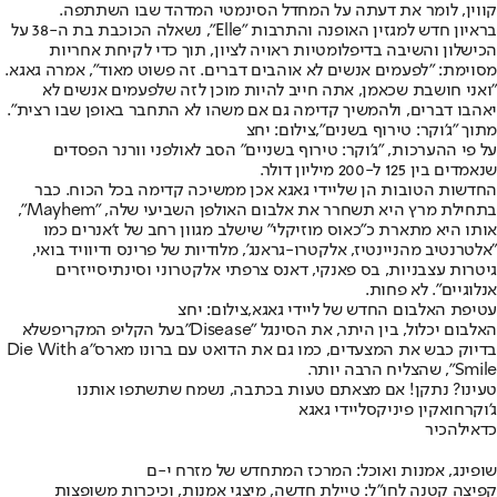
קווין, לומר את דעתה על המחדל הסינמטי המדהד שבו השתתפה.
בראיון חדש למגזין האופנה והתרבות "Elle", נשאלה הכוכבת בת ה-38 על
הכישלון והשיבה בדיפלומטיות ראויה לציון, תוך כדי לקיחת אחריות
מסוימת: "לפעמים אנשים לא אוהבים דברים. זה פשוט מאוד", אמרה גאגא.
"ואני חושבת שכאמן, אתה חייב להיות מוכן לזה שלפעמים אנשים לא
יאהבו דברים, ולהמשיך קדימה גם אם משהו לא התחבר באופן שבו רצית".
מתוך "ג'וקר: טירוף בשנים",צילום: יחצ
על פי ההערכות, "ג'וקר: טירוף בשניים" הסב לאולפני וורנר הפסדים
שנאמדים בין 125 ל-200 מיליון דולר.
החדשות הטובות הן שליידי גאגא אכן ממשיכה קדימה בכל הכוח. כבר
בתחילת מרץ היא תשחרר את אלבום האולפן השביעי שלה, "Mayhem",
אותו היא מתארת כ"כאוס מוזיקלי" שישלב מגוון רחב של ז'אנרים כמו
"אלטרנטיב מהניינטיז, אלקטרו-גראנג', מלודיות של פרינס ודיוויד בואי,
גיטרות עצבניות, בס פאנקי, דאנס צרפתי אלקטרוני וסינתיסייזרים
אנלוגיים". לא פחות.
עטיפת האלבום החדש של ליידי גאגא,צילום: יחצ
האלבום יכלול, בין היתר, את הסינגל "Disease"
בעל הקליפ המקריפ
שלא
בדיוק כבש את המצעדים, כמו גם את הדואט עם ברונו מארס
"Die With a
Smile"
, שהצליח הרבה יותר.
טעינו? נתקן! אם מצאתם טעות בכתבה, נשמח שתשתפו אותנו
ג'וקר
חואקין פיניקס
ליידי גאגא
כדאי
להכיר
שופינג, אמנות ואוכל: המרכז המתחדש של מזרח י-ם
קפיצה קטנה לחו"ל: טיילת חדשה, מיצגי אמנות, וכיכרות משופצות