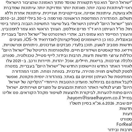
"ישראל היום" הוא גוף תקשורת שנוסד מתוך האמונה שהציבור הישראלי
ראוי לעיתונות טובה יותר, מאוזנת יותר ומדויקת יותר. עיתונות שמדברת
ולא צועקת. עיתונות אמינה, אובייקטיבית ועניינית. עיתונות אחרת וללא
תשלום. המהדורה המודפסת הראשונה פורסמה ב-30 ביולי 2007, וב-2010
הפך "ישראל היום" לעיתון הישראלי בעל שיעור החשיפה הגבוה ביותר בימי
חול. מו"ל העיתון היא ד"ר מרים אדלסון. העורך הראשי הוא עמר לחמנוביץ,
והעורך המייסד הוא עמוס רגב. אתרי האינטרנט של "ישראל היום" בעברית
ובאנגלית, כמו כן היישומונים (אפליקציות) לאנדרואיד ול-iOS, מציגים
חדשות מסביב לשעון, תוכן בלעדי, מבזקים ועדכונים, ניתוחים ופרשנויות,
וידיאו, פודקאסטים ושידורים חיים. פלטפורמות הדיגיטל של "ישראל היום"
כוללות ערוצי חדשות ודעות, תרבות ובידור, לייף סטייל, טכנולוגיה, ספורט,
כלכלה וצרכנות, בריאות, חיילים, אוכל, יהדות, תיירות ורכב. ב-2021 עלו
לאוויר האתר החדש והיישומון החדש של "ישראל היום" בעברית, במטרה
לספק לגולשים חוויה מהירה, עדכנית, בטוחה ונוחה. תכני המהדורה
המודפסת של העיתון זמינים גם באתר, במהדורה יומית מקוונת, ואפשר
לקבל אותם גם בניוזלטר. מועדון ההטבות הייחודי "הקליקה של ישראל
היום" מציע לגולשי האתר הנחות ומבצעים על מוצרים ושירותים. ישראל
היום פתוח להערות, לביקורת ולהצעות לשיפור מקהל הקוראים. פנו אלינו
במייל hayom@israelhayom.co.il.
יום שבת, 6.6.2026
כ"א בסיון תשפ"ו
חדשות
דעות
ספורט
ForReal
תרבות ובידור