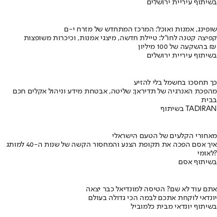
בשיתוף עיריית ירושלים
שופינג, אמנות ואוכל: המרכז המתחדש של מזרח י-ם
קפיצה קטנה לחו"ל: טיילת חדשה, מיצגי אמנות, וכיכרות משופצות
בהשקעה של 100 מיליון ₪
בשיתוף עיריית ירושלים
כך תחסכו בחשמל בלי להזיע
מהפכת האנרגיה של תדיראן: שליטה, אבטחת מידע וניהול אקלים חכם
בבית
בשיתוף TADIRAN
מאחורי הקלעים של הטעם הישראלי
איך אסם הפכה את תקופת הצנע והמחסור הקשה של שנות ה-40 למותג
לאומי?
בשיתוף אסם
אתם עוד לא שם? הטיסה למונדיאל כבר יצאה
יונדאי לוקחת אתכם לבמה הכי גדולה בעולם
בשיתוף יונדאי מבית כלמוביל