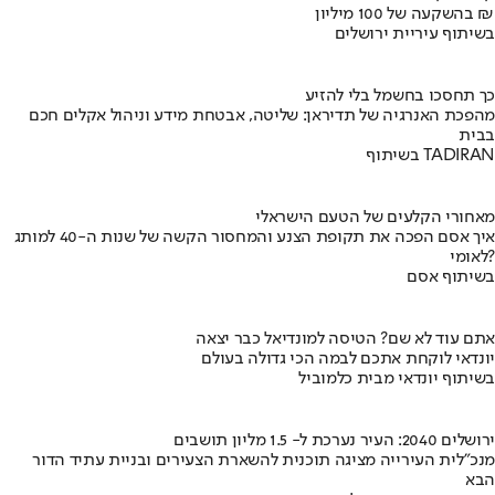
בהשקעה של 100 מיליון ₪
בשיתוף עיריית ירושלים
כך תחסכו בחשמל בלי להזיע
מהפכת האנרגיה של תדיראן: שליטה, אבטחת מידע וניהול אקלים חכם
בבית
בשיתוף TADIRAN
מאחורי הקלעים של הטעם הישראלי
איך אסם הפכה את תקופת הצנע והמחסור הקשה של שנות ה-40 למותג
לאומי?
בשיתוף אסם
אתם עוד לא שם? הטיסה למונדיאל כבר יצאה
יונדאי לוקחת אתכם לבמה הכי גדולה בעולם
בשיתוף יונדאי מבית כלמוביל
ירושלים 2040: העיר נערכת ל- 1.5 מליון תושבים
מנכ"לית העירייה מציגה תוכנית להשארת הצעירים ובניית עתיד הדור
הבא