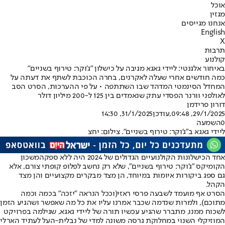
אוכל
מגזין
אנחנו מגייסים
English
X
תרבות
קולנוע
באיחור אלגנטי: ליידי גאגא מגיבה על כישלון "ג'וקר: טירוף בשניים"
כמה חודשים אחרי שעלה לאקרנים, בחרה הכוכבת לשתף את דעתה על
המחדל הסינמטי המדהד שבו השתתפה • על פי ההערכות, הסרט הסב
לאולפני וורנר הפסדי עתק שנאמדים בין 125 ל-200 מיליון דולר
דורון פרידמן
29/1/2025, 09:48
,עודכן
31/1/2025, 14:30
0
השמעה
ליידי גאגא ב"ג'וקר: טירוף בשניים". צילום: יחצ
אחד הכישלונות הקולנועיים הגדולים של 2024 היה ללא ספק
המשכון
הקומיקס "ג'וקר: טירוף בשניים"
, שלא רק נחשב לפלופ קופתי צורם, אלא
גם ספג ביקורות איומות במיוחד, הן מצד מבקרים מקצועיים והן מצד
הקהל.
הסרט אף מועמד לשבעה פרסי ראזי
(וככל הנראה "יזכה" בכמה וכמה
מתוכם), ולמרות שנדמה שכבר אמרנו עליו את כל מה שאפשר ושהגיע הזמן
לשכוח ממנו, מתברר שהגיע עכשיו תורה של ליידי גאגא, שגילמה בפרויקט
המוזיקלי השנוי במחלוקת גרסה משונה למדי של נבלית-העל לעתיד הארלי