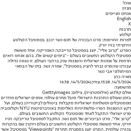
אוכל
מגזין
אנחנו מגייסים
English
X
תרבות
קולנוע
למרות החרמות: סרט הבכורה של תום נשר יככב בפסטיבל הקולנוע
היוקרתי בניו יורק
הסרט, "קרוב אליי", יוצג בפסטיבל טרייבקה האמריקני, אחד מששת
פסטיבלי הקולנוע החשובים בעולם • "בימים קשים אלו, בהם אנחנו רואים
חרמות על אמנות ישראלית והפגנות ענק ברחבי העולם, זו גאווה גדולה
עבורנו שהסרט נבחר להציג בפסטיבל", אמרה נשר, בתו של הבמאי
המיתולוגי אבי נשר
מאיה כהן
14/5/2024, 15:28
,עודכן
14/5/2024, 16:38
0
השמעה
אולם קולנוע (אילוסטרציה). צילום: Getttyimages
בזמן שעולם התרבות הישראלי סובל מחרם עולמי, אמנים ישראלים מודרים
מפסטיבלים ומשלחות ישראליות מקבלות ביטולים לביקוריהן בעולם, ועל
רקע ההפגנות הפרו-פלשתיניות האלימות באוניברסיטות NYU וקולומביה
סרט ישראלי התקבל לאחד מפסטיבלי הקולנוע החשובים בעולם.
"קרוב אלי", סרט הביכורים של תום נשר, התקבל לפסטיבל טרייבקה הניו
יורקי, אחד מששת פסטיבלי הקולנוע החשובים בעולם ויוקרן שם בהקרנת
בכורה עולמית. הסרט יוצג במסגרת תחרות "Viewpoints" בפסטיבל, אשר