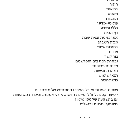
חינוך
בריאות
משפט
תחבורה
פוליטי-מדיני
כללי ומידע
דף הבית
זמני כניסת וצאת שבת
מגזין השבוע
בחירות 2026
אודות
צור קשר
נבחרת הכתבים והפרשנים
מדיניות פרטיות
הצהרת נגישות
תנאי שימוש
כדאי
להכיר
שופינג, אמנות ואוכל: המרכז המתחדש של מזרח י-ם
קפיצה קטנה לחו"ל: טיילת חדשה, מיצגי אמנות, וכיכרות משופצות
בהשקעה של 100 מיליון ₪
בשיתוף עיריית ירושלים