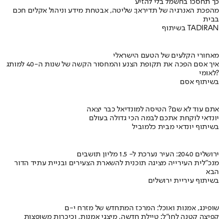
כך תחסכו בחשמל בלי להזיע
מהפכת האנרגיה של תדיראן: שליטה, אבטחת מידע וניהול אקלים חכם
בבית
בשיתוף TADIRAN
מאחורי הקלעים של הטעם הישראלי
איך אסם הפכה את תקופת הצנע והמחסור הקשה של שנות ה-40 למותג
לאומי?
בשיתוף אסם
אתם עוד לא שם? הטיסה למונדיאל כבר יצאה
יונדאי לוקחת אתכם לבמה הכי גדולה בעולם
בשיתוף יונדאי מבית כלמוביל
ירושלים 2040: העיר נערכת ל- 1.5 מליון תושבים
מנכ"לית העירייה מציגה תוכנית להשארת הצעירים ובניית עתיד הדור
הבא
בשיתוף עיריית ירושלים
שופינג, אמנות ואוכל: המרכז המתחדש של מזרח י-ם
קפיצה קטנה לחו"ל: טיילת חדשה, מיצגי אמנות, וכיכרות משופצות