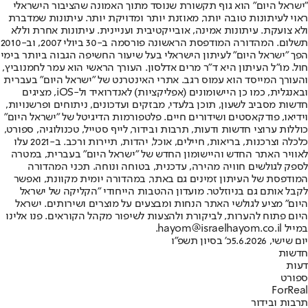
"ישראל היום" הוא גוף תקשורת שנוסד מתוך האמונה שהציבור הישראלי
ראוי לעיתונות טובה יותר, מאוזנת יותר ומדויקת יותר. עיתונות שמדברת
ולא צועקת. עיתונות אמינה, אובייקטיבית ועניינית. עיתונות אחרת וללא
תשלום. המהדורה המודפסת הראשונה פורסמה ב-30 ביולי 2007, וב-2010
הפך "ישראל היום" לעיתון הישראלי בעל שיעור החשיפה הגבוה ביותר בימי
חול. מו"ל העיתון היא ד"ר מרים אדלסון. העורך הראשי הוא עמר לחמנוביץ,
והעורך המייסד הוא עמוס רגב. אתרי האינטרנט של "ישראל היום" בעברית
ובאנגלית, כמו כן היישומונים (אפליקציות) לאנדרואיד ול-iOS, מציגים
חדשות מסביב לשעון, תוכן בלעדי, מבזקים ועדכונים, ניתוחים ופרשנויות,
וידיאו, פודקאסטים ושידורים חיים. פלטפורמות הדיגיטל של "ישראל היום"
כוללות ערוצי חדשות ודעות, תרבות ובידור, לייף סטייל, טכנולוגיה, ספורט,
כלכלה וצרכנות, בריאות, חיילים, אוכל, יהדות, תיירות ורכב. ב-2021 עלו
לאוויר האתר החדש והיישומון החדש של "ישראל היום" בעברית, במטרה
לספק לגולשים חוויה מהירה, עדכנית, בטוחה ונוחה. תכני המהדורה
המודפסת של העיתון זמינים גם באתר, במהדורה יומית מקוונת, ואפשר
לקבל אותם גם בניוזלטר. מועדון ההטבות הייחודי "הקליקה של ישראל
היום" מציע לגולשי האתר הנחות ומבצעים על מוצרים ושירותים. ישראל
היום פתוח להערות, לביקורת ולהצעות לשיפור מקהל הקוראים. פנו אלינו
במייל hayom@israelhayom.co.il.
יום שישי, 5.6.2026
כ' בסיון תשפ"ו
חדשות
דעות
ספורט
ForReal
תרבות ובידור