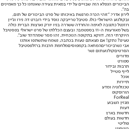
הביכורים הנפלא הזה שבויים על ידי במאית צעירה שאנחנו כל כך מאמינים
בה".
לירון אדרי: "זוהי הכרה מרגשת באיכותו של סרט הביכורים של תום,
ובקולנוע הישראלי כולו. סטיבל טרייבקה נוסד בידי רוברט דה נירו וג'יין
רוזנטל כתגובה לאימה והחרדה ששררה בניו יורק וארצות הברית כולה
בשל מאורעות ה-11 בספטמבר. ובעצם הכללתו של סרט ישראלי בפסטיבל
היוקרתי הזה, דווקא בתקופה הנוכחית, זהו מסר שמהדהד שוב".
טעינו? נתקן! אם מצאתם טעות בכתבה, נשמח שתשתפו אותנו
אבי נשר
ביכורים
המחאה בקמפוסים
מלחמת חרבות ברזל
פסטיבל
הסרטים
קולנוע
תום נשר
מדורים
ספורט
תרבות ובידור
לייף סטייל
אוכל
תיירות
טכנולוגיה ומדע
הורוסקופ
ForReal
מגזין השבוע
דעות
חדשות בארץ
חדשות בעולם
פוליטי
ביטחוני