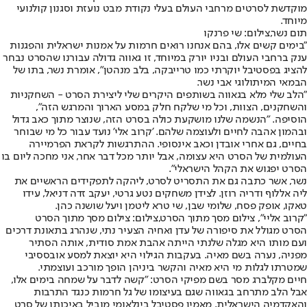
מוקדשת לסרטים מרחבי העולם בעלי נקודת מבט נועזת וסגנון קולנועי
מיוחד.
תום נשר,צילום: שי פרנקו
"בימים קשים אלו, בהם אנחנו רואים חרמות על אמנות ישראלית והפגנות
ענק ברחבי העולם ובניו יורק במיוחד, זו גאווה גדולה עבורנו שהסרט נבחר
להציג בפסטיבל יוקרתי כמו טרייבקה, בלב מנהטן", אומרת נשר, בתו של
הבמאי המיתולוגי אבי נשר.
"הלב שלי מלא בגאווה בשותפים היקרים שלי ליצירת הסרט - השחקניות
והשחקנים, הצוות, וכל מי שלקח חלק במסע הארוך והמרגש הזה",
הוסיפה. "הנשמה שלנו מושקעת כולה בסרט הזה, שנוצר מתוך כאב גדול
ובהמון אהבה לחיים ולעוצמה שלהם. 'קרוב אלי' נועד עבור כל מי שבוחר
בחיים, גם אחרי אובדן וכאב אינסופי. ההתרגשות לקראת הפרמיירה
העולמית של הסרט היא עצומה, אבל יותר מכל דבר אחר, אני מחכה ליום בו
הסרט יפגוש את הקהל הישראלי״.
נשר, אשר כתבה גם את התסריט לסרט, ליהקה לתפקידים הראשיים את
ליה אללוף ודריה רוזן. לצידן משחקים נטע גרטי, יעקב זדה דניאל, עידו
טאקו, אופק פסח, שלומי שבן, שי טרא ליטמן ויעל שושנה כהן.
"קרוב אליי", צילום מסך מתוך הסרט,צילום: צילום מסך מתוך הסרט
הסרט מגולל את סיפורה של עדן ואחיה הצעיר נתי, שנהרג בתאונת דרכים
ועם מותו היא מגלה שלנתי הייתה אהבת אמת סודית, אותה הסתיר
מפניה, נערה בשם מאיה. בעקבות הגילוי היא יוצאת למסע אובססיבי
שמטרתו לגלות מי היא מאיה והקשר ביניהן הופך מורכב ועוצמתי.
חיים מקלברג מסר בשם מפיקי הסרט: "קשה לדבר על שמחה בימים אלו,
אבל הלב מתרחב בגאווה שגם בעיצומו של גל חרמות כנגד התרבות
והאקדמיה הישראלית, מאמין פסטיבל בינלאומי מוביל באיכותו של סרט