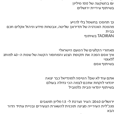
בהשקעה של 100 מיליון ₪
בשיתוף עיריית ירושלים
כך תחסכו בחשמל בלי להזיע
מהפכת האנרגיה של תדיראן: שליטה, אבטחת מידע וניהול אקלים חכם
בבית
בשיתוף TADIRAN
מאחורי הקלעים של הטעם הישראלי
איך אסם הפכה את תקופת הצנע והמחסור הקשה של שנות ה-40 למותג
לאומי?
בשיתוף אסם
אתם עוד לא שם? הטיסה למונדיאל כבר יצאה
יונדאי לוקחת אתכם לבמה הכי גדולה בעולם
בשיתוף יונדאי מבית כלמוביל
ירושלים 2040: העיר נערכת ל- 1.5 מליון תושבים
מנכ"לית העירייה מציגה תוכנית להשארת הצעירים ובניית עתיד הדור
הבא