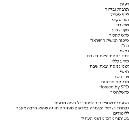
דעות
תרבות ובידור
לייף סטייל
הורוסקופ
שישבת
סוף שבוע
כדאי להכיר
סיפור המשק הישראלי
נדל"ן
ראשי
זמני כניסת וצאת השבת
מידע כללי
זמני כניסת וצאת שבת
ראשי
צרו קשר
מדיניות פרטיות
Hosted by SPD
כדאי
להכיר
הצעירים שמצליחים לפתור כל בעיה מדעית
נבחרת ישראל הצעירה במדעים מעניקה חוויה שהיא הרבה מעבר
ללימודים
בשיתוף מרכז מדעני העתיד