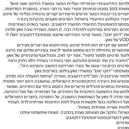
לחינוך התיישבותי-פנימייתי ועליית הנוער במשרד החינוך, אשר פועל
משנת 2013 במגוון פנימיות וכפרי נוער ברחבי הארץ. במסגרת הסדנאות,
יוצרים בני ובנות הנוער סרטים תיעודיים קצרים בהנחיה ובליווי של מיטב
יוצרי הקולנוע התיעודי בישראל. הסרטים מוצגים בהקרנת בכורה
במסגרת
הפסטיבל התיעודי המוערך דוקאביב
, כאשר בשנים האחרונות
זוכים הסרטים בפרויקט לתהודה רבה. זו השנה השנייה שבה yes מלווה
את "דוקו יאנג", כאשר סרטי הפרויקט שיוצגו בפסטיבל דוקאביב יועלו ל-
VOD של yes.
"מפגש עם יוצרים הוא תמיד מרגש, בטח מפגש עם יוצרים צעירים
ומוכשרים בתחילת דרכם שממש אפשר לראות בעיניים שלהם את הרצון
ליצור סרטים ולספר סיפור", אמר יקי ז'אק, מנהל אגף פרוגרמינג של yes.
"החיבור בין שני הגופים מתבקש, ואני בטוח כי בעתיד הלא רחוק נראה
סרטים רבים פרי עטם של בוגרי הפרויקט החשוב והמרגש הזה".
משתתפי "דוקו יאנג" במשרדי yes,צילום: באדיבות yes
לימור אהרונוביץ', מנכ"לית דוקאביב, אמרה: "שיתוף הפעולה הזה מחזק
ומנגיש את היצירה הדוקומנטרית הישראלית, שחשובה היום יותר מתמיד.
במאיות ובמאים מובילים מייצרים את הקסם ביחד עם החניכים, ואפשר
לחוש את ההשפעה החיובית על החניכים, על הפנימייה ועל סגל ההוראה.
אני מודה ל-yes על השותפות החשובה, על התמיכה ביוצרים הישראלים
ועל ההחלטה כגוף תקשורת מוביל לתת הזדמנות אמיתית לדור העתיד
לחוות עשייה אמיתית בשטח".
טעינו? נתקן! אם מצאתם טעות בכתבה, נשמח שתשתפו אותנו
yes דוקו
דוקומנטרי
פסטיבל דוקאביב
מדורים
ספורט