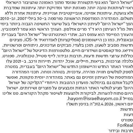
"ישראל היום" הוא גוף תקשורת שנוסד מתוך האמונה שהציבור הישראלי
ראוי לעיתונות טובה יותר, מאוזנת יותר ומדויקת יותר. עיתונות שמדברת
ולא צועקת. עיתונות אמינה, אובייקטיבית ועניינית. עיתונות אחרת וללא
תשלום. המהדורה המודפסת הראשונה פורסמה ב-30 ביולי 2007, וב-2010
הפך "ישראל היום" לעיתון הישראלי בעל שיעור החשיפה הגבוה ביותר בימי
חול. מו"ל העיתון היא ד"ר מרים אדלסון. העורך הראשי הוא עמר לחמנוביץ,
והעורך המייסד הוא עמוס רגב. אתרי האינטרנט של "ישראל היום" בעברית
ובאנגלית, כמו כן היישומונים (אפליקציות) לאנדרואיד ול-iOS, מציגים
חדשות מסביב לשעון, תוכן בלעדי, מבזקים ועדכונים, ניתוחים ופרשנויות,
וידיאו, פודקאסטים ושידורים חיים. פלטפורמות הדיגיטל של "ישראל היום"
כוללות ערוצי חדשות ודעות, תרבות ובידור, לייף סטייל, טכנולוגיה, ספורט,
כלכלה וצרכנות, בריאות, חיילים, אוכל, יהדות, תיירות ורכב. ב-2021 עלו
לאוויר האתר החדש והיישומון החדש של "ישראל היום" בעברית, במטרה
לספק לגולשים חוויה מהירה, עדכנית, בטוחה ונוחה. תכני המהדורה
המודפסת של העיתון זמינים גם באתר, במהדורה יומית מקוונת, ואפשר
לקבל אותם גם בניוזלטר. מועדון ההטבות הייחודי "הקליקה של ישראל
היום" מציע לגולשי האתר הנחות ומבצעים על מוצרים ושירותים. ישראל
היום פתוח להערות, לביקורת ולהצעות לשיפור מקהל הקוראים. פנו אלינו
במייל hayom@israelhayom.co.il.
יום ראשון, 12.4.2026
כ"ה בניסן תשפ"ו
חדשות
דעות
ספורט
ForReal
תרבות ובידור