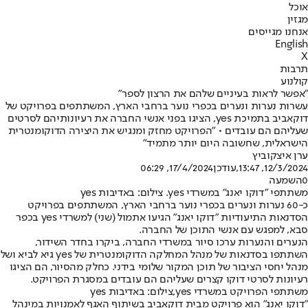
אוכל
מגזין
אנחנו מגייסים
English
X
תרבות
קולנוע
"אפשר לראות בעיניים שלהם את הרצון לספר"
עשרות נערות ונערים בכפרי נוער ברחבי הארץ, המשתתפים בפרויקט של
דוקאביב בתמיכת yes, הציגו בפני אנשי החברה את רעיונותיהם לסרטים
שעליהם הם עובדים • "הפרויקט מחזק ומנגיש את היצירה הדוקומנטרית
הישראלית, שחשובה היום יותר מתמיד"
ערן איצקוביץ
12/3/2024, 13:47
,עודכן
17/4/2024, 06:29
0
השמעה
משתתפי "דוקו יאנג" במשרדי yes. צילום: באדיבות yes
כ-60 נערות ונערים בכפרי נוער ברחבי הארץ, המשתתפים בפרויקט
הסדנאות התיעודיות "דוקו יאנג" הגיעו אתמול (שני) למשרדי yes בכפר
סבא, למפגש עם אנשי התוכן של החברה.
הנערים והנערות ערכו סיור במשרדי החברה, ביקרו בחדר השידור,
השתתפו בסדנאות של מנהל המחלקה הדוקומנטרית של yes גיא לביא ושל
מנהל יחסי הציבור של תוכן המקור שלומי בידני. כחלק מהסיור, הם הציגו
רעיונות לסרטי דוקו קצרים שעליהם הם עובדים במסגרת הפרויקט.
משתתפי הפרויקט במשרדי yes,צילום: באדיבות yes
"דוקו יאנג" הוא פרויקט מבית דוקאביב בשיתוף האגף לאמנויות במינהל