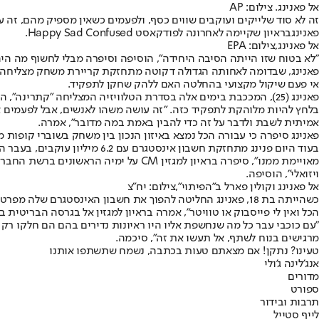
אל פאנינג. צילום: AP
זה לא סוד שלייקים ועוקבים שווים כסף, ולפעמים כשאין מספיק מהם, זה 
פאנינג
בראיון שקיימה לאחרונה לפודקאסט Happy Sad Confused.
אל פאנינג,צילום: EPA
"לא בטוח שזו הייתה הסיבה היחידה", הוסיפה וסיפרה מבלי לחשוף מה היה
אי פעם שיקול מקצועי בהחלטה האם ללהק שחקן לתפקיד.
בלחץ להיות מלוהקת לתפקיד כזה. "זה עושה משהו לאנשים, אבל לפעמים את
אמיתית לשבת ולדבר על זה כדי להבין באמת במה מדובר", אמרה.
פאנינג סיפרה כי עבורה הכל נמצא באיזון הנכון בין משחק בשוברי קופות מ
בעוד היום פנינג מתחזקת חשבו
ויזואלי", הוסיפה.
אל פאנינג וקולין פארל ב"הפיתוי",צילום: יח"צ
כשהייתה בת 18, פאנינג החליטה להפוך את חשבון האינסטגרם ש
הכל ואין לי פייסבוק או טוויטר", אמרה בראיון למגזין אל בגרסה הבריטית בשנת 2017. "צריך להשאיר קצת מס
"עם כוכבי עבר כל מה שנחשפת אליו היו ראיונות נדירים בהם הם חלקו רק
מרגישים בנוח לשתף, אל תעשו את זה", סיכמה.
טעינו? נתקן! אם מצאתם טעות בכתבה, נשמח שתשתפו אותנו
אנג'לינה ג'ולי
מדורים
ספורט
תרבות ובידור
לייף סטייל