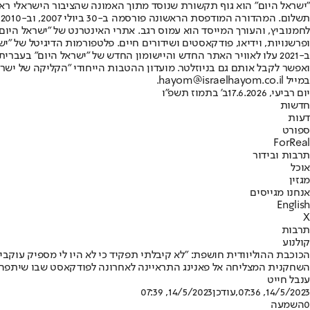
"ישראל היום" הוא גוף תקשורת שנוסד מתוך האמונה שהציבור הישראלי ראוי 
ת
ופרשנויות, וידיאו, פודקאסטים ושידורים חיים. פלטפורמות הדיגיטל של "ישרא
ב-2021 עלו לאוויר האתר החדש והיישומון החדש של "ישראל היום" בע
ואפשר לקבל אותם גם בניוזלטר. מועדון ההטבות הייחודי "הקליקה של ישרא
במייל hayom@israelhayom.co.il.
יום רביעי, 17.6.2026
ב' בתמוז תשפ"ו
חדשות
דעות
ספורט
ForReal
תרבות ובידור
אוכל
מגזין
אנחנו מגייסים
English
X
תרבות
קולנוע
הכוכבת ההוליוודית חושפת: "לא קיבלתי תפקיד כי לא היו לי מספיק עוקבי
השחקנית המצליחה אל פאנינג התראיינה לאחרונה לפודקאסט שבו שיתפה 
ענבל חייט
14/5/2023, 07:36
,עודכן
14/5/2023, 07:39
0
השמעה