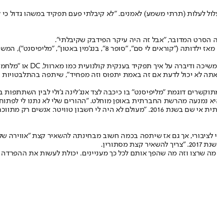
עלול לעלות (תרתי משמע) לאמנים. "לא קיבלתי פעם תפקיד במשהו גדול כי
 הסרט המדובר, "אבל זה היה עיקר הפידבק שקיבלתי".
פאנינג, שבדומה לאחותה הגדולה דקוטה מתחזקת קריירת משחק מצליחה מאז
פאנינג (25), המככבת בימי
ה לא יכול לדעת אם זה באמת יתפוס וזה מפחיד", שיתפה בהתלבטויות המק
תוקשרים דוגמת "מליפיסנט" בו כיכבה לצד אנג'לינה ג'ולי לבין השתתפות 
ן אינסטגרם עם 6.2 מיליון עוקבים, בעבר היא נמנעה מהרשת החברתית באופן מוחלט. "ההורים ש
מאויימת ממנו", סיפרה בראיון למגזין CM על ימיה הראשונים ברשת החברתית אי שם בשנת 6
לה מפרטי לציבורי, אך גם אז שיתפה בכמה חשוב מבחינתה להשאיר קצת "אווירה 
תורין.
 מה שרצו וזה מה שהפך אותם לכל כך מעניינים. יכולת לעשות את ההפרדה