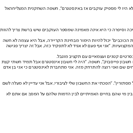
 לא היו לי מספיק עוקבים אז באינסטגרם", חשפה השחקנית המצליחה
אל
 ילדותה ("קוראים לי סם", "סופר 8", בנג'מין באטון", "מליפיסנט"), המשיכה וסיפרה כי היא אינה מאמינה שמספר העוקבים שיש ברשת צריך להוות
ם אלה בסדרת הטלוויזיה המצליחה "קתרינה", המשיכה ודיברה על איך תפקיד בענקית קולנועית כמו מארוול, DC או "מלחמת הכוכבים" יכול להיות הימור מבחינת הקריירה, אבל היא עצמה לא חשה
צועיות. "אני אף פעם לא אגיד לא לתפקיד כזה, אבל זה יצריך פגישה
בסרטים קטנים ועצמאיים עם תקציב מוגבל.
לי לא נתנו לי לפתוח חשבון פייסבוק", חשפה. "היה לי חשבון אינסטגרם אבל תמיד חשתי קצת
201. "מעולם לא היה לי חשבון טוויטר. אנשים רק מתווכחים שם ואני רוצה להתרחק מזה. אני מתחברת לאינסטגרם כי אני בן אדם
של מסתורין". "הפכתי את החשבון שלי לציבורי, אבל אני עדיין לא מעלה לשם
 בין מי שהם בחיים האמיתיים לבין הדמות שלהם על המסך. אם אתם לא