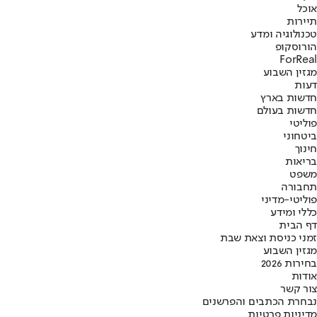
אוכל
תיירות
טכנולוגיה ומדע
הורוסקופ
ForReal
מגזין השבוע
דעות
חדשות בארץ
חדשות בעולם
פוליטי
ביטחוני
חינוך
בריאות
משפט
תחבורה
פוליטי-מדיני
כללי ומידע
דף הבית
זמני כניסת וצאת שבת
מגזין השבוע
בחירות 2026
אודות
צור קשר
נבחרת הכתבים והפרשנים
מדיניות פרטיות