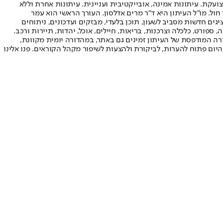
ועקת. עיתונות אמינה, אובייקטיבית ועניינית. עיתונות אחרת וללא
עור החשיפה הגבוה ביותר בימי חול. מו"ל העיתון היא ד"ר מרים אדלסון. העורך הראשי הוא עמר
 והעורך המייסד הוא עמוס רגב. אתרי האינטרנט של "ישראל היום" בעברית ובאנגלית, כמו כן היישומונים (אפליקציות) לאנדרואיד ול-iOS, מציגים חדשות מסביב לשעון, תוכן בלעדי, מבזקים ועדכונים, ניתוחים
, ספורט, כלכלה וצרכנות, בריאות, חיילים, אוכל, יהדות, תיירות ורכב.
דורה המודפסת של העיתון זמינים גם באתר, במהדורה יומית מקוונת,
היום פתוח להערות, לביקורת ולהצעות לשיפור מקהל הקוראים. פנו אלינו