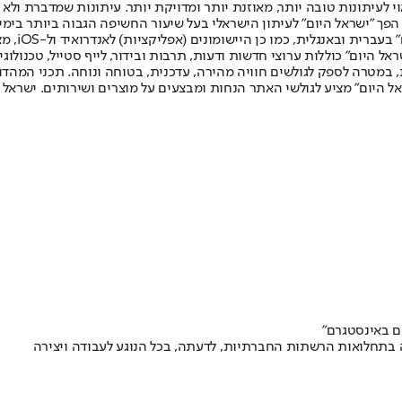
לעיתונות טובה יותר, מאוזנת יותר ומדויקת יותר. עיתונות שמדברת ולא צ
שלום. המהדורה המודפסת הראשונה פורסמה ב-30 ביולי 2007, וב-2010 הפך "ישראל היום" לעיתון הישראלי בעל שי
לחמנוביץ,
ל היום" כוללות ערוצי חדשות ודעות, תרבות ובידור, לייף סטייל, טכנולוגיה
ברית, במטרה לספק לגולשים חוויה מהירה, עדכנית, בטוחה ונוחה. תכני המה
ל היום" מציע לגולשי האתר הנחות ומבצעים על מוצרים ושירותים. ישראל 
ם באינסטגרם"
בתחלואות הרשתות החברתיות, לדעתה, בכל הנוגע לעבודה ויצירה