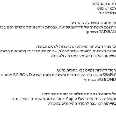
הצהרת נגישות
תנאי שימוש
כדאי
להכיר
כך תחסכו בחשמל בלי להזיע
מהפכת האנרגיה של תדיראן: שליטה, אבטחת מידע וניהול אקלים חכם בבי
בשיתוף TADIRAN
כך נערך הביטחון האנרגטי של ישראל לשנים הבאות
פסגת האנרגיה במעמד שגריר ארה"ב, שר האנרגיה ובכירי התעשייה בישראל
בשיתוף המכון הישראלי לאנרגיה ולסביבה
הסוד לקירות נקיים ללא כתמים נחשף
מומחה BG BOND עושה סדר על המדפים ומציג את מותג הצבע SIMPLY
בשיתוף BG BOND
אל תחמיצו! גם אתם יכולים להרוויח מהמונדיאל
יחסי הימור משופרים, הפקדות ב-Apple Pay ותשלום זכיות מיידי
בשיתוף המועצה להסדר ההימורים בספורט