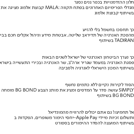
חלון ההזדמנויות בכפר גנים נסגר
קבוצת אלמוג מציגה את פרויקט MALA: מגדלי הפרימיום האחרונים בפתח תקווה
בשיתוף קבוצת אלמוג
כך תחסכו בחשמל בלי להזיע
מהפכת האנרגיה של תדיראן: שליטה, אבטחת מידע וניהול אקלים חכם בבי
בשיתוף TADIRAN
כך נערך הביטחון האנרגטי של ישראל לשנים הבאות
פסגת האנרגיה במעמד שגריר ארה"ב, שר האנרגיה ובכירי התעשייה בישראל
בשיתוף המכון הישראלי לאנרגיה ולסביבה
הסוד לקירות נקיים ללא כתמים נחשף
מומחה BG BOND עושה סדר על המדפים ומציג את מותג הצבע SIMPLY
בשיתוף BG BOND
אל תחמיצו! גם אתם יכולים להרוויח מהמונדיאל
יחסי הימור משופרים, הפקדות ב-Apple Pay ותשלום זכיות מיידי
בשיתוף המועצה להסדר ההימורים בספורט