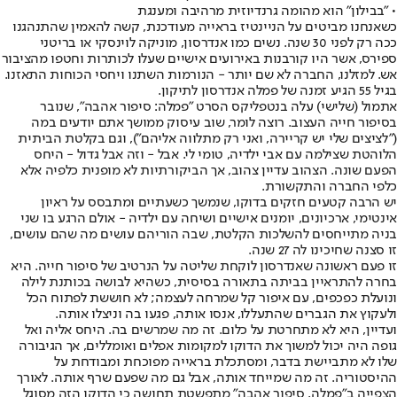
• "בבילון" הוא מהומה גרנדיוזית מרהיבה ומענגת
כשאנחנו מביטים על הניינטיז בראייה מעודכנת, קשה להאמין שהתנהגנו
ככה רק לפני 30 שנה. נשים כמו אנדרסון, מוניקה לוינסקי או בריטני
ספירס, אשר היו קורבנות באירועים אישיים שעלו לכותרות וחטפו מהציבור
אש. למזלנו, החברה לא שם יותר - הנורמות השתנו ויחסי הכוחות התאזנו.
בגיל 55 הגיע זמנה של פמלה אנדרסון לתיקון.
אתמול (שלישי) עלה בנטפליקס הסרט "פמלה: סיפור אהבה", שנובר
בסיפור חייה העצוב. רוצה לומר, שוב עיסוק ממושך אתם יודעים במה
("לציצים שלי יש קריירה, ואני רק מתלווה אליהם"), וגם בקלטת הביתית
הלוהטת שצילמה עם אבי ילדיה, טומי לי. אבל - וזה אבל גדול - היחס
הפעם שונה. הצהוב עדיין צהוב, אך הביקורתיות לא מופנית כלפיה אלא
כלפי החברה והתקשורת.
יש הרבה קטעים חזקים בדוקו, שנמשך כשעתיים ומתבסס על ראיון
אינטימי, ארכיונים, יומנים אישיים ושיחה עם ילדיה - אולם הרגע בו שני
בניה מתייחסים להשלכות הקלטת, שבה הוריהם עושים מה שהם עושים,
זו סצנה שחיכינו לה 27 שנה.
זו פעם ראשונה שאנדרסון לוקחת שליטה על הנרטיב של סיפור חייה. היא
בחרה להתראיין בביתה בתאורה בסיסית, כשהיא לבושה בכותנת לילה
ונועלת כפכפים, עם איפור קל שמרחה לעצמה; לא חוששת לפתוח הכל
ולעקוץ את הגברים שהתעללו, אנסו אותה, פגעו בה וניצלו אותה.
ועדיין, היא לא מתחרטת על כלום. זה מה שמרשים בה. היחס אליה ואל
גופה היה יכול למשוך את הדוקו למקומות אפלים ואומללים, אך הגיבורה
שלו לא מתביישת בדבר, ומסתכלת בראייה מפוכחת ומבודחת על
ההיסטוריה. זה מה שמייחד אותה, אבל גם מה שפעם שרף אותה. לאורך
הצפייה ב"פמלה, סיפור אהבה" מתפשטת תחושה כי הדוקו הזה מסוגל