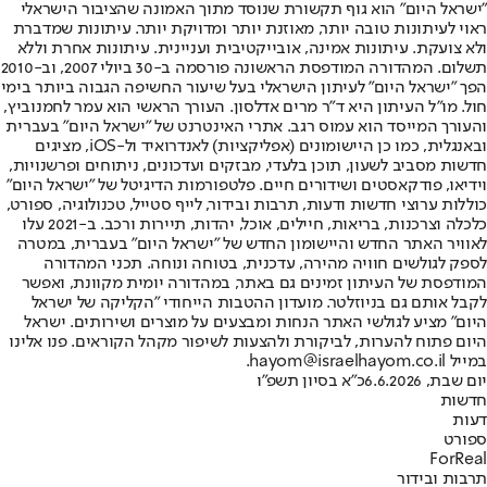
"ישראל היום" הוא גוף תקשורת שנוסד מתוך האמונה שהציבור הישראלי
ראוי לעיתונות טובה יותר, מאוזנת יותר ומדויקת יותר. עיתונות שמדברת
ולא צועקת. עיתונות אמינה, אובייקטיבית ועניינית. עיתונות אחרת וללא
תשלום. המהדורה המודפסת הראשונה פורסמה ב-30 ביולי 2007, וב-2010
הפך "ישראל היום" לעיתון הישראלי בעל שיעור החשיפה הגבוה ביותר בימי
חול. מו"ל העיתון היא ד"ר מרים אדלסון. העורך הראשי הוא עמר לחמנוביץ,
והעורך המייסד הוא עמוס רגב. אתרי האינטרנט של "ישראל היום" בעברית
ובאנגלית, כמו כן היישומונים (אפליקציות) לאנדרואיד ול-iOS, מציגים
חדשות מסביב לשעון, תוכן בלעדי, מבזקים ועדכונים, ניתוחים ופרשנויות,
וידיאו, פודקאסטים ושידורים חיים. פלטפורמות הדיגיטל של "ישראל היום"
כוללות ערוצי חדשות ודעות, תרבות ובידור, לייף סטייל, טכנולוגיה, ספורט,
כלכלה וצרכנות, בריאות, חיילים, אוכל, יהדות, תיירות ורכב. ב-2021 עלו
לאוויר האתר החדש והיישומון החדש של "ישראל היום" בעברית, במטרה
לספק לגולשים חוויה מהירה, עדכנית, בטוחה ונוחה. תכני המהדורה
המודפסת של העיתון זמינים גם באתר, במהדורה יומית מקוונת, ואפשר
לקבל אותם גם בניוזלטר. מועדון ההטבות הייחודי "הקליקה של ישראל
היום" מציע לגולשי האתר הנחות ומבצעים על מוצרים ושירותים. ישראל
היום פתוח להערות, לביקורת ולהצעות לשיפור מקהל הקוראים. פנו אלינו
במייל hayom@israelhayom.co.il.
יום שבת, 6.6.2026
כ"א בסיון תשפ"ו
חדשות
דעות
ספורט
ForReal
תרבות ובידור