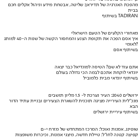
מהפכת האנרגיה של תדיראן: שליטה, אבטחת מידע וניהול אקלים חכם
בבית
בשיתוף TADIRAN
מאחורי הקלעים של הטעם הישראלי
איך אסם הפכה את תקופת הצנע והמחסור הקשה של שנות ה-40 למותג
לאומי?
בשיתוף אסם
אתם עוד לא שם? הטיסה למונדיאל כבר יצאה
יונדאי לוקחת אתכם לבמה הכי גדולה בעולם
בשיתוף יונדאי מבית כלמוביל
ירושלים 2040: העיר נערכת ל- 1.5 מליון תושבים
מנכ"לית העירייה מציגה תוכנית להשארת הצעירים ובניית עתיד הדור
הבא
בשיתוף עיריית ירושלים
שופינג, אמנות ואוכל: המרכז המתחדש של מזרח י-ם
קפיצה קטנה לחו"ל: טיילת חדשה, מיצגי אמנות, וכיכרות משופצות