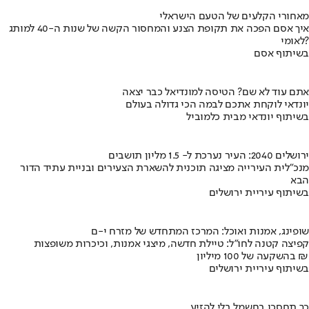
מאחורי הקלעים של הטעם הישראלי
איך אסם הפכה את תקופת הצנע והמחסור הקשה של שנות ה-40 למותג
לאומי?
בשיתוף אסם
אתם עוד לא שם? הטיסה למונדיאל כבר יצאה
יונדאי לוקחת אתכם לבמה הכי גדולה בעולם
בשיתוף יונדאי מבית כלמוביל
ירושלים 2040: העיר נערכת ל- 1.5 מליון תושבים
מנכ"לית העירייה מציגה תוכנית להשארת הצעירים ובניית עתיד הדור
הבא
בשיתוף עיריית ירושלים
שופינג, אמנות ואוכל: המרכז המתחדש של מזרח י-ם
קפיצה קטנה לחו"ל: טיילת חדשה, מיצגי אמנות, וכיכרות משופצות
בהשקעה של 100 מיליון ₪
בשיתוף עיריית ירושלים
כך תחסכו בחשמל בלי להזיע