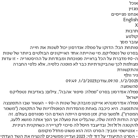
אוכל
מגזין
אנחנו מגייסים
English
X
תרבות
קולנוע
עובר מסך
פותחת הכל: הדוקו על פמלה אנדרסון יכול לשנות את חייה
בסרט של נטפליקס, מי שהייתה אחד האייקונים הבולטים ביותר של שנות
ה-90 מדברת על הכל בראייה מפוכחת ומבודחת על ההיסטוריה • זו עדות
מצולמת לכך שהביקורתיות כבר לא מופנה כלפיה, אלא כלפי החברה
והתקשורת
ניר וולף
1/2/2023, 09:10
,עודכן
1/2/2023, 09:49
0
השמעה
פמלה אנדרסון בסרט "פמלה: סיפור אהבה", צילום: באדיבות נטפליקס
ישראל
פמלה אנדרסון
היא אייקון מובהק של שנות ה-90 - העשור שבו התפוצצה
והתנפצה. היא כיכבה באחת מהסדרות הפופולריות של התקופה ("משמר
המפרץ"), ולמשך פרק זמן מסוים הייתה האדם הכי מפורסם בעולם. זה
קרה הודות לחזה שלה, שהבליט את פועלה אך הפך אותה מושא ללעג,
להקטנה ולזלזול, ובדיעבד חיסל לה סיכוי לקריירה כשחקנית רצינית.
• אנטישמי ומביך: הסרט הזה הוא פשוט מחדל מקומם
• הסרט התיעודי על דוד לוי: 2023 ועדיין ממשיכים להנציח את השד העדתי