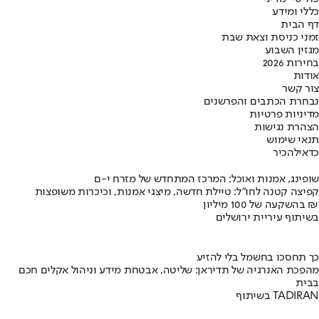
כללי ומידע
דף הבית
זמני כניסת וצאת שבת
מגזין השבוע
בחירות 2026
אודות
צור קשר
נבחרת הכתבים והפרשנים
מדיניות פרטיות
הצהרת נגישות
תנאי שימוש
כדאי
להכיר
שופינג, אמנות ואוכל: המרכז המתחדש של מזרח י-ם
קפיצה קטנה לחו"ל: טיילת חדשה, מיצגי אמנות, וכיכרות משופצות
בהשקעה של 100 מיליון ₪
בשיתוף עיריית ירושלים
כך תחסכו בחשמל בלי להזיע
מהפכת האנרגיה של תדיראן: שליטה, אבטחת מידע וניהול אקלים חכם
בבית
בשיתוף TADIRAN