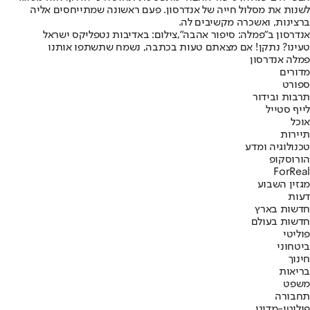
לשנות את מסלול חייה של אנדרסון. פעם ראשונה שמתייחסים אליה
ברצינות, ואשכרה מקשיבים לה.
אנדרסון ב"פמלה: סיפור אהבה",צילום: באדיבות נטפליקס ישראל
טעינו? נתקן! אם מצאתם טעות בכתבה, נשמח שתשתפו אותנו
פמלה אנדרסון
מדורים
ספורט
תרבות ובידור
לייף סטייל
אוכל
תיירות
טכנולוגיה ומדע
הורוסקופ
ForReal
מגזין השבוע
דעות
חדשות בארץ
חדשות בעולם
פוליטי
ביטחוני
חינוך
בריאות
משפט
תחבורה
פוליטי-מדיני