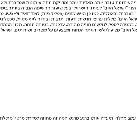
לעיתונות טובה יותר, מאוזנת יותר ומדויקת יותר. עיתונות שמדברת ולא צ
שלום. המהדורה המודפסת הראשונה פורסמה ב-30 ביולי 2007, וב-2010 הפך "ישראל היום" לעיתון הישראלי בעל שי
לחמנוביץ,
ל היום" כוללות ערוצי חדשות ודעות, תרבות ובידור, לייף סטייל, טכנולוגיה
ברית, במטרה לספק לגולשים חוויה מהירה, עדכנית, בטוחה ונוחה. תכני המה
ל היום" מציע לגולשי האתר הנחות ומבצעים על מוצרים ושירותים. ישראל 
קב מחלה, תיעדה אותו ברגע מרגש המהווה מחווה לסדרת סרטי "מת לחיו