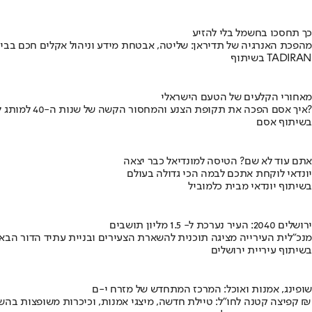
כך תחסכו בחשמל בלי להזיע
מהפכת האנרגיה של תדיראן: שליטה, אבטחת מידע וניהול אקלים חכם בבי
בשיתוף TADIRAN
מאחורי הקלעים של הטעם הישראלי
איך אסם הפכה את תקופת הצנע והמחסור הקשה של שנות ה-40 למותג לאומי?
בשיתוף אסם
אתם עוד לא שם? הטיסה למונדיאל כבר יצאה
יונדאי לוקחת אתכם לבמה הכי גדולה בעולם
בשיתוף יונדאי מבית כלמוביל
ירושלים 2040: העיר נערכת ל- 1.5 מליון תושבים
מנכ"לית העירייה מציגה תוכנית להשארת הצעירים ובניית עתיד הדור הבא
בשיתוף עיריית ירושלים
שופינג, אמנות ואוכל: המרכז המתחדש של מזרח י-ם
קפיצה קטנה לחו"ל: טיילת חדשה, מיצגי אמנות, וכיכרות משופצות בהשקעה של 100 מיליון ₪