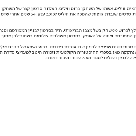
מינג וויליס, אשתו של השחקן ברוס וויליס, העלתה סרטון קצר של השחקן 
כב ענק, 34 שנים אחרי שדמותו נשבעה שכף רגלה לא תדרוך לעולם על בניין גבוה שוב.
א עומד על גג הבניין המפורסם וצופה אל האופק. בסרטון משולבים צילומים בשחור־
ת טרוריסטים שפרצה לבניין שבו עובדת פרודתו. ברגע השיא של הסרט מק'ליין
נחקקה מאז בספרי ההיסטוריה הקולנועית וזכורה היטב למעריצי סדרת הסרטי
ה לבניין והצליח לסגור מעגל עבורו ועבור דמותו.