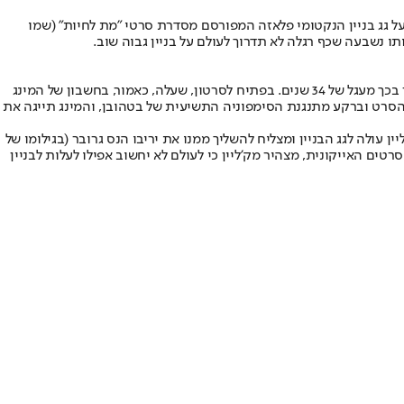
על גג בניין הנקטומי פלאזה המפורסם מסדרת סרטי "מת לחיות" (שמו
וויליס, בן 67, שכזכור חשף לפני כמה חודשים כי הוא מתמודד עם אפזיה ונאלץ לפרוש ממשחק בשל מצבו הבריאותי, חזר בסרטון לבניין המפורסם וסגר בכך מעגל של 34 שנים. בפתיח לסרטון, שעלה, כאמור, בחשבון של המינג
לבן מתוך הסרט וברקע מתנגנת הסימפוניה התשיעית של בטהובן, והמינג תייגה את
 עולה לגג הבניין ומצליח להשליך ממנו את יריבו הנס גרובר (בגילומו של
ם האייקונית, מצהיר מק'ליין כי לעולם לא יחשוב אפילו לעלות לבניין