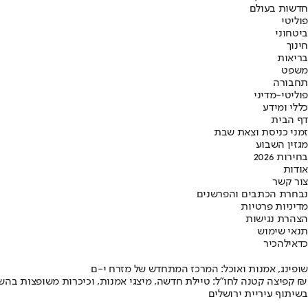
חדשות בעולם
פוליטי
ביטחוני
חינוך
בריאות
משפט
תחבורה
פוליטי-מדיני
כללי ומידע
דף הבית
זמני כניסת וצאת שבת
מגזין השבוע
בחירות 2026
אודות
צור קשר
נבחרת הכתבים והפרשנים
מדיניות פרטיות
הצהרת נגישות
תנאי שימוש
כדאי
להכיר
שופינג, אמנות ואוכל: המרכז המתחדש של מזרח י-ם
קפיצה קטנה לחו"ל: טיילת חדשה, מיצגי אמנות, וכיכרות משופצות בהשקעה של 100 מיליון ₪
בשיתוף עיריית ירושלים