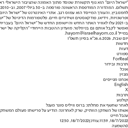
"ישראל היום" הוא גוף תקשורת שנוסד מתוך האמונה שהציבור הישראלי ראוי 
ת
ופרשנויות, וידיאו, פודקאסטים ושידורים חיים. פלטפורמות הדיגיטל של "ישרא
ב-2021 עלו לאוויר האתר החדש והיישומון החדש של "ישראל היום" בע
ואפשר לקבל אותם גם בניוזלטר. מועדון ההטבות הייחודי "הקליקה של ישרא
במייל hayom@israelhayom.co.il.
יום שבת, 6.6.2026
כ"א בסיון תשפ"ו
חדשות
דעות
ספורט
ForReal
תרבות ובידור
אוכל
מגזין
אנחנו מגייסים
English
X
תרבות
קולנוע
לאחר שחשף את מחלתו: ברוס וויליס סוגר מעגל
אשתו של השחקן הוותיק, שרק לאחרונה הודיע על פרישתו מעולם המשחק ע
ענבל חייט
18/7/2022, 11:59
,עודכן
18/7/2022, 12:50
0
השמעה