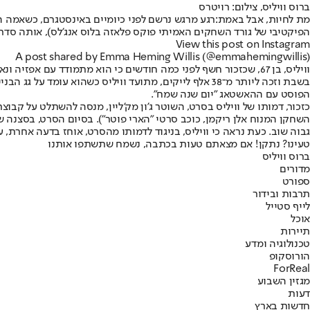
ברוס וויליס, צילום: רויטרס
מת לחיות, אבל באמת:
רגע מרגש נרשם לפני כיומיים באינסטגרם, כשאמה ה
הפיקטיבי של גורד השחקים האמיתי פוקס פלאזה בלוס אנג'לס), אותה סדרת סרטים שוברת קופות שהפכה את וויליס לכו
View this post on Instagram
A post shared by Emma Heming Willis (@emmahemingwillis)
בשבת וזכה ליותר מ־38 אלף לייקים, מתועד וויליס כשהו
הפוסט עם ההאשטאג "יום שנה שמח".
כזכור, דמותו של וויליס בסרט, השוטר ג'ון מק'ליין, מנסה להשתלט על קבוצ
השחקן המנוח אלן ריקמן, כוכב סרטי "הארי פוטר"). בסיום הסרט, בסצנה ש
גבוה שוב. כעת נראה כי וויליס, בניגוד לדמותו מהסרט, אוחז בדעה אחרת, על
טעינו? נתקן! אם מצאתם טעות בכתבה, נשמח שתשתפו אותנו
ברוס וויליס
מדורים
ספורט
תרבות ובידור
לייף סטייל
אוכל
תיירות
טכנולוגיה ומדע
הורוסקופ
ForReal
מגזין השבוע
דעות
חדשות בארץ