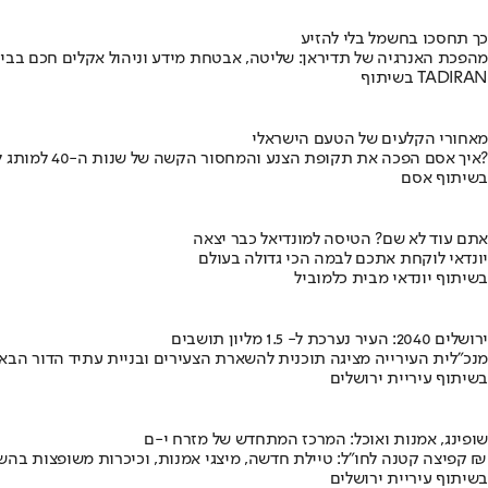
כך תחסכו בחשמל בלי להזיע
מהפכת האנרגיה של תדיראן: שליטה, אבטחת מידע וניהול אקלים חכם בבי
בשיתוף TADIRAN
מאחורי הקלעים של הטעם הישראלי
איך אסם הפכה את תקופת הצנע והמחסור הקשה של שנות ה-40 למותג לאומי?
בשיתוף אסם
אתם עוד לא שם? הטיסה למונדיאל כבר יצאה
יונדאי לוקחת אתכם לבמה הכי גדולה בעולם
בשיתוף יונדאי מבית כלמוביל
ירושלים 2040: העיר נערכת ל- 1.5 מליון תושבים
מנכ"לית העירייה מציגה תוכנית להשארת הצעירים ובניית עתיד הדור הבא
בשיתוף עיריית ירושלים
שופינג, אמנות ואוכל: המרכז המתחדש של מזרח י-ם
קפיצה קטנה לחו"ל: טיילת חדשה, מיצגי אמנות, וכיכרות משופצות בהשקעה של 100 מיליון ₪
בשיתוף עיריית ירושלים