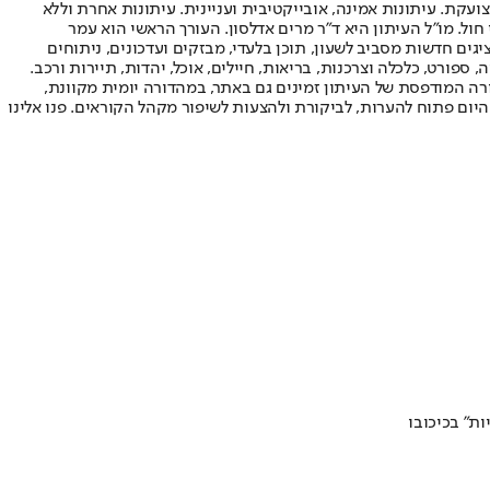
ועקת. עיתונות אמינה, אובייקטיבית ועניינית. עיתונות אחרת וללא
עור החשיפה הגבוה ביותר בימי חול. מו"ל העיתון היא ד"ר מרים אדלסון. העורך הראשי הוא עמר
 והעורך המייסד הוא עמוס רגב. אתרי האינטרנט של "ישראל היום" בעברית ובאנגלית, כמו כן היישומונים (אפליקציות) לאנדרואיד ול-iOS, מציגים חדשות מסביב לשעון, תוכן בלעדי, מבזקים ועדכונים, ניתוחים
, ספורט, כלכלה וצרכנות, בריאות, חיילים, אוכל, יהדות, תיירות ורכב.
דורה המודפסת של העיתון זמינים גם באתר, במהדורה יומית מקוונת,
היום פתוח להערות, לביקורת ולהצעות לשיפור מקהל הקוראים. פנו אלינו
ת" בכיכובו