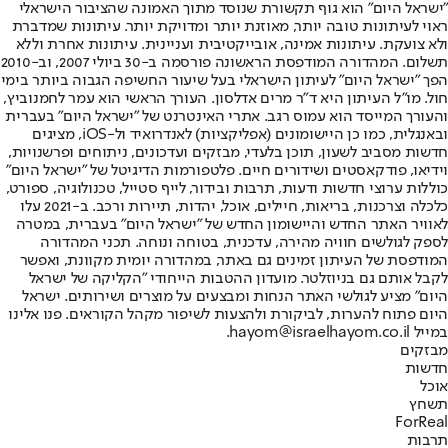
"ישראל היום" הוא גוף תקשורת שנוסד מתוך האמונה שהציבור הישראלי
ראוי לעיתונות טובה יותר, מאוזנת יותר ומדויקת יותר. עיתונות שמדברת
ולא צועקת. עיתונות אמינה, אובייקטיבית ועניינית. עיתונות אחרת וללא
תשלום. המהדורה המודפסת הראשונה פורסמה ב-30 ביולי 2007, וב-2010
הפך "ישראל היום" לעיתון הישראלי בעל שיעור החשיפה הגבוה ביותר בימי
חול. מו"ל העיתון היא ד"ר מרים אדלסון. העורך הראשי הוא עמר לחמנוביץ,
והעורך המייסד הוא עמוס רגב. אתרי האינטרנט של "ישראל היום" בעברית
ובאנגלית, כמו כן היישומונים (אפליקציות) לאנדרואיד ול-iOS, מציגים
חדשות מסביב לשעון, תוכן בלעדי, מבזקים ועדכונים, ניתוחים ופרשנויות,
וידיאו, פודקאסטים ושידורים חיים. פלטפורמות הדיגיטל של "ישראל היום"
כוללות ערוצי חדשות ודעות, תרבות ובידור, לייף סטייל, טכנולוגיה, ספורט,
כלכלה וצרכנות, בריאות, חיילים, אוכל, יהדות, תיירות ורכב. ב-2021 עלו
לאוויר האתר החדש והיישומון החדש של "ישראל היום" בעברית, במטרה
לספק לגולשים חוויה מהירה, עדכנית, בטוחה ונוחה. תכני המהדורה
המודפסת של העיתון זמינים גם באתר, במהדורה יומית מקוונת, ואפשר
לקבל אותם גם בניוזלטר. מועדון ההטבות הייחודי "הקליקה של ישראל
היום" מציע לגולשי האתר הנחות ומבצעים על מוצרים ושירותים. ישראל
היום פתוח להערות, לביקורת ולהצעות לשיפור מקהל הקוראים. פנו אלינו
במייל hayom@israelhayom.co.il.
מבזקים
חדשות
אוכל
תשחץ
ForReal
תרבות