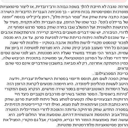
פרוזה טובה לא חייבת להלך בשפה גבוהה ורב־רובדית, או ליצור סיטואציות
מופרכות וסופיסטיות בכוח מיוזע - כך מוכיחה העברית הדיבורית הישירה
שבה כתבה עינת שחק את "נגמר הבית מלון", רומן צ'יק־ליט בנוסח "יומנה
של ברידג'ט ג'ונס". כבר שמו של הרומן, עם העברית הלא תקנית, מעיד על
הרגישות הלשונית ועל המשלב שבו בחרה שחק בספר מרגש וסוחף זה.
לדורי, הגיבורה, יש שני דברים חשובים בחיים: קריירה והרפתקאות אהבים
- עד שנכנס לעולמה ניתוח כריתת שדיה למניעת סרטן. עד אז, היא מנסה
למכור קונספט מקורי לרשת מלונות אהבה בטוקיו - מלונות לפי שעה
שבהם כל חדר מעוצב סביב קינק שונה. היא מצרפת למשימה זו ביפן את
עמית, הבחור הכי מצודד במשרד שעליו היא מפנטזת. רגע לפני שהם טסים
יחד דורי מגלה על הסרטן הפוטנציאלי, אך ממשיכה בתוכנית הכיבוש שלה,
כמין הרפתקה אחרונה, רק לא מביאה בחשבון שהדברים אינם כפי שהם
נראים.
כריכת הספר,צילום: .
שחק הפכה לשם חם, תוסס ודינמי בספרות הישראלית־עברית, וידעה
היטב לעשות מהלימון לימונדה. היא חיממה מנועים לקראת הרומן הזה
בעל היסודות האוטוביוגרפיים בספר שירה מרשים, הנקרא בשם המקורי
"פירות ביאוסים". הספר מתאר בשירים מורכבים וקצביים כיצד חיי
הרווקות הצבעוניים שלה נקטעים לפתע בשל ניתוח למניעת סרטן. שחק
היא כותבת תוכן ועיתונאית לעת מצוא, ואילו דורי קרייריסטית תזזיתית.
בספרה החדש, שחק מרחיקה עדותה והופכת לדורי האדריכלית הזוטרה
בתל אביב התוססת והעכשווית דהיום, שנוסעת אחר החלום ליפן. היא
עושה זאת באמצעות הומור חד ובריא, מקאברי, אבל גם מקורי, המציל את
הרומן מסיטואציות מלודרמטיות פתטיות.