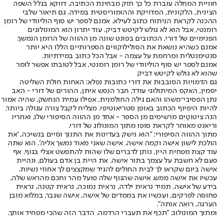
חוויית המחלה עוברת כל כך חזק מבחינת הכתיבה, דווקא בגלל השפה
הצינית, הלקונית, המדויקת וההומוריסטית במידה. גם תיאור שלבי
ההכנה לקראת הניתוח כתוב לעילא. אמנם לספר יש סוף הוליוודי של רומן
רומנטי, אבל הוא לא גולש לקיטש דביק. עוד יתרון הוא המונולוגים
הפנימיים של דורי, הכתובים בפונט שונה מן ההווה של הרומן הנמשך.
אמנם כשהיא נושאת את הסולילוקווים הספרותיים הללו היא יותר
סנטימנטלית ומרחמת על עצמה - אבל הכל כתוב במידתיות.
אמנם לספר יש סוף הוליוודי של רומן רומנטי, אבל לטובתו אפשר לומר
שהוא לא גולש לקיטש דביק
גם הדמויות הסובבות את דורי כתובות נפלא: האחות חולת השליטה
יסמין, האקס המיתולוגי עודד, חבר הנפש איתן, ההורים של דורי - האב
נתן הפסיבי־משהו והאם גילה החולמנית. אפילו עמית הנחשק, שהיה אמור
להיות היפיוף הכתוב באופן סטריאוטיפי, מצליח לקבל צורה עגולה ביותר.
הנה ציטוטַיִם מרשימים מן הספר - אחד מן ההווה הסיפורי שלו, ואחריו
וריאנט מאוחר לקראת סופו מתוך המונולוג של דורי.
מתוך ההווה הסיפורי: "הוא נישק בעדינות את התנוך וסיים בנשיכה, 'את
הולכת לישון אישה וקמה אישה. אישה שאני מאוד נמשך אליה'. הוא שתה
עוד קצת מפחית היין, נותן לדברים שלו שהות להתפשט אצלי בגוף. אף
פעם לא חשבת על עצמך בתור אישה. את היית בן אדם בעולם, ונהיית
אישה ביום שקראו לך לבית החולים להגיד שמקצצים לך אחוזי נשיות.
עכשיו את אישה ממש. אישה שהגוף שלה פועל מהר וחכם מהראש שלה,
בידע של אישה. תמיד נראית ילדה, נראית נמוכה, נראית קטנה, נראית
פחוסה לפרקים, ועכשיו את בממדים של אישה, אישה שגבר, במלוא מובן
הערגה, רואה אותה".
ומתוך המונולוג: "תכף את תעברי הרדמה. הדבר הזה שהכי מפחיד אותך.