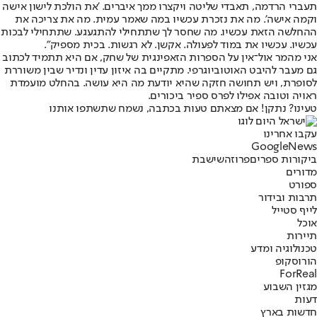
תעברי הרדמה, תאבדי שליטה ויקצרו ממך איברים. 'את הולכת לישון אישה
וקמה אישה'. מה את נזכרת עכשיו במה שאמר עמית. מה את צריכה את
ההחלשה הזאת עכשיו. מה שחסר לך שתתחילי להתגעגע. שתתחילי לבכות
עכשיו. עכשיו את במוד לפעולה. אקשן. לא רגשות. בכית מספיק".
אני מהמר אול־אין על הספרות הזאפינגית של שחק, אם היא תתמיד לכתוב
גם מעבר להיבט האוטוביוגרפי. מתקיים בה איזון עדין ונדיר שבין משוררת
לסופרת, ויש תחושה חזקה שהיא יודעת מה היא עושה. בהחלט מועמדת
ראויה וטובה אפילו לפרס ספיר ביכורים.
טעינו? נתקן! אם מצאתם טעות בכתבה, נשמח שתשתפו אותנו
עקבו אחרינו
G
o
o
g
l
e
News
ביקורות ספרים
פרוזה
שישבת
מדורים
ספורט
תרבות ובידור
לייף סטייל
אוכל
תיירות
טכנולוגיה ומדע
הורוסקופ
ForReal
מגזין השבוע
דעות
חדשות בארץ