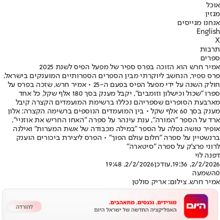
אוכל
מגזין
אנחנו מגייסים
English
X
תרבות
ספרים
אמיר חרש הוא הזוכה בפרס ספיר של מפעל הפיס לשנת 2025
פרס ספיר, הנחשב ליוקרתי מבין הספרים הספרותיים המוענקים בישראל,
חולק השנה על ידי מפעל הפיס בפעם ה-25 • אמיר חרש, שזכה בפרס על
ספרו "שכול וכישלון וזומבים", יקבל מענק בסך 180 אלף שקל, כל אחד
מארבעת הסופרים שספריהם נכללו ברשימת המועמדים הקצרה קיבל
מענק בסך 60 אלף שקל • בין המועמדים הנוספים ברשימה הקצרה: אלון
ארד על הספר ״המורה״, ענת עינהר על ספרה ״האחו החריש את אוזניי״,
אופיר טושה גפלה על הספר ״במילה מכבודה של אשת המערות״ ואילנה
ברנשטיין על ספרה ״חלום עולם הפוך״ • הפרס ליצירת ביכורים הוענק
לרוני פרצ'ק על ספרה "סיטארה"
דפנה לוי
2/2/2026, 19:36
,עודכן
2/2/2026, 19:48
0
השמעה
אמיר חרש. צילום: אריק סולטן