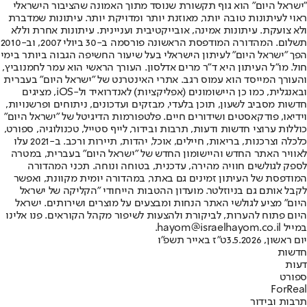
"ישראל היום" הוא גוף תקשורת שנוסד מתוך האמונה שהציבור הישראלי
ראוי לעיתונות טובה יותר, מאוזנת יותר ומדויקת יותר. עיתונות שמדברת
ולא צועקת. עיתונות אמינה, אובייקטיבית ועניינית. עיתונות אחרת וללא
תשלום. המהדורה המודפסת הראשונה פורסמה ב-30 ביולי 2007, וב-2010
הפך "ישראל היום" לעיתון הישראלי בעל שיעור החשיפה הגבוה ביותר בימי
חול. מו"ל העיתון היא ד"ר מרים אדלסון. העורך הראשי הוא עמר לחמנוביץ,
והעורך המייסד הוא עמוס רגב. אתרי האינטרנט של "ישראל היום" בעברית
ובאנגלית, כמו כן היישומונים (אפליקציות) לאנדרואיד ול-iOS, מציגים
חדשות מסביב לשעון, תוכן בלעדי, מבזקים ועדכונים, ניתוחים ופרשנויות,
וידיאו, פודקאסטים ושידורים חיים. פלטפורמות הדיגיטל של "ישראל היום"
כוללות ערוצי חדשות ודעות, תרבות ובידור, לייף סטייל, טכנולוגיה, ספורט,
כלכלה וצרכנות, בריאות, חיילים, אוכל, יהדות, תיירות ורכב. ב-2021 עלו
לאוויר האתר החדש והיישומון החדש של "ישראל היום" בעברית, במטרה
לספק לגולשים חוויה מהירה, עדכנית, בטוחה ונוחה. תכני המהדורה
המודפסת של העיתון זמינים גם באתר, במהדורה יומית מקוונת, ואפשר
לקבל אותם גם בניוזלטר. מועדון ההטבות הייחודי "הקליקה של ישראל
היום" מציע לגולשי האתר הנחות ומבצעים על מוצרים ושירותים. ישראל
היום פתוח להערות, לביקורת ולהצעות לשיפור מקהל הקוראים. פנו אלינו
במייל hayom@israelhayom.co.il.
יום ראשון, 3.5.2026
ט"ז באייר תשפ"ו
חדשות
דעות
ספורט
ForReal
תרבות ובידור