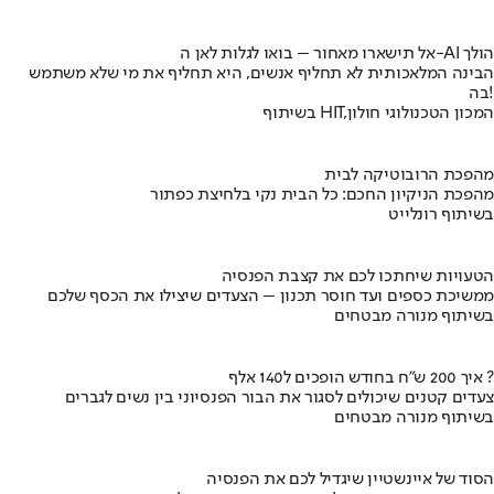
אל תישארו מאחור – בואו לגלות לאן ה-AI הולך
הבינה המלאכותית לא תחליף אנשים, היא תחליף את מי שלא משתמש
בה!
בשיתוף HIT,המכון הטכנולוגי חולון
מהפכת הרובוטיקה לבית
מהפכת הניקיון החכם: כל הבית נקי בלחיצת כפתור
בשיתוף רונלייט
הטעויות שיחתכו לכם את קצבת הפנסיה
ממשיכת כספים ועד חוסר תכנון – הצעדים שיצילו את הכסף שלכם
בשיתוף מנורה מבטחים
איך 200 ש"ח בחודש הופכים ל140 אלף ?
צעדים קטנים שיכולים לסגור את הבור הפנסיוני בין נשים לגברים
בשיתוף מנורה מבטחים
הסוד של איינשטיין שיגדיל לכם את הפנסיה