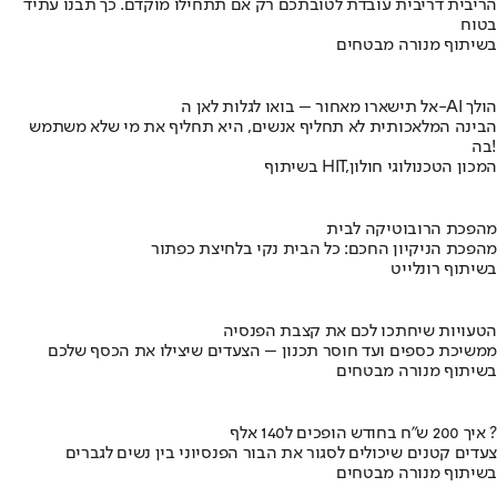
הריבית דריבית עובדת לטובתכם רק אם תתחילו מוקדם. כך תבנו עתיד
בטוח
בשיתוף מנורה מבטחים
אל תישארו מאחור – בואו לגלות לאן ה-AI הולך
הבינה המלאכותית לא תחליף אנשים, היא תחליף את מי שלא משתמש
בה!
בשיתוף HIT,המכון הטכנולוגי חולון
מהפכת הרובוטיקה לבית
מהפכת הניקיון החכם: כל הבית נקי בלחיצת כפתור
בשיתוף רונלייט
הטעויות שיחתכו לכם את קצבת הפנסיה
ממשיכת כספים ועד חוסר תכנון – הצעדים שיצילו את הכסף שלכם
בשיתוף מנורה מבטחים
איך 200 ש"ח בחודש הופכים ל140 אלף ?
צעדים קטנים שיכולים לסגור את הבור הפנסיוני בין נשים לגברים
בשיתוף מנורה מבטחים