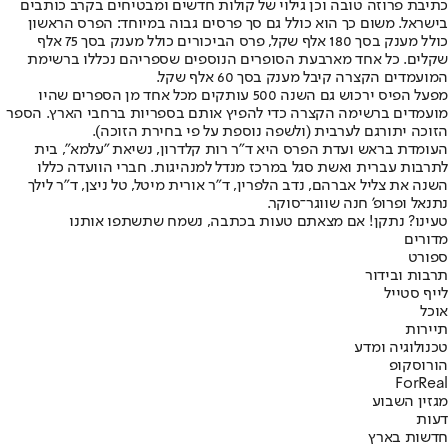
כתיבת פרוזה טובה וכן גילוי של קולות חדשים ומבטיחים בקרב כותבים
בישראל. משום כך הוא כולל גם סך פרסים גבוה במיוחד: הפרס הראשון
כולל מענק בסך 180 אלף שקל, פרס הביכורים כולל מענק בסך 75 אלף
שקלים. כל אחד מארבעת הסופרים הנוספים שספריהם נכללו ברשימת
המועמדים הקצרה קיבל מענק בסך 60 אלף שקל.
מפעל הפיס ירכוש גם השנה 500 עותקים מכל אחד מן הספרים שהיו
מועמדים ברשימה הקצרה כדי להפיץ אותם בספריות ברחבי הארץ. הספר
הזוכה יתורגם לערבית (ולשפה נוספת על פי בחירת הזוכה).
העומדת בראש ועדת הפרס היא ד"ר רות קלדרון, נשיאת "עלמא", בית
לתרבות עברית ואשת סגל במרכז מנדל למנהיגות. חברי הוועדה כללו
השנה את צליל אברהם, נדב הלפרין, ד"ר אורית מיטל, טל ניצן, ד"ר לילך
נתנאל ופרופ' חנה שווגר־סוקר.
טעינו? נתקן! אם מצאתם טעות בכתבה, נשמח שתשתפו אותנו
מדורים
ספורט
תרבות ובידור
לייף סטייל
אוכל
תיירות
טכנולוגיה ומדע
הורוסקופ
ForReal
מגזין השבוע
דעות
חדשות בארץ