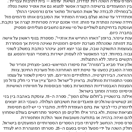
הפרס עמדה השנה רות קלדרון, נשיאת ״עלמא – בית לתרבות עברית".
בין המועמדים ברשימה הקצרה אפשר למצוא גם את אופיר טושה גפלה
ב״במחילה לכבודה של אשת המערות״ מתאר אדם נורמטיבי ההולך
ומתדרדר עד שהוא נעלם באורח המותיר את הסובבים אותו נדהמים מול
חידה שאינה נפתרת עד מותו. זוהי אמנם יצירה ספרותית קצרה אך נוקבת,
ועוסקת בדחיקתם לשוליים של מי שאינם נחשבים מצליחים מספיק
בחברה כיום.
ענת עינהר, ברומן ״האחו החריש את אוזניי״, מספרת בגוף ראשון על אישה
בת דמותה שמנהלת מערכת יחסים רומנטית שאינה מינית אך מסחררת
בעוצמת התשוקה שבה, עם גבר יוצא דופן. עינהר כותבת במשלב לשוני
גבוה במיוחד, דבר המאפשר לה לעסוק ישירות בחומרי הגוף והנפש, גם
הקשים ביותר, ללא התנצלות.
אלון ארד מביא ב״המורה״ את סיפורו המייאש-כואב-מצחיק ומריר של
מורה הנאבק כמעט עד טיפת דמו האחרונה מול מערכת החינוך, צוות
ההוראה, הבירוקרטיה, התלמידים והוריהם, תוך ניסיון לשמור על עצמו
מפני התפוררות מוחלטת. בראיון ל״ישראל היום״ ציין ארד כי חלק גדול מן
הסצנות האבסורדיות המתוארות בספר מבוססות על חוויותיו האישיות
וניסיונו כמורה ומחנך בישראל.
אילנה ברנשטיין ב״חלום עולם הפוך״, ספרה ה-15, עוסקת באהבה בין בני
זוג קשישים שהולכים ומאבדים את חשיבתם הצלולה. כשבני הזוג יוצאים
לדנמרק כדי לבקר את בתם העומדת ללדת, מתברר כי יש להם תפיסות
מציאות שונות, ולא ברור אילו חלקים מן הסיפור מתרחשים בעולם שמחוץ
להם ואיזה בהזיה או בתודעה משובשת אשר הולכת ומתפוררת.
פרס ספיר, הנחשב ליוקרתי מבין הספרים הספרותיים המוענקים בישראל,
חולק השנה על ידי מפעל הפיס בפעם ה-25. מטרתו המוצהרת היא לעודד