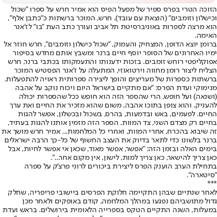
הזוכה הטרי בפרס ספיר של מפעל הפיס הוא אמיר חרש על ספרו "שכול
וכישלון וזומבים" (הוצאת עם עובד). חרש, המוכר ברשתות כ״כתבן אלף״,
הוא מרצה לספרות באוניברסיטת תל אביב ועורך כתב העת ״בו״ לז׳אנר
האימה.
ברומן יוצא הדופן, המצחיק והעמוק, ״שכול כישלון וזומבים״, חרש חוזר אל
ימיו האחרונים של הסופר יוסף חיים ברנר ומשבץ אותם מחדש בסיפור
אפוקליפטי רוחש זומבים. בזכות ידענותו והתעמקותו בכתבי ברנר, חרש
הצליח ליצור רומן מחווה וירטואוזי, המתעלה על ז׳אנר הפסטיש המוכר
ברשתות כספרות של מעריצים והופך ליצירה ספרותית ראויה להתפעלות.
מנימוקי ועדת הפרס: "אם מתקיים בישראל היום ויכוח נוקב על אהבה
(ושנאה) ועל חופש, הרי שהספר הזה הוא חופש ככל שהספרות יכולה
להעניק. והוא צופן בתוכו אהבה, משום שהוא מזכיר את החיים ואת ערך
החיים. לפעמים, באש ובדמעות, בהרס, בשכול ובכשלון, אפשר להגות
בחיים רק מצדם השני, צד המוות. הספר הזה מזמין אותנו להגות בעתיד,
זה שיבוא בהכרח, אחרי המוות, ואחרי כל המלחמות... אמיר חרש מושך את
ברנר בלשונו כדי לתאר בדיוק את העצב החשוף של כל-כך הרבה ישראלים
בימים האלה ובזמן הזה: "אפשר, אפשר מאוד, שכאן אי אפשר לחיות, אבל
כאן צריך להישאר, כאן צריך למות, לישון, אין מקום אחר...".
בתחילת הערב הוענק הפרס ליצירת ביכורים לרוני פרצ'ק על ספרה
"סיטארה".
***
לאחר שנתיים שבהן התקיימה חלוקת הפרסים ביישובי פריפריה, שחלק
גדול מתושביהם נפגעו במהלך המלחמה, קודם באופקים ולאחר מכן
במעלות, השנה התקיים הטקס בספרייה הלאומית בירושלים. בראש ועדת