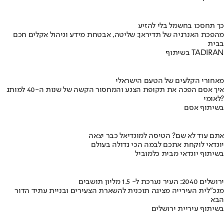
כך תחסכו בחשמל בלי להזיע
מהפכת האנרגיה של תדיראן: שליטה, אבטחת מידע וניהול אקלים חכם
בבית
בשיתוף TADIRAN
מאחורי הקלעים של הטעם הישראלי
איך אסם הפכה את תקופת הצנע והמחסור הקשה של שנות ה-40 למותג
לאומי?
בשיתוף אסם
אתם עוד לא שם? הטיסה למונדיאל כבר יצאה
יונדאי לוקחת אתכם לבמה הכי גדולה בעולם
בשיתוף יונדאי מבית כלמוביל
ירושלים 2040: העיר נערכת ל- 1.5 מליון תושבים
מנכ"לית העירייה מציגה תוכנית להשארת הצעירים ובניית עתיד הדור
הבא
בשיתוף עיריית ירושלים