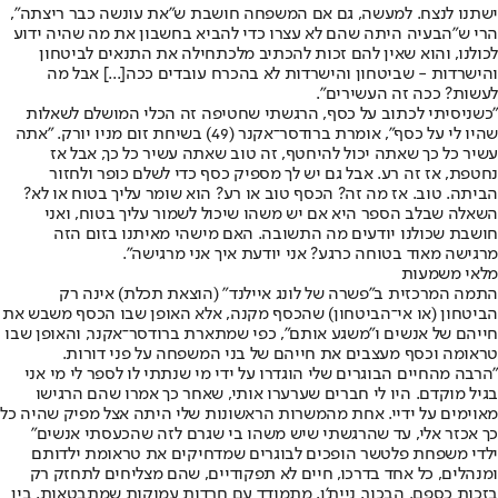
ישתנו לנצח. למעשה, גם אם המשפחה חושבת ש"את עונשה כבר ריצתה",
הרי ש"הבעיה היתה שהם לא עצרו כדי להביא בחשבון את מה שהיה ידוע
לכולנו, והוא שאין להם זכות להכתיב מלכתחילה את התנאים לביטחון
והישרדות - שביטחון והישרדות לא בהכרח עובדים ככה[...] אבל מה
לעשות? ככה זה העשירים".
"כשניסיתי לכתוב על כסף, הרגשתי שחטיפה זה הכלי המושלם לשאלות
שהיו לי על כסף", אומרת ברודסר־אקנר (49) בשיחת זום מניו יורק. "אתה
עשיר כל כך שאתה יכול להיחטף, זה טוב שאתה עשיר כל כך, אבל אז
נחטפת, אז זה רע. אבל גם יש לך מספיק כסף כדי לשלם כופר ולחזור
הביתה. טוב. אז מה זה? הכסף טוב או רע? הוא שומר עליך בטוח או לא?
השאלה שבלב הספר היא אם יש משהו שיכול לשמור עליך בטוח, ואני
חושבת שכולנו יודעים מה התשובה. האם מישהי מאיתנו בזום הזה
מרגישה מאוד בטוחה כרגע? אני יודעת איך אני מרגישה".
מלאי משמעות
התמה המרכזית ב"פשרה של לונג איילנד" (הוצאת תכלת) אינה רק
הביטחון (או אי־הביטחון) שהכסף מקנה, אלא האופן שבו הכסף משבש את
חייהם של אנשים ו"משגע אותם", כפי שמתארת ברודסר־אקנר, והאופן שבו
טראומה וכסף מעצבים את חייהם של בני המשפחה על פני דורות.
"הרבה מהחיים הבוגרים שלי הוגדרו על ידי מי שנתתי לו לספר לי מי אני
בגיל מוקדם. היו לי חברים שערערו אותי, שאחר כך אמרו שהם הרגישו
מאוימים על ידיי. אחת מהמשרות הראשונות שלי היתה אצל מפיק שהיה כל
כך אכזר אלי, עד שהרגשתי שיש משהו בי שגרם לזה שהכעסתי אנשים"
ילדי משפחת פלטשר הופכים לבוגרים שמדחיקים את טראומת ילדותם
ומנהלים, כל אחד בדרכו, חיים לא תפקודיים, שהם מצליחים לתחזק רק
בזכות כספם. הבכור, ניית'ן, מתמודד עם חרדות עמוקות שמתבטאות, בין