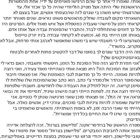
אותי, שאמרו לי אחר כך שהם הרגישו מאוימים על ידיי. אחת מהמשרות
הראשונות שלי היתה אצל מפיק הוליוודי שהיה כל כך אכזר אלי, עד
שהרגשתי שיש משהו בי שגרם לזה שהכעסתי אנשים, אבל בעצם לא
השארתי מקום לעובדה שחלק מהאנשים פשוט נוראים. שנים מאוחר יותר
קראתי רומן על מישהי שעבדה כמטפלת אצל איש מאוד אלים. הפרטים היו
כל כך דומים שהתחלתי לברר, והתברר שהסופרת עבדה אצל אותו אדם.
באותו זמן הייתי בת 40, וכמעט לא לקחתי עבודה ב'ניו יורק טיימס'
כשהציעו לי כי חשבתי שיש בי משהו שמאפשר לאהוב אותי מרחוק, אבל לא
מקרוב, במשרד".
מה היה הדבר שגרם לך בסופו של דבר להקשיב פחות לאחרים ולבטוח
באינסטינקטים שלך?
"אני חוזרת לרגע הזה מול הסוכנת כל הזמן. חיפשתי וחשבתי, האם כדאי לי
לעזוב את הסוכנת הזו? היא מצאה אותי כשהייתי מאוד צעירה, ואני רוצה
להיות נאמנה. הייתי כל כך מודאגת לגבי הנאמנות שלי. ואז מצאתי חיבור
שהסופר הנהדר אלכסנדר צ'י כתב. הוא כתב שכשהסוכנת שלו שולחת לו
סימן קריאה, זה יכול לתדלק את העבודה שלו לחודשים. חשבתי שלפחות
הייתי רוצה את זה. לפחות הייתי רוצה מישהו שיגיד, 'תסיימי את זה ובואי
נראה איך זה הולך', אז מצאתי סוכן שאני מרגישה שנתן לי כנפיים. אני
יודעת שאמורה להיות ציניות לגבי סוכנים, עורכי דין, אנשים כאלה. אבל
הייתי מי שאני הרבה זמן, לא באמת השתניתי, והאנשים שהאמינו בי
ותמכו בי שינו לי את החיים בכל דרך אפשרית".
הדיבוק
ספרה הראשון של ברודסר־אקנר, "פליישמן בצרות", זכה להצלחה אדירה
והפך אותה לחביבת המבקרים. "פליישמן בצרות" מספר את סיפורו של
טובי פליישמן, רופא יהודי וגרוש טרי שעסוק בסצנת הדייטינג באפליקציות,