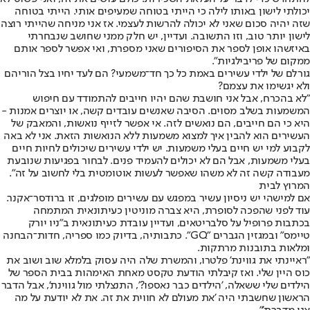
יכולתי לישון באותו לילה כי הייתי בטוחה שמעיפים אותי. הייתי בטוחה
שזה יהיה סכום שאני לא יכולה להרשות לעצמי. אז אני מניחה שהייתי רוצה
לישון יותר טוב, וזו התשובה. ועדיין, יש חלק ממני שחושב שנבחרתי
באיזשהו אופן לספר את הסיפורים שאני מספרת, ואי אפשר לספר אותם
ממקום של פריבילגיות".
גורלם של ילדי עשירים באמת כל כך חד־משמעי? הם לעד יחיו בצל הוריהם
ולא יגשימו את עצמם?
"לא בהכרח, אבל אני חושבת שהם יהיו חייבים להתמודד עם חיפוש
המשמעות בשלב מסוים. הסיבה שאנשים עובדים קשה, או יוצרים אמנות -
היא כי הם חייבים, הם נואשים לזה. אי אפשר לזייף נואשות, והמאבק של
העשירים הוא להבין איך למצוא משמעות ללא הנואשות הזאת. אני לא באה
לקבוע למי יש חיים בעלי משמעות. יש ילדי עשירים שיכולים לחיות חיים
בעלי משמעות, אבל הם לא יכולים להעמיד פנים. לבחור בפגיעות שנובעת
מעבודה קשה זה לא משהו שאפשר לעשות אוטומטית בלי לחשוב על זה".
המרוץ לבית
אם למישהי יש ניסיון עשיר במפגש עם עשירים מופלגים, זו ברודסר־אקנר.
עוד לפני שהפכה לסופרת, היא צברה מוניטין כעיתונאית המתמחה
בכתבות פרופיל על סלבריטאים, ועדיין עובדת כעיתונאית ב"ניו יורק
טיימס" ובמגזין הגברים "GQ". כתבותיה, בדיוק כמו ספריה, חדות־הבחנה
ומלאות בתובנות מרתקות.
"ראיינתי את גווינת' פלטרו, והמשרת שלה היה עסוק בלמלא שוב ושוב את
כוס היין שלי. ואז קיבלתי הודעת טקסט מאחת האימהות בבית הספר של
הילדים שלי ששאלה, 'הילדים כבר נאספו?', התנצלתי מול גווינת', אבל הדבר
הראשון שחשבתי היה 'את מעולם לא חווית את זה. את לא יודעת על מה