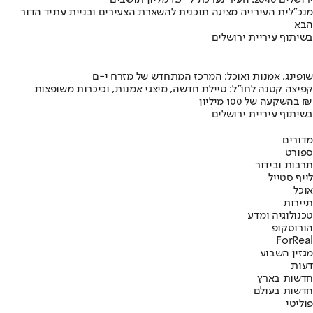
ירושלים 2040: העיר נערכת ל- 1.5 מליון תושבים
מנכ"לית העירייה מציגה תוכנית להשארת הצעירים ובניית עתיד הדור
הבא
בשיתוף עיריית ירושלים
שופינג, אמנות ואוכל: המרכז המתחדש של מזרח י-ם
קפיצה קטנה לחו"ל: טיילת חדשה, מיצגי אמנות, וכיכרות משופצות
בהשקעה של 100 מיליון ₪
בשיתוף עיריית ירושלים
מדורים
ספורט
תרבות ובידור
לייף סטייל
אוכל
תיירות
טכנולוגיה ומדע
הורוסקופ
ForReal
מגזין השבוע
דעות
חדשות בארץ
חדשות בעולם
פוליטי