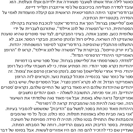
כאשר לילה אחד אשתו לשעבר משאירה את ילדיהם אצלו ונעלמת. הוא
עובד לסדרה מצליחה בכיכובם של ג'סי אייזנברג וקלייר דיינס,
וברודסר־אקנר היתה התסריטאית הראשית וגם קיבלה מועמדות לאמי על
הסדרה בקטגוריית הכתיבה.
ואם "פליישמן בצרות" הפך את ברודסר־אקנר לכוכבת פורצת בקהילה
הספרותית, הרי ש"הפשרה של לונג איילנד", שתורגם לעברית על ידי
שלומית כנען, ממצב אותה, בעיני המבקרים, לצד שני סופרים שהיא טוענת
שהעניקו לה השראה, פיליפ רות' וג'ונתן פראנזן. מבקרי הספר, אגב, לא
התעלמו מהתבלין שהוסיפה ברודסר־אקנר לסיפור המשפחתי: יהדות.
ב"ניו יורק טיימס", בביקורת על "הפשרה של לונג איילנד", קראו לו "הרומן
האמריקני היהודי־הרפורמי הגדול".
"למדתי, כשפרסמתי את 'פליישמן בצרות', שכל ספר שיש בו דמויות
יהודיות נקרא ספר יהודי. וזה הפתיע אותי, כי לא חשבתי עליו כעל רומן
יהודי. מייד אחרי ש'פליישמן' פורסם, ג'ונתן פראנזן פרסם את 'צומת'. זה
ספר על כומר שגר בכנסייה ומנהל קבוצת נוער, וקוראים לזה הרומן
האמריקני הגדול, זה לא נקרא 'רומן נוצרי'. אבל הספרים שלי, שיש בהם
יהודים שהיהדות שלהם היא מאוד ברקע של החיים שלהם, נקראים 'ספרים
יהודיים', וזו, אני מניחה, התשובה לשאלה - האם יהודים נחשבים
אמריקנים? נראה שלא באמת. אבל אני מאוד גאה שלמדתי את השיעור
הזה, ואני גאה להיות מה שהמבקרת קראה לו 'רפורמי'".
היהדות מאוד נוכחת בספר, למשל עם "הדיבוק" שמשמש להסביר בעיות.
"אני באה מבית מלא באמונות תפלות. כמו כולנו, נכון? כל מי שהסבים
והסבתות שלו התחילו בגטו פולני, תהיה לו מידה מסוימת של חשיבה
קסמית. בספר הדיבוק הוא בעצם הרדיפה, רוחה של הסבתא המתה,
שעדיין שם כדי להזכיר להם מה הם היו אמורים לעשות. אבל בסופו של דבר