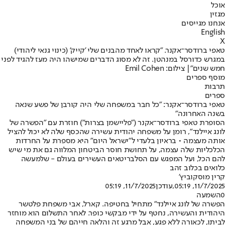
אוכל
מגזין
אנחנו מגייסים
English
X
טאפי ברודסר־אקנר. "קראו לאחד מהבנים שלי 'קייק' (כינוי גנאי ליהודי)
במגרש כדורסל במנהטן. זה לא מסוג הדברים שמישהו היה מעז להגיד לפני
חמש שנים"| צילום: Emil Cohen
מוסף ספרים
תרבות
ספרים
טאפי ברודסר־אקנר: "כל חבר במשפחה שלי היה קורבן של פשע שנאה
בשנה האחרונה"
הסופרת טאפי ברודסר־אקנר ("פליישמן בצרות") חוזרת עם "הפשרה של
לונג איילנד", רומן על משפחה יהודית עשירה שהכסף שלה לא יכול להציל
אותה מעצמה • בראיון בלעדי ל"ישראל היום" היא מספרת על החרדות
הכלכליות שלה עצמה, על תחושת חוסר הביטחון המלווה גם את מי שיש
להם הכל, ועל המפגש עם הסלבריטאים העשירים בעולם - שלמעשה
כלואים בכלוב זהב
קרין מוסקוביץ'
11/7/2025, 05:19
,עודכן
11/7/2025, 05:19
0
השמעה
הפשרה של לונג איילנד" מתחיל בחטיפה. קארל, אבי משפחת פלטשר
היהודית והעשירה, נחטף על ידי מבקשי כופר. לאחר התשלום הוא מוחזר
לביתו, לכאורה ללא פגע, אבל מרגע זה והלאה חייהם של בני המשפחה