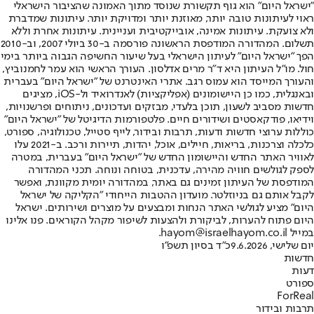
"ישראל היום" הוא גוף תקשורת שנוסד מתוך האמונה שהציבור הישראלי
ראוי לעיתונות טובה יותר, מאוזנת יותר ומדויקת יותר. עיתונות שמדברת
ולא צועקת. עיתונות אמינה, אובייקטיבית ועניינית. עיתונות אחרת וללא
תשלום. המהדורה המודפסת הראשונה פורסמה ב-30 ביולי 2007, וב-2010
הפך "ישראל היום" לעיתון הישראלי בעל שיעור החשיפה הגבוה ביותר בימי
חול. מו"ל העיתון היא ד"ר מרים אדלסון. העורך הראשי הוא עמר לחמנוביץ,
והעורך המייסד הוא עמוס רגב. אתרי האינטרנט של "ישראל היום" בעברית
ובאנגלית, כמו כן היישומונים (אפליקציות) לאנדרואיד ול-iOS, מציגים
חדשות מסביב לשעון, תוכן בלעדי, מבזקים ועדכונים, ניתוחים ופרשנויות,
וידיאו, פודקאסטים ושידורים חיים. פלטפורמות הדיגיטל של "ישראל היום"
כוללות ערוצי חדשות ודעות, תרבות ובידור, לייף סטייל, טכנולוגיה, ספורט,
כלכלה וצרכנות, בריאות, חיילים, אוכל, יהדות, תיירות ורכב. ב-2021 עלו
לאוויר האתר החדש והיישומון החדש של "ישראל היום" בעברית, במטרה
לספק לגולשים חוויה מהירה, עדכנית, בטוחה ונוחה. תכני המהדורה
המודפסת של העיתון זמינים גם באתר, במהדורה יומית מקוונת, ואפשר
לקבל אותם גם בניוזלטר. מועדון ההטבות הייחודי "הקליקה של ישראל
היום" מציע לגולשי האתר הנחות ומבצעים על מוצרים ושירותים. ישראל
היום פתוח להערות, לביקורת ולהצעות לשיפור מקהל הקוראים. פנו אלינו
במייל hayom@israelhayom.co.il.
יום שלישי, 9.6.2026
כ"ד בסיון תשפ"ו
חדשות
דעות
ספורט
ForReal
תרבות ובידור