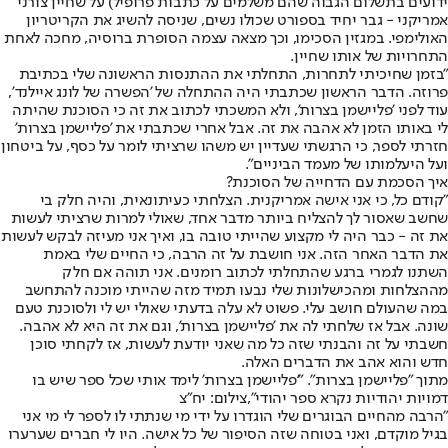
ידועים בתשלום הגבוה שהם משלמים על כתבות פרופיל) על שחיין צורני
אמריקני - גבר יחיד בספורט שכולו נשים, שניסה להשיג את הקריטריון
האולימפי. במגזין הסכימו, וכך מצאה עצמה הסופרת ברוסיה, מחכה לאחת
התחרויות של אותו שחיין.
"בזמן שחיכיתי לתחרות, התחלתי את ההתנסות הראשונה שלי בכתיבת
פרוזה. הדבר הראשון שכתבתי היה ההתחלה של 'הפשרה של לונג איילנד',
עוד לפני 'פליישמן בצרות', ולא המשכתי לכתוב את זה כי הסוכנת שהיתה
לי באותו הזמן לא אהבה את זה. אבל אחרי שכתבתי את 'פליישמן בצרות'
חזרתי לספר, כי הרגשתי שעדיין יש משהו שרציתי לומר על כסף, על ביטחון
ועל היעלמותו של מעמד הביניים".
איך הסכמת עם הדחייה של הסוכנת?
"קודם כל, כי אני אישה אמריקנית. הצלחתי כעיתונאית, והיה חלק בי
שחשב שאסור לך להצליח ביותר מדבר אחד, שאולי למרות שרציתי לעשות
את זה - כבר היה לי מקצוע שהייתי טובה בו, ואיך אני מעיזה לבקש לעשות
את הדבר האחר הזה. אני חושבת על זה הרבה, כי החיים שלי באמת
השתנו לגמרי ברגע שהתחלתי לכתוב רומנים. אני תוהה אם חלק
מההצלחות ומהכישלונות שלי נבעו תמיד מזה שהייתי מוכנה להתחשב
במה שהעולם חושב עלי. פשוט לא עלה בדעתי שאולי יש לי ולסוכנת טעם
שונה. אבל אז שלחתי לה את 'פליישמן בצרות', וגם את זה היא לא אהבה.
חשבתי על זה והבנתי שזה כל מה שאני יודעת לעשות, אז לקחתי סוכן
חדש והוא אהב את הדברים האלה.
מתוך "פליישמן בצרות". "'פליישמן בצרות' לימד אותי שכל ספר שיש בו
דמויות יהודיות נקרא ספר יהודי",צילום: יח"צ
"הרבה מהחיים הבוגרים שלי הוגדרו על ידי מי שנתתי לו לספר לי מי אני
בגיל מוקדם, ואני בטוחה שזה הסיפור של כל אישה. היו לי חברים שערערו