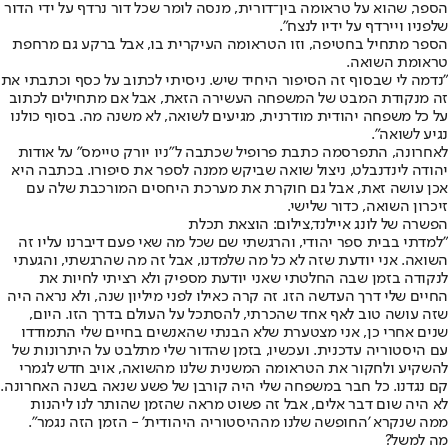
הספר, שהוא על טראומה בין־דורית, מנסה לומר שכל דור נרדף על ידי הדור
שלפניו ויירדף על ידיו לנצח".
הספר מתחיל בחטיפה, וזו הטראומה העיקרית בו, אבל ברקע גם מרחפת
טראומת השואה.
"נדמה לי שבסוף זה הסיפור היחיד שיש. ניסיתי לכתוב על כסף וכתבתי את
זה מנקודת המבט של המשפחה העשירה הזאת, אבל אם מתחילים לכתוב
על כל משפחה יהודית מודרנית, מגיעים לשואה, לא משנה מה. בסוף כולנו
נגיע לשואה".
לאחרונה, התפרסמה כתבת פרופיל שכתבה ל"ניו יורק טיימס" על אודות
יהודה לינדנבלט, ניצול שואה שביקש ממנה לספר את סיפורו. בכתבה היא
אכן עושה זאת, אבל גם חוקרת את מערכת היחסים המורכבת שלה עם
זיכרון השואה, כדור שלישי.
הפשרה של לונג איילנד,צילום: הוצאת תכלת
"למדתי בבית ספר יהודי, והרגשתי שם שכל מה שאי פעם דיברנו עליו זה
השואה. אני יודעת שזה לא כל מה שלמדנו, אבל זה מה שהרגשתי, והגעתי
לנקודה בזמן שבה החלטתי שאני יודעת מספיק ולא רציתי לחיות את
החיים שלי דרך העדשה הזו. זה קרה כאילו לפני מיליון שנה, ולא נראה היה
שזה עושה טוב לאף אחד שהכרתי, להסתכל על העולם בדרך הזו. היום,
שנים אחרי כן, אני מצטערת שלא הבנתי שהאנשים בחיים שלי התמודדו
עם היסטוריה עדכנית. ועכשיו, בזמן שהדור שלי מתלבט על היתרונות של
להשקיע ולחקור את הטראומה המשנית שלנו מהשואה, אויב חדש לגמרי
קם נגדנו. כל חבר במשפחה שלי היה קורבן של פשע שנאה בשנה האחרונה.
לא היה שום דבר אלים, אבל זה פשוט מראה שהזמן שהותר לנו ליהנות
ממה שנקרא 'החופשה שלנו מההיסטוריה היהודית' - הזמן הזה נגמר".
מה למשל?