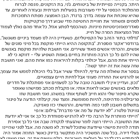
היתר, בקנייה כפייתית של ביטוחים. ג'ני, בת הזקונים, מנסה לברוח
מהמלכוד הכספי על ידי מעורבות בפעילות חברתית ובעזרה לאחרים, עד
שהיא שוכחת את עצמה בדרך. ברנרד, הבן האמצעי, מפתח התמכרות
לסמים ומשחזר את חוויית החטיפה מדי שבוע דרך פרקטיקות
סאדו־מאזוכיסטיות מיניות. כשהכסף לפתע אוזל, כל אחד מהם נאלץ לעמוד
מול המציאות המרה של חייו.
"גדלתי בתור הזהב של הקפיטליזם, כשעדיין היה לנו מעמד ביניים משגשג",
ברודסר־אקנר מספרת. "בתקופה ההיא הייתי מוקפת בכל מיני סוגים של
אנשים, והכרתי אנשים מאוד עשירים. אני חושבת שלהיות מוקפת באנשים
שהיו להם כל כך הרבה מותרות בחיים באמת השפיע עלי - דווקא כי לא
הייתי אחת מהם, אבל יכולתי בקלות להיראות כמו אחת מהם, ואני חושבת
שזה עשה את זה יותר קשה".
בספר את שואלת מה עדיף, להיוולד עשיר אבל בלי היכולת לממש את עצמך,
או להרגיש את החרדה מעוני אבל לחיות חיים עצמאיים.
"נכון, ועדיין אין לי תשובה טובה על כך. לפעמים אני מסתכלת על חדרים
מלאים באנשים שבאו לראות אותי, או מקבלת מכתב ממישהו שאומר
שקרא סיפור שלי והוא חייב לשתף אותי במשהו, ואני חושבת שזו
פריבילגיה מדהימה, להיות ממומשת. ומצד שני, קיבלתי הודעה על פיגור
בתשלום חשבון לפני כמה חודשים, והרגשתי כזו פאניקה.
גווינת' פלטרו. "לא יודעת על מה אני מדברת",צילום: אי.פי
"הייתי מוותרת על הרבה כדי לא להרגיש מפוחדת כל כך, אז אני לא יודעת
את התשובה. הייתי רוצה לומר שהגעתי לנקודה שבה אני כל כך אסירת
תודה להיות מישהי שיודעת שתוכל לשרוד, לא משנה מה. אבל לפני שהיינו
בעלי דירה, בכל שנה המשכיר היה מתקשר בדיוק כאשר החוזה אמור היה
להתחדש כדי לדבר על העלאת השכירות. כולם עושים את זה, ואני פשוט לא