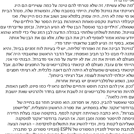
אני מדברת'"
"מה שלא עשיתי, זה שלא נטרתי להם טינה על כמה עשירים הם היו.
ראיינתי את גווינת' פלטרו, הייתי במטבח שלה, והמשרת שלה, מנהל הבית
או מי שזה לא היה, היה עסוק בלמלא שוב ושוב את כוס היין שלי. ואז
קיבלתי הודעת טקסט מאחת האימהות בבית הספר של הילדים שלי
ששאלה, 'הילדים כבר נאספו? הבן שלי לא הגיע הביתה', ובזמן שדיברתי עם
גווינת', מתחת לשולחן שלחתי בבהלה הודעה לבן הזוג שלי כדי לוודא שהוא
יודע שהוא אמור לאסוף לא רק את הבן שלנו, אלא גם את הבן של אותה
אמא, בסוף זה הגיע למצב שדאגתי יותר מדי.
"גווינת' הבינה את זה ואמרתי 'סליחה, יש לי בעיות לוח זמנים בבית', והיא
נתנה לי מבט כל כך חביב ואמפתי, אבל הדבר הראשון שחשבתי היה 'את
מעולם לא חווית את זה. את לא יודעת על מה אני מדברת'. הבנתי מי אני,
הייתי אדם עובד, מעולם לא קינאתי בסלבריטאים על החפצים שלהם, אבל
קינאתי באנשים שמעולם לא היתה להם דאגה כלכלית. לא רציתי חפצים
שלא יכולתי להרשות לעצמי, אבל רציתי ביטחון".
טוב, נשמע שלסלבריטאים יש בעיות אחרות.
"נכון. אין להם הרבה חופש והחיים שלהם נראו לי כמו סיוט, למען האמת.
להיות מראיינת סלבריטאים זה לשבת איתם בחדר ולהרגיש שאת יושבת
עם חיה כלואה".
כפי שאפשר להבין, כסף, או חסרונו, הוא מוטיב חוזר גם בחייה של
ברודסר־אקנר. שלא במפתיע, את ספרה הראשון והמצליח, "פליישמן
בצרות", היא כתבה כשהיתה זקוקה לכסף, בתקופה שבה בעלת הדירה
ניסתה להיפטר ממנה ומבן זוגה. אז הגיעה ברודסר־אקנר למסקנה
שעליהם לקנות בית, וכדי להשיג את התשלום למקדמה - הגישה הצעה
לכתבת פרופיל למגזין הספורט של ESPN (מגזיני ספורט, כך מתברר,