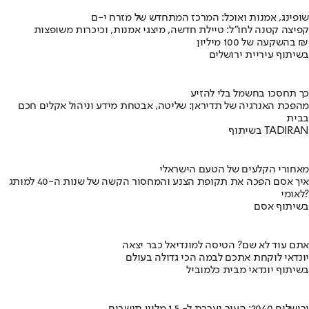
שופינג, אמנות ואוכל: המרכז המתחדש של מזרח י-ם
קפיצה קטנה לחו"ל: טיילת חדשה, מיצגי אמנות, וכיכרות משופצות
בהשקעה של 100 מיליון ₪
בשיתוף עיריית ירושלים
כך תחסכו בחשמל בלי להזיע
מהפכת האנרגיה של תדיראן: שליטה, אבטחת מידע וניהול אקלים חכם
בבית
בשיתוף TADIRAN
מאחורי הקלעים של הטעם הישראלי
איך אסם הפכה את תקופת הצנע והמחסור הקשה של שנות ה-40 למותג
לאומי?
בשיתוף אסם
אתם עוד לא שם? הטיסה למונדיאל כבר יצאה
יונדאי לוקחת אתכם לבמה הכי גדולה בעולם
בשיתוף יונדאי מבית כלמוביל