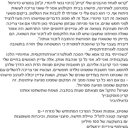
"קראו לאחד מהבנים שלי 'קייק' (כינוי גנאי ליהודי, ק"מ) במגרש כדורסל
במנהטן. לאחרונה, מישהו בבית הקולנוע אמר לי שאני צריכה לעשות
ניתוח אף, כי הוא כעס עלי כי אמרתי לו לכבות את הטלפון. ביקום פשעי
השנאה זה דבר מינורי, אבל זה לא מסוג הדברים שמישהו היה מעז להגיד
לפני חמש שנים. אז אני מניחה שבזמן שישבתי כאן ודנתי אם אני צריכה
להיות מעורבת בשואה או לא, עניינים דחופים יותר התרחשו, וזה אומר
שאלה מאיתנו שחשבו שיש לנו את הלוקסוס לא לזכור את השואה, הם
בדיוק מי שנשארו עם המורשת והחובה לזכור אותה".
דיברת בעבר על כך שהפכת לסופרת כי המשפחה שלך חזרה בתשובה
והפכה לאורתודוקסית.
"כשהייתי בת 12 אמא שלי הפכה לאולטרה־אורתודוקסית, אחיותיי הלכו
בעקבותיה ואני לא. אני כל כך אוהבת אותן, אלה עדיין האנשים בחיים שלי
שאני הכי קרובה אליהם. הן חושבות שקיום מצוות הדת הוא הדרך שלהן
לחופש, ואני חושבת שפשוט נולדנו חופשיים. ועכשיו אני צריכה להשלים עם
זה שאנחנו חיות בצדדים שונים של העמק, ושאת עדיין יכולה לאהוב מישהו
- גם אם הוא כל כך שונה ממך. זה המקום שממנו מגיעה עיתונות. זה
המקום שממנו מגיעה ספרות".
טעינו? נתקן! אם מצאתם טעות בכתבה, נשמח שתשתפו אותנו
קרין מוסקוביץ'
כדאי
להכיר
שופינג, אמנות ואוכל: המרכז המתחדש של מזרח י-ם
קפיצה קטנה לחו"ל: טיילת חדשה, מיצגי אמנות, וכיכרות משופצות
בהשקעה של 100 מיליון ₪
בשיתוף עיריית ירושלים