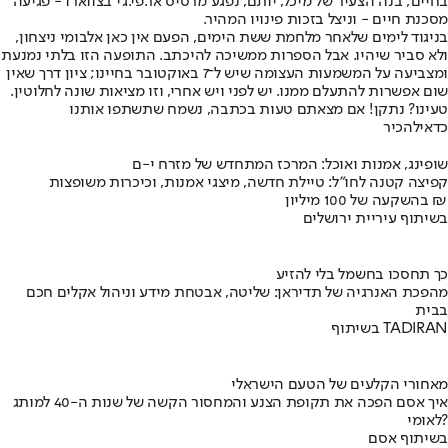
בחיים; בנה הצעיר של מיכל, יותם, נפגע מרסיס אר.פי.ג'י בצווארו - פגיעה
מסכנת חיים - וניצל בזכות פינויו המהיר.
בניגוד לימים שלאחר מלחמת ששת הימים, הפעם אין כאן אלבומי ניצחון,
ולא סביר שיהיו. אבל הספרות ממשיכה להיכתב. התופעה הזו בלתי נמנעת
ומצביעה על המשמעות העצומה שיש ל־7 באוקטובר בחיינו; ציון דרך שאין
שום אפשרות להתעלם ממנו. יש לפני ויש אחרי, וזו מציאות שונה לחלוטין.
טעינו? נתקן! אם מצאתם טעות בכתבה, נשמח שתשתפו אותנו
כדאי
להכיר
שופינג, אמנות ואוכל: המרכז המתחדש של מזרח י-ם
קפיצה קטנה לחו"ל: טיילת חדשה, מיצגי אמנות, וכיכרות משופצות
בהשקעה של 100 מיליון ₪
בשיתוף עיריית ירושלים
כך תחסכו בחשמל בלי להזיע
מהפכת האנרגיה של תדיראן: שליטה, אבטחת מידע וניהול אקלים חכם
בבית
בשיתוף TADIRAN
מאחורי הקלעים של הטעם הישראלי
איך אסם הפכה את תקופת הצנע והמחסור הקשה של שנות ה-40 למותג
לאומי?
בשיתוף אסם