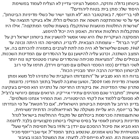
ביטחון גדולה וחזקה, המפעל הציוני עדיין לא הצליח לעמוד במשימת
היסוד שלו: מתן בית בטוח ליהודים?"
לפי בר־יוסף, 7 באוקטובר הוא "לא תוצר ישיר של כשלי מדיניות הביטחון",
אף על פי שהמתקפה חשפה את הכשלים הללו, אלא בעיקר תוצאה של
"שרשרת החלטות מוטעות שהתקבלו בשעות שלפני המתקפה". אילו היו
מתקבלות החלטות אחרות, האסון היה יכול להימנע.
המסקנה העיקרית שלו היא שאי אפשר להשעין את ביטחון ישראל רק על
"קיר הברזל" - עוצמתה הצבאית. לדבריו, התפיסה הזו היתה נכונה עד
1967, משום שלישראל לא היה מה לתת לערבים בתמורה להכרתם בה, אך
המצב השתנה, וכרגע עליה להישען גם על ההסדרים עם המדינות השכנות,
ובמילים שלו: "המציאות מוכיחה שהסדרים שיצרו סטטוס־קוו נוח יותר
לשני הצדדים (כמו הסכמי השלום עם מצרים וירדן), תרמו על פי רוב
לביטחון המדינה הרבה יותר מבניין הכוח".
ברוח הזו הוא מצביע על "התנגדותו העקבית של נתניהו לכל משא ומתן
ופשרה מדינית מאז 2009", וטוען שחובה לפעול בתווך המדיני, כדוגמת
פתרון שתי המדינות. את ביקורתו החריפה על נתניהו הוא מסיים בעקיצה
אישית: "מתברר שגם מנהיגים עתירי איי־קיו, הרואים עצמם כיורשי צ'רצ'יל,
לא מסוגלים ללמוד את לקחי ההיסטוריה. ואת המחיר אנחנו משלמים".
בדיון הרחב על תפיסת הביטחון הישראלית, "אם כל חטאת" על פי הגדרתו
של בר־יוסף, היא עליית משקלה של האידיאולוגיה הדתית־משיחית,
שהתעצמותה מכרסמת ביכולתם של מקבלי ההחלטות בישראל לנהל
מדיניות ביטחון לאומי על בסיס שיקולי ביטחון מקצועיים בלבד. לדוגמה
הוא מביא את סיכול ההסכם עם ירדן ב־1974 בשל תפיסת ה"אף שעל"
המשיחית של גוש אמונים, שנטמע בתוך המפד"ל. אף שבר־יוסף מכיר
במציאות הזו, הוא לא מייחס לה, לדעתי, את המשקל הנכון בציבור