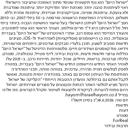
"ישראל היום" הוא גוף תקשורת שנוסד מתוך האמונה שהציבור הישראלי
ראוי לעיתונות טובה יותר, מאוזנת יותר ומדויקת יותר. עיתונות שמדברת
ולא צועקת. עיתונות אמינה, אובייקטיבית ועניינית. עיתונות אחרת וללא
תשלום. המהדורה המודפסת הראשונה פורסמה ב-30 ביולי 2007, וב-2010
הפך "ישראל היום" לעיתון הישראלי בעל שיעור החשיפה הגבוה ביותר בימי
חול. מו"ל העיתון היא ד"ר מרים אדלסון. העורך הראשי הוא עמר לחמנוביץ,
והעורך המייסד הוא עמוס רגב. אתרי האינטרנט של "ישראל היום" בעברית
ובאנגלית, כמו כן היישומונים (אפליקציות) לאנדרואיד ול-iOS, מציגים
חדשות מסביב לשעון, תוכן בלעדי, מבזקים ועדכונים, ניתוחים ופרשנויות,
וידיאו, פודקאסטים ושידורים חיים. פלטפורמות הדיגיטל של "ישראל היום"
כוללות ערוצי חדשות ודעות, תרבות ובידור, לייף סטייל, טכנולוגיה, ספורט,
כלכלה וצרכנות, בריאות, חיילים, אוכל, יהדות, תיירות ורכב. ב-2021 עלו
לאוויר האתר החדש והיישומון החדש של "ישראל היום" בעברית, במטרה
לספק לגולשים חוויה מהירה, עדכנית, בטוחה ונוחה. תכני המהדורה
המודפסת של העיתון זמינים גם באתר, במהדורה יומית מקוונת, ואפשר
לקבל אותם גם בניוזלטר. מועדון ההטבות הייחודי "הקליקה של ישראל
היום" מציע לגולשי האתר הנחות ומבצעים על מוצרים ושירותים. ישראל
היום פתוח להערות, לביקורת ולהצעות לשיפור מקהל הקוראים. פנו אלינו
במייל hayom@israelhayom.co.il.
יום שני, 8.6.2026
כ"ג בסיון תשפ"ו
חדשות
דעות
ספורט
ForReal
תרבות ובידור