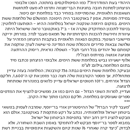
היהודי בעת המודרנית"? כמו הסיפולוקסים בחתונה, הפכו אלבומי
הניצחון למתנת חובה בחגיגות הבר־מצווה ותרמו לא מעט לתחושת
השאננות הלאומית, שהסתיימה במחיר כבד במלחמת יום כיפור.
במידה מסוימת, אסון 7 באוקטובר היה היפוכה המושלם של מלחמת ששת
הימים. במקום היוזמה שנקטה ישראל במלחמה ההיא - הופתענו לחלוטין;
בניגוד לתכנון המדוקדק שקרה אז - ב־7 באוקטובר נראה שישראל היתה
עיוורת וחירשת להכנות הקדחתניות של חמאס מעבר לגדר, במרחק יריקה
מיישובי העוטף; במקום הגאווה הלאומית בעקבות הניצחון המזהיר על
שלושה צבאות סדירים והכפלת שטח המדינה פי שישה לערך, שזקפה את
קומתם של יהודים בכל רחבי תבל - השפלה נוראית, ריסוק ההרתעה
ופגיעה אנושה במיתוס הצה"לי.
אלוף ישעיהו גביש במלחמת ששת הימים. אלבומי הניצחון נכתבו מיד
בתום המלחמה,צילום: לע"מ
ובעיקר, מלחמת ששת הימים גבתה 736 קורבנות; המלחמה בעזה עדיין
מתחוללת, אך מספר הקורבנות שלה חצה כבר מזמן את קו ה־1,600, חלקם
הגדול אזרחים, ו־101 חטופים ישראלים עדיין כלואים במנהרות שמתחת
לרצועה.
ועדיין, למרות השוני הגדול - גם היום כמו אז, ממשיכים להציף את המדפים
ספרים שעוסקים במלחמה, חלקם נכתבו מתוך שדה הקרב.
***
"מעבר לקיר הברזל" של ההיסטוריון אורי בר־יוסף, שמרבה לעסוק בנושאי
ביטחון ישראל ומלחמותיה, נכתב על רקע מתקפת 7 באוקטובר, אולם הוא
מבקש להציג דיון רחב יותר בתפיסת הביטחון של ישראל.
במבוא לספר בר־יוסף מבקש לא להתמקד באסון השבת השחורה, אלא
לבדוק "כיצד קרה שאחרי 76 שנות קיום והשקעות אינסופיות בבניית רשת