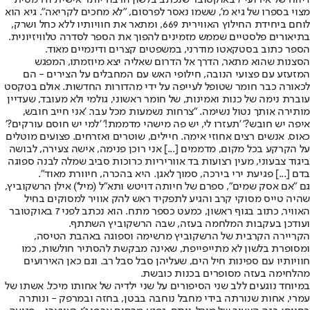
מצוי בספרו של גיא מ', ששמו נאסר לפרסום, "לא מחכים לקריאה". גיא הוא
לוחם ביחידת החילוץ האווירית 669, ומתאר את חוויותיו ללא כחל ושרק,
בתיאורים פלסטיים שממש מזמינים להפוך את הספר לסדרה טלוויזיונית.
הספר כתוב בסטקאטו מודרני, במשפטים קצרים ודינמיים מאוד.
הסצנות שהוא מתאר, הדרך אל הדרום שאליה יצא מיוזמתו, המפגש
המזעזע עם פצועי הנובה, חילופי האש עם המחבלים על הצירים - הם
לכאורה כבר חומר שטופל לעייפה על ידי מהדורות החדשות. אולם בטקסט
עוברת נימה של כנות ואמינות, של חומר ראשוני, גולמי ולא מעובד, שעדיין
מותירה אותך נטול נשימה. "צרחות נשמעות מכל עבר. 'אני חייב חובש,
איפה יש חובש?' 'תעזרו לי, יש פה מישהי מדממת!' 'למי יש חוסם עורקים?'
כאוס. אנשים רצים אחוזי אימה. חיילים, שוטרים ואזרחים. פצועים מוטלים
על הקרקע בכל מקום, מדממים [...] אני רוכן פנימה, אישה צעירה, לבושה
ביגוד צבעוני, מעין רצועות בד אווריריות כרוכות סביב שמלה לבנה ספוגה
בדם [...] פגיעת ירי בירכה, סמוך לאגן. היא בהכרה, חיוורת מאוד".
גם "אם אסק שמים", ספרם של חיותה דויטש ותא"ל (מיל') אילן הרשקוביץ,
שהיה טייס מסוקי קרב והגיע לתפקיד ראש להק אוויר למסוקים בחיל
האוויר, כתוב בגוף ראשון, כמעט כספר מתח. הוא נכתב לפני 7 באוקטובר
ועודכן בעקבות המלחמה בעזה, שבה הרשקוביץ השתתף.
הקריירה הקרבית של הרשקוביץ מרשימה וספוגה באהבת הטיסה,
ומסופרת בלשון לא מתייפייפת, שאינה מבקשת להסתיר חולשות, כמו
חוויותיו עם ספינות חיל הים, שעליהן סבל סבל רב. וגם כאן האירועים
מהלחימה בעזה מסופרים בכנות כובשת.
במיוחד נוגעים ללב שני הסיפורים על שני ילדיה של אחותו מיכל. אשתו של
עמרי, אחות שנורתה בידי מחבל נוחבה בבטן, בחזה ובמרפק - ונותרה