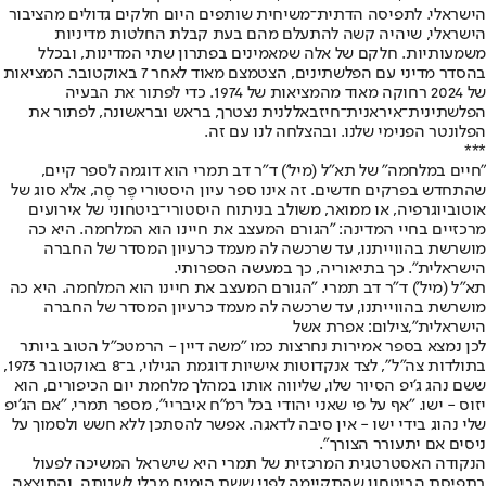
הישראלי. לתפיסה הדתית־משיחית שותפים היום חלקים גדולים מהציבור
הישראלי, שיהיה קשה להתעלם מהם בעת קבלת החלטות מדיניות
משמעותיות. חלקם של אלה שמאמינים בפתרון שתי המדינות, ובכלל
בהסדר מדיני עם הפלשתינים, הצטמצם מאוד לאחר 7 באוקטובר. המציאות
של 2024 רחוקה מאוד מהמציאות של 1974. כדי לפתור את הבעיה
הפלשתינית־איראנית־חיזבאללנית נצטרך, בראש ובראשונה, לפתור את
הפלונטר הפנימי שלנו. ובהצלחה לנו עם זה.
***
"חיים במלחמה" של תא"ל (מיל') ד"ר דב תמרי הוא דוגמה לספר קיים,
שהתחדש בפרקים חדשים. זה אינו ספר עיון היסטורי פֶּר סֶה, אלא סוג של
אוטוביוגרפיה, או ממואר, משולב בניתוח היסטורי־ביטחוני של אירועים
מרכזיים בחיי המדינה: "הגורם המעצב את חיינו הוא המלחמה. היא כה
מושרשת בהווייתנו, עד שרכשה לה מעמד כרעיון המסדר של החברה
הישראלית". כך בתיאוריה, כך במעשה הספרותי.
תא"ל (מיל') ד"ר דב תמרי. "הגורם המעצב את חיינו הוא המלחמה. היא כה
מושרשת בהווייתנו, עד שרכשה לה מעמד כרעיון המסדר של החברה
הישראלית",צילום: אפרת אשל
לכן נמצא בספר אמירות נחרצות כמו "משה דיין - הרמטכ"ל הטוב ביותר
בתולדות צה"ל", לצד אנקדוטות אישיות דוגמת הגילוי, ב־8 באוקטובר 1973,
ששם נהג ג'יפ הסיור שלו, שליווה אותו במהלך מלחמת יום הכיפורים, הוא
יזוס - ישו. "אף על פי שאני יהודי בכל רמ"ח איבריי", מספר תמרי, "אם הג'יפ
שלי נהוג בידי ישו - אין סיבה לדאגה. אפשר להסתכן ללא חשש ולסמוך על
ניסים אם יתעורר הצורך".
הנקודה האסטרטגית המרכזית של תמרי היא שישראל המשיכה לפעול
בתפיסת הביטחון שהתקיימה לפני ששת הימים מבלי לשנותה, והתוצאה