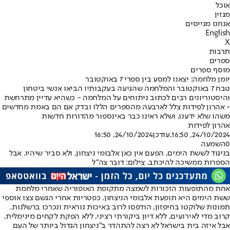
אוכל
מגזין
אנחנו מגייסים
English
X
תרבות
ספרים
מוסף ספרים
יומן מלחמה: יצאנו למסע בין ספרי 7 באוקטובר
טבח 7 באוקטובר והמלחמה שהגיעה בעקבותיו הביאו אנשי ביטחון
והיסטוריונים רבים לכתוב ניתוחים על המלחמה - כשהיא עדיין מתרחשת
• אהרון לפידות צלל לארבעה מהספרים הללו ובדק אם הם באמת מחדשים
משהו שלא ידענו, ושלא ראינו כבר באינספור מהדורות חדשות
אהרון לפידות
24/10/2024, 16:50
,עודכן
24/10/2024, 16:50
0
השמעה
בניגוד לששת הימים, הפעם אין כאן אלבומי ניצחון, ולא סביר שיהיו. אבל
הספרות ממשיכה להיכתב. צילום: דובר צה"ל
אחת מהתופעות הזכורות לשמצה מתקופת האופוריה שאחרי מלחמת
ששת הימים היא תופעת אלבומי הניצחון. כפטריות אחרי הגשם צצו אוספי
תמונות שלוקטו בחיפזון, הודפסו לרוב באיכות נוראית ונכרכו ברשלנות.
קרוב מדי לאירועים, ללא דיון ביקורתי רציני, ללא הפקת לקחים מינימלית.
אבל איזה בית בישראל לא רצה להתהדר ב"ניצחון הגדול ביותר של העם