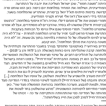
היתה "משגה חמור", שכן ישראל השליכה את יהבה על ההתרעה
המודיעינית, ושילמה את המחיר במלחמת יום כיפור. כאן הוא שוחט פרה
קדושה בדמות מיתוס תא"ל יואל בן־פורת, שהתריע שהמלחמה בשער,
ונהדף בידי ראש אמ"ן דאז אלי זעירא וקציני המודיעין.
תמרי מצטט את אל"ם מנחם דיגלי, שהיה רמ"ח איסוף במלחמה: "הרגשנו
(בן־פורת ודיגלי) שמשהו לא בסדר, שהדברים לא מסתדרים, אבל לא אמרנו
שתפרוץ מלחמה". תמרי מוסיף שגם אילו גויסו כל הכוחות בעקבות
התרעת אשרף מרואן לצבי זמיר על פרוץ המלחמה למחרת - צה"ל לא היה
ערוך לגיוס ולהפעלה של כל כוחותיו בלחימה בתוך 24 שעות. זה "לא היה
משנה בהרבה את מהלך המלחמה", הוא קובע.
הדיון באירועי 7 באוקטובר מתמקד בצורך במעבר מהתרעה נקודתית על
מלחמה קרבה שתכליתה גיוס כוחות (שכשלה הן ב־1973 והן ב־2023) -
להתרעה על תהליכים רחבים, על שינוי מציאות ועל ההשלכות האפשריות.
נוסף על כך, הוא דן באמנה החברתית "אזרח־חייל". בזמנו רווחה בישראל
האמירה כי אזרח ישראלי הוא חייל מילואים בחופשה של 11 חודשים. הצד
הרציני של המטבע הוא שמדינה המגייסת את אזרחיה לשירות חובה,
ולאחריו לשירות מילואים ארוך שנים, מחויבת להעניק לו גם את הזכות
"להיות מעורב ולהשפיע על החלטות השלטון, על אופיו ועל המלחמה [...]
זכותו וחובתו (של האזרח־חייל) להתנגד לשינוי מהותי בסדרי המדינה מצד
אחד, ולצאת למבצע, מערכה ומלחמה בהוראת הממשלה מצד שני". כאן
תמרי מתייחס לרפורמה המשפטית: "מרגע שהשלטון בחר לשנות את
מהותה של המדינה כפי שהתהוותה והתקיימה עד כה - זכותו של
האזרח־חייל לסרב לסכן את חייו בשליחותה".
***
דיווח של אירועי 7 באוקטובר שנכתב בלשון הרבה יותר אישית ודרמטית