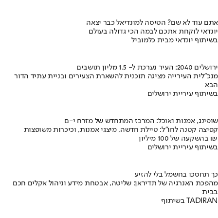
אתם עוד לא שם? הטיסה למונדיאל כבר יצאה
יונדאי לוקחת אתכם לבמה הכי גדולה בעולם
בשיתוף יונדאי מבית כלמוביל
ירושלים 2040: העיר נערכת ל- 1.5 מליון תושבים
מנכ"לית העירייה מציגה תוכנית להשארת הצעירים ובניית עתיד הדור
הבא
בשיתוף עיריית ירושלים
שופינג, אמנות ואוכל: המרכז המתחדש של מזרח י-ם
קפיצה קטנה לחו"ל: טיילת חדשה, מיצגי אמנות, וכיכרות משופצות
בהשקעה של 100 מיליון ₪
בשיתוף עיריית ירושלים
כך תחסכו בחשמל בלי להזיע
מהפכת האנרגיה של תדיראן: שליטה, אבטחת מידע וניהול אקלים חכם
בבית
בשיתוף TADIRAN