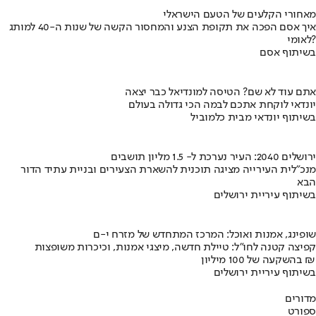
מאחורי הקלעים של הטעם הישראלי
איך אסם הפכה את תקופת הצנע והמחסור הקשה של שנות ה-40 למותג
לאומי?
בשיתוף אסם
אתם עוד לא שם? הטיסה למונדיאל כבר יצאה
יונדאי לוקחת אתכם לבמה הכי גדולה בעולם
בשיתוף יונדאי מבית כלמוביל
ירושלים 2040: העיר נערכת ל- 1.5 מליון תושבים
מנכ"לית העירייה מציגה תוכנית להשארת הצעירים ובניית עתיד הדור
הבא
בשיתוף עיריית ירושלים
שופינג, אמנות ואוכל: המרכז המתחדש של מזרח י-ם
קפיצה קטנה לחו"ל: טיילת חדשה, מיצגי אמנות, וכיכרות משופצות
בהשקעה של 100 מיליון ₪
בשיתוף עיריית ירושלים
מדורים
ספורט