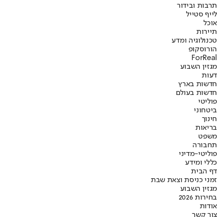
תרבות ובידור
לייף סטייל
אוכל
תיירות
טכנולוגיה ומדע
הורוסקופ
ForReal
מגזין השבוע
דעות
חדשות בארץ
חדשות בעולם
פוליטי
ביטחוני
חינוך
בריאות
משפט
תחבורה
פוליטי-מדיני
כללי ומידע
דף הבית
זמני כניסת וצאת שבת
מגזין השבוע
בחירות 2026
אודות
צור קשר