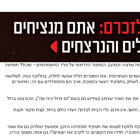
מה שרצוי, וכמובן, הסיפור הדרמטי על מרד החשמונאים - שכולל חמישה
 השנים האחרונות. את הספרים הללו אפשר לחלק, בחלוקה גסה, לשלושה
ת/ לשחק בתפקיד ראשי במסכת, ואיך הם מתמודדים עם זה; וסיפורים
ציסט, נתן אלתרמן. חנוכה 1933, אם לדייק. העיתון "דבר לילדים" פרסם את את השיר שכתב (שידוע גם בשם "נס גדול היה פה"), ונכס צאן ברזל
חושך, אין אדם, כלי הבית לבדם/ רעדו כולם ביחד, קצת מקור וקצת
קוד ולוקח לעצמו את תפקיד מתתיהו הזקן, וממשיך ומלהק גם את שאר
כבי/ חדדו את הקוצים, כי לקרב אנו יוצאים!/ גם אתה משפך בכיין,