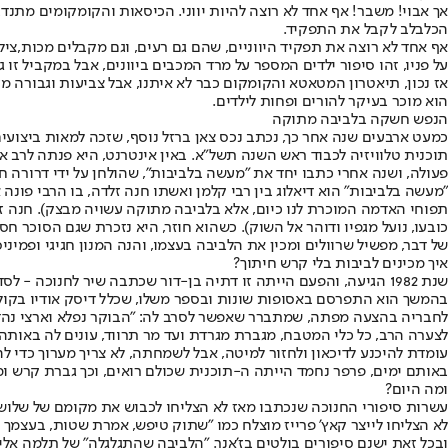
אך אבוי! משבר! אף אחד לא רוצה להיות יווני. הכיסאות והקומקומים מתנדבים
הכלבלב לקבל את התפקיד.
אף אחד לא רוצה את תפקיד היווניים, שהם גם רעים, וגם מקבלים מכות,צילום
על פניו, זהו סיפור ילדים המספר על מרד המכבים ביוונים, אבל במקביל זו
אז נכון, תיאטרון המטאטא והקומקום כבר לא איתנו, אבל צביעות וגבורה מז
הוא מוכר בעיקר להורים ופחות לילדים.
הנפש חשקה בלביבה מתוקה
תוכנית טלוויזיה לכבוד ראש השנה תשל"א. באין אינטרנט, היא פנתה לרב א
פעולה, ושנה אחרי כתבו יחד את "מעשה בלביבות", שהולחן על ידי דרורה חב
"מעשה בלביבות" הוא דיאלוג בין רבי קלמן ואשתו חנה זלדה, בו הרבי פונה
תפוחי האדמה המוכרת לנו כיום, אלא בלביבה מתוקה עשויה מבצק). חנה זלד
כובעו, נועל מגפיו ודוהר אל השוק). כשהוא חוזר, היא נזכרת שגם הסוכר ח
של דבר, מפשיל שרוולים ומכין את הלביבה בעצמו, והנה המנון חגיגי ופמיניס
איך מכינים לביבות בלי קרש חיתוך?
שנת 1982 הגיעה, והפעם הייתה זו דתיה בן-דור שכתבה שיר לחנוכה - לסדרת הטלוויזיה פרפר נחמד. "גברת קרש ומר מערוך", שמו, והוא בוצע על ידי כוכבי הילדים הגדולים של אז, עוזי חיטמן ואפי בן ישראל.
בהמשך הוא התפרסם באסופות שונות ובספר משלו, שכלל דיסק אודיו בקולה
לחבריה בהצעה מפתה, שמתברר שאפשר לסרב לה: "הבוקר נפלא וארצי נהדר
לצערה הרב, כל כלי המטבח, מגברת מגרדת ועד מר תרווד, עונים לה באותה ת
עומדת להיכנע לדיכאון ולחזור למיטה, אבל לשמחתה, לא צריך מערוך כדי לה
באותם ימים, פרפר נחמד הייתה ה-תוכנית שכולם רואים, וכך גברת קרש ומר
ומה היום?
עשרות סיפורי החנוכה שנכתבו מאז לא הצליחו לכבוש את מקומם של שלושת ה
לא הצליחו לייצר קאץ' פרייז מוצלח כמו "שתוק טיפש, אמרת שטות, בעצמך
ובכל זאת ישנם סיפורים בולטים בז'אנר. "הלביבה שהתגלגלה" של תלמה אלי