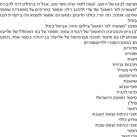
מגיעה לבטן של הזאב. קשה לומר שזה סוף טוב, אבל זו בהחלט דרך להבהיר
"מעשייה לנר ראשון" של עדי זליכוב רלוי, מספר בחרוזים על סופגנייה שמ
שירצה אותה, וזה הרי, כולנו יודעים, ממש נס. אפשר למצוא פה ביקורת 
בסיל.
מתוך "מעשיה לנר ראשון",צילום: איור: אביאל בסיל
"בן ציון והסביבון הראשון" של דבורה עומר, מספר על בנו האומלל של אלי
שנותן לנו גם סיפור חנוכה וגם סיפור על אליעזר בן יהודה בספר אחד. וכמ
חג החנוכה
ספרי ילדים
ספרים
מדורים
ספורט
דעות
תרבות ובידור
לייף סטייל
הורוסקופ
שישבת
סוף שבוע
כדאי להכיר
סיפור המשק הישראלי
נדל"ן
ראשי
זמני כניסת וצאת השבת
מידע כללי
זמני כניסת וצאת שבת
ראשי
צרו קשר