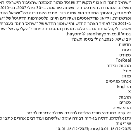
"ישראל היום" הוא גוף תקשורת שנוסד מתוך האמונה שהציבור הישראלי ראוי 
ת
ופרשנויות, וידיאו, פודקאסטים ושידורים חיים. פלטפורמות הדיגיטל של "ישרא
ב-2021 עלו לאוויר האתר החדש והיישומון החדש של "ישראל היום" בע
ואפשר לקבל אותם גם בניוזלטר. מועדון ההטבות הייחודי "הקליקה של ישרא
במייל hayom@israelhayom.co.il.
יום שישי, 17.4.2026
ל' בניסן תשפ"ו
חדשות
דעות
ספורט
ForReal
תרבות ובידור
אוכל
מגזין
אנחנו מגייסים
English
X
תרבות
ספרים
החמישייה
זה קרה בחנוכה: ספרי הילדים לחנוכה שכולם צריכים להכיר
נתן אלתרמן, דתיה בן-דור, דבורה עומר, שלושתם ועוד רבים אחרים כתבו סי
שירי צוק
16/12/2023, 10:01
,עודכן
16/12/2023, 10:01