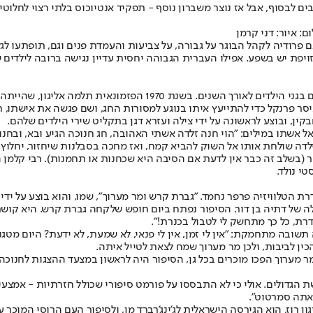
 לבסוף, אבל אז נוצר משברון נוסף - תפקיד אנטיוכוס בלתי רצוי לחלוטין, 
: איור: דני קרמן
 גם פרודיה לקהל הבוגר על גבורה, על צביעות והעמדת פנים וגם, תופתעו 
ויפת יש בשפע. אפילו העברית הגבוהה יחסית עדיין נגישה ברובה לילדים ש
כמעט ארבעים שנה אחר כך, נכתב נכס צאן ברזל נוסף, שזכה למאות ביצ
יסר פרנקל כדי להתייעץ איתו בנוגע למסורות החג, ושם פגשה את אישתו, 
קין, ובוצע לראשונה על ידי צילה ועזרא דגן בתקליט שירי הילדים שלהם.
 אל אשתו במילים: "הוי חנה זלדה אשתי האהובה, חג חנוכה הגיע ובא, ובח
ה שולחת אותו אל השוק להביא קמח, ואז מחכה בסבלנות שיחזור, יחלוץ מגפ
סר (בשלב זה כבר אין לדעת אם הסיבה היא שכחנות או תחמנות). רבי קלמן 
טי נולד.
 של דתיה בן דור. הסיפור נפתח ביום חופש שלקחה גברת קרש. היא קושר
ת, כל כך מתחשק לי לטבול בכנרת!".
שובה מתחמקת: "אין לי זמן, אין לי פנאי, לא שמעת, לא ידעת? היום מטגני
כין לביבות, ולכן מר מערוך שמח לצאת לטייל איתה.
 מערוך הפכו מוכרים בכל גן, הסיפור היה לראשון במצעד ההצגות לחנוכה 
גדולים. אולי כי לא התבססו על פורמט סיפורי שכולל חזרתיות - אמצעי ספ
 אתה סמרטוט".
גון רוז, הוא הגירסה הישראלית לג'ינג'רברד מן, ולסיפור העם הרוסי המו