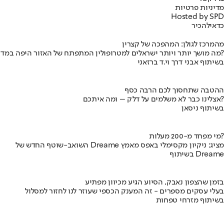
מדיניות פרטיות
Hosted by SPD
כדאי
להכיר
מהמרכז לגולן: המהפכה של קצרין
מה מושך יותר ויותר ישראלים למטרופולין המתפתח של האזור היפה במדינה?
בשיתוף אבני דרך וי.ד ברזאני
ההטבה שתחסוך לכם הרבה כסף
אצלינו כבר לא משלמים על דלק – ומה איתכם?
בשיתוף ניסאן
מי מפחד מ-200 מעלות?
השואב-שוטף החדש של Dreame מציג: ניקיון מקסימלי באפס מאמץ
בשיתוף Dreame
בזמן שהצפון נאבק, הסיוע הגיע מכיוון מפתיע
בעלי עסקים מספרים - זה המענק הכספי שעוזר לנו לחזור למסלול
בשיתוף מזרחי טפחות