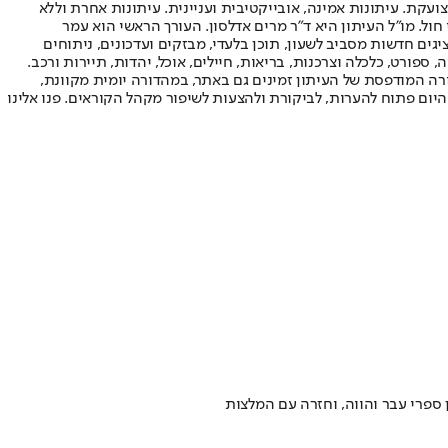
ועקת. עיתונות אמינה, אובייקטיבית ועניינית. עיתונות אחרת וללא
עור החשיפה הגבוה ביותר בימי חול. מו"ל העיתון היא ד"ר מרים אדלסון. העורך הראשי הוא עמר
 והעורך המייסד הוא עמוס רגב. אתרי האינטרנט של "ישראל היום" בעברית ובאנגלית, כמו כן היישומונים (אפליקציות) לאנדרואיד ול-iOS, מציגים חדשות מסביב לשעון, תוכן בלעדי, מבזקים ועדכונים, ניתוחים
, ספורט, כלכלה וצרכנות, בריאות, חיילים, אוכל, יהדות, תיירות ורכב.
דורה המודפסת של העיתון זמינים גם באתר, במהדורה יומית מקוונת,
היום פתוח להערות, לביקורת ולהצעות לשיפור מקהל הקוראים. פנו אלינו
ן ספרי עבר והווה, וחזרה עם המלצות