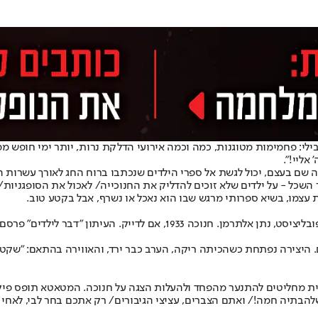
ילי: פחמימות מטוגנות, כמה וכמה אירועי הדלקת נרות, יותר ימי חופש מ
אליי!".
רה שם בעצם, יכול לגשת אל ספרי הילדים שנכתבו ברוח החג לאורך עשרות
 השכל - על ילדים שלא זוכים להדליק את החנוכייה/ לאכול את הסופגניו
ת עצמו, בשיא ספרותי מרגש שבו הוא נאכל או נשרף, אבל בקטע טוב.
סיפור חנוכה המוכר מכולם הוא "זה היה בחנוכה", של המשורר, המחזאי, הפובלי
. היצירה נפתחת כשהכיתה ריקה, הערב כבר ירד, והאווירה בהתאם: "שקט, 
 הבית מחליטים להתנער מהפחד ולהעלות הצגה על חנוכה. המטאטא תופס פי
בתיה חמה!/ ואתם הצברים, עציצי הגיבורים/ רק אתכם בחר לבי, לאחי המ