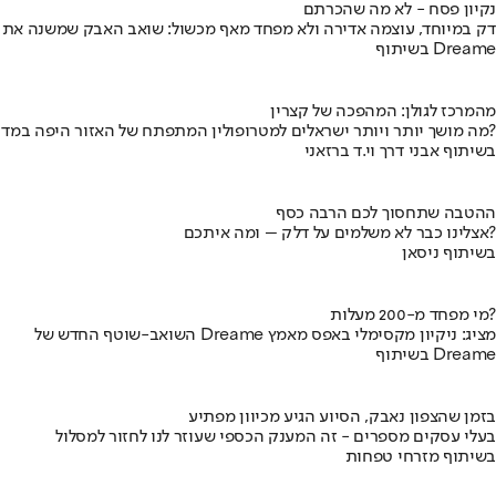
נקיון פסח - לא מה שהכרתם
דק במיוחד, עוצמה אדירה ולא מפחד מאף מכשול: שואב האבק שמשנה את
בשיתוף Dreame
מהמרכז לגולן: המהפכה של קצרין
מה מושך יותר ויותר ישראלים למטרופולין המתפתח של האזור היפה במדינה?
בשיתוף אבני דרך וי.ד ברזאני
ההטבה שתחסוך לכם הרבה כסף
אצלינו כבר לא משלמים על דלק – ומה איתכם?
בשיתוף ניסאן
מי מפחד מ-200 מעלות?
השואב-שוטף החדש של Dreame מציג: ניקיון מקסימלי באפס מאמץ
בשיתוף Dreame
בזמן שהצפון נאבק, הסיוע הגיע מכיוון מפתיע
בעלי עסקים מספרים - זה המענק הכספי שעוזר לנו לחזור למסלול
בשיתוף מזרחי טפחות