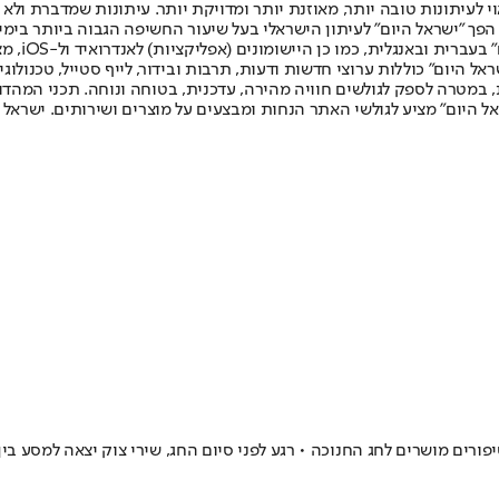
לעיתונות טובה יותר, מאוזנת יותר ומדויקת יותר. עיתונות שמדברת ולא צ
שלום. המהדורה המודפסת הראשונה פורסמה ב-30 ביולי 2007, וב-2010 הפך "ישראל היום" לעיתון הישראלי בעל שי
לחמנוביץ,
ל היום" כוללות ערוצי חדשות ודעות, תרבות ובידור, לייף סטייל, טכנולוגיה
ברית, במטרה לספק לגולשים חוויה מהירה, עדכנית, בטוחה ונוחה. תכני המה
ל היום" מציע לגולשי האתר הנחות ומבצעים על מוצרים ושירותים. ישראל 
פורים מושרים לחג החנוכה • רגע לפני סיום החג, שירי צוק יצאה למסע בי