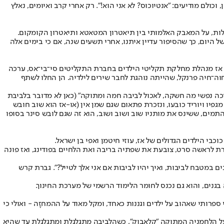
וכולם מודיעים: "אנטיוכוס? לא אני הוא!". רק אחרי קרב ואיומים, נאלץ
לגלות, על המאבק האלמותי בין תיאטרון המטאטא ותיאטרון הקומקום.
ל היום, כך שהסיפור עדיין איתנו, אחרי תשעים שנה, אם כי בימים אלה
ועים בגני הילדים לאורך השנים. בשנת 1970 הפזמונאית תלמה אליגון, שהייתה אז מנהלת מחלקת תקליטי הילדים בחברת התקליטים סי־בי־אס, ערכה
חוה־חיה פרנקל, שהייתה נוהגת לחבר שירים לילדיה. הן החלו לשתף
נוכה נפשי מה חשקה, לאכול לביבה חמה ומתוקה" (כאן לא מדובר בלביבת
יו ויוריד כובעו, ונזכרת פתאום שגם שמן אין (או-אז הוא שוב חובש
התמים, ששינס את מותניו שוב ושוב ושוב, הוא זה שגם לובש סינר בסופו
ת לראשה סרט, צובעת את שפתיה בריבה ואת הלחיים בפודינג, ואז פונה
ם במטבח לביבות, ואיך יהיו לביבות אם אני אלך לטייל?". גברת קרש
בגנים, והוא גם נכנס לחומר הלימוד הרשמי של מערכת החינוך.
רותי שאהוב על ילדים וגננות כאחד, ומקל מאוד על ההמחזָה - ואולי כי
כר על הלחמניה המתוקה "קלאבוק", כשהלביבה מתגלגלת ומתגלגלת עד שהיא