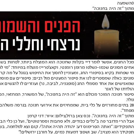
0
השמעה
מתוך "זה היה בחנוכה"
מכל החגים, אפשר לומר דיי בקלות שחנוכה הוא המוצלח ביותר, לפחות בשב
אחים חסונים שכמו-נשלפו מרומן רומנטי, וקאצ'פרייז מוצלח במיוחד: "מי לה' 
מי שפחות בקיא בסיפורי החג, ומעוניין לחסוך את החיפוש בגוגל על מה ק
סוגים: כאלה שמספרים לנו את סיפור המעטים מול רבים; סיפורים עם מוסר
שמאנישים את אחד מסמלי החג (סופגניה, לביבה, נר) ועוזרים לו להגשים א
הולדתו של ז'אנר
נולד.
28 בתים מחורזים על כלי בית, שממחיזים את אירועי חנוכה בגרסה משלהם
מפחד".
מתוך "זה היה בחנוכה". נכס צאן ברזל,צילום: איור: דני קרמן
אבל הרי מדובר פה ב"כלים כבודים, ולא סחבות וסמרטוטים", ועל כן כלי
התפקידים: "ואתה הפרימוס דע: יהודה תהיה אתה!/ קום וצא למלחמה, בשלה
תפקידך הוא מצוין:/ שב ושפוך דמעות כמים, על חורבן ירושלים!"