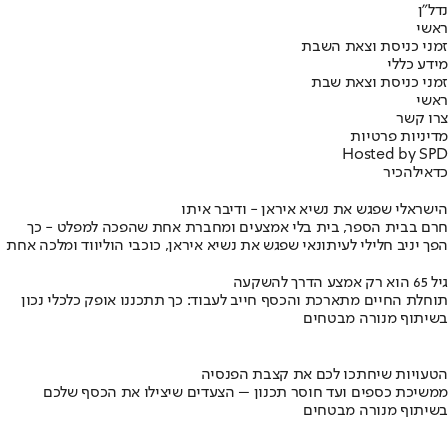
נדל"ן
ראשי
זמני כניסת וצאת השבת
מידע כללי
זמני כניסת וצאת שבת
ראשי
צרו קשר
מדיניות פרטיות
Hosted by SPD
כדאי
להכיר
הישראלי שפגש את נשיא איראן - ודיבר איתו
חרם בבית הספר, בית בלי אמצעים ומחברת אחת שהפכה למפלט - כך
הפך יניב חלילי לעיתונאי שפגש את נשיא איראן, כוכבי הוליווד ומלכה אחת
גיל 65 הוא רק אמצע הדרך להשקעה
תוחלת החיים מתארכת והכסף חייב לעבוד: כך תתכננו אופק כלכלי נכון
בשיתוף מנורה מבטחים
הטעויות שיחתכו לכם את קצבת הפנסיה
ממשיכת כספים ועד חוסר תכנון – הצעדים שיצילו את הכסף שלכם
בשיתוף מנורה מבטחים