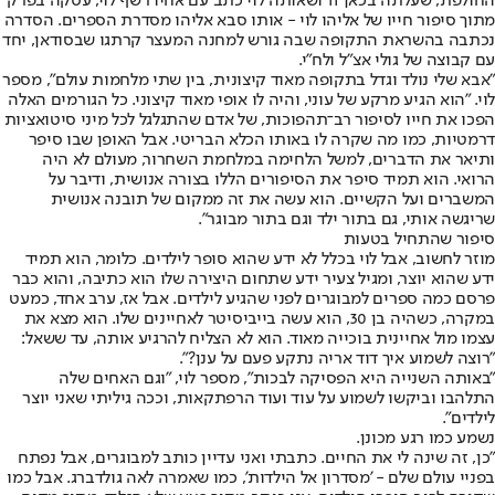
החולפת, שעלתה בכאן 11 ושאותה לוי כתב עם אחיו רשף לוי, עסקה בפרק
מתוך סיפור חייו של אליהו לוי - אותו סבא אליהו מסדרת הספרים. הסדרה
נכתבה בהשראת התקופה שבה גורש למחנה המעצר קרתגו שבסודאן, יחד
עם קבוצה של גולי אצ"ל ולח"י.
"אבא שלי נולד וגדל בתקופה מאוד קיצונית, בין שתי מלחמות עולם", מספר
לוי. "הוא הגיע מרקע של עוני, והיה לו אופי מאוד קיצוני. כל הגורמים האלה
הפכו את חייו לסיפור רב־תהפוכות, של אדם שהתגלגל לכל מיני סיטואציות
דרמטיות, כמו מה שקרה לו באותו הכלא הבריטי. אבל האופן שבו סיפר
ותיאר את הדברים, למשל הלחימה במלחמת השחרור, מעולם לא היה
הרואי. הוא תמיד סיפר את הסיפורים הללו בצורה אנושית, ודיבר על
המשברים ועל הקשיים. הוא עשה את זה ממקום של תובנה אנושית
שריגשה אותי, גם בתור ילד וגם בתור מבוגר".
סיפור שהתחיל בטעות
מוזר לחשוב, אבל לוי בכלל לא ידע שהוא סופר לילדים. כלומר, הוא תמיד
ידע שהוא יוצר, ומגיל צעיר ידע שתחום היצירה שלו הוא כתיבה, והוא כבר
פרסם כמה ספרים למבוגרים לפני שהגיע לילדים. אבל אז, ערב אחד, כמעט
במקרה, כשהיה בן 30, הוא עשה בייביסיטר לאחיינים שלו. הוא מצא את
עצמו מול אחיינית בוכייה מאוד. הוא לא הצליח להרגיע אותה, עד ששאל:
"רוצה לשמוע איך דוד אריה נתקע פעם על ענן?".
"באותה השנייה היא הפסיקה לבכות", מספר לוי, "וגם האחים שלה
התלהבו וביקשו לשמוע על עוד ועוד הרפתקאות, וככה גיליתי שאני יוצר
לילדים".
נשמע כמו רגע מכונן.
"כן, זה שינה לי את החיים. כתבתי ואני עדיין כותב למבוגרים, אבל נפתח
בפניי עולם שלם - 'מסדרון אל הילדות', כמו שאמרה לאה גולדברג. אבל כמו