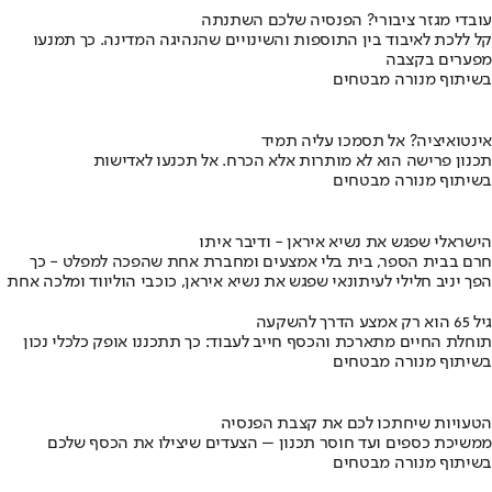
עובדי מגזר ציבורי? הפנסיה שלכם השתנתה
קל ללכת לאיבוד בין התוספות והשינויים שהנהיגה המדינה. כך תמנעו
מפערים בקצבה
בשיתוף מנורה מבטחים
אינטואיציה? אל תסמכו עליה תמיד
תכנון פרישה הוא לא מותרות אלא הכרח. אל תכנעו לאדישות
בשיתוף מנורה מבטחים
הישראלי שפגש את נשיא איראן - ודיבר איתו
חרם בבית הספר, בית בלי אמצעים ומחברת אחת שהפכה למפלט - כך
הפך יניב חלילי לעיתונאי שפגש את נשיא איראן, כוכבי הוליווד ומלכה אחת
גיל 65 הוא רק אמצע הדרך להשקעה
תוחלת החיים מתארכת והכסף חייב לעבוד: כך תתכננו אופק כלכלי נכון
בשיתוף מנורה מבטחים
הטעויות שיחתכו לכם את קצבת הפנסיה
ממשיכת כספים ועד חוסר תכנון – הצעדים שיצילו את הכסף שלכם
בשיתוף מנורה מבטחים