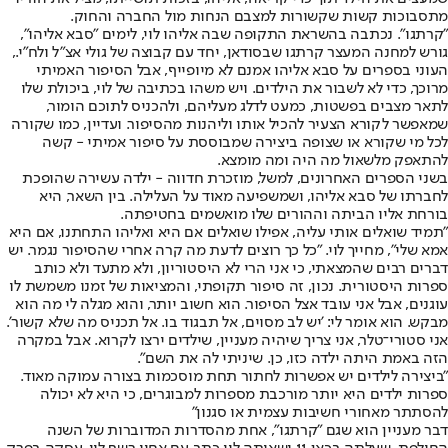
מתסבוכות קשות שקשורות למצבם הנחות מול החברה והחוק.
"קרתגו". נכתבה בהשראת התקופה שבה אליהו לוי, לימים "סבא אליהו",
גורש למחנה המעצר קרתגו שבסודאן, יחד עם קבוצה של גולי אצ"ל ולח"י.,
העוני בספרים על סבא אליהו אמנם לא מיופייף, אבל הסיפור האמיתי
מרוכך, כדי לא לשבור את הילדים. ויש משהו בכתיבה של לוי, ביכולת שלו
לתאר מצבים בפשטות, כמעט לדלג מעליהם, ולהכניס לתוכם הומור,
שמאפשר לקורא הצעיר להכיל אותו וליהנות מהסיפור. ועדיין, כמו שקורה
לכל מי שקורא או שצופה ביצירה שמבוססת על סיפור אמיתי - קשה
להתאפק מלשאול מה היה ומה מומצא.
בשני הספרים האחרונים, למשל, מוזכרת חדווה - ילדה עשירה שהופכת
לחברתו של סבא אליהו, ושמשפיעה מאוד על העלילה. בין השאר, היא
בורחת אליו הביתה וההורים שלו מואשמים בחטיפתה.
"תמיד שואלים אותי עליה, אפילו שואלים אם היא ואליהו התחתנו, אם היא
אמא שלי", מחייך לוי. "כל כך רוצים לדעת מה קרה אחרי שהסיפור נגמר. יש
דברים רבים שהמצאתי, כי אני הרי לא היסטוריון, ולא מתעד ולא כותב
ספרות היסטורית. נכון, זה סיפור תקופתי, והמציאות של זמנו משמשת לו
עוגנים, אבל אני עובד אצל הסיפור. הוא חשוב יותר, והוא מגלה לי מה הוא
מבקש. הוא אומר לי: 'יש לב מסוים, אל תבגוד בו. אל תכניס מה שלא קשור'.
אני סטורי־טלר, אני צריך שיהיה מעניין, שילדים ירצו לקרוא. אבל במקרה
הזה באמת היתה ילדה כזו, כן. שיניתי לה את השם".
"ביצירה לילדים יש אפשרות לחתור תחת מוסכמות בצורה עמוקה מאוד.
ספרות ילדים היא יותר מורכבת מספרות למבוגרים, כי היא לא יכולה
להסתתר מאחורי חשיבות עצמית או סגנון"
דבר מעניין הוא שגם "קרתגו", אחת מהסדרות המדוברות של השנה