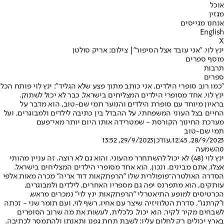
אוכל
מגזין
אנחנו מגייסים
English
X
ינץ לוי. "אני עובד אצל הסיפור"| צילום: אריק סולטן
מוסף ספרים
תרבות
ספרים
"כמו רוב סופרי הילדים, אני כותב מתוך פצע שלא הגליד": ינץ לוי פותח הכל
ינץ לוי, אחד מסופרי הילדים המצליחים בישראל, כבר לא יכול לשתוק.
בראיון מיוחד עם סופרת הילדים והנוער תמי שם-טוב, הוא מדבר על
החיים בצל העוני המשפחתי, על ההבדל בין כתיבה לילדים ולמבוגרים, ועל
מערכת החינוך הקורסת - שמטרידה אותו היום יותר מאי־פעם
תמי שם-טוב
28/9/2023, 12:45
,עודכן
29/9/2023, 13:52
0
השמעה
ינץ לוי (48) לא יכול להשתחרר מהעוני. והוא גם לא רוצה. זה עניין מהותי
אצלו, אתם מבינים. ונכון, הוא אחד מסופרי הילדים המצליחים בישראל.
הסדרה האולטרה־פופולרית שלו "הרפתקאות דוד אריה" מכרה מאות אלפי
עותקים, הוא מתפרנס יפה גם מספריו האחרים, לילדים ולמבוגרים,
הכרטיסים למופע התיאטרלי "הרפתקאות ינץ לוי" נמכרים מראש,
ו"קרתגו", סדרת הטלוויזיה שיצר עם אחיו, רשף לוי, ועם תומר שני - זכתה
לשבחים מקיר לקיר. הוא יכול, כלכלית, לעשות את מה שרוב הסופרים
בארץ יכולים רק לחלום עליו: לשבת תחת גפנו ותאנתו ולהתמסר לכתיבה.