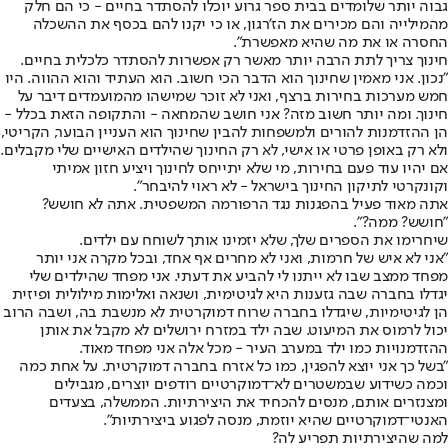
גבוה יותר שלומדים בבית ספר גרוע יוכלו להסתדר בחיים - כי הם חלק
מהמילייה והם מכירים את הז'רגון, או כי יקנו להם בכסף את ההשכלה
החסרה או את מה שהיא מאפשרת".
חינוך צריך לתת הרבה יותר מאשר רק אפשרות להסתדר כלכלית בחיים.
"נכון. אני מאמין שחינוך הוא הדבר הכי חשוב. הוא העתיד והוא ההווה. היו
חמש מערכות בחירות ברצף, ואני לא זוכר שמישהו מהמועמדים דיבר על
חינוך. ומה יותר חשוב מזה? אני חושב שהמחאה - והתקופה הזאת בכלל -
הן ההזדמנות להורים ולמשפחות להבין שחינוך הוא העניין הבוער, הקריטי,
ולא רק באופן פרטי או אישי, לא רק החינוך שהילדים האישיים שלי מקבלים.
אם יהיו עוד פעם בחירות, מי שלא יתייחס לחינוך ויציע חזון אמיתי
וקונקרטי לתיקון החינוך בישראל - לא ראוי להיבחר".
אתה מאוד פעיל בהפגנות נגד הרפורמה המשפטית. אתה לא חושש?
"חושש? ממה?".
שיחרימו את הספרים שלך, שלא יזמינו אותך לשוחח עם ילדים.
"אני לא איש של חרמות, ואני לא מחרים אף אחד, ובכל מקרה אני יותר
מפחד ממצב שבו לא ייתנו לי להביע את דעתי. אני מפחד שהילדים שלי
יגדלו בחברה שבה גזענות היא לגיטימית, ושנאה ואלימות מילולית ופיזית
הן לגיטימיות, שיגדלו בחברה שרוח דמוקרטית לא מנשבת בה, ושבה הרוב
יכול לרמוס את המיעוט. שבה ילד במזרח ירושלים לא מקבל את אותן
ההזדמנויות כמו ילד במערב העיר - מכל אלה אני מפחד מאוד.
"בשל כך אני יוצא להפגין, כמו כל אזרח בחברה דמוקרטית. על אחת כמה
וכמה כשידוע שבמשטרים לא־דמוקרטיים רודפים יוצרים, מגבילים
ומצנזרים אותם, מנסים להכחיד את היצירתיות. הממשלה, בצעדים
האנטי־דמוקרטיים שהיא יוזמת, מנסה לפגוע ביצירתיות".
למה שהיצירתיות תפריע לה?