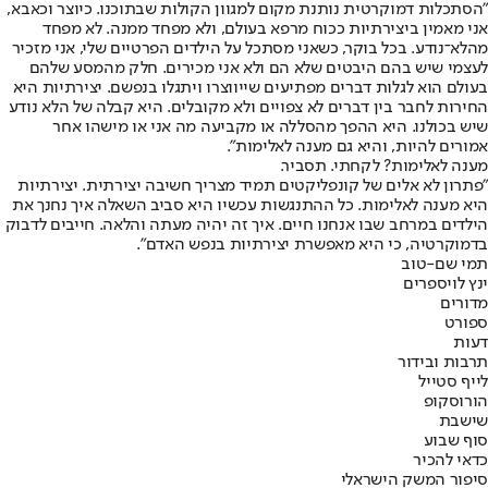
"הסתכלות דמוקרטית נותנת מקום למגוון הקולות שבתוכנו. כיוצר וכאבא,
אני מאמין ביצירתיות ככוח מרפא בעולם, ולא מפחד ממנה. לא מפחד
מהלא־נודע. בכל בוקר, כשאני מסתכל על הילדים הפרטיים שלי, אני מזכיר
לעצמי שיש בהם היבטים שלא הם ולא אני מכירים. חלק מהמסע שלהם
בעולם הוא לגלות דברים מפתיעים שייווצרו ויתגלו בנפשם. יצירתיות היא
החירות לחבר בין דברים לא צפויים ולא מקובלים. היא קבלה של הלא נודע
שיש בכולנו. היא ההפך מהסללה או מקביעה מה אני או מישהו אחר
אמורים להיות, והיא גם מענה לאלימות".
מענה לאלימות? לקחתי. תסביר.
"פתרון לא אלים של קונפליקטים תמיד מצריך חשיבה יצירתית. יצירתיות
היא מענה לאלימות. כל ההתנגשות עכשיו היא סביב השאלה איך נחנך את
הילדים במרחב שבו אנחנו חיים. איך זה יהיה מעתה והלאה. חייבים לדבוק
בדמוקרטיה, כי היא מאפשרת יצירתיות בנפש האדם".
תמי שם-טוב
ינץ לוי
ספרים
מדורים
ספורט
דעות
תרבות ובידור
לייף סטייל
הורוסקופ
שישבת
סוף שבוע
כדאי להכיר
סיפור המשק הישראלי