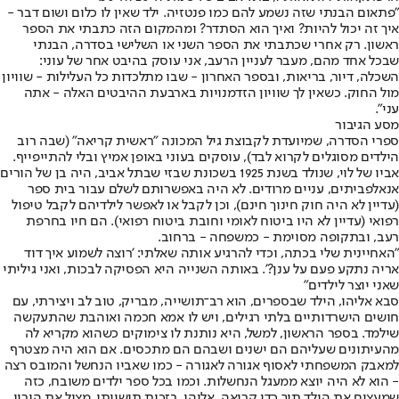
"פתאום הבנתי שזה נשמע להם כמו פנטזיה. ילד שאין לו כלום ושום דבר -
איך זה יכול להיות? ואיך הוא הסתדר? ומהמקום הזה כתבתי את הספר
ראשון. רק אחרי שכתבתי את הספר השני או השלישי בסדרה, הבנתי
שבכל אחד מהם, מעבר לעניין הרעב, אני עוסק בהיבט אחר של עוני:
השכלה, דיור, בריאות, ובספר האחרון - שבו מתלכדות כל העלילות - שוויון
מול החוק. כשאין לך שוויון הזדמנויות בארבעת ההיבטים האלה - אתה
עני".
מסע הגיבור
ספרי הסדרה, שמיועדת לקבוצת גיל המכונה "ראשית קריאה" (שבה רוב
הילדים מסוגלים לקרוא לבד), עוסקים בעוני באופן אמיץ ובלי להתייפייף.
אביו של לוי, שנולד בשנת 1925 בשכונת שבזי שבתל אביב, היה בן של הורים
אנאלפביתים, עניים מרודים. לא היה באפשרותם לשלם עבור בית ספר
(עדיין לא היה חוק חינוך חינם), וכן לקבל או לאפשר לילדיהם לקבל טיפול
רפואי (עדיין לא היו ביטוח לאומי וחובת ביטוח רפואי). הם חיו בחרפת
רעב, ובתקופה מסוימת - כמשפחה - ברחוב.
"האחיינית שלי בכתה, וכדי להרגיע אותה שאלתי: 'רוצה לשמוע איך דוד
אריה נתקע פעם על ענן?'. באותה השנייה היא הפסיקה לבכות, ואני גיליתי
שאני יוצר לילדים"
סבא אליהו, הילד שבספרים, הוא רב־תושייה, מבריק, טוב לב ויצירתי, עם
חושים הישרדותיים בלתי רגילים, ויש לו אמא חכמה ואוהבת שהתעקשה
שילמד. בספר הראשון, למשל, היא נותנת לו צימוקים כשהוא מקריא לה
מהעיתונים שעליהם הם ישנים ושבהם הם מתכסים. אם הוא היה מצטרף
למאבק המשפחתי לאסוף אגורה לאגורה - כמו שאביו הנחשל והמובס רצה
- הוא לא היה יוצא ממעגל הנחשלות. וכמו בכל ספר ילדים משובח, כזה
שמעצים את הילד תוך כדי קריאה, אליהו, בזכות תושייתו, מציל את הוריו