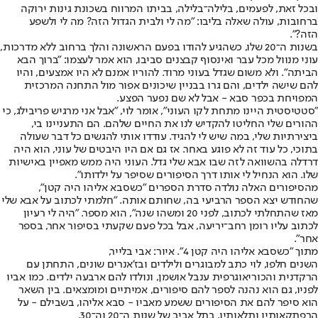
ובכל זאת, לפעמים, בלילה־בלילה, בביתו המרווח בשכונת גינות ירוקה
ברחובות, עולה שאלה בליבו: "מה לי ולבית הגדול הזה? מה לי ולשפע
הזה?".
בשנות ה־20 שלו, כשהגיע להודו בפעם הראשונה והלך ברחוב ללא מדרכות,
עוני מנוול מכל עבר ואינסוף קבצנים סביבו, הוא אמר לעצמו: "ברוך הבא
הביתה". ולא משום שגדל בעוני מרוד. להוריו אמנם לא היו אמצעים, והיו
להם שישה ילדים, והם גרו בבניין שיכונים אפור מול התחנה המרכזית
המפויחת בכפר סבא - אבל לא שם נפער הפצע.
"סטטיסטית היינו מתחת לקו העוני", אומר לוי, "אבל אני מרגיש פריבילג, כי
ההורים שלי החליטו להקדיש לנו את החיים שלהם. הם התעניינו בי,
ביצירתיות שלי, במה שיש לי להגיד. עודדו אותי להגשים כל דבר שעולה
בתוכי, כל עוד זה לא פוגע באחר. אז גם אם היו היבטים של עוני, הוא היה
דרדלה בהשוואה לזה שבו אבא שלי גדל. העוני היה ממש מאפיין באישיות
שלו. הוא הנחיל לי אותו דרך הסיפורים שסיפר על ילדותו".
מהסיפורים האלה נולדה סדרת הספרים "כשסבא אליהו היה קטן",
שהחודש יצא הספר הרביעי בה, שחותם אותה. "חלמתי לכתוב על אבא שלי
מאז שהתחלתי לכתוב, לפני 20 ומשהו שנה", הוא מספר. "היה לי רעיון
לכתוב עליו רומן רחב־יריעה, אבל בכל פעם שקעתי בסיפור אחר, בספר
אחר".
מתוך "כשסבא אליהו היה קטן 4". איור: אבי בלייר,
השנים חלפו, לוי כתב למבוגרים ולילדים ובז'אנרים שונים, התחתן עם
הרקדנית והכוריאוגרפית ענבל אושמן, ונולדו להם ארבעה ילדים. כמו אביו
לפניו, גם הוא נהנה לספר להם סיפורים, אמיתיים ומומצאים. בין השאר
הוא סיפר להם את הסיפורים ששמע מאביו - סבא אליהו, בשבילם - על
הרפתקאותיו ותלאותיו, בתל אביב של שנות ה־20 וה־30.