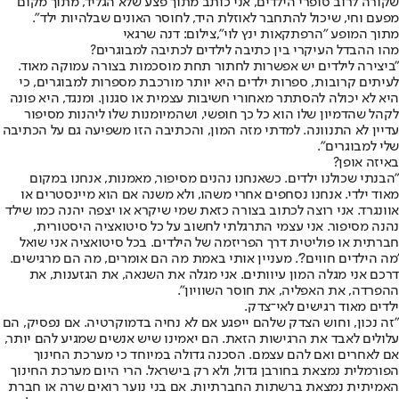
שקורה לרוב סופרי הילדים, אני כותב מתוך פצע שלא הגליד, מתוך מקום
מפעם וחי, שיכול להתחבר לאוזלת היד, לחוסר האונים שבלהיות ילד".
מתוך המופע "הרפתקאות ינץ לוי",צילום: דנה שרגאי
מהו ההבדל העיקרי בין כתיבה לילדים לכתיבה למבוגרים?
"ביצירה לילדים יש אפשרות לחתור תחת מוסכמות בצורה עמוקה מאוד.
לעיתים קרובות, ספרות ילדים היא יותר מורכבת מספרות למבוגרים, כי
היא לא יכולה להסתתר מאחורי חשיבות עצמית או סגנון. ומנגד, היא פונה
לקהל שהדמיון שלו הוא כל כך חופשי, ושהמיומנות שלו ליהנות מסיפור
עדיין לא התנוונה. למדתי מזה המון, והכתיבה הזו משפיעה גם על הכתיבה
שלי למבוגרים".
באיזה אופן?
"הבנתי שכולנו ילדים. כשאנחנו נהנים מסיפור, מאמנות, אנחנו במקום
מאוד ילדי. אנחנו נסחפים אחרי משהו, ולא משנה אם הוא מיינסטרים או
אוונגרד. אני רוצה לכתוב בצורה כזאת שמי שיקרא או יצפה יהנה כמו שילד
נהנה מסיפור. אני עצמי התרגלתי לחשוב על כל סיטואציה היסטורית,
חברתית או פוליטית דרך הפריזמה של הילדים. בכל סיטואציה אני שואל
'מה הילדים חווים?'. מעניין אותי באמת מה הם אומרים, מה הם מרגישים.
דרכם אני מגלה המון עיוותים. אני מגלה את השנאה, את הגזענות, את
ההפרדה, את האפליה, את חוסר השוויון".
ילדים מאוד רגישים לאי־צדק.
"זה נכון, וחוש הצדק שלהם ייפגע אם לא נחיה בדמוקרטיה. אם נפסיק, הם
עלולים לאבד את הרגישות הזאת. הם יאמינו שיש אנשים שמגיע להם יותר,
אם לאחרים ואם להם עצמם. הסכנה גדולה במיוחד כי מערכת החינוך
הפורמלית נמצאת בחורבן גדול, ולא רק בישראל. הרי היום מערכת החינוך
האמיתית נמצאת ברשתות החברתיות. אם בני נוער רואים שרה או חברת