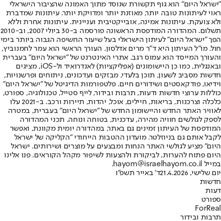
"ישראל היום" הוא גוף תקשורת שנוסד מתוך האמונה שהציבור הישראלי
ראוי לעיתונות טובה יותר, מאוזנת יותר ומדויקת יותר. עיתונות שמדברת
ולא צועקת. עיתונות אמינה, אובייקטיבית ועניינית. עיתונות אחרת וללא
תשלום. המהדורה המודפסת הראשונה פורסמה ב-30 ביולי 2007, וב-2010
הפך "ישראל היום" לעיתון הישראלי בעל שיעור החשיפה הגבוה ביותר בימי
חול. מו"ל העיתון היא ד"ר מרים אדלסון. העורך הראשי הוא עמר לחמנוביץ,
והעורך המייסד הוא עמוס רגב. אתרי האינטרנט של "ישראל היום" בעברית
ובאנגלית, כמו כן היישומונים (אפליקציות) לאנדרואיד ול-iOS, מציגים
חדשות מסביב לשעון, תוכן בלעדי, מבזקים ועדכונים, ניתוחים ופרשנויות,
וידיאו, פודקאסטים ושידורים חיים. פלטפורמות הדיגיטל של "ישראל היום"
כוללות ערוצי חדשות ודעות, תרבות ובידור, לייף סטייל, טכנולוגיה, ספורט,
כלכלה וצרכנות, בריאות, חיילים, אוכל, יהדות, תיירות ורכב. ב-2021 עלו
לאוויר האתר החדש והיישומון החדש של "ישראל היום" בעברית, במטרה
לספק לגולשים חוויה מהירה, עדכנית, בטוחה ונוחה. תכני המהדורה
המודפסת של העיתון זמינים גם באתר, במהדורה יומית מקוונת, ואפשר
לקבל אותם גם בניוזלטר. מועדון ההטבות הייחודי "הקליקה של ישראל
היום" מציע לגולשי האתר הנחות ומבצעים על מוצרים ושירותים. ישראל
היום פתוח להערות, לביקורת ולהצעות לשיפור מקהל הקוראים. פנו אלינו
במייל hayom@israelhayom.co.il.
יום שלישי, 21.4.2026
ד' באייר תשפ"ו
חדשות
דעות
ספורט
ForReal
תרבות ובידור