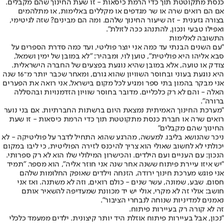
כנסת מתקוטטת תוך כדי הרמת כיסאות - זו שעת החינוך שהם מקבלים.
אם הם רואים שרה או שר מגדפים או מקללים באלימות, או מתלהמים
בצורה גזענית - זה שיעור החינוך שלהם. ומה הם מבינים? שזה לגיטימי,
ואפילו טבעי ונכון, להתנהג ככה לזולת".
התשובה לאלימות
"עם השנים הבנתי עד כמה אני יוצר פוליטי, ועד כמה סדרת הספרים על
סבא אליהו היא פוליטית", טוען לוי, ומבהיר: "לא במובן של ימין ושמאל,
צודק או טועה, אלא במובן שהיא נוגעת בפצעים של החברה הישראלית.
היא נוגעת בעוני ובחוסר השוויון שהוא גורם, ומאחר שכבר יותר מ־16 שנה
אני מבקר בהמון בתי ספר ומגיע לכל מקום בישראל, אני רואה את הפערים
האלה - והם לא רק כלכליים. מדובר בחוסר שוויון הזדמנויות ובהסללה
ברורה".
"מערכת החינוך האמיתית נמצאת היום ברשתות החברתיות. אם בני נוער
רואים שרה או חברת כנסת מתקוטטת תוך כדי הרמת כיסאות - זו שעת
החינוך שהם מקבלים"
ניכר שהנושא בליבו. למעשה, מהרגע שהוא התחיל לדבר על פוליטיקה - לא
יכולתי לא לחשוב שאולי הוא צריך להיכנס לזירה הפוליטית, כי ליבו במקום
הנכון: עם העניים ועם הילדים. והכישרון המילולי שלו הוא לא רק ספרותי.
"יש איזו עיירת פיתוח ששנה אחר שנה אני חוזר אליה", הוא מספר. "תמיד
אני פוגש מערכת חינוך ירודה, הזנחה וילדים שאופק החלומות שלהם
חסום. שבע, שמונה, עשר שנים - כולם רואים, וזה לא משתנה. ואז אני
חושב: אולי זה לא מקרי, אולי יש יד מכוונת שמעדיפה להשאיר אותם
נאמנים למדיניות שנוחה לנבחרי הציבור".
זה לא קורה רק בעיירות פיתוח.
"נכון, אבל בעיירות פיתוח אוזלת היד יותר קיצונית. ילדים ממעמד כלכלי