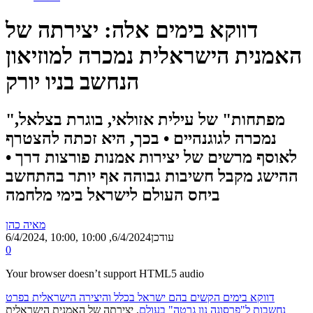
דווקא בימים אלה: יצירתה של
האמנית הישראלית נמכרה למוזיאון
הנחשב בניו יורק
"מפתחות" של עילית אזולאי, בוגרת בצלאל,
נמכרה לגוגנהיים • בכך, היא זכתה להצטרף
לאוסף מרשים של יצירות אמנות פורצות דרך •
ההישג מקבל חשיבות גבוהה אף יותר בהתחשב
ביחס העולם לישראל בימי מלחמה
מאיה כהן
, עודכן
6/4/2024, 10:00
6/4/2024, 10:00
0
Your browser doesn’t support HTML5 audio
דווקא בימים הקשים בהם ישראל בכלל והיצירה הישראלית בפרט
נחשבות ל"פרסונה נון גרטה" בעולם
, יצירתה של האמנית הישראלית