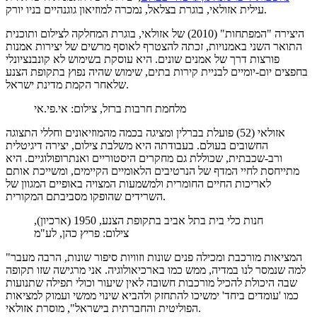
עילית אזולאי, בוגרת בצלאל, נמכרה למוזיאון גוגנהיים בניו יורק.
היצירה "המפתחות" (2010) של אזולאי, בוגרת המחלקה לצילום ותוכנית
התואר השני באמנויות, זכתה להצטרף לאוסף מרשים של יצירות אמנות
פורצות דרך של אמנים שונים. היא עוסקת בשימוש לא קונבנציונלי
בחפצים יום-יומיים לבניית קירות בתים, שימוש שהיה נפוץ בתקופת הצנע
שלאחר הקמת מדינת ישראל.
מלחמת חרבות ברזל, צילום: אי.פי.אי
אזולאי (52) פועלת בברלין ומציגה בכמה מהמוזיאונים וחללי התצוגה
החשובים בעולם. בעבודתה היא משלבת צילום, יצירה דיגיטלית
ורב-שכבתית, שכוללת גם מחקרים היסטוריים ואנתרופולוגיים. היא
מתייחסת לחיי המדף של הנרטיבים הלאומיים הקיימים, ומשייכת אותם
לאריכות החיים החומרית ולמשמעות המצויה באופיים המגוון של
השרידים שהופקו מסביבתם המקורית.
חנות כלי בית בתל אביב בתקופת הצנע, 1950 (ארכיון),
צילום: פריץ כהן, לע"מ
"המציאות מורכבת ומכילה פנים שונות וזוויות סיפור שונות, הרבה מעבר
למה שנמסר לנו במדיה, ממש כמו בארכיאולוגיה. אני מרגישה שזו תקופה
שבה היכולת להכיל מורכבות חשובה לאין שיעור וכולי תפילה שתנועות
כמו 'עומדים ביחד' ימשיכו להתחזק ולהביא שינוי ממשי ועמוק למציאות
הפוליטית והחברתית בישראל", מוסרת אזולאי.