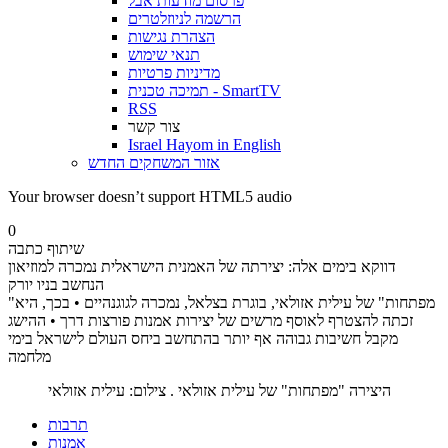
פרסום מודעות אבל
הרשמה לניוזלטרים
הצהרת נגישות
תנאי שימוש
מדיניות פרטיות
תמיכה טכנית - SmartTV
RSS
צור קשר
Israel Hayom in English
אזור המשחקים החדש
Your browser doesn’t support HTML5 audio
0
שיתוף כתבה
דווקא בימים אלה: יצירתה של האמנית הישראלית נמכרה למוזיאון
הנחשב בניו יורק
"מפתחות" של עילית אזולאי, בוגרת בצלאל, נמכרה לגוגנהיים • בכך, היא
זכתה להצטרף לאוסף מרשים של יצירות אמנות פורצות דרך • ההישג
מקבל חשיבות גבוהה אף יותר בהתחשב ביחס העולם לישראל בימי
מלחמה
היצירה "מפתחות" של עילית אזולאי . צילום: עילית אזולאי
תרבות
אמנות