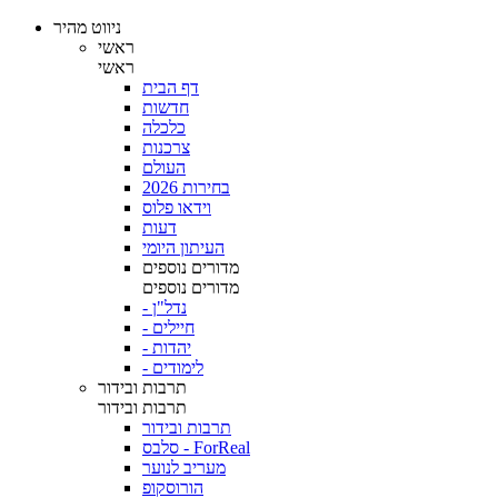
ניווט מהיר
ראשי
ראשי
דף הבית
חדשות
כלכלה
צרכנות
העולם
בחירות 2026
וידאו פלוס
דעות
העיתון היומי
מדורים נוספים
מדורים נוספים
- נדל"ן
- חיילים
- יהדות
- לימודים
תרבות ובידור
תרבות ובידור
תרבות ובידור
סלבס - ForReal
מעריב לנוער
הורוסקופ