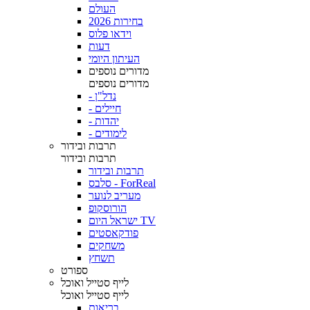
העולם
בחירות 2026
וידאו פלוס
דעות
העיתון היומי
מדורים נוספים
מדורים נוספים
- נדל"ן
- חיילים
- יהדות
- לימודים
תרבות ובידור
תרבות ובידור
תרבות ובידור
סלבס - ForReal
מעריב לנוער
הורוסקופ
ישראל היום TV
פודקאסטים
משחקים
תשחץ
ספורט
לייף סטייל ואוכל
לייף סטייל ואוכל
בריאות