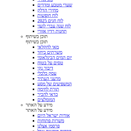
שערי מטבע ומדדים
מחירי הדלק
לוח חופשות
לוח חגים 2025
לוח שנה עברי לועזי
תחנות רדיו אזורי
תוכן בשיתוף
תוכן בשיתוף
מאי לחקלאי
משרתים ביחד
יום המים הבינלאומי
טסים על בטוח
דיבור נקי
עסק כלכלי
מדעני העתיד
המשפיעים של מסע
תורת לחימה
כדאי להכיר
המומלצים
מידע על האתר
מידע על האתר
אודות ישראל היום
משרות פתוחות
פרסמו אצלנו