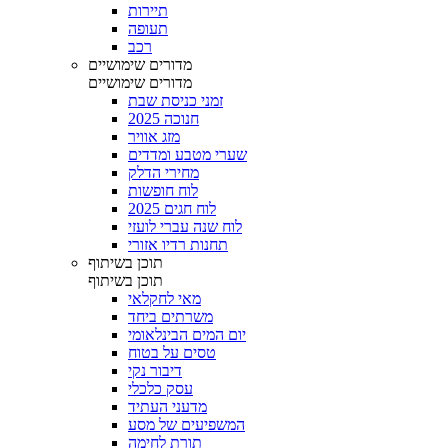
תיירות
תעופה
רכב
מדורים שימושיים
מדורים שימושיים
זמני כניסת שבת
חנוכה 2025
מזג אוויר
שערי מטבע ומדדים
מחירי הדלק
לוח חופשות
לוח חגים 2025
לוח שנה עברי לועזי
תחנות רדיו אזורי
תוכן בשיתוף
תוכן בשיתוף
מאי לחקלאי
משרתים ביחד
יום המים הבינלאומי
טסים על בטוח
דיבור נקי
עסק כלכלי
מדעני העתיד
המשפיעים של מסע
תורת לחימה