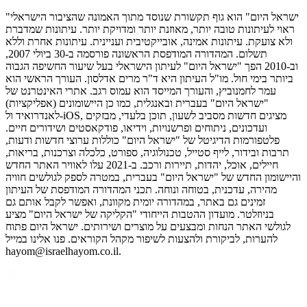
"ישראל היום" הוא גוף תקשורת שנוסד מתוך האמונה שהציבור הישראלי
ראוי לעיתונות טובה יותר, מאוזנת יותר ומדויקת יותר. עיתונות שמדברת
ולא צועקת. עיתונות אמינה, אובייקטיבית ועניינית. עיתונות אחרת וללא
תשלום. המהדורה המודפסת הראשונה פורסמה ב-30 ביולי 2007,
וב-2010 הפך "ישראל היום" לעיתון הישראלי בעל שיעור החשיפה הגבוה
ביותר בימי חול. מו"ל העיתון היא ד"ר מרים אדלסון. העורך הראשי הוא
עמר לחמנוביץ, והעורך המייסד הוא עמוס רגב. אתרי האינטרנט של
"ישראל היום" בעברית ובאנגלית, כמו כן היישומונים (אפליקציות)
לאנדרואיד ול-iOS, מציגים חדשות מסביב לשעון, תוכן בלעדי, מבזקים
ועדכונים, ניתוחים ופרשנויות, וידיאו, פודקאסטים ושידורים חיים.
פלטפורמות הדיגיטל של "ישראל היום" כוללות ערוצי חדשות ודעות,
תרבות ובידור, לייף סטייל, טכנולוגיה, ספורט, כלכלה וצרכנות, בריאות,
חיילים, אוכל, יהדות, תיירות ורכב. ב-2021 עלו לאוויר האתר החדש
והיישומון החדש של "ישראל היום" בעברית, במטרה לספק לגולשים חוויה
מהירה, עדכנית, בטוחה ונוחה. תכני המהדורה המודפסת של העיתון
זמינים גם באתר, במהדורה יומית מקוונת, ואפשר לקבל אותם גם
בניוזלטר. מועדון ההטבות הייחודי "הקליקה של ישראל היום" מציע
לגולשי האתר הנחות ומבצעים על מוצרים ושירותים. ישראל היום פתוח
להערות, לביקורת ולהצעות לשיפור מקהל הקוראים. פנו אלינו במייל
hayom@israelhayom.co.il.