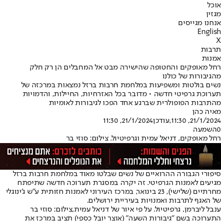
אוכל
מגזין
אנחנו מגייסים
English
X
תרבות
אמנות
רחל מאופקים והחטופה שהישירה מבט אל המחבלים הן רק חלק
מהגיבורות של כולנו
נשים בולטות ומשפיעות במלחמת חרבות ברזל נמצאות במרכזה של
תערוכת גרפיטי חדשה • מדובר בכל האזרחיות, החיילות, והדמויות
מהתרבות הפופולרית שברגע אחד הפכו לגיבורות לאומיות
מאיה כהן
21/1/2024, 11:30
,עודכן
21/1/2024, 11:30
0
השמעה
רחל מאופקים, דניאל עמית וגרפיטיול. צילום: סוזי בר
סיפורי הגבורה ההרואיים של נשים שבלטו מאוד במלחמת חרבות ברזל
מגיעים לאמנות הגרפיטי. זה יקרה במסגרת תערוכה חדשה שתיפתח
מחרתיים (שלישי), 23 בינואר, במרכז העירוני לאמנות חזותית ע"ש ג'ינוגלי
של האגף לתרבות ואמנויות בעיריית ירושלים.
ענבל ליברמן, גרפיטיול. על פי איור של דניאל עמית,צילום: סוזי בר
התערוכה בשם "גיבורות השעה" (אוצר יובל כספי) תציב במרכז את