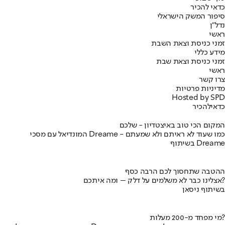
כדאי להכיר
סיפור המשק הישראלי
נדל"ן
ראשי
זמני כניסת וצאת השבת
מידע כללי
זמני כניסת וצאת שבת
ראשי
צרו קשר
מדיניות פרטיות
Hosted by SPD
כדאי
להכיר
המקום הכי טוב באיצטדיון - שלכם
המונדיאל עם מסכי Dreame - כמו שעוד לא ראיתם ולא שמעתם
בשיתוף Dreame
ההטבה שתחסוך לכם הרבה כסף
אצלינו כבר לא משלמים על דלק – ומה איתכם?
בשיתוף ניסאן
מי מפחד מ-200 מעלות?