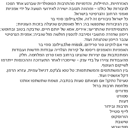
האזרחיות, החיילות, והדמויות מהתרבות הפופולרית שברגע אחד הפכו
לגיבורות של כולנו - ומהווה תגובה ישירה לאירועי השעה על ידי אמניות
ואמני הרחוב והגרפיטי בישראל.
כל ישראל גיבורים זה לזה, אלף,צילום: סוזי בר
בין הגיבורות שתפגשו בה: רחל מאופקים שניצלה בזכות העוגיות;
התצפיתניות שהתריעו; איריס, אמא של יותם חיים, שדבקה בטוב ובחופש;
רימון שחזרה מהשבי וסירבה להפגין חולשה מול שוביה; אמנית הגרפיטי
ענבר היימן שנרצחה ועוד.
איי אם לוקינג פור פרידום, the missk,צילום: סוזי בר
האמניות והאמנים ריססו על קירות הגלריה עבודות חדשות ועבודות
המתכתבות עם יצירות שהציגו ברחוב מאז פרוץ המלחמה. חלק
מהעבודות צוירו על בדי ענק - שיימכרו לאחר התערוכה וההכנסות ייתרמו
לשיקום העוטף.
בין המשתתפים והמשתתפות: טל טנא צ'צ'קס, דניאל עמית, עזרא הרמן,
דקל אושפיז ועוד.
טעינו? נתקן! אם מצאתם טעות בכתבה, נשמח שתשתפו אותנו
מלחמת חרבות ברזל
מדורים
ספורט
דעות
תרבות ובידור
לייף סטייל
הורוסקופ
שישבת
סוף שבוע