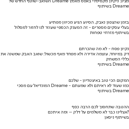
השואב-שוטף החדש של Dreame מציג: ניקיון מקסימלי באפס מאמץ
בשיתוף Dreame
בזמן שהצפון נאבק, הסיוע הגיע מכיוון מפתיע
בעלי עסקים מספרים - זה המענק הכספי שעוזר לנו לחזור למסלול
בשיתוף מזרחי טפחות
נקיון פסח - לא מה שהכרתם
דק במיוחד, עוצמה אדירה ולא מפחד מאף מכשול: שואב האבק שמשנה את
כללי המשחק
בשיתוף Dreame
המקום הכי טוב באיצטדיון - שלכם
המונדיאל עם מסכי Dreame - כמו שעוד לא ראיתם ולא שמעתם
בשיתוף Dreame
ההטבה שתחסוך לכם הרבה כסף
אצלינו כבר לא משלמים על דלק – ומה איתכם?
בשיתוף ניסאן