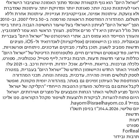
"ישראל היום" הוא גוף תקשורת שנוסד מתוך האמונה שהציבור הישראלי
ראוי לעיתונות טובה יותר, מאוזנת יותר ומדויקת יותר. עיתונות שמדברת
ולא צועקת. עיתונות אמינה, אובייקטיבית ועניינית. עיתונות אחרת וללא
תשלום. המהדורה המודפסת הראשונה פורסמה ב-30 ביולי 2007, וב-2010
הפך "ישראל היום" לעיתון הישראלי בעל שיעור החשיפה הגבוה ביותר בימי
חול. מו"ל העיתון היא ד"ר מרים אדלסון. העורך הראשי הוא עמר לחמנוביץ,
והעורך המייסד הוא עמוס רגב. אתרי האינטרנט של "ישראל היום" בעברית
ובאנגלית, כמו כן היישומונים (אפליקציות) לאנדרואיד ול-iOS, מציגים
חדשות מסביב לשעון, תוכן בלעדי, מבזקים ועדכונים, ניתוחים ופרשנויות,
וידיאו, פודקאסטים ושידורים חיים. פלטפורמות הדיגיטל של "ישראל היום"
כוללות ערוצי חדשות ודעות, תרבות ובידור, לייף סטייל, טכנולוגיה, ספורט,
כלכלה וצרכנות, בריאות, חיילים, אוכל, יהדות, תיירות ורכב. ב-2021 עלו
לאוויר האתר החדש והיישומון החדש של "ישראל היום" בעברית, במטרה
לספק לגולשים חוויה מהירה, עדכנית, בטוחה ונוחה. תכני המהדורה
המודפסת של העיתון זמינים גם באתר, במהדורה יומית מקוונת, ואפשר
לקבל אותם גם בניוזלטר. מועדון ההטבות הייחודי "הקליקה של ישראל
היום" מציע לגולשי האתר הנחות ומבצעים על מוצרים ושירותים. ישראל
היום פתוח להערות, לביקורת ולהצעות לשיפור מקהל הקוראים. פנו אלינו
במייל hayom@israelhayom.co.il.
יום שלישי, 14.4.2026
כ"ז בניסן תשפ"ו
חדשות
דעות
ספורט
ForReal
תרבות ובידור