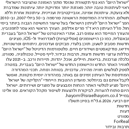
"ישראל היום" הוא גוף תקשורת שנוסד מתוך האמונה שהציבור הישראלי
ראוי לעיתונות טובה יותר, מאוזנת יותר ומדויקת יותר. עיתונות שמדברת
ולא צועקת. עיתונות אמינה, אובייקטיבית ועניינית. עיתונות אחרת וללא
תשלום. המהדורה המודפסת הראשונה פורסמה ב-30 ביולי 2007, וב-2010
הפך "ישראל היום" לעיתון הישראלי בעל שיעור החשיפה הגבוה ביותר בימי
חול. מו"ל העיתון היא ד"ר מרים אדלסון. העורך הראשי הוא עמר לחמנוביץ,
והעורך המייסד הוא עמוס רגב. אתרי האינטרנט של "ישראל היום" בעברית
ובאנגלית, כמו כן היישומונים (אפליקציות) לאנדרואיד ול-iOS, מציגים
חדשות מסביב לשעון, תוכן בלעדי, מבזקים ועדכונים, ניתוחים ופרשנויות,
וידיאו, פודקאסטים ושידורים חיים. פלטפורמות הדיגיטל של "ישראל היום"
כוללות ערוצי חדשות ודעות, תרבות ובידור, לייף סטייל, טכנולוגיה, ספורט,
כלכלה וצרכנות, בריאות, חיילים, אוכל, יהדות, תיירות ורכב. ב-2021 עלו
לאוויר האתר החדש והיישומון החדש של "ישראל היום" בעברית, במטרה
לספק לגולשים חוויה מהירה, עדכנית, בטוחה ונוחה. תכני המהדורה
המודפסת של העיתון זמינים גם באתר, במהדורה יומית מקוונת, ואפשר
לקבל אותם גם בניוזלטר. מועדון ההטבות הייחודי "הקליקה של ישראל
היום" מציע לגולשי האתר הנחות ומבצעים על מוצרים ושירותים. ישראל
היום פתוח להערות, לביקורת ולהצעות לשיפור מקהל הקוראים. פנו אלינו
במייל hayom@israelhayom.co.il.
יום רביעי, 3.6.2026
י"ח בסיון תשפ"ו
חדשות
דעות
ספורט
ForReal
תרבות ובידור