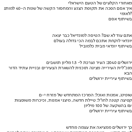
מאחורי הקלעים של הטעם הישראלי
איך אסם הפכה את תקופת הצנע והמחסור הקשה של שנות ה-40 למותג
לאומי?
בשיתוף אסם
אתם עוד לא שם? הטיסה למונדיאל כבר יצאה
יונדאי לוקחת אתכם לבמה הכי גדולה בעולם
בשיתוף יונדאי מבית כלמוביל
ירושלים 2040: העיר נערכת ל- 1.5 מליון תושבים
מנכ"לית העירייה מציגה תוכנית להשארת הצעירים ובניית עתיד הדור
הבא
בשיתוף עיריית ירושלים
שופינג, אמנות ואוכל: המרכז המתחדש של מזרח י-ם
קפיצה קטנה לחו"ל: טיילת חדשה, מיצגי אמנות, וכיכרות משופצות
בהשקעה של 100 מיליון ₪
בשיתוף עיריית ירושלים
כך ירושלים ממציאה את עצמה מחדש