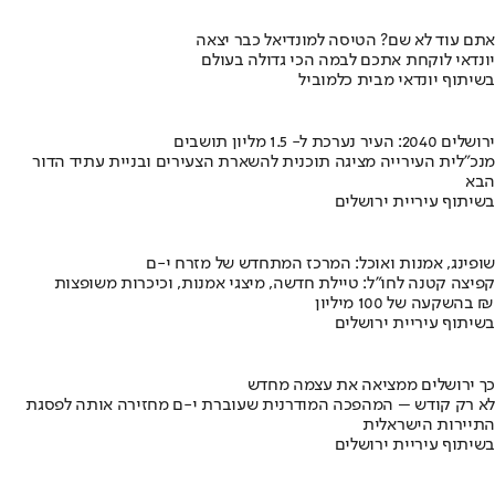
אתם עוד לא שם? הטיסה למונדיאל כבר יצאה
יונדאי לוקחת אתכם לבמה הכי גדולה בעולם
בשיתוף יונדאי מבית כלמוביל
ירושלים 2040: העיר נערכת ל- 1.5 מליון תושבים
מנכ"לית העירייה מציגה תוכנית להשארת הצעירים ובניית עתיד הדור
הבא
בשיתוף עיריית ירושלים
שופינג, אמנות ואוכל: המרכז המתחדש של מזרח י-ם
קפיצה קטנה לחו"ל: טיילת חדשה, מיצגי אמנות, וכיכרות משופצות
בהשקעה של 100 מיליון ₪
בשיתוף עיריית ירושלים
כך ירושלים ממציאה את עצמה מחדש
לא רק קודש – המהפכה המודרנית שעוברת י-ם מחזירה אותה לפסגת
התיירות הישראלית
בשיתוף עיריית ירושלים