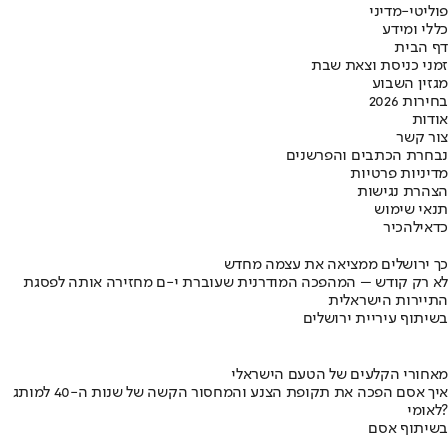
פוליטי-מדיני
כללי ומידע
דף הבית
זמני כניסת וצאת שבת
מגזין השבוע
בחירות 2026
אודות
צור קשר
נבחרת הכתבים והפרשנים
מדיניות פרטיות
הצהרת נגישות
תנאי שימוש
כדאי
להכיר
כך ירושלים ממציאה את עצמה מחדש
לא רק קודש – המהפכה המודרנית שעוברת י-ם מחזירה אותה לפסגת
התיירות הישראלית
בשיתוף עיריית ירושלים
מאחורי הקלעים של הטעם הישראלי
איך אסם הפכה את תקופת הצנע והמחסור הקשה של שנות ה-40 למותג
לאומי?
בשיתוף אסם