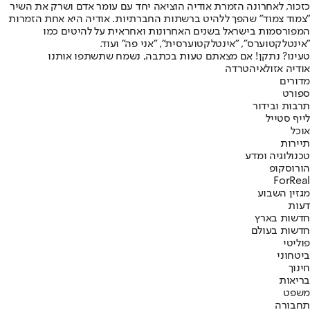
כזכור, לאחרונה הזמרת אודיה הוציאה יחד עם עומר אדם ושרק את השיר
"צמוד צמוד" שהפך ללהיט ברשתות החברתיות. אודיה היא אחת הזמרות
המפורסמות בישראל בשנים האחרונות ואחראית על להיטים כמו
"אינטלקטוערס", "אינטלקטוערסית", "אני פה" ועוד.
טעינו? נתקן! אם מצאתם טעות בכתבה, נשמח שתשתפו אותנו
אודיה אזולאי
הטרדה
מדורים
ספורט
תרבות ובידור
לייף סטייל
אוכל
תיירות
טכנולוגיה ומדע
הורוסקופ
ForReal
מגזין השבוע
דעות
חדשות בארץ
חדשות בעולם
פוליטי
ביטחוני
חינוך
בריאות
משפט
תחבורה