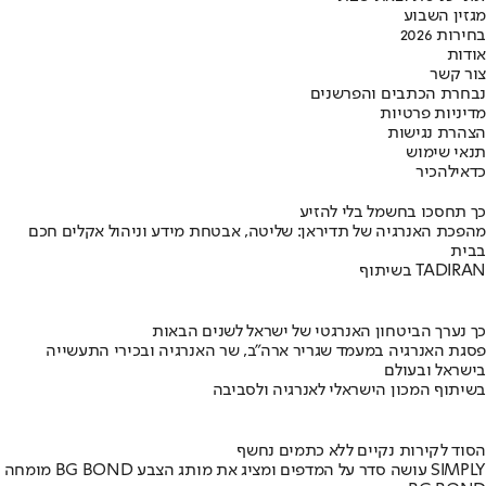
מגזין השבוע
בחירות 2026
אודות
צור קשר
נבחרת הכתבים והפרשנים
מדיניות פרטיות
הצהרת נגישות
תנאי שימוש
כדאי
להכיר
כך תחסכו בחשמל בלי להזיע
מהפכת האנרגיה של תדיראן: שליטה, אבטחת מידע וניהול אקלים חכם
בבית
בשיתוף TADIRAN
כך נערך הביטחון האנרגטי של ישראל לשנים הבאות
פסגת האנרגיה במעמד שגריר ארה"ב, שר האנרגיה ובכירי התעשייה
בישראל ובעולם
בשיתוף המכון הישראלי לאנרגיה ולסביבה
הסוד לקירות נקיים ללא כתמים נחשף
מומחה BG BOND עושה סדר על המדפים ומציג את מותג הצבע SIMPLY