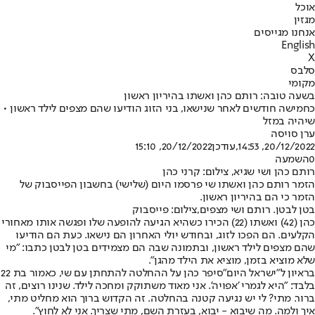
אוכל
מגזין
אנחנו מגייסים
English
X
סלבס
מקומי
בשעה טובה: רותם כהן ואשתו בהיריון ראשון
כחמישה חודשים לאחר שנישאו, בני הזוג הודיעו שהם מצפים לילד ראשון •
שיהיה במזל
ערן סויסה
20/12/2022, 14:53
,עודכן
20/12/2022, 15:10
0
השמעה
רותם כהן ושי שגיא, צילום: קרני כהן
הזמר רותם כהן ואשתו שי פרסמו היום (שלישי) בחשבון הפייסבוק של
הזמר כי הם בהיריון ראשון.
בטן לבטן. רותם ושי מצפים,צילום: פייסבוק
כהן (42) ואשתו (22) הכירו כשהיא הגיעה להופעה שלו ופגשה אותו מאחורי
הקלעים. הם הפכו לזוג, ובחודש יולי האחרון הם נישאו. כעת הם הודיעו
שהם מצפים לילד ראשון, ובתמונה שבה הם מצמידים בטן לבטן כתבו: "מי
שלא מוציא בזמן, מוציא את הילד מהגן".
בראיון ל"ישראל היום"
סיפר כהן על ההחלטה להתחתן עם שי, כאמור בת 22
בלבד: "היא לגמרי 'אפויה'. אני מאוד משתוקק ומחכה לילד. שנינו רוצים, זה
ברור. מתי? לי יש נגיעה קטנה בהחלטה. זה הקדוש ברוך הוא מחליט מתי,
איך ולמה. מה שיבוא - יבוא, בעזרת השם, מתי שצריך. אני לא לחוץ".