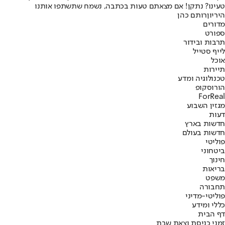
טעינו? נתקן! אם מצאתם טעות בכתבה, נשמח שתשתפו אותנו
היריון
רותם כהן
מדורים
ספורט
תרבות ובידור
לייף סטייל
אוכל
תיירות
טכנולוגיה ומדע
הורוסקופ
ForReal
מגזין השבוע
דעות
חדשות בארץ
חדשות בעולם
פוליטי
ביטחוני
חינוך
בריאות
משפט
תחבורה
פוליטי-מדיני
כללי ומידע
דף הבית
זמני כניסת וצאת שבת