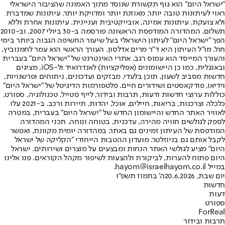
"ישראל היום" הוא גוף תקשורת שנוסד מתוך האמונה שהציבור הישראלי
ראוי לעיתונות טובה יותר, מאוזנת יותר ומדויקת יותר. עיתונות שמדברת
ולא צועקת. עיתונות אמינה, אובייקטיבית ועניינית. עיתונות אחרת וללא
תשלום. המהדורה המודפסת הראשונה פורסמה ב-30 ביולי 2007, וב-2010
הפך "ישראל היום" לעיתון הישראלי בעל שיעור החשיפה הגבוה ביותר בימי
חול. מו"ל העיתון היא ד"ר מרים אדלסון. העורך הראשי הוא עמר לחמנוביץ,
והעורך המייסד הוא עמוס רגב. אתרי האינטרנט של "ישראל היום" בעברית
ובאנגלית, כמו כן היישומונים (אפליקציות) לאנדרואיד ול-iOS, מציגים
חדשות מסביב לשעון, תוכן בלעדי, מבזקים ועדכונים, ניתוחים ופרשנויות,
וידיאו, פודקאסטים ושידורים חיים. פלטפורמות הדיגיטל של "ישראל היום"
כוללות ערוצי חדשות ודעות, תרבות ובידור, לייף סטייל, טכנולוגיה, ספורט,
כלכלה וצרכנות, בריאות, חיילים, אוכל, יהדות, תיירות ורכב. ב-2021 עלו
לאוויר האתר החדש והיישומון החדש של "ישראל היום" בעברית, במטרה
לספק לגולשים חוויה מהירה, עדכנית, בטוחה ונוחה. תכני המהדורה
המודפסת של העיתון זמינים גם באתר, במהדורה יומית מקוונת, ואפשר
לקבל אותם גם בניוזלטר. מועדון ההטבות הייחודי "הקליקה של ישראל
היום" מציע לגולשי האתר הנחות ומבצעים על מוצרים ושירותים. ישראל
היום פתוח להערות, לביקורת ולהצעות לשיפור מקהל הקוראים. פנו אלינו
במייל hayom@israelhayom.co.il.
יום שבת, 20.6.2026
ה' בתמוז תשפ"ו
חדשות
דעות
ספורט
ForReal
תרבות ובידור