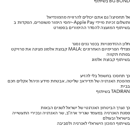
בשיתוף BG BOND
אל תחמיצו! גם אתם יכולים להרוויח מהמונדיאל
יחסי הימור משופרים, הפקדות ב-Apple Pay ותשלום זכיות מיידי
בשיתוף המועצה להסדר ההימורים בספורט
חלון ההזדמנויות בכפר גנים נסגר
קבוצת אלמוג מציגה את פרויקט MALA: מגדלי הפרימיום האחרונים
בפתח תקווה
בשיתוף קבוצת אלמוג
כך תחסכו בחשמל בלי להזיע
מהפכת האנרגיה של תדיראן: שליטה, אבטחת מידע וניהול אקלים חכם
בבית
בשיתוף TADIRAN
כך נערך הביטחון האנרגטי של ישראל לשנים הבאות
פסגת האנרגיה במעמד שגריר ארה"ב, שר האנרגיה ובכירי התעשייה
בישראל ובעולם
בשיתוף המכון הישראלי לאנרגיה ולסביבה